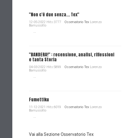
"Non c'è due senza... Tex"
12-05-2022 Hits:3777
Osservatorio Tex
Lorenzo
Barruscotto
...
"BANDERA!" : recensione, analisi, riflessioni
e tanta Storia
04-03-2022 Hits:5899
Osservatorio Tex
Lorenzo
Barruscotto
...
Fumettiku
11-12-2021 Hits:6019
Osservatorio Tex
Lorenzo
Barruscotto
...
Vai alla Sezione Osservatorio Tex