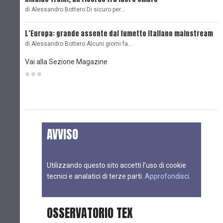
di Alessandro Bottero Di sicuro per…
O
L’Europa: grande assente dal fumetto italiano mainstream
B
di Alessandro Bottero Alcuni giorni fa…
D
Vai alla Sezione Magazine
AVVISO
Utilizzando questo sito accetti l’uso di cookie
tecnici e analatici di terze parti.
Approfondisci
.
OSSERVATORIO TEX