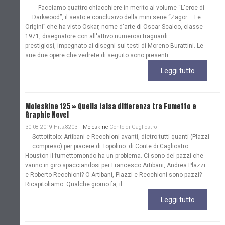
Facciamo quattro chiacchiere in merito al volume “L'eroe di
Darkwood”, il sesto e conclusivo della mini serie “Zagor – Le
Origini” che ha visto Oskar, nome d'arte di Oscar Scalco, classe
1971, disegnatore con all'attivo numerosi traguardi
prestigiosi, impegnato ai disegni sui testi di Moreno Burattini. Le
sue due opere che vedrete di seguito sono presenti...
Leggi tutto
Moleskine 125 » Quella falsa differenza tra Fumetto e
Graphic Novel
30-08-2019 Hits:8203
Moleskine
Conte di Cagliostro
Sottotitolo: Artibani e Recchioni avanti, dietro tutti quanti (Plazzi
compreso) per piacere di Topolino. di Conte di Cagliostro
Houston il fumettomondo ha un problema. Ci sono dei pazzi che
vanno in giro spacciandosi per Francesco Artibani, Andrea Plazzi
e Roberto Recchioni? O Artibani, Plazzi e Recchioni sono pazzi?
Ricapitoliamo. Qualche giorno fa, il...
Leggi tutto