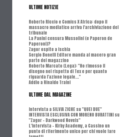
ULTIME NOTIZIE
Roberto Riccio e Comics X Africa: dopo il
massacro mediatico arriva l'archiviazione del
tribunale
La Panini censura Mussolini (e Paperon de
Paperoni)?
Zagor ospite a Ischia
Sergio Bonelli Editore manda al macero gran
parte del magazzino
Roberto Marcato (Lega): "Ho rimosso il
disegno nel rispetto di Tex e per quanto
riguarda l'azione legale..."
Addio a Rinaldo Traini
ULTIME DAL MAGAZINE
Intervista a SILVIA ZICHE su "QUEI DUE"
INTERVISTA ESCLUSIVA CON MORENO BURATTINI su
"Zagor - Darkwood Novels"
L'Intervista - Kirby Academy, a Cassino un
punto di riferimento unico per chi vuole fare
fumetti