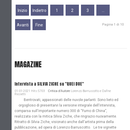
Inizio
Indietro
1
2
3
…
Avanti
Fine
Pagina 1 di 10
MAGAZINE
Intervista a SILVIA ZICHE su "QUEI DUE"
01-01-2021 Hits:5703
Critica d'Autore
Lorenzo Barruscotto e Dafne
Riccietti
Bentrovati, appassionati delle nuvole parlanti. Sono lieto ed
orgoglioso di presentarvi la versione integrale dell'intervista,
comparsa sull'importante numero 300 di “Fumo di China”,
realizzata con la mitica Silvia Ziche, che ringrazio nuovamente.
Ritratto di Silvia Ziche, visionato anche dall'artista prima della
pubblicazione, ad opera di Lorenzo Barruscotto. Le tre vignette