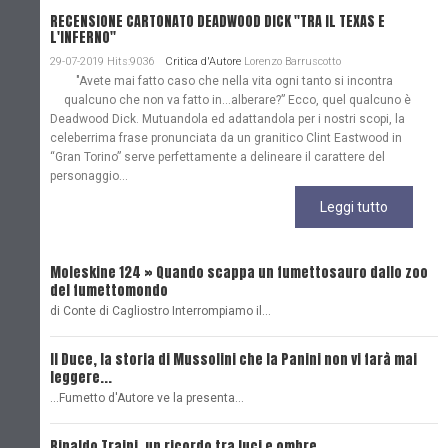
RECENSIONE CARTONATO DEADWOOD DICK "TRA IL TEXAS E
L'INFERNO"
29-07-2019 Hits:9036
Critica d'Autore
Lorenzo Barruscotto
"Avete mai fatto caso che nella vita ogni tanto si incontra
qualcuno che non va fatto in…alberare?” Ecco, quel qualcuno è
Deadwood Dick. Mutuandola ed adattandola per i nostri scopi, la
celeberrima frase pronunciata da un granitico Clint Eastwood in
“Gran Torino” serve perfettamente a delineare il carattere del
personaggio...
Leggi tutto
Moleskine 124 » Quando scappa un fumettosauro dallo zoo
C
del fumettomondo
P
di Conte di Cagliostro Interrompiamo il…
D
Il Duce, la storia di Mussolini che la Panini non vi farà mai
L
leggere...
L
...Fumetto d'Autore ve la presenta…
L
Rinaldo Traini, un ricordo tra luci e ombre
L