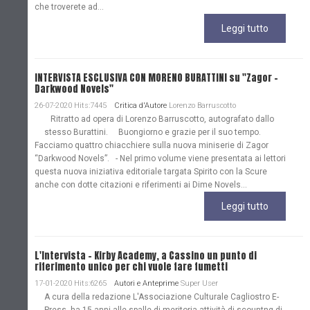
che troverete ad...
Leggi tutto
INTERVISTA ESCLUSIVA CON MORENO BURATTINI su "Zagor -
Darkwood Novels"
26-07-2020 Hits:7445
Critica d'Autore
Lorenzo Barruscotto
Ritratto ad opera di Lorenzo Barruscotto, autografato dallo
stesso Burattini. Buongiorno e grazie per il suo tempo.
Facciamo quattro chiacchiere sulla nuova miniserie di Zagor
“Darkwood Novels”. - Nel primo volume viene presentata ai lettori
questa nuova iniziativa editoriale targata Spirito con la Scure
anche con dotte citazioni e riferimenti ai Dime Novels...
Leggi tutto
L'Intervista - Kirby Academy, a Cassino un punto di
riferimento unico per chi vuole fare fumetti
17-01-2020 Hits:6265
Autori e Anteprime
Super User
A cura della redazione L'Associazione Culturale Cagliostro E-