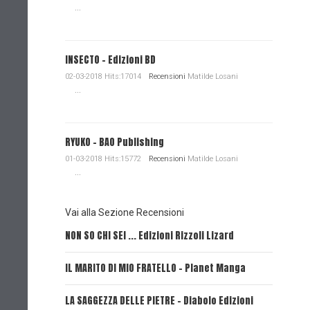
...
INSECTO - Edizioni BD
02-03-2018 Hits:17014
Recensioni
Matilde Losani
...
RYUKO - BAO Publishing
01-03-2018 Hits:15772
Recensioni
Matilde Losani
...
Vai alla Sezione Recensioni
NON SO CHI SEI ... Edizioni Rizzoli Lizard
L'EROE E
IL MARITO DI MIO FRATELLO - Planet Manga
SerVamp
LA SAGGEZZA DELLE PIETRE - Diabolo Edizioni
REVERIE 