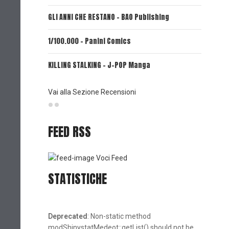
GLI ANNI CHE RESTANO - BAO Publishing
FIRE PUN
1/100.000 - Panini Comics
MY CAPR
KILLING STALKING - J-POP Manga
PSYCO-P
(Planet
Vai alla Sezione Recensioni
FEED RSS
Voci Feed
STATISTICHE
Deprecated
: Non-static method
modShinystatMedeot::getList() should not be