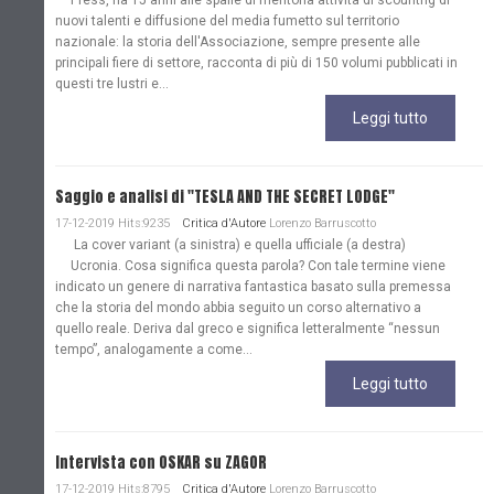
Press, ha 15 anni alle spalle di meritoria attività di scountng di
nuovi talenti e diffusione del media fumetto sul territorio
nazionale: la storia dell'Associazione, sempre presente alle
principali fiere di settore, racconta di più di 150 volumi pubblicati in
questi tre lustri e...
Leggi tutto
Saggio e analisi di "TESLA AND THE SECRET LODGE"
17-12-2019 Hits:9235
Critica d'Autore
Lorenzo Barruscotto
La cover variant (a sinistra) e quella ufficiale (a destra)
Ucronia. Cosa significa questa parola? Con tale termine viene
indicato un genere di narrativa fantastica basato sulla premessa
che la storia del mondo abbia seguito un corso alternativo a
quello reale. Deriva dal greco e significa letteralmente “nessun
tempo”, analogamente a come...
Leggi tutto
Intervista con OSKAR su ZAGOR
17-12-2019 Hits:8795
Critica d'Autore
Lorenzo Barruscotto