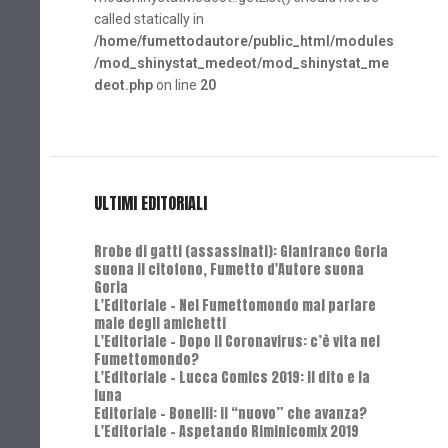
called statically in
/home/fumettodautore/public_html/modules
/mod_shinystat_medeot/mod_shinystat_me
deot.php
on line
20
ULTIMI EDITORIALI
Rrobe di gatti (assassinati): Gianfranco Goria
suona il citofono, Fumetto d'Autore suona
Goria
L'Editoriale - Nel Fumettomondo mai parlare
male degli amichetti
L'Editoriale - Dopo il Coronavirus: c’è vita nel
Fumettomondo?
L'Editoriale - Lucca Comics 2019: Il dito e la
luna
Editoriale - Bonelli: il “nuovo” che avanza?
L'Editoriale - Aspetando Riminicomix 2019