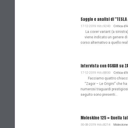
Saggio e analisi di "TESL
17-12-2019 Hits:9240
Critica d'
La cover variant (a sinistra
viene indicato un genere di
corso alternativo a quello re
Intervista con OSKAR su Z
17-12-2019 Hits:8800
Critica d'
Facciamo quattro chiacchie
“Zagor – Le Origini” che ha
numerosi traguardi prestigiosi
seguito sono presenti...
Moleskine 125 » Quella fa
30-08-2019 Hits:8214
Moleskine