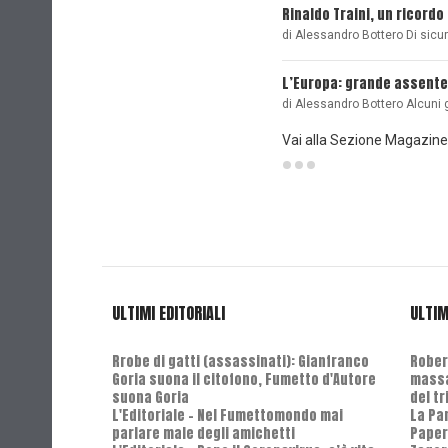
Rinaldo Traini, un ricordo
di Alessandro Bottero Di sicu
L’Europa: grande assente
di Alessandro Bottero Alcuni 
Vai alla Sezione Magazine
ULTIMI EDITORIALI
ULTIM
Rrobe di gatti (assassinati): Gianfranco
Robert
Goria suona il citofono, Fumetto d'Autore
massa
suona Goria
del t
L'Editoriale - Nel Fumettomondo mai
La Pa
parlare male degli amichetti
Paper