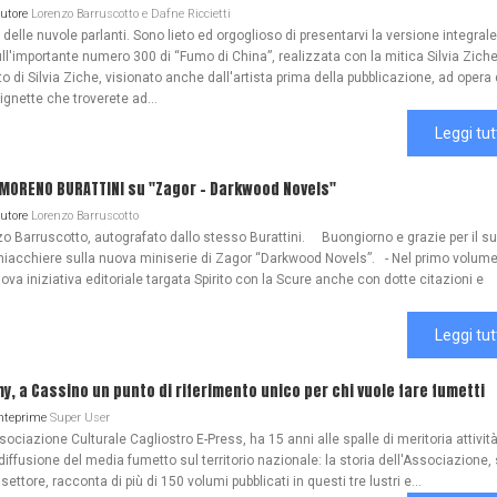
Autore
Lorenzo Barruscotto e Dafne Riccietti
lle nuvole parlanti. Sono lieto ed orgoglioso di presentarvi la versione integrale
ull'importante numero 300 di “Fumo di China”, realizzata con la mitica Silvia Zich
 di Silvia Ziche, visionato anche dall'artista prima della pubblicazione, ad opera 
gnette che troverete ad...
Leggi tut
 MORENO BURATTINI su "Zagor - Darkwood Novels"
Autore
Lorenzo Barruscotto
o Barruscotto, autografato dallo stesso Burattini. Buongiorno e grazie per il s
iacchiere sulla nuova miniserie di Zagor “Darkwood Novels”. - Nel primo volume
ova iniziativa editoriale targata Spirito con la Scure anche con dotte citazioni e
Leggi tut
my, a Cassino un punto di riferimento unico per chi vuole fare fumetti
Anteprime
Super User
ociazione Culturale Cagliostro E-Press, ha 15 anni alle spalle di meritoria attività
diffusione del media fumetto sul territorio nazionale: la storia dell'Associazione
 settore, racconta di più di 150 volumi pubblicati in questi tre lustri e...