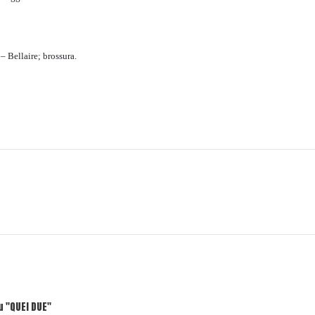
 Bellaire; brossura.
u "QUEI DUE"