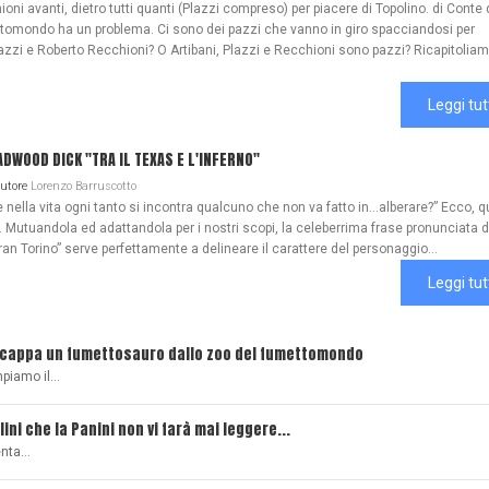
ioni avanti, dietro tutti quanti (Plazzi compreso) per piacere di Topolino. di Conte 
ttomondo ha un problema. Ci sono dei pazzi che vanno in giro spacciandosi per
azzi e Roberto Recchioni? O Artibani, Plazzi e Recchioni sono pazzi? Ricapitoliam
Leggi tut
WOOD DICK "TRA IL TEXAS E L'INFERNO"
Autore
Lorenzo Barruscotto
ella vita ogni tanto si incontra qualcuno che non va fatto in…alberare?” Ecco, q
Mutuandola ed adattandola per i nostri scopi, la celeberrima frase pronunciata 
ran Torino” serve perfettamente a delineare il carattere del personaggio...
Leggi tut
scappa un fumettosauro dallo zoo del fumettomondo
mpiamo il…
lini che la Panini non vi farà mai leggere...
senta…