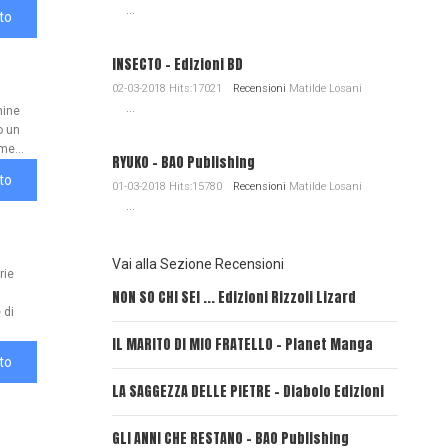
...
to
INSECTO - Edizioni BD
02-03-2018 Hits:17021
Recensioni
Matilde Losani
...
mine
o un
me...
RYUKO - BAO Publishing
to
01-03-2018 Hits:15780
Recensioni
Matilde Losani
...
Vai alla Sezione Recensioni
rie
NON SO CHI SEI ... Edizioni Rizzoli Lizard
L'EROE E
 di
IL MARITO DI MIO FRATELLO - Planet Manga
SerVamp
to
LA SAGGEZZA DELLE PIETRE - Diabolo Edizioni
REVERIE
GLI ANNI CHE RESTANO - BAO Publishing
FIRE PU