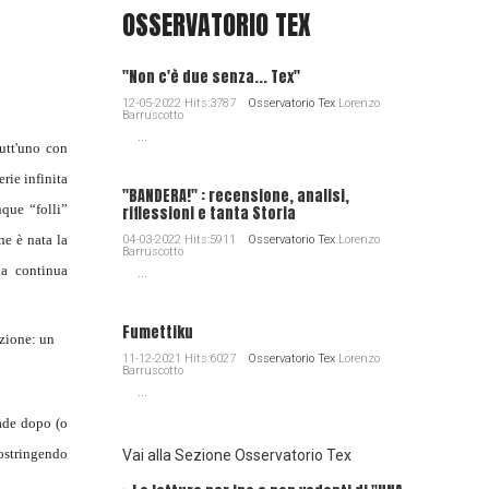
OSSERVATORIO TEX
"Non c'è due senza... Tex"
12-05-2022 Hits:3787
Osservatorio Tex
Lorenzo
Barruscotto
...
tutt'uno con
rie infinita
"BANDERA!" : recensione, analisi,
nque “folli”
riflessioni e tanta Storia
ne è nata la
04-03-2022 Hits:5911
Osservatorio Tex
Lorenzo
Barruscotto
la continua
...
Fumettiku
azione: un
11-12-2021 Hits:6027
Osservatorio Tex
Lorenzo
Barruscotto
...
cade dopo (o
costringendo
Vai alla Sezione Osservatorio Tex