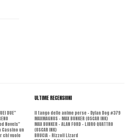
L'Intervista - Paul Izzo, sceneggiatore per tutti i gusti
Oggi, qui in esclusiva su…
BERSERK: LUCI E OMBRE
Di Giorgio Borroni Un paio di…
ULTIME RECENSIONI
QUEI DUE"
Il tango delle anime perse - Dylan Dog #379
RENO
MAXMAGNUS – MAX BUNKER (OSCAR INK)
od Novels"
MAX BUNKER – ALAN FORD – LIBRO QUATTRO
 a Cassino un
(OSCAR INK)
r chi vuole
BRUCIA - Rizzoli Lizard