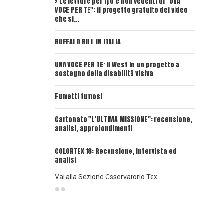
> Le letture per ipo e non vedenti di "UNA
Intervi
VOCE PER TE": il progetto gratuito dei video
Deadwoo
che si…
UNA VOC
BUFFALO BILL IN ITALIA
UNA VOCE
UNA VOCE PER TE: il West in un progetto a
sostegno della disabilità visiva
UNA VOC
INSANGU
Fumetti fumosi
UNA VOC
Cartonato "L'ULTIMA MISSIONE": recensione,
PASSAT
analisi, approfondimenti
UNA VOCE
COLORTEX 18: Recensione, intervista ed
analisi
Vai alla Sezione Osservatorio Tex