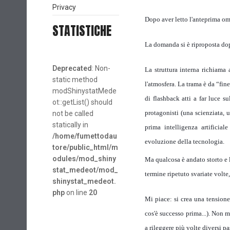
Privacy
Dopo aver letto l'anteprima om
STATISTICHE
La domanda si è riproposta dop
Deprecated
: Non-
La struttura interna richiama 
static method
l'atmosfera. La trama è da “fi
modShinystatMede
di flashback atti a far luce s
ot::getList() should
protagonisti (una scienziata, 
not be called
statically in
prima intelligenza artificia
/home/fumettodau
evoluzione della tecnologia.
tore/public_html/m
odules/mod_shiny
Ma qualcosa è andato storto e l
stat_medeot/mod_
termine ripetuto svariate volte,
shinystat_medeot.
php
on line
20
Mi piace: si crea una tension
cos'è successo prima...). Non 
a rileggere più volte diversi pa