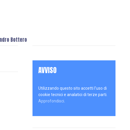
andro Bottero
AVVISO
Utilizzando questo sito accetti l’uso di
cookie tecnici e analatici di terze parti.
Approfondisci
.