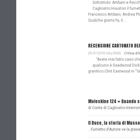
Sottotitolo: Artibani e Recch
Cagliostro Houston il fume
Francesco Artibani, Andrea Pl
Qualche giorno fa, il...
RECENSIONE CARTONATO DEAD
29-07-2019 Hits:9045
Critica d'
"Avete mai fatto caso che n
qualcuno è Deadwood Dick. 
granitico Clint Eastwood in “G
Moleskine 124 » Quando 
di Conte di Cagliostro Interro
Il Duce, la storia di Musso
...Fumetto d'Autore ve la pre