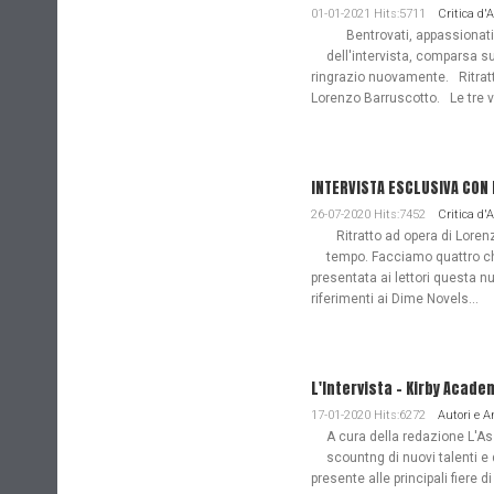
01-01-2021 Hits:5711
Critica d'
Bentrovati, appassionati de
dell'intervista, comparsa s
ringrazio nuovamente. Ritratto
Lorenzo Barruscotto. Le tre vi
INTERVISTA ESCLUSIVA CON
26-07-2020 Hits:7452
Critica d'
Ritratto ad opera di Lorenz
tempo. Facciamo quattro ch
presentata ai lettori questa nu
riferimenti ai Dime Novels...
L'Intervista - Kirby Acade
17-01-2020 Hits:6272
Autori e 
A cura della redazione L'Ass
scountng di nuovi talenti e 
presente alle principali fiere di