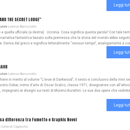
Leggi tut
A AND THE SECRET LODGE"
Autore
Lorenzo Barruscotto
) e quella ufficiale (a destra) Ucronia. Cosa significa questa parola? Con tale ter
 narrativa fantastica basato sulla premessa che la storia del mondo abbia seguit
ale. Deriva dal greco e significa letteralmente “nessun tempo”, analogamente a co
Leggi tut
AGOR
Autore
Lorenzo Barruscotto
re in merito al volume “L'eroe di Darkwood”, il sesto e conclusivo della mini se
 visto Oskar, nome d'arte di Oscar Scalco, classe 1971, disegnatore con all'attivo
, impegnato ai disegni sui testi di Moreno Burattini. Le sue due opere che vedrete
Leggi tut
lsa differenza tra Fumetto e Graphic Novel
Conte di Cagliostro