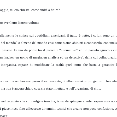
aggio, mi ero chiesta: come andrà a finire?
o aver letto l'intero volume
alla mente le strisce sui quotidiani americani, il tratto è netto, i colori sono un 
ne del mondo” o almeno del mondo così come siamo abituati a conoscerlo, con una se
ul passato. Fanno da ponte tra il presente “alternativo” ed un passato ignoto i ci
una hacker, un uomo di magia, un analista ed un detective), dalla cui collaborazio
le inorganica, capace di modificare la realtà quel tanto che basta a garantire 
a creatura sembra aver preso il sopravvento, ribellandosi ai propri genitori. Inocul
 ma non è ancora chiaro cosa sia stato iniettato e nell'organismo di chi...
e nel racconto che coinvolge e trascina, tanto da spingere a voler sapere cosa ac
mi piace: ricco fino all'eccesso di termini tecnici che creano non poca confusione, 
ssaggi.