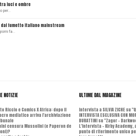
 tra luci e ombre
ro per…
 dal fumetto italiano mainstream
giorni fa…
E NOTIZIE
ULTIME DAL MAGAZINE
o Riccio e Comics X Africa: dopo il
Intervista a SILVIA ZICHE su "
cro mediatico arriva l'archiviazione
INTERVISTA ESCLUSIVA CON MO
ribunale
BURATTINI su "Zagor - Darkwo
nini censura Mussolini (e Paperon de
L'Intervista - Kirby Academy,
oni)?
punto di riferimento unico pe