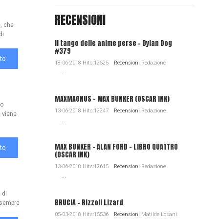
RECENSIONI
e, che
di
Il tango delle anime perse - Dylan Dog
#379
to
18-06-2018 Hits:12525
Recensioni
Redazione
...
MAXMAGNUS – MAX BUNKER (OSCAR INK)
uo
13-06-2018 Hits:12247
Recensioni
Redazione
 viene
...
MAX BUNKER – ALAN FORD – LIBRO QUATTRO
to
(OSCAR INK)
13-06-2018 Hits:12615
Recensioni
Redazione
...
 di
BRUCIA - Rizzoli Lizard
, sempre
05-03-2018 Hits:15536
Recensioni
Matilde Losani