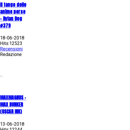
Il tango delle
anime perse
- Dylan Dog
#379
18-06-2018
Hits:12523
Recensioni
Redazione
...
MAXMAGNUS –
MAX BUNKER
(OSCAR INK)
13-06-2018
Hits:12244