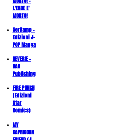
MORTO! -
L'EROE E'
MORTO!
SerVamp -
Edizioni J-
POP Manga
REVERIE -
BAO
Publishing
FIRE PUNCH
(Edizioni
Star
Comics)
MY
CAPRICORN
FRIEND (J-