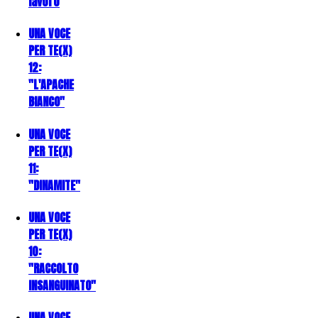
lavoro
UNA VOCE
PER TE(X)
12:
"L'APACHE
BIANCO"
UNA VOCE
PER TE(X)
11:
"DINAMITE"
UNA VOCE
PER TE(X)
10:
"RACCOLTO
INSANGUINATO"
UNA VOCE