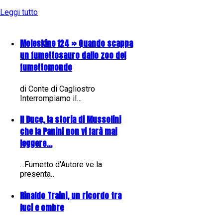
Leggi tutto
Moleskine 124 » Quando scappa
un fumettosauro dallo zoo del
fumettomondo
di Conte di Cagliostro
Interrompiamo il…
Il Duce, la storia di Mussolini
che la Panini non vi farà mai
leggere...
...Fumetto d'Autore ve la
presenta…
Rinaldo Traini, un ricordo tra
luci e ombre