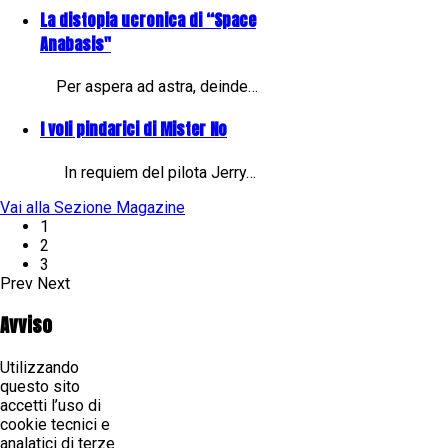
La distopia ucronica di “Space
Anabasis"
Per aspera ad astra, deinde…
I voli pindarici di Mister No
In requiem del pilota Jerry…
Vai alla Sezione Magazine
1
2
3
Prev
Next
Avviso
Utilizzando
questo sito
accetti l’uso di
cookie tecnici e
analatici di terze