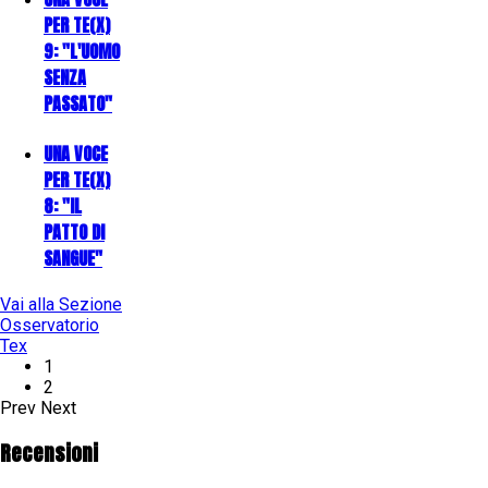
PER TE(X)
9: "L'UOMO
SENZA
PASSATO"
UNA VOCE
PER TE(X)
8: "IL
PATTO DI
SANGUE"
Vai alla Sezione
Osservatorio
Tex
1
2
Prev
Next
Recensioni