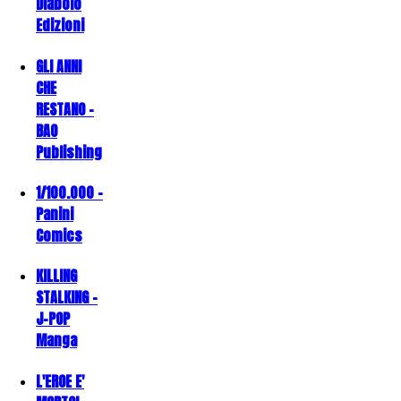
Diabolo
Edizioni
GLI ANNI
CHE
RESTANO -
BAO
Publishing
1/100.000 -
Panini
Comics
KILLING
STALKING -
J-POP
Manga
L'EROE E'