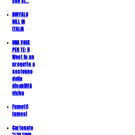
che si…
BUFFALO
BILL IN
ITALIA
UNA VOCE
PER TE: il
West in un
progetto a
sostegno
della
disabilità
visiva
Fumetti
fumosi
Cartonato
"L'ULTIMA