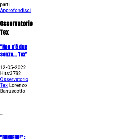
parti.
Approfondisci
.
Osservatorio
Tex
"Non c'è due
senza... Tex"
12-05-2022
Hits:3782
Osservatorio
Tex
Lorenzo
Barruscotto
...
"BANDERA!" :