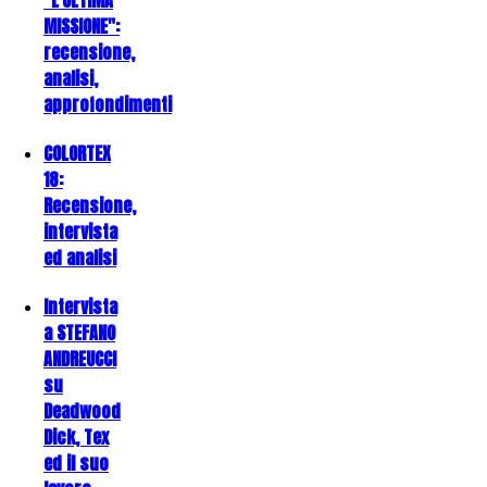
MISSIONE":
recensione,
analisi,
approfondimenti
COLORTEX
18:
Recensione,
intervista
ed analisi
Intervista
a STEFANO
ANDREUCCI
su
Deadwood
Dick, Tex
ed il suo