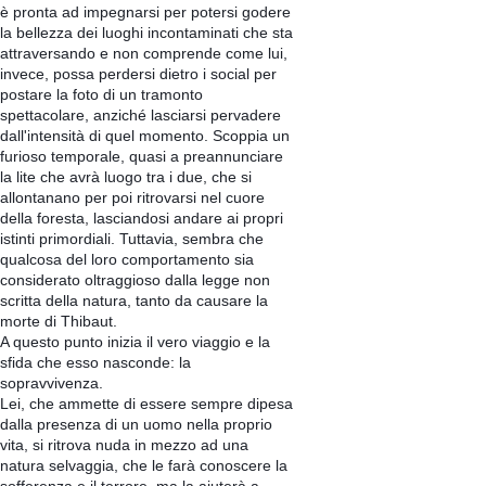
è pronta ad impegnarsi per potersi godere
la bellezza dei luoghi incontaminati che sta
attraversando e non comprende come lui,
invece, possa perdersi dietro i social per
postare la foto di un tramonto
spettacolare, anziché lasciarsi pervadere
dall'intensità di quel momento. Scoppia un
furioso temporale, quasi a preannunciare
la lite che avrà luogo tra i due, che si
allontanano per poi ritrovarsi nel cuore
della foresta, lasciandosi andare ai propri
istinti primordiali. Tuttavia, sembra che
qualcosa del loro comportamento sia
considerato oltraggioso dalla legge non
scritta della natura, tanto da causare la
morte di Thibaut.
A questo punto inizia il vero viaggio e la
sfida che esso nasconde: la
sopravvivenza.
Lei, che ammette di essere sempre dipesa
dalla presenza di un uomo nella proprio
vita, si ritrova nuda in mezzo ad una
natura selvaggia, che le farà conoscere la
sofferenza e il terrore, ma la aiuterà a