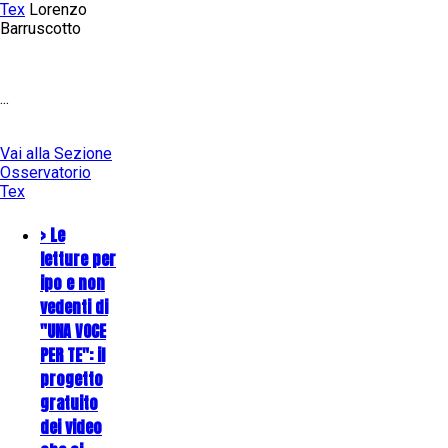
Tex
Lorenzo
Barruscotto
...
Vai alla Sezione
Osservatorio
Tex
> Le
letture per
ipo e non
vedenti di
"UNA VOCE
PER TE": il
progetto
gratuito
dei video