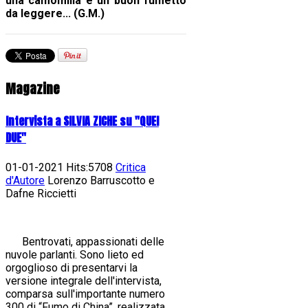
una camomilla e un buon fumetto
da leggere...
(G.M.)
Magazine
Intervista a SILVIA ZICHE su "QUEI
DUE"
01-01-2021 Hits:5708
Critica
d'Autore
Lorenzo Barruscotto e
Dafne Riccietti
Bentrovati, appassionati delle
nuvole parlanti. Sono lieto ed
orgoglioso di presentarvi la
versione integrale dell'intervista,
comparsa sull'importante numero
300 di “Fumo di China”, realizzata