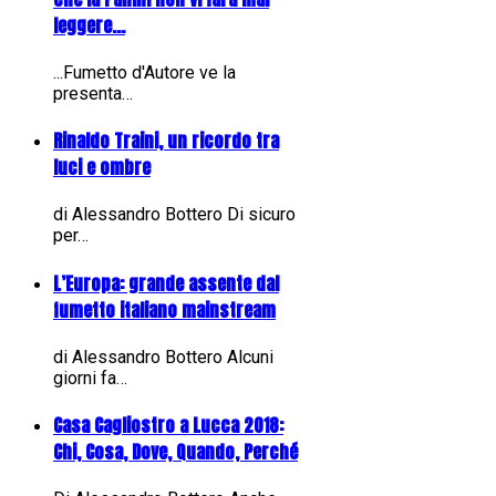
leggere...
...Fumetto d'Autore ve la
presenta…
Rinaldo Traini, un ricordo tra
luci e ombre
di Alessandro Bottero Di sicuro
per…
L’Europa: grande assente dal
fumetto italiano mainstream
di Alessandro Bottero Alcuni
giorni fa…
Casa Cagliostro a Lucca 2018:
Chi, Cosa, Dove, Quando, Perché