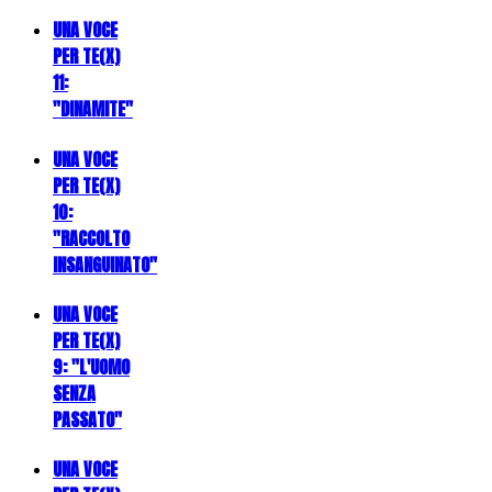
UNA VOCE
PER TE(X)
11:
"DINAMITE"
UNA VOCE
PER TE(X)
10:
"RACCOLTO
INSANGUINATO"
UNA VOCE
PER TE(X)
9: "L'UOMO
SENZA
PASSATO"
UNA VOCE