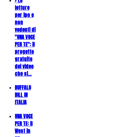
> Le
letture
per ipo e
non
vedenti di
"UNA VOCE
PER TE": il
progetto
gratuito
dei video
che si…
BUFFALO
BILL IN
ITALIA
UNA VOCE
PER TE: il
West in