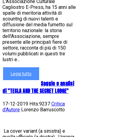
L'Associazione Culturale
Cagliostro E-Press, ha 15 anni alle
spalle di meritoria attività di
scountng di nuovi talenti e
diffusione del media fumetto sul
territorio nazionale: la storia
dell'Associazione, sempre
presente alle principali fiere di
settore, racconta di più di 150
volumi pubblicati in questi tre
lustri e...
Leggi tutto
Saggio e analisi
di "TESLA AND THE SECRET LODGE"
17-12-2019 Hits:9237
Critica
d'Autore
Lorenzo Barruscotto
La cover variant (a sinistra) e
quella ufficiale (a destra) Ucronia.