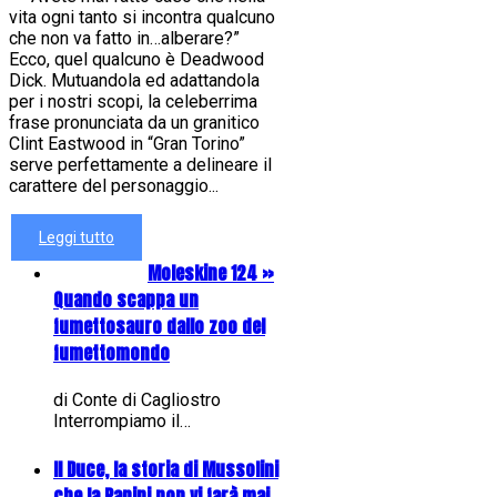
vita ogni tanto si incontra qualcuno
che non va fatto in…alberare?”
Ecco, quel qualcuno è Deadwood
Dick. Mutuandola ed adattandola
per i nostri scopi, la celeberrima
frase pronunciata da un granitico
Clint Eastwood in “Gran Torino”
serve perfettamente a delineare il
carattere del personaggio...
Leggi tutto
Moleskine 124 »
Quando scappa un
fumettosauro dallo zoo del
fumettomondo
di Conte di Cagliostro
Interrompiamo il…
Il Duce, la storia di Mussolini
che la Panini non vi farà mai