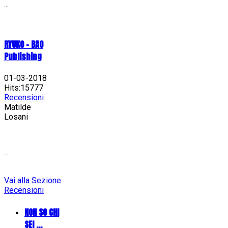
...
RYUKO - BAO
Publishing
01-03-2018
Hits:15777
Recensioni
Matilde
Losani
...
Vai alla Sezione
Recensioni
NON SO CHI
SEI ...