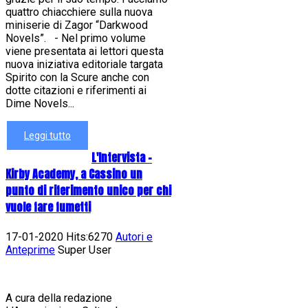
quattro chiacchiere sulla nuova
miniserie di Zagor “Darkwood
Novels”. - Nel primo volume
viene presentata ai lettori questa
nuova iniziativa editoriale targata
Spirito con la Scure anche con
dotte citazioni e riferimenti ai
Dime Novels...
Leggi tutto
L'Intervista -
Kirby Academy, a Cassino un
punto di riferimento unico per chi
vuole fare fumetti
17-01-2020 Hits:6270
Autori e
Anteprime
Super User
A cura della redazione