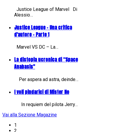
Justice League of Marvel Di
Alessio…
Justice League - Una critica
d'autore - Parte 1
Marvel VS DC – La…
La distopia ucronica di “Space
Anabasis"
Per aspera ad astra, deinde…
I voli pindarici di Mister No
In requiem del pilota Jerry…
Vai alla Sezione Magazine
1
2