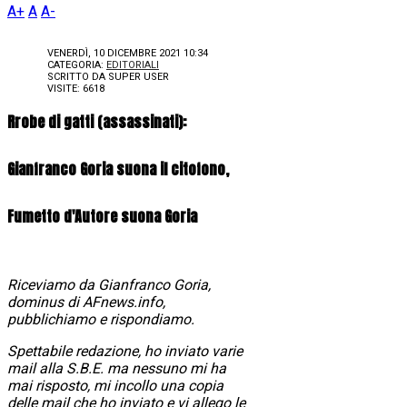
A+
A
A-
VENERDÌ, 10 DICEMBRE 2021 10:34
CATEGORIA:
EDITORIALI
SCRITTO DA
SUPER USER
VISITE: 6618
Rrobe di gatti (assassinati):
Gianfranco Goria suona il citofono,
Fumetto d'Autore suona Goria
Riceviamo da Gianfranco Goria,
dominus di AFnews.info,
pubblichiamo e rispondiamo.
Spettabile redazione, ho inviato varie
mail alla S.B.E. ma nessuno mi ha
mai risposto, mi incollo una copia
delle mail che ho inviato e vi allego le