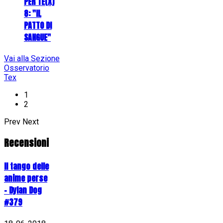
PER TE(X)
8: "IL
PATTO DI
SANGUE"
Vai alla Sezione
Osservatorio
Tex
1
2
Prev
Next
Recensioni
Il tango delle
anime perse
- Dylan Dog
#379