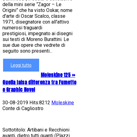
della mini serie “Zagor – Le
Origini” che ha visto Oskar, nome
d'arte di Oscar Scalco, classe
1971, disegnatore con all'attivo
numerosi traguardi
prestigiosi, impegnato ai disegni
sui testi di Moreno Burattini. Le
sue due opere che vedrete di
seguito sono presenti...
Leggi tutto
Moleskine 125 »
Quella falsa differenza tra Fumetto
e Graphic Novel
30-08-2019 Hits:8212
Moleskine
Conte di Cagliostro
Sottotitolo: Artibani e Recchioni
avanti, dietro tutti quanti (Plazzi