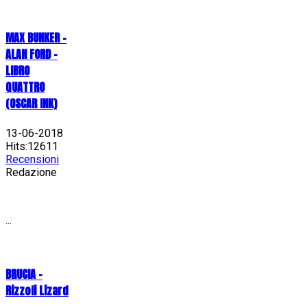
MAX BUNKER –
ALAN FORD –
LIBRO
QUATTRO
(OSCAR INK)
13-06-2018
Hits:12611
Recensioni
Redazione
...
BRUCIA -
Rizzoli Lizard