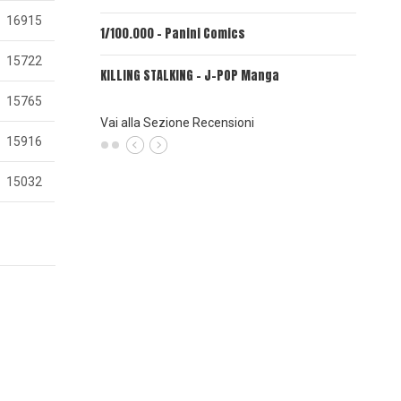
16915
1/100.000 - Panini Comics
MY CAPR
15722
KILLING STALKING - J-POP Manga
PSYCO-P
(Planet
15765
Vai alla Sezione Recensioni
15916
15032