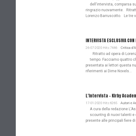
dell'intervista, comparsa s
ringrazio nuovamente. Ritratto
Lorenzo Barruscotto. Le tre vi
INTERVISTA ESCLUSIVA CON
26-07-2020 Hits:7446
Critica d'
Ritratto ad opera di Lorenz
tempo. Facciamo quattro ch
presentata ai lettori questa nu
riferimenti ai Dime Novels...
L'Intervista - Kirby Acade
17-01-2020 Hits:6265
Autori e 
A cura della redazione L'Ass
scountng di nuovi talenti e 
presente alle principali fiere di