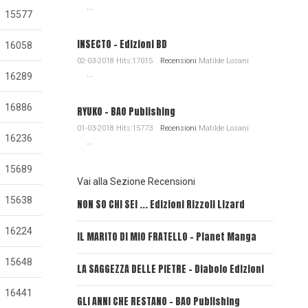
...
15577
INSECTO - Edizioni BD
16058
02-03-2018 Hits:17015
Recensioni
Matilde Losani
...
16289
16886
RYUKO - BAO Publishing
01-03-2018 Hits:15773
Recensioni
Matilde Losani
16236
...
15689
Vai alla Sezione Recensioni
15638
NON SO CHI SEI ... Edizioni Rizzoli Lizard
L'EROE E
16224
IL MARITO DI MIO FRATELLO - Planet Manga
SerVamp
15648
LA SAGGEZZA DELLE PIETRE - Diabolo Edizioni
REVERIE
16441
GLI ANNI CHE RESTANO - BAO Publishing
FIRE PU