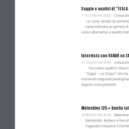
Saggio e analisi di "TESL
17-12-2019 Hits:9235
Critica d'
La cover variant (a sinistra
viene indicato un genere di
corso alternativo a quello re
Intervista con OSKAR su Z
17-12-2019 Hits:8795
Critica d'
Facciamo quattro chiacchie
“Zagor – Le Origini” che ha
numerosi traguardi prestigiosi
seguito sono presenti...
Moleskine 125 » Quella fa
30-08-2019 Hits:8203
Moleskine
Sottotitolo: Artibani e Recch
Cagliostro Houston il fume