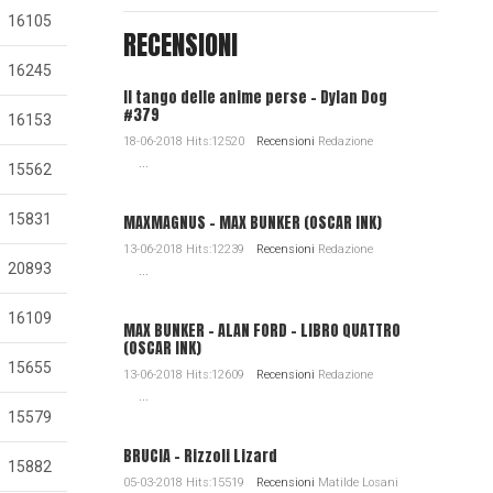
16105
RECENSIONI
16245
Il tango delle anime perse - Dylan Dog
#379
16153
18-06-2018 Hits:12520
Recensioni
Redazione
...
15562
15831
MAXMAGNUS – MAX BUNKER (OSCAR INK)
13-06-2018 Hits:12239
Recensioni
Redazione
20893
...
16109
MAX BUNKER – ALAN FORD – LIBRO QUATTRO
(OSCAR INK)
15655
13-06-2018 Hits:12609
Recensioni
Redazione
...
15579
BRUCIA - Rizzoli Lizard
15882
05-03-2018 Hits:15519
Recensioni
Matilde Losani