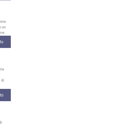
mine
o un
me...
to
rie
 di
to
di