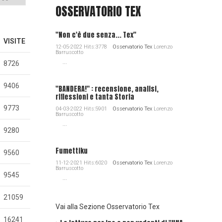
OSSERVATORIO TEX
"Non c'è due senza... Tex"
VISITE
12-05-2022 Hits:3778
Osservatorio Tex
Lorenzo
Barruscotto
...
8726
9406
"BANDERA!" : recensione, analisi,
riflessioni e tanta Storia
9773
04-03-2022 Hits:5901
Osservatorio Tex
Lorenzo
Barruscotto
...
9280
Fumettiku
9560
11-12-2021 Hits:6020
Osservatorio Tex
Lorenzo
Barruscotto
9545
...
21059
Vai alla Sezione Osservatorio Tex
16241