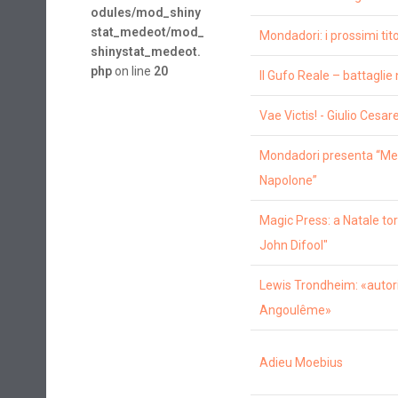
odules/mod_shiny
stat_medeot/mod_
Mondadori: i prossimi titol
shinystat_medeot.
php
on line
20
Il Gufo Reale – battaglie n
Vae Victis! - Giulio Cesar
Mondadori presenta “Mem
Napolone”
Magic Press: a Natale torn
John Difool"
Lewis Trondheim: «autori 
Angoulême»
Adieu Moebius