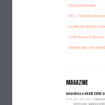
Dieci piccoli indiani
D.R.U. - Direzione Risor
50 anni con Asterix e Obe
Le Avventure di Spirou e
Valérian alla corte della 
MAGAZINE
Intervista a SILVIA ZICHE s
01-01-2021 Hits:5705
Critica d'
Bentrovati, appassionati de