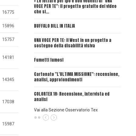
> Le letture per ipo e non vedenti di "UNA
Intervi
VOCE PER TE": il progetto gratuito dei video
Deadwoo
che si…
16775
UNA VOC
BUFFALO BILL IN ITALIA
15896
UNA VOCE
15757
UNA VOCE PER TE: il West in un progetto a
sostegno della disabilità visiva
UNA VOC
INSANGU
14181
Fumetti fumosi
UNA VOC
Cartonato "L'ULTIMA MISSIONE": recensione,
PASSAT
analisi, approfondimenti
14345
UNA VOCE
COLORTEX 18: Recensione, intervista ed
analisi
17038
Vai alla Sezione Osservatorio Tex
15987