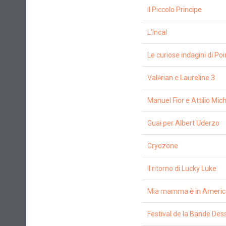
Il Piccolo Principe
L’Incal
Le curiose indagini di Poi
Valėrian e Laureline 3
Manuel Fior e Attilio Mi
Guai per Albert Uderzo
Cryozone
Il ritorno di Lucky Luke
Mia mamma è in America,
Festival de la Bande Des