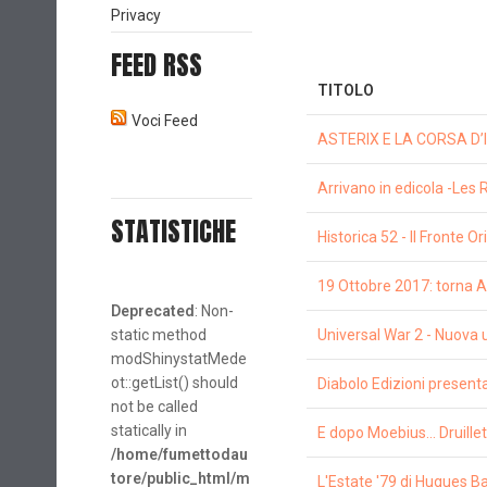
Privacy
FEED RSS
TITOLO
Voci Feed
ASTERIX E LA CORSA D’ITA
Arrivano in edicola -Le
STATISTICHE
Historica 52 - Il Fronte O
19 Ottobre 2017: torna 
Deprecated
: Non-
static method
Universal War 2 - Nuova
modShinystatMede
ot::getList() should
Diabolo Edizioni presenta 
not be called
statically in
E dopo Moebius... Druillet
/home/fumettodau
tore/public_html/m
L'Estate '79 di Hugues Bart