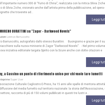
ull'importante numero 300 di “Fumo di China”, realizzata con la mitica Silvia Zich
 di Silvia Ziche, visionato anche dall'artista prima della pubblicazione, ad opera 
gnette che troverete ad...
Leggi tut
 MORENO BURATTINI su "Zagor - Darkwood Novels"
Autore
Lorenzo Barruscotto
o Barruscotto, autografato dallo stesso Burattini. Buongiorno e grazie per il s
iacchiere sulla nuova miniserie di Zagor “Darkwood Novels”. - Nel primo volume
ova iniziativa editoriale targata Spirito con la Scure anche con dotte citazioni e
Leggi tut
my, a Cassino un punto di riferimento unico per chi vuole fare fumetti
Anteprime
Super User
ociazione Culturale Cagliostro E-Press, ha 15 anni alle spalle di meritoria attività
diffusione del media fumetto sul territorio nazionale: la storia dell'Associazione
 settore, racconta di più di 150 volumi pubblicati in questi tre lustri e...
Leggi tut