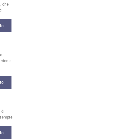
e, che
di
to
uo
 viene
to
 di
, sempre
to