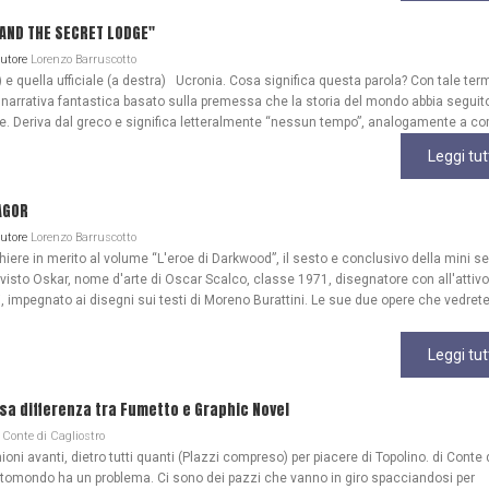
A AND THE SECRET LODGE"
Autore
Lorenzo Barruscotto
) e quella ufficiale (a destra) Ucronia. Cosa significa questa parola? Con tale ter
 narrativa fantastica basato sulla premessa che la storia del mondo abbia seguit
ale. Deriva dal greco e significa letteralmente “nessun tempo”, analogamente a co
Leggi tut
AGOR
Autore
Lorenzo Barruscotto
re in merito al volume “L'eroe di Darkwood”, il sesto e conclusivo della mini se
 visto Oskar, nome d'arte di Oscar Scalco, classe 1971, disegnatore con all'attivo
, impegnato ai disegni sui testi di Moreno Burattini. Le sue due opere che vedrete
Leggi tut
lsa differenza tra Fumetto e Graphic Novel
Conte di Cagliostro
ioni avanti, dietro tutti quanti (Plazzi compreso) per piacere di Topolino. di Conte 
ttomondo ha un problema. Ci sono dei pazzi che vanno in giro spacciandosi per