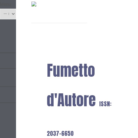
Menu
Fumetto
d'Autore
ISSN:
2037-6650