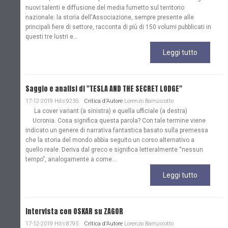
nuovi talenti e diffusione del media fumetto sul territorio
nazionale: la storia dell'Associazione, sempre presente alle
principali fiere di settore, racconta di più di 150 volumi pubblicati in
questi tre lustri e...
Leggi tutto
Saggio e analisi di "TESLA AND THE SECRET LODGE"
17-12-2019 Hits:9235
Critica d'Autore
Lorenzo Barruscotto
La cover variant (a sinistra) e quella ufficiale (a destra)
Ucronia. Cosa significa questa parola? Con tale termine viene
indicato un genere di narrativa fantastica basato sulla premessa
che la storia del mondo abbia seguito un corso alternativo a
quello reale. Deriva dal greco e significa letteralmente “nessun
tempo”, analogamente a come...
Leggi tutto
Intervista con OSKAR su ZAGOR
17-12-2019 Hits:8795
Critica d'Autore
Lorenzo Barruscotto