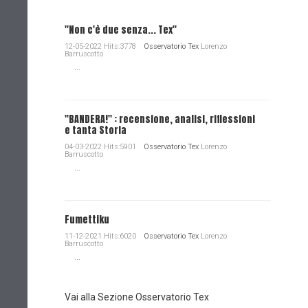
"Non c'è due senza... Tex"
12-05-2022 Hits:3778
Osservatorio Tex
Lorenzo
Barruscotto
...
"BANDERA!" : recensione, analisi, riflessioni
e tanta Storia
04-03-2022 Hits:5901
Osservatorio Tex
Lorenzo
Barruscotto
...
Fumettiku
11-12-2021 Hits:6020
Osservatorio Tex
Lorenzo
Barruscotto
...
Vai alla Sezione Osservatorio Tex