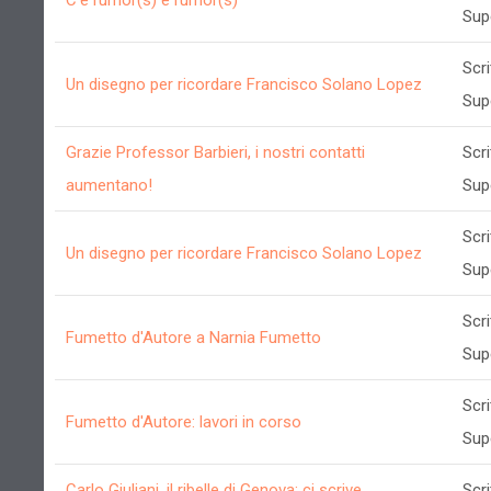
C’è rumor(s) e rumor(s)
Sup
Scri
Un disegno per ricordare Francisco Solano Lopez
Sup
Grazie Professor Barbieri, i nostri contatti
Scri
aumentano!
Sup
Scri
Un disegno per ricordare Francisco Solano Lopez
Sup
Scri
Fumetto d'Autore a Narnia Fumetto
Sup
Scri
Fumetto d'Autore: lavori in corso
Sup
Carlo Giuliani, il ribelle di Genova: ci scrive
Scri