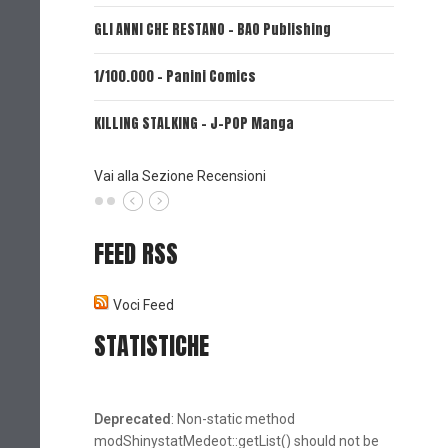
GLI ANNI CHE RESTANO - BAO Publishing
FIRE PUN
1/100.000 - Panini Comics
MY CAPR
KILLING STALKING - J-POP Manga
PSYCO-P
(Planet
Vai alla Sezione Recensioni
FEED RSS
Voci Feed
STATISTICHE
Deprecated
: Non-static method
modShinystatMedeot::getList() should not be