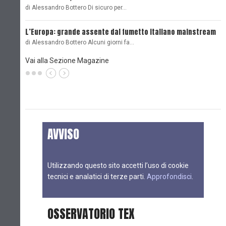
di Alessandro Bottero Di sicuro per…
O
L’Europa: grande assente dal fumetto italiano mainstream
B
di Alessandro Bottero Alcuni giorni fa…
D
Vai alla Sezione Magazine
AVVISO
Utilizzando questo sito accetti l’uso di cookie
tecnici e analatici di terze parti.
Approfondisci
.
OSSERVATORIO TEX