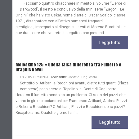
Facciamo quattro chiacchiere in merito al volume “L'eroe di
Darkwood”, il sesto e conclusivo della mini serie “Zagor – Le
Origini” che ha visto Oskar, nome d'arte di Oscar Scalco, classe
1971, disegnatore con all'attivo numerosi traguardi
prestigiosi, impegnato ai disegni sui testi di Moreno Burattini. Le
sue due opere che vedrete di seguito sono presenti...
Leggi tutto
Moleskine 125 » Quella falsa differenza tra Fumetto e
Graphic Novel
30-08-2019 Hits:8203
Moleskine
Conte di Cagliostro
Sottotitolo: Artibani e Recchioni avanti, dietro tutti quanti (Plazzi
compreso) per piacere di Topolino. di Conte di Cagliostro
Houston il fumettomondo ha un problema. Ci sono dei pazzi che
vanno in giro spacciandosi per Francesco Artibani, Andrea Plazzi
e Roberto Recchioni? O Artibani, Plazzi e Recchioni sono pazzi?
Ricapitoliamo. Qualche giorno fa, il...
Leggi tutto