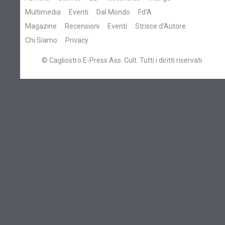
Multimedia
Eventi
Dal Mondo
Fd'A
Magazine
Recensioni
Eventi
Strisce d'Autore
Chi Siamo
Privacy
© Cagliostro E-Press Ass. Cult. Tutti i diritti riservati.