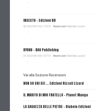
...
INSECTO - Edizioni BD
02-03-2018 Hits:17015
Recensioni
Matilde Losani
...
RYUKO - BAO Publishing
01-03-2018 Hits:15773
Recensioni
Matilde Losani
...
Vai alla Sezione Recensioni
NON SO CHI SEI ... Edizioni Rizzoli Lizard
L'EROE E
IL MARITO DI MIO FRATELLO - Planet Manga
SerVamp
LA SAGGEZZA DELLE PIETRE - Diabolo Edizioni
REVERIE 