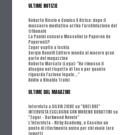
ULTIME NOTIZIE
Roberto Riccio e Comics X Africa: dopo il
massacro mediatico arriva l'archiviazione del
tribunale
La Panini censura Mussolini (e Paperon de
Paperoni)?
Zagor ospite a Ischia
Sergio Bonelli Editore manda al macero gran
parte del magazzino
Roberto Marcato (Lega): "Ho rimosso il
disegno nel rispetto di Tex e per quanto
riguarda l'azione legale..."
Addio a Rinaldo Traini
ULTIME DAL MAGAZINE
Intervista a SILVIA ZICHE su "QUEI DUE"
INTERVISTA ESCLUSIVA CON MORENO BURATTINI su
"Zagor - Darkwood Novels"
L'Intervista - Kirby Academy, a Cassino un
punto di riferimento unico per chi vuole fare
fumetti