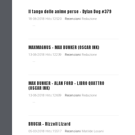
Il tango delle anime perse - Dylan Dog #379
18-06-2018 Hits:12520
Recensioni
Redazione
...
MAXMAGNUS – MAX BUNKER (OSCAR INK)
13-06-2018 Hits:12239
Recensioni
Redazione
...
MAX BUNKER – ALAN FORD – LIBRO QUATTRO
(OSCAR INK)
13-06-2018 Hits:12609
Recensioni
Redazione
...
BRUCIA - Rizzoli Lizard
05-03-2018 Hits:15517
Recensioni
Matilde Losani