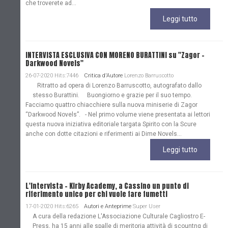
che troverete ad...
Leggi tutto
INTERVISTA ESCLUSIVA CON MORENO BURATTINI su "Zagor -
Darkwood Novels"
26-07-2020 Hits:7446
Critica d'Autore
Lorenzo Barruscotto
Ritratto ad opera di Lorenzo Barruscotto, autografato dallo
stesso Burattini. Buongiorno e grazie per il suo tempo.
Facciamo quattro chiacchiere sulla nuova miniserie di Zagor
“Darkwood Novels”. - Nel primo volume viene presentata ai lettori
questa nuova iniziativa editoriale targata Spirito con la Scure
anche con dotte citazioni e riferimenti ai Dime Novels...
Leggi tutto
L'Intervista - Kirby Academy, a Cassino un punto di
riferimento unico per chi vuole fare fumetti
17-01-2020 Hits:6265
Autori e Anteprime
Super User
A cura della redazione L'Associazione Culturale Cagliostro E-
Press, ha 15 anni alle spalle di meritoria attività di scountng di