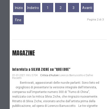
Inizio
Indietro
1
2
3
Avanti
Fine
Pagina 2 di 3
MAGAZINE
Intervista a SILVIA ZICHE su "QUEI DUE"
01-01-2021 Hits:5704
Critica d'Autore
Lorenzo Barruscotto e Dafne
Riccietti
Bentrovati, appassionati delle nuvole parlanti. Sono lieto ed
orgoglioso di presentarvi la versione integrale dell'intervista,
comparsa sull'importante numero 300 di “Fumo di China”,
realizzata con la mitica Silvia Ziche, che ringrazio nuovamente.
Ritratto di Silvia Ziche, visionato anche dall'artista prima della
pubblicazione, ad opera di Lorenzo Barruscotto. Le tre vignette