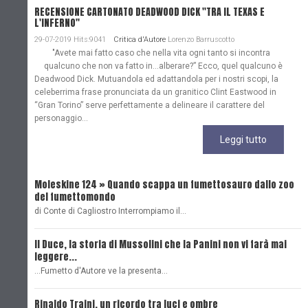
RECENSIONE CARTONATO DEADWOOD DICK "TRA IL TEXAS E
L'INFERNO"
29-07-2019 Hits:9041
Critica d'Autore
Lorenzo Barruscotto
"Avete mai fatto caso che nella vita ogni tanto si incontra
qualcuno che non va fatto in…alberare?” Ecco, quel qualcuno è
Deadwood Dick. Mutuandola ed adattandola per i nostri scopi, la
celeberrima frase pronunciata da un granitico Clint Eastwood in
“Gran Torino” serve perfettamente a delineare il carattere del
personaggio...
Leggi tutto
Moleskine 124 » Quando scappa un fumettosauro dallo zoo
C
del fumettomondo
P
di Conte di Cagliostro Interrompiamo il…
D
Il Duce, la storia di Mussolini che la Panini non vi farà mai
L
leggere...
L
...Fumetto d'Autore ve la presenta…
L
Rinaldo Traini, un ricordo tra luci e ombre
L