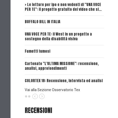
> Le letture per ipo e non vedenti di "UNA VOCE
Intervi
PER TE": il progetto gratuito dei video che si…
Dick, Tex
BUFFALO BILL IN ITALIA
UNA VOCE
UNA VOCE PER TE: il West in un progetto a
UNA VOCE
sostegno della disabilità visiva
UNA VOCE
Fumetti fumosi
UNA VOCE
Cartonato "L'ULTIMA MISSIONE": recensione,
analisi, approfondimenti
UNA VOCE
COLORTEX 18: Recensione, intervista ed analisi
Vai alla Sezione Osservatorio Tex
RECENSIONI