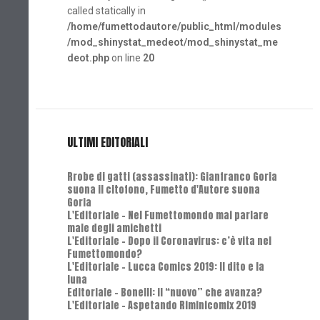
called statically in
/home/fumettodautore/public_html/modules
/mod_shinystat_medeot/mod_shinystat_me
deot.php
on line
20
ULTIMI EDITORIALI
Rrobe di gatti (assassinati): Gianfranco Goria
suona il citofono, Fumetto d'Autore suona
Goria
L'Editoriale - Nel Fumettomondo mai parlare
male degli amichetti
L'Editoriale - Dopo il Coronavirus: c’è vita nel
Fumettomondo?
L'Editoriale - Lucca Comics 2019: Il dito e la
luna
Editoriale - Bonelli: il “nuovo” che avanza?
L'Editoriale - Aspetando Riminicomix 2019