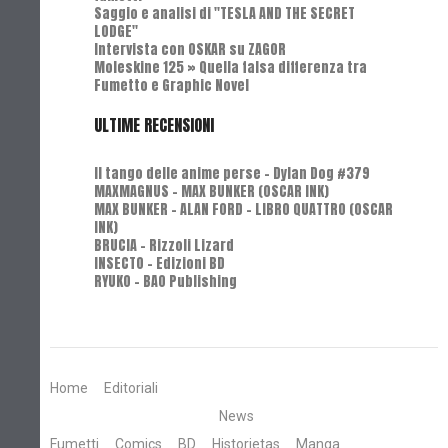
Saggio e analisi di "TESLA AND THE SECRET
LODGE"
Intervista con OSKAR su ZAGOR
Moleskine 125 » Quella falsa differenza tra
Fumetto e Graphic Novel
ULTIME RECENSIONI
Il tango delle anime perse - Dylan Dog #379
MAXMAGNUS – MAX BUNKER (OSCAR INK)
MAX BUNKER – ALAN FORD – LIBRO QUATTRO (OSCAR
INK)
BRUCIA - Rizzoli Lizard
INSECTO - Edizioni BD
RYUKO - BAO Publishing
Home
Editoriali
News
Fumetti
Comics
BD
Historietas
Manga