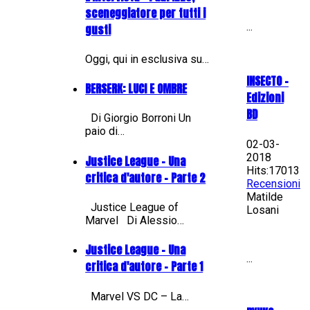
sceneggiatore per tutti i
...
gusti
Oggi, qui in esclusiva su…
INSECTO -
BERSERK: LUCI E OMBRE
Edizioni
BD
Di Giorgio Borroni Un
paio di…
02-03-
2018
Justice League - Una
Hits:17013
critica d'autore - Parte 2
Recensioni
Matilde
Justice League of
Losani
Marvel Di Alessio…
Justice League - Una
...
critica d'autore - Parte 1
Marvel VS DC – La…