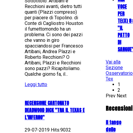
Sottotitolo: Artibani e
VOCE
Recchioni avanti, dietro tutti
quanti (Plazzi compreso)
PER
per piacere di Topolino. di
TE(X) 8:
Conte di Cagliostro Houston
"IL
il fumettomondo ha un
PATTO
problema. Ci sono dei pazzi
che vanno in giro
DI
spacciandosi per Francesco
SANGUE
Artibani, Andrea Plazzi e
Roberto Recchioni? O
Vai alla
Artibani, Plazzi e Recchioni
Sezione
sono pazzi? Ricapitoliamo.
Osservatorio
Qualche giorno fa, il...
Tex
Leggi tutto
1
2
Prev
Next
RECENSIONE CARTONATO
Recensioni
DEADWOOD DICK "TRA IL TEXAS E
L'INFERNO"
Il tango
delle
29-07-2019 Hits:9032