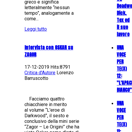
greco e significa
Deadw
letteralmente “nessun
Dick,
tempo”, analogamente a
come...
Tex ed
il suo
Leggi tutto
lavoro
Intervista con OSKAR su
UNA
ZAGOR
VOCE
PER
17-12-2019 Hits:8791
TE(X)
Critica d'Autore
Lorenzo
12:
Barruscotto
"L'APAC
BIANCO"
Facciamo quattro
UNA
chiacchiere in merito
VOCE
al volume “L'eroe di
Darkwood”, il sesto e
PER
conclusivo della mini serie
TE(X)
“Zagor – Le Origini” che ha
11: