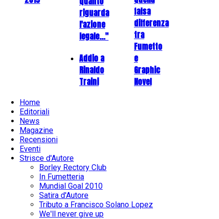
quanto
falsa
riguarda
differenza
l'azione
tra
legale..."
Fumetto
Addio a
e
Rinaldo
Graphic
Traini
Novel
Home
Editoriali
News
Magazine
Recensioni
Eventi
Strisce d'Autore
Borley Rectory Club
In Fumetteria
Mundial Goal 2010
Satira d'Autore
Tributo a Francisco Solano Lopez
We'll never give up