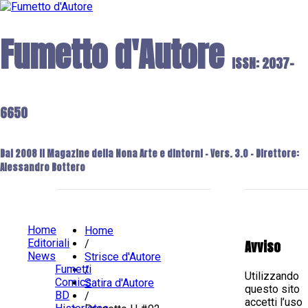
Fumetto d'Autore
ISSN: 2037-
6650
Dal 2008 il Magazine della Nona Arte e dintorni - Vers. 3.0 - Direttore:
Alessandro Bottero
Home
Home
Editoriali
Avviso
/
News
Strisce d'Autore
Fumetti
/
Utilizzando
Comics
Satira d'Autore
questo sito
BD
/
accetti l’uso