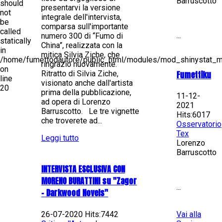
Barruscotto
should
presentarvi la versione
not
integrale dell'intervista,
be
comparsa sull'importante
called
...
numero 300 di “Fumo di
statically
China”, realizzata con la
in
mitica Silvia Ziche, che
/home/fumettodautore/public_html/modules/mod_shinystat_
ringrazio nuovamente.
on
Fumettiku
Ritratto di Silvia Ziche,
line
visionato anche dall'artista
20
prima della pubblicazione,
11-12-
ad opera di Lorenzo
2021
Barruscotto. Le tre vignette
Hits:6017
che troverete ad...
Osservatorio
Tex
Leggi tutto
Lorenzo
Barruscotto
INTERVISTA ESCLUSIVA CON
MORENO BURATTINI su "Zagor
...
- Darkwood Novels"
26-07-2020 Hits:7442
Vai alla