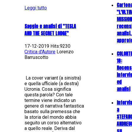
Carton
Leggi tutto
"L'ULTI
MISSION
recens
Saggio e analisi di "TESLA
analisi,
AND THE SECRET LODGE"
approf
17-12-2019 Hits:9230
Critica d'Autore
Lorenzo
COLORT
Barruscotto
18:
Recens
intervi
La cover variant (a sinistra)
ed
e quella ufficiale (a destra)
analisi
Ucronia. Cosa significa
questa parola? Con tale
termine viene indicato un
Intervi
genere di narrativa fantastica
a
basato sulla premessa che
STEFAN
la storia del mondo abbia
seguito un corso alternativo
ANDREU
a quello reale. Deriva dal
su