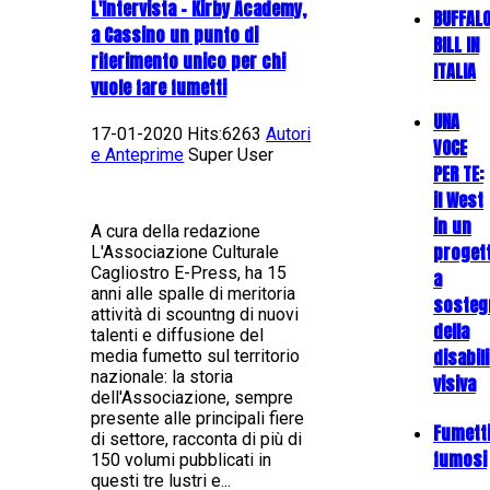
L'Intervista - Kirby Academy,
BUFFAL
a Cassino un punto di
BILL IN
riferimento unico per chi
ITALIA
vuole fare fumetti
UNA
17-01-2020 Hits:6263
Autori
VOCE
e Anteprime
Super User
PER TE:
il West
in un
A cura della redazione
proget
L'Associazione Culturale
Cagliostro E-Press, ha 15
a
anni alle spalle di meritoria
sosteg
attività di scountng di nuovi
della
talenti e diffusione del
disabil
media fumetto sul territorio
nazionale: la storia
visiva
dell'Associazione, sempre
presente alle principali fiere
Fumett
di settore, racconta di più di
fumosi
150 volumi pubblicati in
questi tre lustri e...