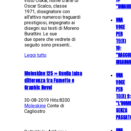
visto Oskar, nome d'arte di
"DINAMI
Oscar Scalco, classe
1971, disegnatore con
all'attivo numerosi traguardi
UNA
prestigiosi, impegnato ai
VOCE
disegni sui testi di Moreno
PER
Burattini. Le sue
due opere che vedrete di
TE(X)
seguito sono presenti...
10:
"RACCO
Leggi tutto
INSANGU
Moleskine 125 » Quella falsa
UNA
differenza tra Fumetto e
VOCE
Graphic Novel
PER
TE(X) 9:
30-08-2019 Hits:8200
"L'UOM
Moleskine
Conte di
SENZA
Cagliostro
PASSAT
UNA