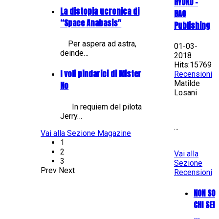
RYUKO -
La distopia ucronica di
BAO
“Space Anabasis"
Publishing
Per aspera ad astra,
01-03-
deinde…
2018
Hits:15769
I voli pindarici di Mister
Recensioni
Matilde
No
Losani
In requiem del pilota
Jerry…
...
Vai alla Sezione Magazine
1
2
Vai alla
3
Sezione
Prev
Next
Recensioni
NON SO
CHI SEI
...