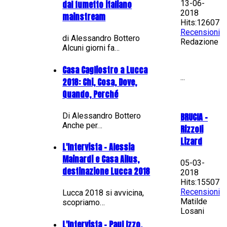
13-06-
dal fumetto italiano
2018
mainstream
Hits:12607
Recensioni
di Alessandro Bottero
Redazione
Alcuni giorni fa…
Casa Cagliostro a Lucca
...
2018: Chi, Cosa, Dove,
Quando, Perché
Di Alessandro Bottero
BRUCIA -
Anche per…
Rizzoli
Lizard
L'Intervista - Alessia
Mainardi e Casa Ailus,
05-03-
destinazione Lucca 2018
2018
Hits:15507
Recensioni
Lucca 2018 si avvicina,
Matilde
scopriamo…
Losani
L'Intervista - Paul Izzo,