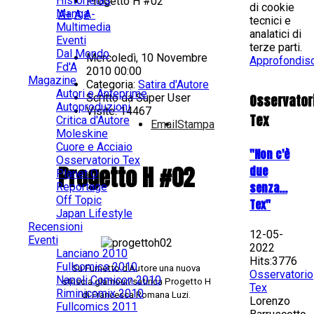
Historietas
Progetto H #02
di cookie
Manga
A+
A
A-
tecnici e
Multimedia
analatici di
Eventi
terze parti.
Dal Mondo
Mercoledì, 10 Novembre
Approfondisc
Fd'A
2010 00:00
Magazine
Categoria:
Satira d'Autore
Autori e Anteprime
Scritto da
Super User
Osservator
Autoproduzioni
Visite: 14467
Tex
Critica d'Autore
Email
Stampa
Moleskine
Cuore e Acciaio
"Non c'è
Osservatorio Tex
Progetto H #02
due
Planet O
senza...
Reportage
Off Topic
Tex"
Japan Lifestyle
Recensioni
12-05-
Eventi
2022
Lanciano 2010
Hits:3776
Fullcomics 2010
Su Fumetto d'Autore una nuova
Osservatorio
Napoli Comicon 2010
striscia glamour/satirica
Progetto H
Tex
Riminicomix 2010
di Francesca Romana Luzi.
Lorenzo
Fullcomics 2011