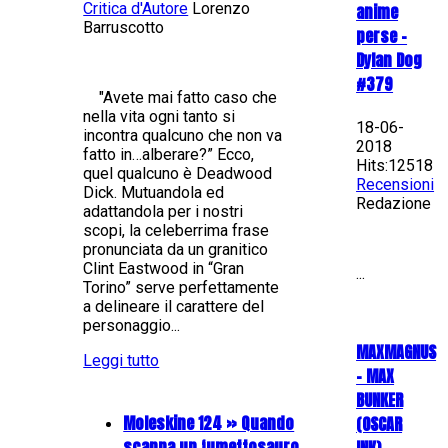
Critica d'Autore
Lorenzo
anime
Barruscotto
perse -
Dylan Dog
#379
"Avete mai fatto caso che
nella vita ogni tanto si
18-06-
incontra qualcuno che non va
2018
fatto in…alberare?” Ecco,
Hits:12518
quel qualcuno è Deadwood
Recensioni
Dick. Mutuandola ed
Redazione
adattandola per i nostri
scopi, la celeberrima frase
pronunciata da un granitico
Clint Eastwood in “Gran
...
Torino” serve perfettamente
a delineare il carattere del
personaggio...
MAXMAGNUS
Leggi tutto
– MAX
BUNKER
Moleskine 124 » Quando
(OSCAR
scappa un fumettosauro
INK)