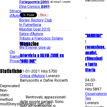
Barruscotto
Riminicomix 2011
L'argomento preso di mira? I metri
Etna Comics 2011
quadri...
Strisce
d'Autore
...
Borley Rectory Club
In Fumetteria
Mundial Goal 2010
Satira d'Autore
"BANDERA!"
Tributo a Francisco Solano
:
Lopez
Magazine
recensione,
We'll never give up
Chi
analisi,
Intervista a SILVIA ZICHE su
Siamo
riflessioni
"QUEI DUE"
Privacy
e tanta
Storia
Statistiche
01-01-2021 Hits:5700
Critica d'Autore
Lorenzo
04-03-
Barruscotto e Dafne Riccietti
2022
Deprecated
:
Hits:5897
Non-
Osservatorio
static
Bentrovati, appassionati
Tex
method
delle nuvole parlanti. Sono
Lorenzo
modShinystatMedeot::getList()
lieto ed orgoglioso di