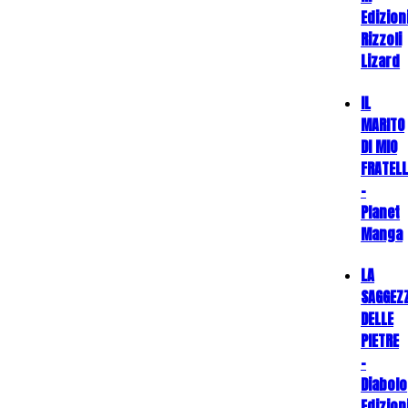
Edizion
Rizzoli
Lizard
IL
MARITO
DI MIO
FRATEL
-
Planet
Manga
LA
SAGGEZ
DELLE
PIETRE
-
Diabolo
Edizion