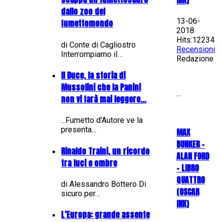
dallo zoo del
13-06-
fumettomondo
2018
Hits:12234
di Conte di Cagliostro
Recensioni
Interrompiamo il…
Redazione
Il Duce, la storia di
Mussolini che la Panini
...
non vi farà mai leggere...
...Fumetto d'Autore ve la
presenta…
MAX
BUNKER –
Rinaldo Traini, un ricordo
ALAN FORD
tra luci e ombre
– LIBRO
QUATTRO
di Alessandro Bottero Di
(OSCAR
sicuro per…
INK)
L’Europa: grande assente