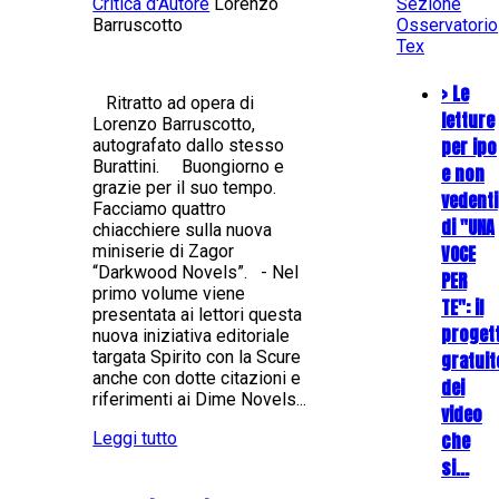
Critica d'Autore
Lorenzo
Sezione
Barruscotto
Osservatorio
Tex
> Le
Ritratto ad opera di
letture
Lorenzo Barruscotto,
per ipo
autografato dallo stesso
Burattini. Buongiorno e
e non
grazie per il suo tempo.
vedenti
Facciamo quattro
di "UNA
chiacchiere sulla nuova
miniserie di Zagor
VOCE
“Darkwood Novels”. - Nel
PER
primo volume viene
TE": il
presentata ai lettori questa
proget
nuova iniziativa editoriale
targata Spirito con la Scure
gratuit
anche con dotte citazioni e
dei
riferimenti ai Dime Novels...
video
Leggi tutto
che
si…