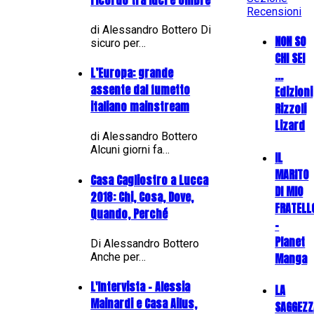
Recensioni
di Alessandro Bottero Di
NON SO
sicuro per…
CHI SEI
L’Europa: grande
...
assente dal fumetto
Edizioni
italiano mainstream
Rizzoli
Lizard
di Alessandro Bottero
Alcuni giorni fa…
IL
MARITO
Casa Cagliostro a Lucca
DI MIO
2018: Chi, Cosa, Dove,
FRATELL
Quando, Perché
-
Planet
Di Alessandro Bottero
Manga
Anche per…
L'Intervista - Alessia
LA
Mainardi e Casa Ailus,
SAGGEZZ