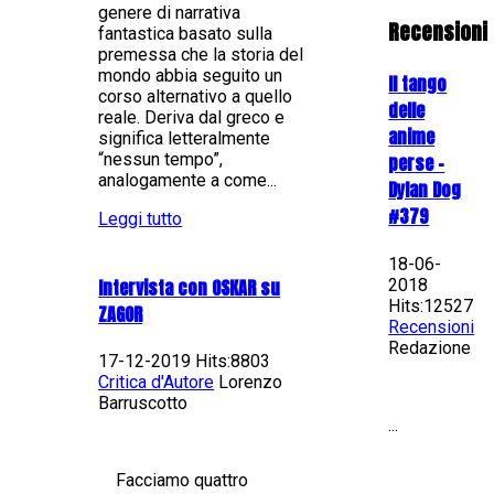
genere di narrativa
Recensioni
fantastica basato sulla
premessa che la storia del
mondo abbia seguito un
Il tango
corso alternativo a quello
delle
reale. Deriva dal greco e
anime
significa letteralmente
“nessun tempo”,
perse -
analogamente a come...
Dylan Dog
#379
Leggi tutto
18-06-
2018
Intervista con OSKAR su
Hits:12527
ZAGOR
Recensioni
Redazione
17-12-2019 Hits:8803
Critica d'Autore
Lorenzo
Barruscotto
...
Facciamo quattro