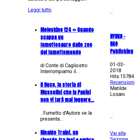
Leggi tutto
...
Moleskine 124 » Quando
RYUKO -
scappa un
BAO
fumettosauro dallo zoo
Publishing
del fumettomondo
01-03-
di Conte di Cagliostro
2018
Interrompiamo il…
Hits:15784
Recensioni
Il Duce, la storia di
Matilde
Mussolini che la Panini
Losani
non vi farà mai leggere...
...Fumetto d'Autore ve la
...
presenta…
Rinaldo Traini, un
Vai alla
ricordo tra luci e ombre
Sezione