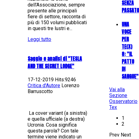
SENZA
dell'Associazione, sempre
PASSATO
presente alle principali
fiere di settore, racconta di
più di 150 volumi pubblicati
UNA
in questi tre lustri e...
VOCE
PER
Leggi tutto
TE(X)
8: "IL
Saggio e analisi di "TESLA
PATTO
AND THE SECRET LODGE"
DI
SANGUE"
17-12-2019 Hits:9246
Critica d'Autore
Lorenzo
Vai alla
Barruscotto
Sezione
Osservatorio
Tex
La cover variant (a sinistra)
1
e quella ufficiale (a destra)
2
Ucronia. Cosa significa
questa parola? Con tale
Prev
Next
termine viene indicato un