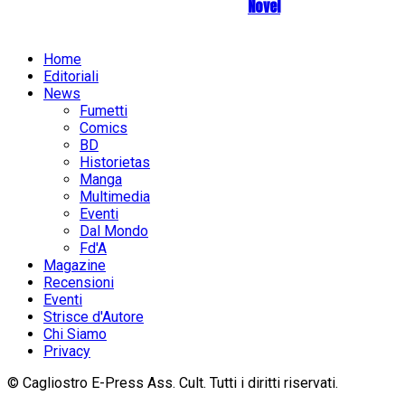
Novel
Home
Editoriali
News
Fumetti
Comics
BD
Historietas
Manga
Multimedia
Eventi
Dal Mondo
Fd'A
Magazine
Recensioni
Eventi
Strisce d'Autore
Chi Siamo
Privacy
© Cagliostro E-Press Ass. Cult. Tutti i diritti riservati.