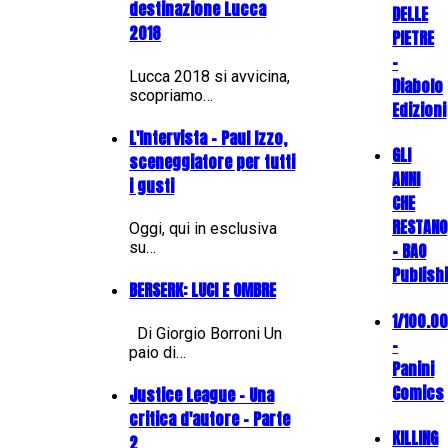
destinazione Lucca
DELLE
2018
PIETRE
-
Lucca 2018 si avvicina,
Diabolo
scopriamo…
Edizioni
L'Intervista - Paul Izzo,
GLI
sceneggiatore per tutti
ANNI
i gusti
CHE
RESTANO
Oggi, qui in esclusiva
su…
- BAO
Publish
BERSERK: LUCI E OMBRE
1/100.0
Di Giorgio Borroni Un
-
paio di…
Panini
Comics
Justice League - Una
critica d'autore - Parte
KILLING
2