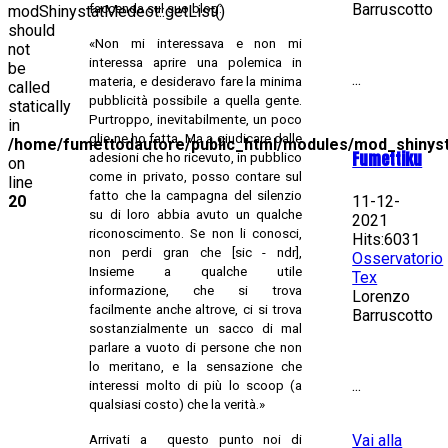
Barruscotto
faccenda sul suo blog:
modShinystatMedeot::getList()
should
«Non mi interessava e non mi
not
interessa aprire una polemica in
be
...
materia, e desideravo fare la minima
called
pubblicità possibile a quella gente.
statically
Purtroppo, inevitabilmente, un poco
in
glie ne ho fatta. Ma a giudicare dalle
/home/fumettodautore/public_html/modules/mod_shinys
Fumettiku
adesioni che ho ricevuto, in pubblico
on
come in privato, posso contare sul
line
fatto che la campagna del silenzio
20
11-12-
su di loro abbia avuto un qualche
2021
riconoscimento. Se non li conosci,
Hits:6031
non perdi gran che [sic - ndr],
Osservatorio
Insieme a qualche utile
Tex
informazione, che si trova
Lorenzo
facilmente anche altrove, ci si trova
Barruscotto
sostanzialmente un sacco di mal
parlare a vuoto di persone che non
lo meritano, e la sensazione che
...
interessi molto di più lo scoop (a
qualsiasi costo) che la verità.»
Vai alla
Arrivati a questo punto noi di