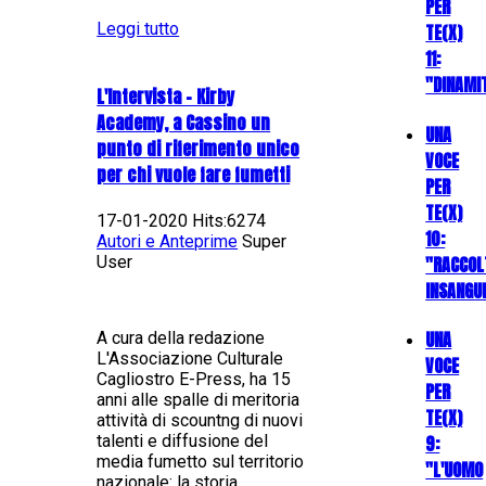
PER
Leggi tutto
TE(X)
11:
"DINAMI
L'Intervista - Kirby
Academy, a Cassino un
UNA
punto di riferimento unico
VOCE
per chi vuole fare fumetti
PER
TE(X)
17-01-2020 Hits:6274
10:
Autori e Anteprime
Super
"RACCOL
User
INSANGU
UNA
A cura della redazione
L'Associazione Culturale
VOCE
Cagliostro E-Press, ha 15
PER
anni alle spalle di meritoria
TE(X)
attività di scountng di nuovi
9:
talenti e diffusione del
media fumetto sul territorio
"L'UOMO
nazionale: la storia