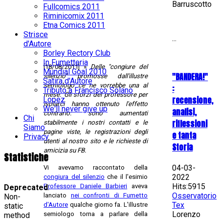
Barruscotto
Fullcomics 2011
Riminicomix 2011
Etna Comics 2011
Strisce
...
d'Autore
Borley Rectory Club
In Fumetteria
[18/08/2011] »
Delle "congiure del
Mundial Goal 2010
"BANDERA!"
silenzio" promosse dall'illustre
Satira d'Autore
semiologo ce ne vorrebbe una al
:
Tributo a Francisco Solano
mese. Gli sforzi del professore per
recensione,
Lopez
isolarci hanno ottenuto l'effetto
We'll never give up
analisi,
contrario:
sono aumentati
Chi
riflessioni
stabilmente i nostri contatti e le
Siamo
pagine viste, le registrazioni degli
e tanta
Privacy
utenti al nostro sito e le richieste di
Storia
amicizia su FB.
Statistiche
04-03-
Vi avevamo raccontato della
2022
congiura del silenzio
che il l'esimio
Hits:5915
Professore Daniele Barbieri
aveva
Deprecated
:
Osservatorio
lanciato
nei confronti di Fumetto
Non-
Tex
d'Autore
qualche giorno fa. L'illustre
static
Lorenzo
semiologo torna a parlare della
method