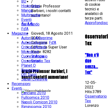
BD
/
di cookie
Historietas
Grazie Professor
tecnici e
Manga
Barbieri, i nostri contatti
analatici di
Multimedia
aumentano!
terze parti.
Eventi
Approfondisc
A+
A
A-
Dal Mondo
Fd'A
Magazine
Giovedì, 18 Agosto 2011
Osservator
Autori e Anteprime
00:00
Tex
Autoproduzioni
Categoria:
Fd'A
Critica d'Autore
Scritto da
Super User
Moleskine
Visite: 8282
"Non c'è
Cuore e Acciaio
Stampa
due
Osservatorio Tex
Email
Planet O
senza...
Reportage
Grazie Professor Barbieri, i
Tex"
Off Topic
nostri contatti aumentano!
Japan Lifestyle
12-05-
Recensioni
2022
Eventi
Hits:3789
Lanciano 2010
Osservatorio
Fullcomics 2010
Tex
Napoli Comicon 2010
Lorenzo
Riminicomix 2010