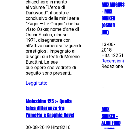
chiacchiere in merito
MAXMAGNUS
al volume “L'eroe di
– MAX
Darkwood”, il sesto e
BUNKER
conclusivo della mini serie
“Zagor – Le Origini” che ha
(OSCAR
visto Oskar, nome d'arte di
INK)
Oscar Scalco, classe
1971, disegnatore con
13-06-
all'attivo numerosi traguardi
2018
prestigiosi, impegnato ai
Hits:12251
disegni sui testi di Moreno
Recensioni
Burattini. Le sue
Redazione
due opere che vedrete di
seguito sono presenti...
Leggi tutto
...
Moleskine 125 » Quella
falsa differenza tra
MAX
Fumetto e Graphic Novel
BUNKER –
ALAN FORD
30-08-2019 Hits:8216