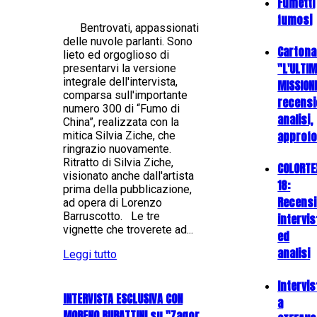
Fumetti
fumosi
Bentrovati, appassionati
delle nuvole parlanti. Sono
Cartona
lieto ed orgoglioso di
"L'ULTI
presentarvi la versione
integrale dell'intervista,
MISSION
comparsa sull'importante
recensi
numero 300 di “Fumo di
analisi,
China”, realizzata con la
approfo
mitica Silvia Ziche, che
ringrazio nuovamente.
Ritratto di Silvia Ziche,
COLORTE
visionato anche dall'artista
18:
prima della pubblicazione,
Recensi
ad opera di Lorenzo
Barruscotto. Le tre
intervis
vignette che troverete ad...
ed
analisi
Leggi tutto
Intervis
INTERVISTA ESCLUSIVA CON
a
MORENO BURATTINI su "Zagor