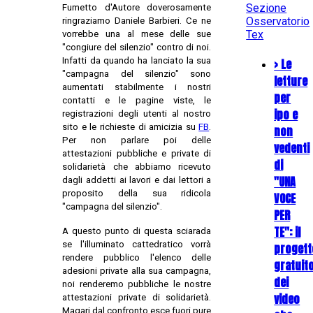
Sezione
Fumetto d'Autore doverosamente
Osservatorio
ringraziamo Daniele Barbieri. Ce ne
Tex
vorrebbe una al mese delle sue
"congiure del silenzio" contro di noi.
Infatti da quando ha lanciato la sua
> Le
"campagna del silenzio" sono
letture
aumentati stabilmente i nostri
per
contatti e le pagine viste, le
ipo e
registrazioni degli utenti al nostro
sito e le richieste di amicizia su
FB
.
non
Per non parlare poi delle
vedenti
attestazioni pubbliche e private di
di
solidarietà che abbiamo ricevuto
"UNA
dagli addetti ai lavori e dai lettori a
proposito della sua ridicola
VOCE
"campagna del silenzio".
PER
TE": il
A questo punto di questa sciarada
se l'illuminato cattedratico vorrà
progett
rendere pubblico l'elenco delle
gratuit
adesioni private alla sua campagna,
dei
noi renderemo pubbliche le nostre
video
attestazioni private di solidarietà.
Magari dal confronto esce fuori pure