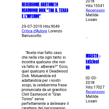
2018
RECENSIONE CARTONATO
Hits:15541
DEADWOOD DICK "TRA IL TEXAS
Recensioni
Matilde
E L'INFERNO"
Losani
29-07-2019 Hits:9049
Critica d'Autore
Lorenzo
Barruscotto
...
"Avete mai fatto caso
INSECTO -
che nella vita ogni tanto si
Edizioni
incontra qualcuno che non
va fatto in…alberare?” Ecco,
BD
quel qualcuno è Deadwood
Dick. Mutuandola ed
02-03-
adattandola per i nostri
2018
scopi, la celeberrima frase
Hits:17027
pronunciata da un granitico
Recensioni
Clint Eastwood in “Gran
Matilde
Torino” serve
Losani
perfettamente a delineare il
carattere del personaggio...