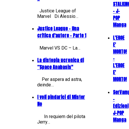
STALKIN
- J-
Justice League of
Marvel Di Alessio…
POP
Manga
Justice League - Una
critica d'autore - Parte 1
L'EROE
E'
Marvel VS DC – La…
MORTO!
-
La distopia ucronica di
L'EROE
“Space Anabasis"
E'
MORTO!
Per aspera ad astra,
deinde…
SerVam
I voli pindarici di Mister
-
No
Edizioni
J-POP
In requiem del pilota
Manga
Jerry…