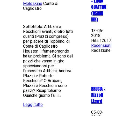
– LIBRO
Moleskine
Conte di
QUATTRO
Cagliostro
(OSCAR
INK)
Sottotitolo: Artibani e
13-06-
Recchioni avanti, dietro tutti
2018
quanti (Plazzi compreso)
Hits:12617
per piacere di Topolino. di
Recensioni
Conte di Cagliostro
Redazione
Houston il fumettomondo
ha un problema. Ci sono dei
pazzi che vanno in giro
spacciandosi per
...
Francesco Artibani, Andrea
Plazzi e Roberto
Recchioni? O Artibani,
Plazzi e Recchioni sono
BRUCIA -
pazzi? Ricapitoliamo.
Rizzoli
Qualche giorno fa, il...
Lizard
Leggi tutto
05-03-