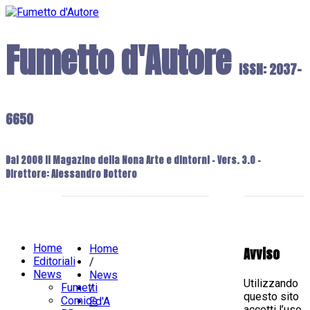
Fumetto d'Autore
ISSN: 2037-
6650
Dal 2008 il Magazine della Nona Arte e dintorni - Vers. 3.0 -
Direttore: Alessandro Bottero
Home
Home
Avviso
Editoriali
/
News
News
Utilizzando
Fumetti
/
questo sito
Comics
Fd'A
accetti l’uso