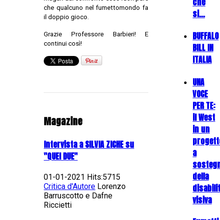
che
che qualcuno nel fumettomondo fa
si…
il doppio gioco.
BUFFALO
Grazie Professore Barbieri! E
continui così!
BILL IN
ITALIA
UNA
VOCE
PER TE:
il West
Magazine
in un
progett
Intervista a SILVIA ZICHE su
a
"QUEI DUE"
sosteg
della
01-01-2021 Hits:5715
Critica d'Autore
Lorenzo
disabili
Barruscotto e Dafne
visiva
Riccietti