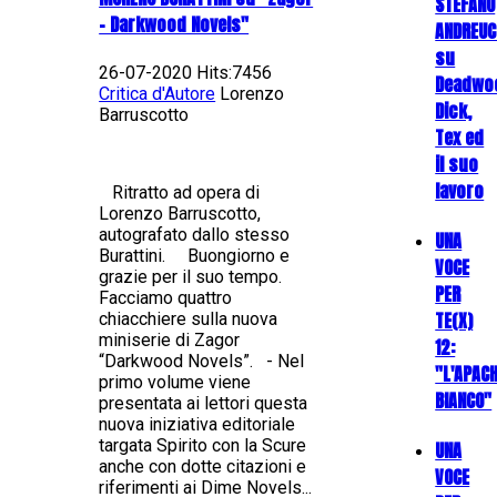
STEFANO
- Darkwood Novels"
ANDREUC
su
26-07-2020 Hits:7456
Deadwo
Critica d'Autore
Lorenzo
Dick,
Barruscotto
Tex ed
il suo
lavoro
Ritratto ad opera di
Lorenzo Barruscotto,
autografato dallo stesso
UNA
Burattini. Buongiorno e
VOCE
grazie per il suo tempo.
PER
Facciamo quattro
TE(X)
chiacchiere sulla nuova
miniserie di Zagor
12:
“Darkwood Novels”. - Nel
"L'APAC
primo volume viene
BIANCO"
presentata ai lettori questa
nuova iniziativa editoriale
targata Spirito con la Scure
UNA
anche con dotte citazioni e
VOCE
riferimenti ai Dime Novels...