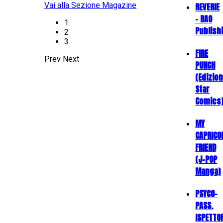
Vai alla Sezione Magazine
REVERIE
- BAO
1
Publish
2
3
FIRE
Prev
Next
PUNCH
(Edizion
Star
Comics
MY
CAPRICO
FRIEND
(J-POP
Manga)
PSYCO-
PASS.
ISPETTO