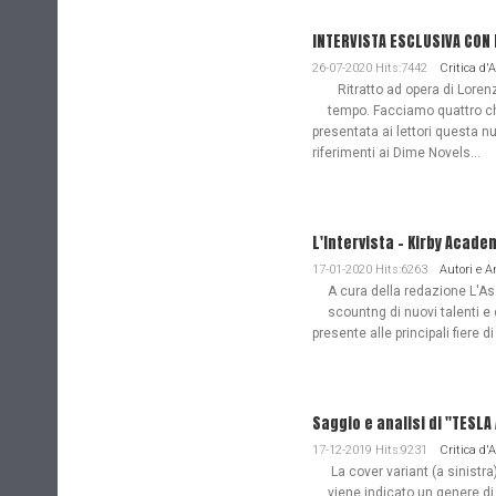
INTERVISTA ESCLUSIVA CON
26-07-2020 Hits:7442
Critica d'
Ritratto ad opera di Lorenz
tempo. Facciamo quattro ch
presentata ai lettori questa nu
riferimenti ai Dime Novels...
L'Intervista - Kirby Acade
17-01-2020 Hits:6263
Autori e 
A cura della redazione L'Ass
scountng di nuovi talenti e 
presente alle principali fiere di
Saggio e analisi di "TESL
17-12-2019 Hits:9231
Critica d'
La cover variant (a sinistra
viene indicato un genere di