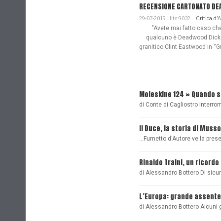
RECENSIONE CARTONATO DEAD
29-07-2019 Hits:9032
Critica d'
"Avete mai fatto caso che n
qualcuno è Deadwood Dick. 
granitico Clint Eastwood in “G
Moleskine 124 » Quando 
di Conte di Cagliostro Interro
Il Duce, la storia di Musso
...Fumetto d'Autore ve la pre
Rinaldo Traini, un ricordo
di Alessandro Bottero Di sicu
L’Europa: grande assente
di Alessandro Bottero Alcuni 