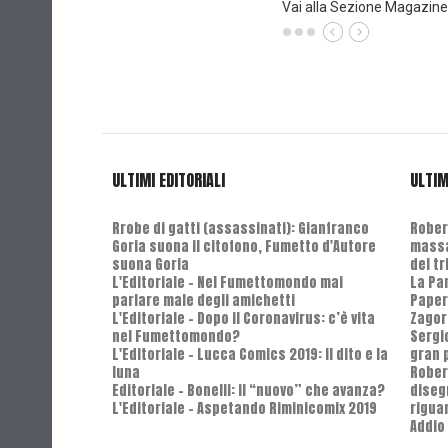
Vai alla Sezione Magazine
ULTIMI EDITORIALI
ULTIM
Rrobe di gatti (assassinati): Gianfranco
Robert
Goria suona il citofono, Fumetto d'Autore
massa
suona Goria
del t
L'Editoriale - Nel Fumettomondo mai
La Pa
parlare male degli amichetti
Paper
L'Editoriale - Dopo il Coronavirus: c’è vita
Zagor
nel Fumettomondo?
Sergi
L'Editoriale - Lucca Comics 2019: Il dito e la
gran 
luna
Rober
Editoriale - Bonelli: il “nuovo” che avanza?
diseg
L'Editoriale - Aspetando Riminicomix 2019
riguar
Addio 