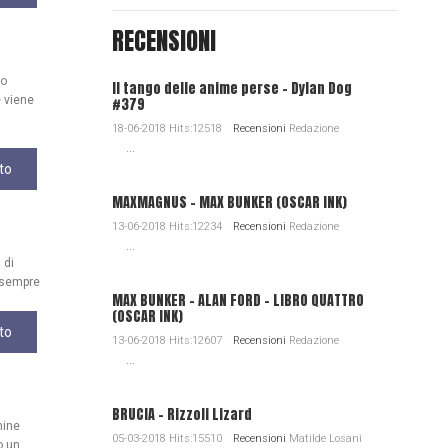
RECENSIONI
uo
Il tango delle anime perse - Dylan Dog
 viene
#379
18-06-2018 Hits:12518
Recensioni
Redazione
...
to
MAXMAGNUS – MAX BUNKER (OSCAR INK)
13-06-2018 Hits:12234
Recensioni
Redazione
...
 di
, sempre
MAX BUNKER – ALAN FORD – LIBRO QUATTRO
(OSCAR INK)
to
13-06-2018 Hits:12607
Recensioni
Redazione
...
BRUCIA - Rizzoli Lizard
mine
05-03-2018 Hits:15510
Recensioni
Matilde Losani
o un