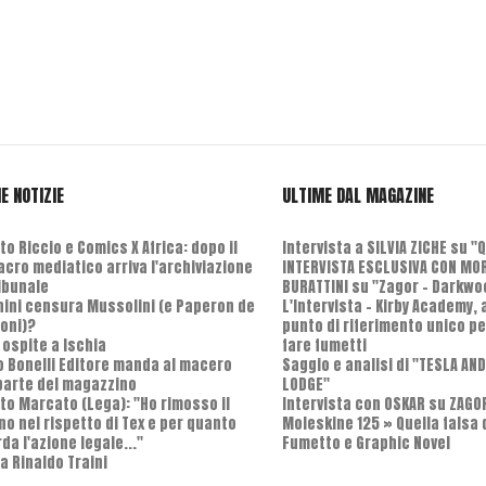
E NOTIZIE
ULTIME DAL MAGAZINE
o Riccio e Comics X Africa: dopo il
Intervista a SILVIA ZICHE su "
cro mediatico arriva l'archiviazione
INTERVISTA ESCLUSIVA CON MO
ribunale
BURATTINI su "Zagor - Darkwo
nini censura Mussolini (e Paperon de
L'Intervista - Kirby Academy,
oni)?
punto di riferimento unico pe
 ospite a Ischia
fare fumetti
o Bonelli Editore manda al macero
Saggio e analisi di "TESLA AN
parte del magazzino
LODGE"
to Marcato (Lega): "Ho rimosso il
Intervista con OSKAR su ZAGO
no nel rispetto di Tex e per quanto
Moleskine 125 » Quella falsa 
da l'azione legale..."
Fumetto e Graphic Novel
a Rinaldo Traini