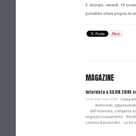
E domani, venerdi 19 nov
potrebbe citare proprio le v
MAGAZINE
Intervista a SILVIA ZICHE s
01-01-2021 Hits:5700
Critica d'
Bentrovati, appassionati de
dell'intervista, comparsa s
ringrazio nuovamente. Ritratto
Lorenzo Barruscotto. Le tre vi