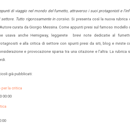
ppunti di viaggio nel mondo del fumetto, attraverso i suoi protagonisti e l’i
i settore. Tutto rigorosamente in corsivo.
Si presenta così la nuova rubrica
'Autore curata da Giorgio Messina. Come appunti presi sul famoso modello 
he usava anche Hemigway, leggerete brevi note dedicatie al fumett
rotagnositi e alla critica di settore con spunti presi da siti, blog e riviste 
onsiderazione e provocazione sparsa tra una citazione e l'altra. La rubrica s
rdi.
icoli già pubblicati:
 per la critica
0 00:00
tica
0:00