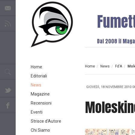
Fumet
Dal 2008 il Magaz
Home
/
News
/
Fd'A
/
Mol
Home
Editoriali
News
GIOVEDÌ, 18 NOVEMBRE 2010 0
Magazine
Moleskin
Recensioni
Eventi
Strisce d'Autore
Chi Siamo
[