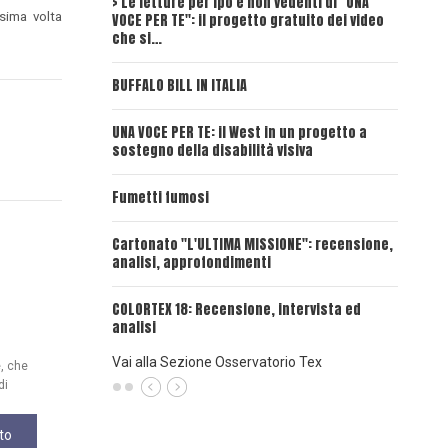
> Le letture per ipo e non vedenti di "UNA
Intervi
sima volta
VOCE PER TE": il progetto gratuito dei video
Deadwoo
che si…
UNA VOC
BUFFALO BILL IN ITALIA
UNA VOCE
UNA VOCE PER TE: il West in un progetto a
sostegno della disabilità visiva
UNA VOC
INSANGU
Fumetti fumosi
UNA VOC
Cartonato "L'ULTIMA MISSIONE": recensione,
PASSAT
analisi, approfondimenti
UNA VOCE
COLORTEX 18: Recensione, intervista ed
analisi
Vai alla Sezione Osservatorio Tex
e, che
di
to