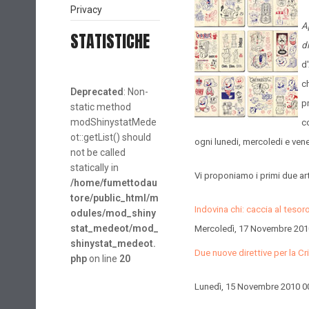
Privacy
A
STATISTICHE
d
d
c
Deprecated
: Non-
p
static method
modShinystatMede
c
ot::getList() should
ogni lunedi, mercoledi e vene
not be called
statically in
Vi proponiamo i primi due art
/home/fumettodau
tore/public_html/m
Indovina chi: caccia al tesoro
odules/mod_shiny
stat_medeot/mod_
Mercoledì, 17 Novembre 201
shinystat_medeot.
Due nuove direttive per la Cri
php
on line
20
Lunedì, 15 Novembre 2010 0