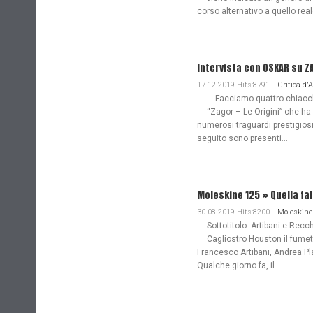
corso alternativo a quello re
Intervista con OSKAR su Z
17-12-2019 Hits:8791
Critica d'
Facciamo quattro chiacchie
“Zagor – Le Origini” che ha
numerosi traguardi prestigiosi
seguito sono presenti...
Moleskine 125 » Quella fa
30-08-2019 Hits:8200
Moleskine
Sottotitolo: Artibani e Recch
Cagliostro Houston il fume
Francesco Artibani, Andrea Pl
Qualche giorno fa, il...