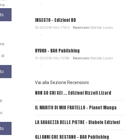
...
me...
to
INSECTO - Edizioni BD
02-03-2018 Hits:17013
Recensioni
Matilde Losani
...
rie
RYUKO - BAO Publishing
 di
01-03-2018 Hits:15769
Recensioni
Matilde Losani
...
to
Vai alla Sezione Recensioni
NON SO CHI SEI ... Edizioni Rizzoli Lizard
L'EROE E
di
IL MARITO DI MIO FRATELLO - Planet Manga
SerVamp
o.
LA SAGGEZZA DELLE PIETRE - Diabolo Edizioni
REVERIE
to
GLI ANNI CHE RESTANO - BAO Publishing
FIRE PU