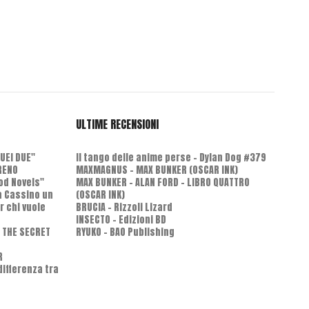
ULTIME RECENSIONI
QUEI DUE"
Il tango delle anime perse - Dylan Dog #379
RENO
MAXMAGNUS – MAX BUNKER (OSCAR INK)
od Novels"
MAX BUNKER – ALAN FORD – LIBRO QUATTRO
 a Cassino un
(OSCAR INK)
r chi vuole
BRUCIA - Rizzoli Lizard
INSECTO - Edizioni BD
D THE SECRET
RYUKO - BAO Publishing
R
differenza tra