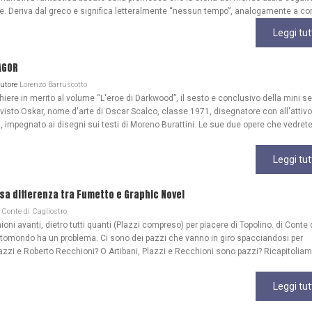
ale. Deriva dal greco e significa letteralmente “nessun tempo”, analogamente a co
Leggi tut
AGOR
Autore
Lorenzo Barruscotto
re in merito al volume “L'eroe di Darkwood”, il sesto e conclusivo della mini se
 visto Oskar, nome d'arte di Oscar Scalco, classe 1971, disegnatore con all'attivo
, impegnato ai disegni sui testi di Moreno Burattini. Le sue due opere che vedrete
Leggi tut
lsa differenza tra Fumetto e Graphic Novel
Conte di Cagliostro
ioni avanti, dietro tutti quanti (Plazzi compreso) per piacere di Topolino. di Conte 
ttomondo ha un problema. Ci sono dei pazzi che vanno in giro spacciandosi per
azzi e Roberto Recchioni? O Artibani, Plazzi e Recchioni sono pazzi? Ricapitoliam
Leggi tut