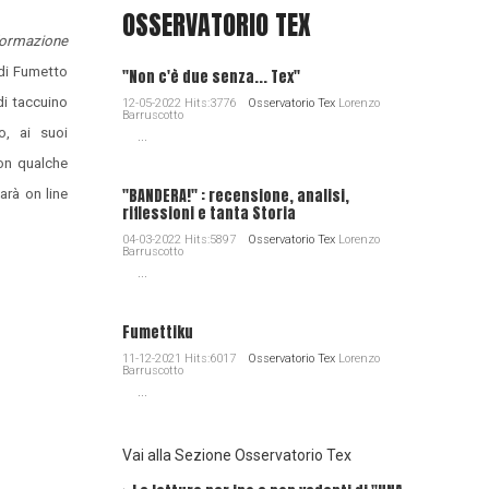
OSSERVATORIO TEX
nformazione
 di Fumetto
"Non c'è due senza... Tex"
di taccuino
12-05-2022 Hits:3776
Osservatorio Tex
Lorenzo
Barruscotto
o, ai suoi
...
con qualche
"BANDERA!" : recensione, analisi,
arà on line
riflessioni e tanta Storia
04-03-2022 Hits:5897
Osservatorio Tex
Lorenzo
Barruscotto
...
Fumettiku
11-12-2021 Hits:6017
Osservatorio Tex
Lorenzo
Barruscotto
...
Vai alla Sezione Osservatorio Tex