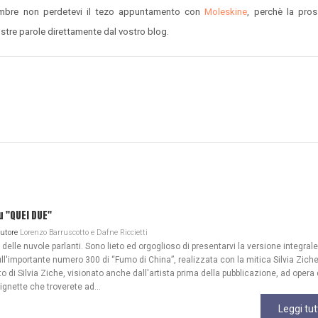
embre non perdetevi il tezo appuntamento con
Moleskine
, perchè la pros
ostre parole direttamente dal vostro blog.
u "QUEI DUE"
Autore
Lorenzo Barruscotto e Dafne Riccietti
lle nuvole parlanti. Sono lieto ed orgoglioso di presentarvi la versione integrale
ull'importante numero 300 di “Fumo di China”, realizzata con la mitica Silvia Zich
 di Silvia Ziche, visionato anche dall'artista prima della pubblicazione, ad opera 
gnette che troverete ad...
Leggi tut