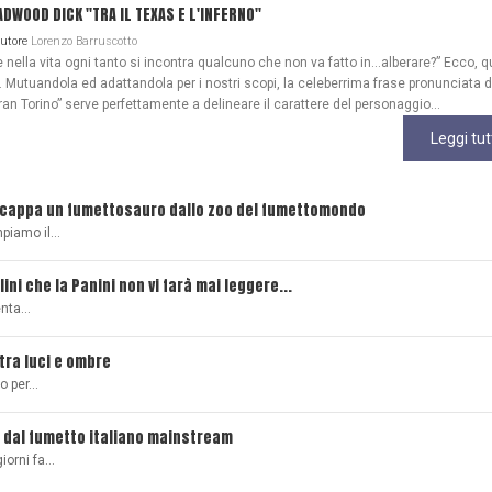
WOOD DICK "TRA IL TEXAS E L'INFERNO"
Autore
Lorenzo Barruscotto
ella vita ogni tanto si incontra qualcuno che non va fatto in…alberare?” Ecco, q
Mutuandola ed adattandola per i nostri scopi, la celeberrima frase pronunciata 
ran Torino” serve perfettamente a delineare il carattere del personaggio...
Leggi tut
scappa un fumettosauro dallo zoo del fumettomondo
mpiamo il…
lini che la Panini non vi farà mai leggere...
senta…
 tra luci e ombre
ro per…
 dal fumetto italiano mainstream
giorni fa…