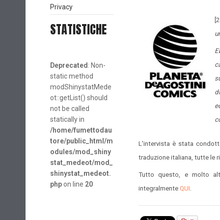
Privacy
[
STATISTICHE
u
E
c
Deprecated
: Non-
static method
s
modShinystatMede
d
ot::getList() should
ed
not be called
statically in
c
/home/fumettodau
tore/public_html/m
L'intervista è stata condott
odules/mod_shiny
traduzione italiana, tutte l
stat_medeot/mod_
shinystat_medeot.
Tutto questo, e molto alt
php
on line
20
integralmente
QUI
.