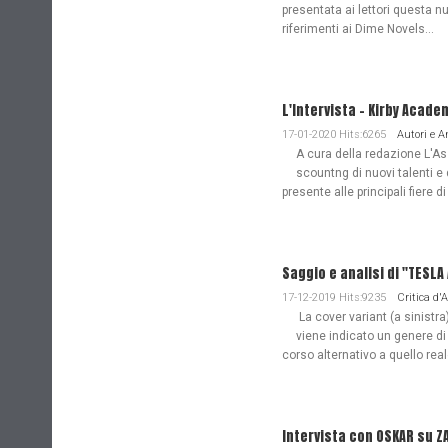
presentata ai lettori questa nu
riferimenti ai Dime Novels...
L'Intervista - Kirby Acade
17-01-2020 Hits:6265
Autori e 
A cura della redazione L'Ass
scountng di nuovi talenti e 
presente alle principali fiere di
Saggio e analisi di "TESL
17-12-2019 Hits:9235
Critica d'
La cover variant (a sinistra
viene indicato un genere di
corso alternativo a quello re
Intervista con OSKAR su Z