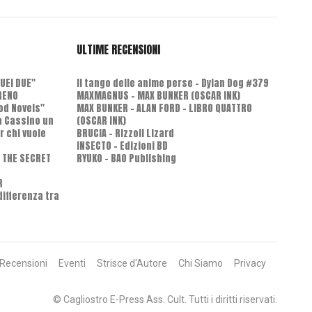
ULTIME RECENSIONI
QUEI DUE"
Il tango delle anime perse - Dylan Dog #379
RENO
MAXMAGNUS – MAX BUNKER (OSCAR INK)
od Novels"
MAX BUNKER – ALAN FORD – LIBRO QUATTRO
 a Cassino un
(OSCAR INK)
r chi vuole
BRUCIA - Rizzoli Lizard
INSECTO - Edizioni BD
D THE SECRET
RYUKO - BAO Publishing
R
differenza tra
Recensioni
Eventi
Strisce d'Autore
Chi Siamo
Privacy
© Cagliostro E-Press Ass. Cult. Tutti i diritti riservati.