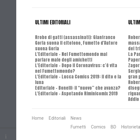
ULTIMI EDITORIALI
ULTIM
Rrobe di gatti (assassinati): Gianfranco
Robert
Goria suona il citofono, Fumetto d'Autore
massa
suona Goria
del t
L'Editoriale - Nel Fumettomondo mai
La Pa
parlare male degli amichetti
Paper
L'Editoriale - Dopo il Coronavirus: c’è vita
Zagor
nel Fumettomondo?
Sergi
L'Editoriale - Lucca Comics 2019: Il dito e la
gran 
luna
Rober
Editoriale - Bonelli: il “nuovo” che avanza?
diseg
L'Editoriale - Aspetando Riminicomix 2019
riguar
Addio 
Home
Editoriali
News
Fumetti
Comics
BD
Historiet