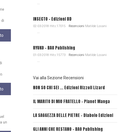
...
rie
INSECTO - Edizioni BD
 di
02-03-2018 Hits:17015
Recensioni
Matilde Losani
...
to
RYUKO - BAO Publishing
01-03-2018 Hits:15773
Recensioni
Matilde Losani
...
di
o.
Vai alla Sezione Recensioni
NON SO CHI SEI ... Edizioni Rizzoli Lizard
L'EROE E
to
IL MARITO DI MIO FRATELLO - Planet Manga
SerVamp
LA SAGGEZZA DELLE PIETRE - Diabolo Edizioni
REVERIE
uel
da un
GLI ANNI CHE RESTANO - BAO Publishing
FIRE PU