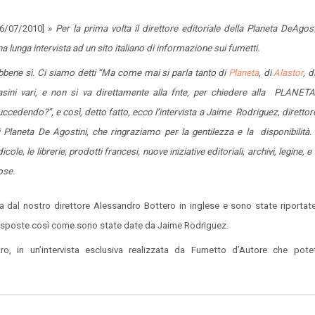
26/07/2010] »
Per la prima volta il direttore editoriale della Planeta DeAgosti
na lunga intervista ad un sito italiano di informazione sui fumetti.
bbene sì. Ci siamo detti “Ma come mai si parla tanto di
Planeta
, di
Alastor
, 
asini vari, e non si va direttamente alla fnte, per chiedere alla PLANETA
uccedendo?”, e così, detto fatto, ecco l’intervista a Jaime Rodriguez, direttore
i Planeta De Agostini, che ringraziamo per la gentilezza e la disponibilità. 
icole, le librerie, prodotti francesi, nuove iniziative editoriali, archivi, legine, e
ose.
a dal nostro direttore Alessandro Bottero in inglese e sono state riportate,
e risposte così come sono state date da Jaime Rodriguez.
ro, in un’intervista esclusiva realizzata da Fumetto d’Autore che pote