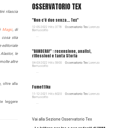
OSSERVATORIO TEX
ni rilascia
"Non c'è due senza... Tex"
12-05-2022 Hits:3778
Osservatorio Tex
Lorenzo
di
Magic
, di
Barruscotto
...
 cosa stia
 editoriale
"BANDERA!" : recensione, analisi,
Alastor, le
riflessioni e tanta Storia
 molte altre
04-03-2022 Hits:5900
Osservatorio Tex
Lorenzo
Barruscotto
...
 oltre alla
Fumettiku
11-12-2021 Hits:6020
Osservatorio Tex
Lorenzo
Barruscotto
te leggere
...
Vai alla Sezione Osservatorio Tex