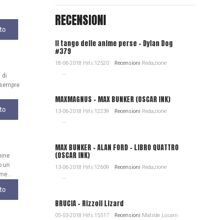
RECENSIONI
to
Il tango delle anime perse - Dylan Dog
#379
18-06-2018 Hits:12520
Recensioni
Redazione
...
 di
, sempre
MAXMAGNUS – MAX BUNKER (OSCAR INK)
to
13-06-2018 Hits:12239
Recensioni
Redazione
...
MAX BUNKER – ALAN FORD – LIBRO QUATTRO
(OSCAR INK)
mine
o un
13-06-2018 Hits:12609
Recensioni
Redazione
me...
...
to
BRUCIA - Rizzoli Lizard
05-03-2018 Hits:15517
Recensioni
Matilde Losani