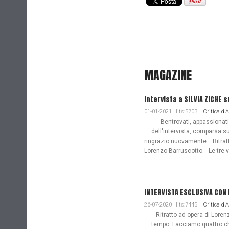
MAGAZINE
Intervista a SILVIA ZICHE s
01-01-2021 Hits:5703
Critica d'
Bentrovati, appassionati de
dell'intervista, comparsa s
ringrazio nuovamente. Ritratto
Lorenzo Barruscotto. Le tre vi
INTERVISTA ESCLUSIVA CON
26-07-2020 Hits:7445
Critica d'
Ritratto ad opera di Lorenz
tempo. Facciamo quattro ch