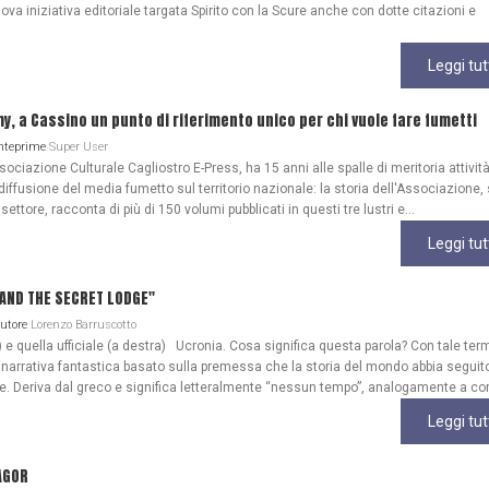
ova iniziativa editoriale targata Spirito con la Scure anche con dotte citazioni e
Leggi tut
my, a Cassino un punto di riferimento unico per chi vuole fare fumetti
Anteprime
Super User
ociazione Culturale Cagliostro E-Press, ha 15 anni alle spalle di meritoria attività
diffusione del media fumetto sul territorio nazionale: la storia dell'Associazione
 settore, racconta di più di 150 volumi pubblicati in questi tre lustri e...
Leggi tut
A AND THE SECRET LODGE"
Autore
Lorenzo Barruscotto
) e quella ufficiale (a destra) Ucronia. Cosa significa questa parola? Con tale ter
 narrativa fantastica basato sulla premessa che la storia del mondo abbia seguit
ale. Deriva dal greco e significa letteralmente “nessun tempo”, analogamente a co
Leggi tut
AGOR