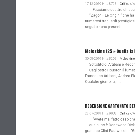
17-12-2019 Hits:8795
Critica d'
Facciamo quattro chiacchie
“Zagor – Le Origini” che ha
numerosi traguardi prestigiosi
seguito sono presenti...
Moleskine 125 » Quella fa
30-08-2019 Hits:8203
Moleskine
Sottotitolo: Artibani e Recch
Cagliostro Houston il fume
Francesco Artibani, Andrea Pl
Qualche giorno fa, il...
RECENSIONE CARTONATO DEAD
29-07-2019 Hits:9038
Critica d'
"Avete mai fatto caso che n
qualcuno è Deadwood Dick. 
granitico Clint Eastwood in “G