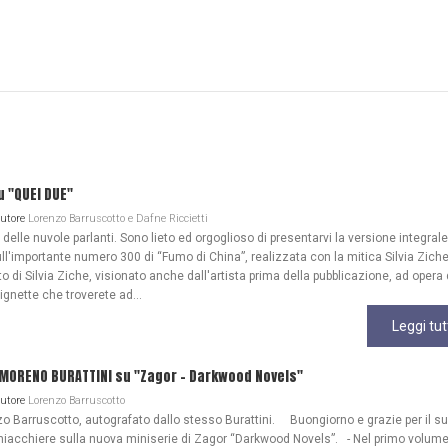
u "QUEI DUE"
Autore
Lorenzo Barruscotto e Dafne Riccietti
lle nuvole parlanti. Sono lieto ed orgoglioso di presentarvi la versione integrale
ull'importante numero 300 di “Fumo di China”, realizzata con la mitica Silvia Zich
 di Silvia Ziche, visionato anche dall'artista prima della pubblicazione, ad opera 
gnette che troverete ad...
Leggi tut
 MORENO BURATTINI su "Zagor - Darkwood Novels"
Autore
Lorenzo Barruscotto
o Barruscotto, autografato dallo stesso Burattini. Buongiorno e grazie per il s
iacchiere sulla nuova miniserie di Zagor “Darkwood Novels”. - Nel primo volume