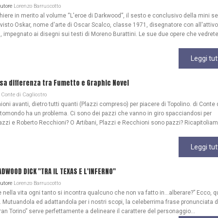
Autore
Lorenzo Barruscotto
re in merito al volume “L'eroe di Darkwood”, il sesto e conclusivo della mini se
 visto Oskar, nome d'arte di Oscar Scalco, classe 1971, disegnatore con all'attivo
, impegnato ai disegni sui testi di Moreno Burattini. Le sue due opere che vedrete
Leggi tut
lsa differenza tra Fumetto e Graphic Novel
Conte di Cagliostro
ioni avanti, dietro tutti quanti (Plazzi compreso) per piacere di Topolino. di Conte 
ttomondo ha un problema. Ci sono dei pazzi che vanno in giro spacciandosi per
azzi e Roberto Recchioni? O Artibani, Plazzi e Recchioni sono pazzi? Ricapitoliam
Leggi tut
WOOD DICK "TRA IL TEXAS E L'INFERNO"
Autore
Lorenzo Barruscotto
ella vita ogni tanto si incontra qualcuno che non va fatto in…alberare?” Ecco, q
Mutuandola ed adattandola per i nostri scopi, la celeberrima frase pronunciata 
ran Torino” serve perfettamente a delineare il carattere del personaggio...