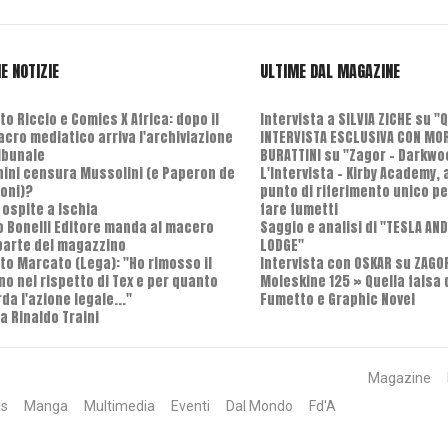
E NOTIZIE
ULTIME DAL MAGAZINE
o Riccio e Comics X Africa: dopo il
Intervista a SILVIA ZICHE su "
cro mediatico arriva l'archiviazione
INTERVISTA ESCLUSIVA CON MO
ribunale
BURATTINI su "Zagor - Darkwo
nini censura Mussolini (e Paperon de
L'Intervista - Kirby Academy,
oni)?
punto di riferimento unico pe
 ospite a Ischia
fare fumetti
o Bonelli Editore manda al macero
Saggio e analisi di "TESLA AN
parte del magazzino
LODGE"
to Marcato (Lega): "Ho rimosso il
Intervista con OSKAR su ZAGO
no nel rispetto di Tex e per quanto
Moleskine 125 » Quella falsa 
da l'azione legale..."
Fumetto e Graphic Novel
a Rinaldo Traini
Magazine
as
Manga
Multimedia
Eventi
Dal Mondo
Fd'A