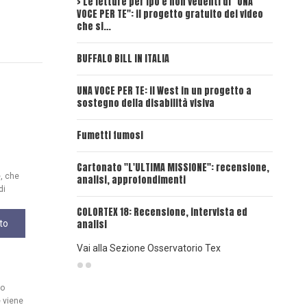
> Le letture per ipo e non vedenti di "UNA
Intervi
VOCE PER TE": il progetto gratuito dei video
Deadwoo
che si…
UNA VOC
BUFFALO BILL IN ITALIA
UNA VOCE
UNA VOCE PER TE: il West in un progetto a
sostegno della disabilità visiva
UNA VOC
INSANGU
Fumetti fumosi
UNA VOC
Cartonato "L'ULTIMA MISSIONE": recensione,
PASSAT
e, che
analisi, approfondimenti
di
UNA VOCE
COLORTEX 18: Recensione, intervista ed
analisi
to
Vai alla Sezione Osservatorio Tex
uo
 viene