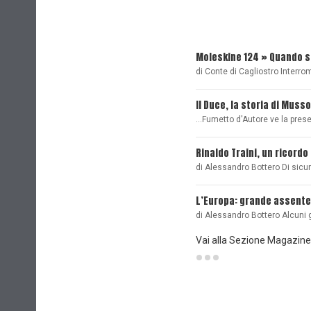
Moleskine 124 » Quando 
di Conte di Cagliostro Interro
Il Duce, la storia di Musso
...Fumetto d'Autore ve la pre
Rinaldo Traini, un ricordo
di Alessandro Bottero Di sicu
L’Europa: grande assente
di Alessandro Bottero Alcuni 
Vai alla Sezione Magazine