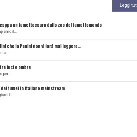
Leggi tut
scappa un fumettosauro dallo zoo del fumettomondo
mpiamo il…
lini che la Panini non vi farà mai leggere...
senta…
 tra luci e ombre
ro per…
 dal fumetto italiano mainstream
giorni fa…