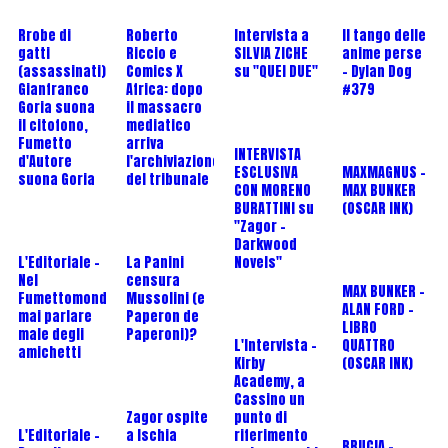
Rrobe di
Roberto
Intervista a
Il tango delle
gatti
Riccio e
SILVIA ZICHE
anime perse
(assassinati):
Comics X
su "QUEI DUE"
- Dylan Dog
Gianfranco
Africa: dopo
#379
Goria suona
il massacro
il citofono,
mediatico
Fumetto
arriva
INTERVISTA
d'Autore
l'archiviazione
ESCLUSIVA
MAXMAGNUS –
suona Goria
del tribunale
CON MORENO
MAX BUNKER
BURATTINI su
(OSCAR INK)
"Zagor -
Darkwood
L'Editoriale -
La Panini
Novels"
Nel
censura
MAX BUNKER –
Fumettomondo
Mussolini (e
ALAN FORD –
mai parlare
Paperon de
LIBRO
male degli
Paperoni)?
L'Intervista -
QUATTRO
amichetti
Kirby
(OSCAR INK)
Academy, a
Cassino un
Zagor ospite
punto di
L'Editoriale -
a Ischia
riferimento
BRUCIA -