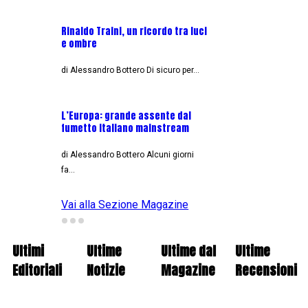
L'Intervista - Paul Izzo
sceneggiatore per tutt
Rinaldo Traini, un ricordo tra luci
e ombre
Oggi, qui in esclusiva su…
di Alessandro Bottero Di sicuro per…
BERSERK: LUCI E OMBRE
L’Europa: grande assente dal
Di Giorgio Borroni Un paio
fumetto italiano mainstream
di Alessandro Bottero Alcuni giorni
fa…
Vai alla Sezione Magazine
Ultimi
Ultime
Ultime dal
Ultime
Editoriali
Notizie
Magazine
Recensioni