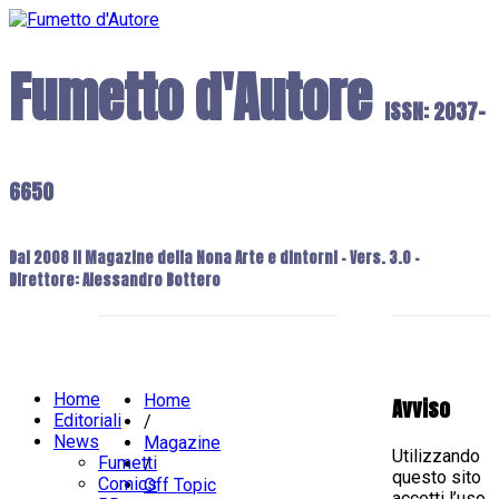
Fumetto d'Autore
ISSN: 2037-
6650
Dal 2008 il Magazine della Nona Arte e dintorni - Vers. 3.0 -
Direttore: Alessandro Bottero
Home
Home
Avviso
Editoriali
/
News
Magazine
Utilizzando
Fumetti
/
questo sito
Comics
Off Topic
accetti l’uso