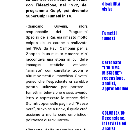
disabilità
con l'ideazione, nel 1972, del
visiva
programma Gulp!, poi divenuto
U
SuperGulp! Fumetti in TV.
T
"
«Giancarlo Governi, allora
I
responsabile dei Programmi
Fumetti
Speciali della Rai, era rimasto molto
fumosi
colpito da un carosello realizzato
nel 1968 da Paul Campani per la
U
Zoppas: in un minuto e mezzo vi si
T
raccontava una storia in cui delle
Cartonato
"
immagini statiche venivano
"L'ULTIMA
S
"animate" con carrellate, zoom e
MISSIONE":
P
altri movimenti di macchina. Governi
recensione,
pensò che l'espediente si sarebbe
analisi,
potuto utilizzare per portare i
approfondimen
fumetti in televisione e così, avendo
U
letto e apprezzato le strisce delle
T
Sturmtruppen sulle pagine di "Paese
P
Sera", si rivolse a Bonvi, il quale creò
COLORTEX 18:
S
assieme a me la serie umoristico-
Recensione,
poliziesca di Nick Carter».
intervista ed
analisi