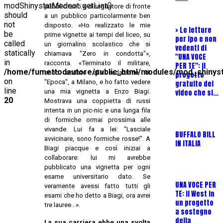
modShinystatMedeot::getList()
pubblicitario e disegnatore di fronte
should
a un pubblico particolarmente ben
not
disposto. «Ho realizzato le mie
> Le letture
I
be
prime vignette ai tempi del liceo, su
per ipo e non
S
called
un giornalino scolastico che si
vedenti di
A
statically
chiamava "Zero in condotta"»,
"UNA VOCE
in
racconta. «Terminato il militare,
PER TE": il
D
/home/fumettodautore/public_html/modules/mod_shinys
sono andato alla redazione di
progetto
s
on
"Epoca", a Milano, e ho fatto vedere
gratuito dei
line
una mia vignetta a Enzo Biagi.
video che si…
20
Mostrava una coppietta di russi
intenta in un pic-nic e una lunga fila
U
di formiche ormai prossima alle
T
vivande. Lui fa a lei: "Lasciale
BUFFALO BILL
"
avvicinare, sono formiche rosse!". A
IN ITALIA
B
Biagi piacque e così iniziai a
collaborare: lui mi avrebbe
pubblicato una vignetta per ogni
esame universitario dato. Se
UNA VOCE PER
U
veramente avessi fatto tutti gli
TE: il West in
T
esami che ho detto a Biagi, ora avrei
un progetto
"
tre lauree...».
a sostegno
della
La sua carriera ebbe una svolta