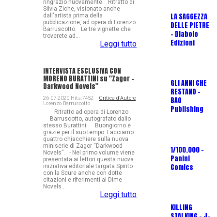
ringrazio nuovamente. Ritratto di
Silvia Ziche, visionato anche
LA SAGGEZZA
R
dall'artista prima della
pubblicazione, ad opera di Lorenzo
DELLE PIETRE
P
Barruscotto. Le tre vignette che
- Diabolo
troverete ad...
Edizioni
Leggi tutto
F
INTERVISTA ESCLUSIVA CON
(
MORENO BURATTINI su "Zagor -
GLI ANNI CHE
C
Darkwood Novels"
RESTANO -
26-07-2020 Hits:7452
Critica d'Autore
BAO
Lorenzo Barruscotto
Publishing
Ritratto ad opera di Lorenzo
Barruscotto, autografato dallo
M
stesso Burattini. Buongiorno e
F
grazie per il suo tempo. Facciamo
quattro chiacchiere sulla nuova
P
miniserie di Zagor “Darkwood
1/100.000 -
Novels”. - Nel primo volume viene
Panini
presentata ai lettori questa nuova
Comics
iniziativa editoriale targata Spirito
con la Scure anche con dotte
citazioni e riferimenti ai Dime
P
Novels...
I
Leggi tutto
A
KILLING
T
STALKING - J-
(