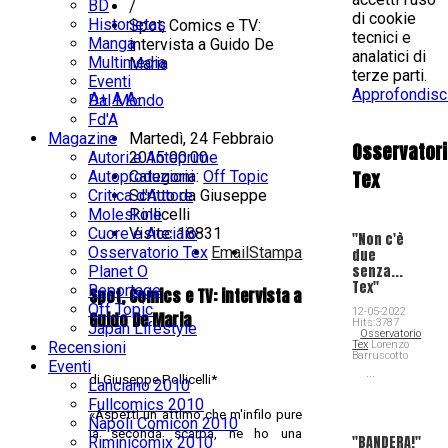
BD
/
di cookie
Historietas
Spot, Comics e TV:
tecnici e
Manga
intervista a Guido De
analatici di
Multimedia
Maria
terze parti.
Eventi
Approfondisc
A+
A
A-
Dal Mondo
Fd'A
Magazine
Martedì, 24 Febbraio
Osservator
Autori e Anteprime
2015 00:00
Tex
Autoproduzioni
Categoria:
Off Topic
Critica d'Autore
Scritto da
Giuseppe
Moleskine
Pollicelli
Cuore e Acciaio
Visite: 18831
"Non c'è
Osservatorio Tex
Email
Stampa
due
senza...
Planet O
Tex"
Reportage
Spot, Comics e TV: intervista a
Off Topic
12-05-2022
Guido De Maria
Hits:3787
Japan Lifestyle
Osservatorio
Tex
Lorenzo
Recensioni
Barruscotto
Eventi
...
di Giuseppe Pollicelli*
Lanciano 2010
Fullcomics 2010
«Aspetti un attimo che m'infilo pure
Napoli Comicon 2010
la seconda scarpa, ne ho una
"BANDERA!"
Riminicomix 2010