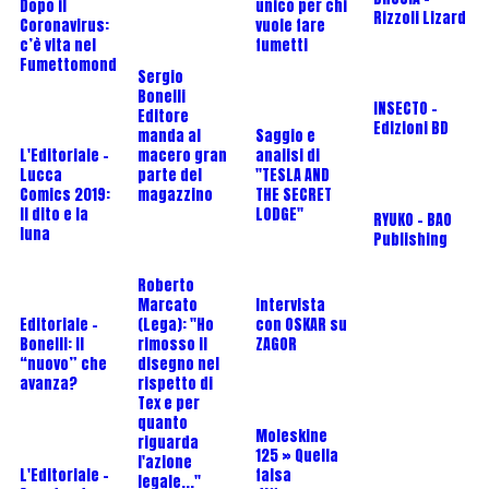
Dopo il
unico per chi
Rizzoli Lizard
Coronavirus:
vuole fare
c’è vita nel
fumetti
Fumettomondo?
Sergio
Bonelli
INSECTO -
Editore
Edizioni BD
manda al
Saggio e
L'Editoriale -
macero gran
analisi di
Lucca
parte del
"TESLA AND
Comics 2019:
magazzino
THE SECRET
Il dito e la
LODGE"
RYUKO - BAO
luna
Publishing
Roberto
Marcato
Intervista
Editoriale -
(Lega): "Ho
con OSKAR su
Bonelli: il
rimosso il
ZAGOR
“nuovo” che
disegno nel
avanza?
rispetto di
Tex e per
quanto
Moleskine
riguarda
125 » Quella
l'azione
L'Editoriale -
falsa
legale..."