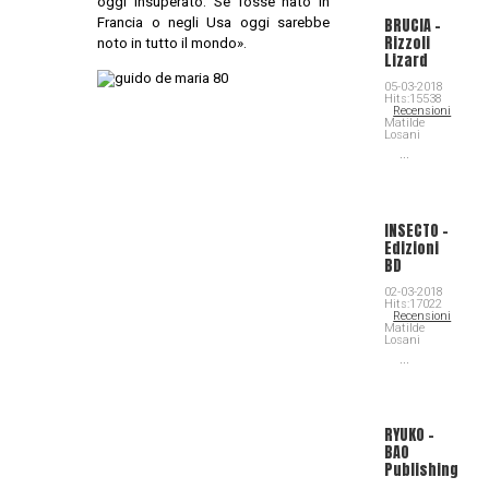
oggi insuperato. Se fosse nato in
Francia o negli Usa oggi sarebbe
BRUCIA -
Rizzoli
noto in tutto il mondo».
Lizard
05-03-2018
Hits:15538
Recensioni
Matilde
Losani
...
INSECTO -
Edizioni
BD
02-03-2018
Hits:17022
Recensioni
Matilde
Losani
...
RYUKO -
BAO
Publishing