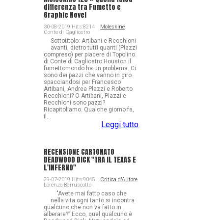
differenza tra Fumetto e
Graphic Novel
30-08-2019 Hits:8214
Moleskine
Conte di Cagliostro
Sottotitolo: Artibani e Recchioni
avanti, dietro tutti quanti (Plazzi
compreso) per piacere di Topolino.
di Conte di Cagliostro Houston il
fumettomondo ha un problema. Ci
sono dei pazzi che vanno in giro
spacciandosi per Francesco
Artibani, Andrea Plazzi e Roberto
Recchioni? O Artibani, Plazzi e
Recchioni sono pazzi?
Ricapitoliamo. Qualche giorno fa,
il...
Leggi tutto
RECENSIONE CARTONATO
DEADWOOD DICK "TRA IL TEXAS E
L'INFERNO"
29-07-2019 Hits:9045
Critica d'Autore
Lorenzo Barruscotto
"Avete mai fatto caso che
nella vita ogni tanto si incontra
qualcuno che non va fatto in…
alberare?” Ecco, quel qualcuno è