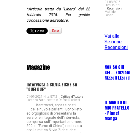
01-03-2018
Hits:15782
Recensioni
*Articolo tratto da "Libero" del 22
Matilde
febbraio 2015. Per gentile
Losani
concessione dell'autore.
...
Vai alla
Sezione
Recensioni
Magazine
NON SO CHI
L
SEI ... Edizioni
M
Rizzoli Lizard
L
M
Intervista a SILVIA ZICHE su
"QUEI DUE"
01-01-2021 Hits:5712
Critica d'Autore
Lorenzo Barruscotto e Dafne Riccietti
IL MARITO DI
Bentrovati, appassionati
MIO FRATELLO
S
delle nuvole parlanti. Sono lieto
- Planet
E
ed orgoglioso di presentarvi la
versione integrale dell'intervista,
Manga
P
comparsa sull'importante numero
300 di “Fumo di China”, realizzata
con la mitica Silvia Ziche, che