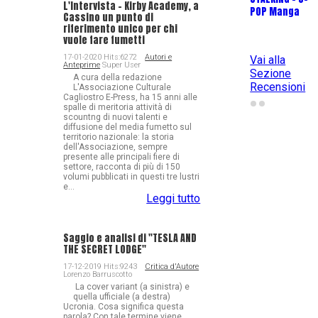
L'Intervista - Kirby Academy, a
POP Manga
M
Cassino un punto di
riferimento unico per chi
vuole fare fumetti
17-01-2020 Hits:6272
Autori e
Vai alla
Anteprime
Super User
Sezione
A cura della redazione
Recensioni
L'Associazione Culturale
Cagliostro E-Press, ha 15 anni alle
spalle di meritoria attività di
scountng di nuovi talenti e
diffusione del media fumetto sul
territorio nazionale: la storia
dell'Associazione, sempre
presente alle principali fiere di
settore, racconta di più di 150
volumi pubblicati in questi tre lustri
e...
Leggi tutto
Saggio e analisi di "TESLA AND
THE SECRET LODGE"
17-12-2019 Hits:9243
Critica d'Autore
Lorenzo Barruscotto
La cover variant (a sinistra) e
quella ufficiale (a destra)
Ucronia. Cosa significa questa
parola? Con tale termine viene