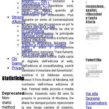
soltanto. Poi iniziamo a
:
Fullcomics 2011
chiacchierare...». Esordisce così,
recensione,
Riminicomix 2011
analisi,
Guido De Maria, quando gli
Etna Comics 2011
riflessioni
telefoniamo per intervistarlo. Può
Strisce
e tanta
apparire un avvio di conversazione
d'Autore
Storia
eccentrico, ma chi conosce un po' la
Borley Rectory Club
04-03-2022
personalità di De Maria sa che in
In Fumetteria
Hits:5912
realtà è normalissimo: la principale
Osservatorio
Mundial Goal 2010
Tex
Lorenzo
caratteristica del nostro è infatti una
Barruscotto
Satira d'Autore
lucida e simpatica bizzarria. De
...
Tributo a Francisco Solano
Maria è stato il protagonista
Lopez
dell'incontro intitolato "Fare fumetti,
We'll never give up
l'evoluzione delle matite. Dalla carta
Chi
Fumettiku
al digitale, dall'edicola al web,
Siamo
dall'editore al crowdfunding, com'è
11-12-2021
Privacy
Hits:6029
cambiato il mestiere del fumettista",
Osservatorio
Tex
Lorenzo
svoltosi il 22 febbraio scorso,
Barruscotto
Statistiche
presso il Foro Boario di Modena, nel
...
contesto dell'ottava edizione di
Buk. Festival della piccola e media
Deprecated
:
Vai alla
editoria. Essendo nato 82 anni fa
Non-
Sezione
proprio in provincia di Modena, De
static
Osservatorio
Maria ha dunque potuto ripercorrere
method
Tex
la sua lunga carriera di creativo,