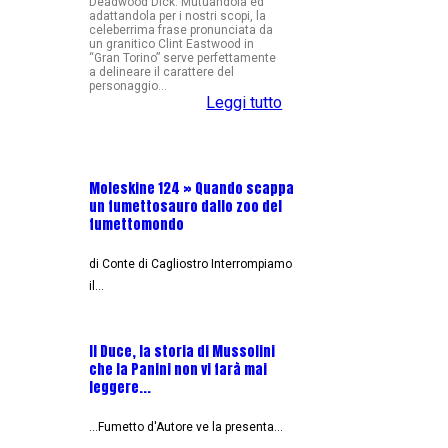
Deadwood Dick. Mutuandola ed
adattandola per i nostri scopi, la
celeberrima frase pronunciata da
un granitico Clint Eastwood in
“Gran Torino” serve perfettamente
a delineare il carattere del
personaggio...
Leggi tutto
Moleskine 124 » Quando scappa
Casa Cagliostro a Lucc
un fumettosauro dallo zoo del
Chi, Cosa, Dove, Quand
fumettomondo
Di Alessandro Bottero An
di Conte di Cagliostro Interrompiamo
il…
L'Intervista - Alessia 
Casa Ailus, destinazi
2018
Il Duce, la storia di Mussolini
che la Panini non vi farà mai
leggere...
Lucca 2018 si avvicina, 
...Fumetto d'Autore ve la presenta…