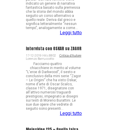
indicato un genere di narrativa
fantastica basato sulla premessa
che la storia del mondo abbia
seguito un corso alternativo a
quello reale. Deriva dal greco e
significa letteralmente “nessun
tempo”, analogamente a come...
Leggi tutto
Intervista con OSKAR su ZAGOR
17-12-2019 Hits:8802
Critica d'Autore
Lorenzo Barruscotto
Facciamo quattro
chiacchiere in merito al volume
“L'eroe di Darkwood”, il sesto e
conclusivo della mini serie “Zagor
– Le Origini” che ha visto Oskar,
nome d'arte di Oscar Scalco,
classe 1971, disegnatore con
all'attivo numerosi traguardi
prestigiosi, impegnato ai disegni
sui testi di Moreno Burattini. Le
sue due opere che vedrete di
seguito sono presenti...
Leggi tutto
Moleskine 125 » Quella falsa