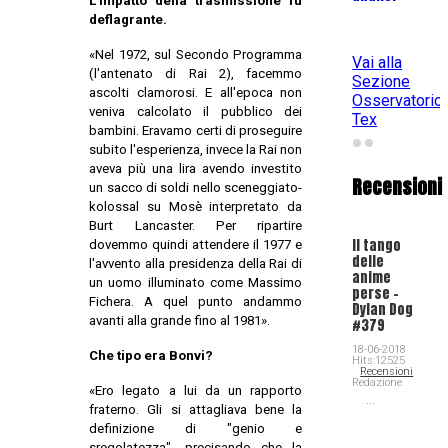
L'impatto della trasmissione fu
deflagrante.
«Nel 1972, sul Secondo Programma
Vai alla
(l'antenato di Rai 2), facemmo
Sezione
ascolti clamorosi. E all'epoca non
Osservatorio
veniva calcolato il pubblico dei
Tex
bambini. Eravamo certi di proseguire
subito l'esperienza, invece la Rai non
aveva più una lira avendo investito
Recensioni
un sacco di soldi nello sceneggiato-
kolossal su Mosè interpretato da
Burt Lancaster. Per ripartire
Il tango
dovemmo quindi attendere il 1977 e
delle
l'avvento alla presidenza della Rai di
anime
un uomo illuminato come Massimo
perse -
Fichera. A quel punto andammo
Dylan Dog
avanti alla grande fino al 1981».
#379
18-06-2018
Che tipo era Bonvi?
Hits:12525
Recensioni
Redazione
«Ero legato a lui da un rapporto
...
fraterno. Gli si attagliava bene la
definizione di "genio e
sregolatezza", precisando che la