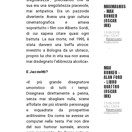
sua era una sregolatezza piacevole,
MAXMAGNUS
– MAX
mai antipatica. Era un pazzoide
BUNKER
divertente. Aveva una gran cultura
(OSCAR
cinematografica e amava
INK)
soprattutto i film con Alberto Sordi,
13-06-2018
di cui sapeva citare quasi ogni
Hits:12247
battuta. La sua morte, nel 1995, è
Recensioni
Redazione
stata davvero una beffa atroce:
...
investito a Bologna da un ubriaco,
proprio lui che in vita sua non aveva
mai disdegnato l'ebbrezza alcolica».
MAX
E Jacovitti?
BUNKER –
ALAN FORD
– LIBRO
«Il più grande disegnatore
QUATTRO
umoristico di tutti i tempi.
(OSCAR
Disegnava direttamente a penna,
INK)
senza mai sbagliare nulla, scene
13-06-2018
affollate dei più strambi personaggi
Hits:12616
e inquadrate da prospettive
Recensioni
Redazione
arditissime. Era come se avesse un
...
computer nella testa. Per non dire
del suo humour surreale, ancora