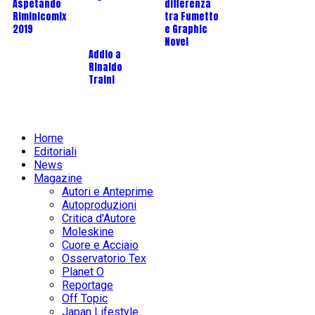
Aspetando
differenza
Riminicomix
tra Fumetto
2019
e Graphic
Novel
Addio a
Rinaldo
Traini
Home
Editoriali
News
Magazine
Autori e Anteprime
Autoproduzioni
Critica d'Autore
Moleskine
Cuore e Acciaio
Osservatorio Tex
Planet O
Reportage
Off Topic
Japan Lifestyle