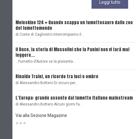
Leggi tutto
Moleskine 124 » Quando scappa un fumettosauro dallo zoo
C
del fumettomondo
P
di Conte di Cagliostro Interrompiamo il…
D
Il Duce, la storia di Mussolini che la Panini non vi farà mai
L
leggere...
L
...Fumetto d'Autore ve la presenta…
L
Rinaldo Traini, un ricordo tra luci e ombre
L
di Alessandro Bottero Di sicuro per…
O
L’Europa: grande assente dal fumetto italiano mainstream
B
di Alessandro Bottero Alcuni giorni fa…
D
Vai alla Sezione Magazine