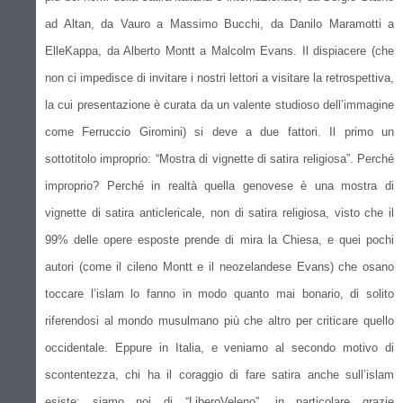
ad Altan, da Vauro a Massimo Bucchi, da Danilo Maramotti a
ElleKappa, da Alberto Montt a Malcolm Evans. Il dispiacere (che
non ci impedisce di invitare i nostri lettori a visitare la retrospettiva,
la cui presentazione è curata da un valente studioso dell’immagine
come Ferruccio Giromini) si deve a due fattori. Il primo un
sottotitolo improprio: “Mostra di vignette di satira religiosa”. Perché
improprio? Perché in realtà quella genovese è una mostra di
vignette di satira anticlericale, non di satira religiosa, visto che il
99% delle opere esposte prende di mira la Chiesa, e quei pochi
autori (come il cileno Montt e il neozelandese Evans) che osano
toccare l’islam lo fanno in modo quanto mai bonario, di solito
riferendosi al mondo musulmano più che altro per criticare quello
occidentale. Eppure in Italia, e veniamo al secondo motivo di
scontentezza, chi ha il coraggio di fare satira anche sull’islam
esiste: siamo noi di “LiberoVeleno”, in particolare grazie