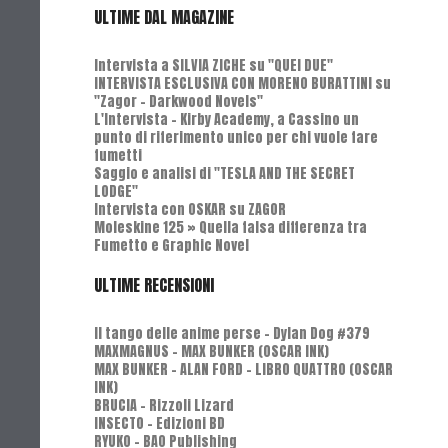
ULTIME DAL MAGAZINE
Intervista a SILVIA ZICHE su "QUEI DUE"
INTERVISTA ESCLUSIVA CON MORENO BURATTINI su
"Zagor - Darkwood Novels"
L'Intervista - Kirby Academy, a Cassino un
punto di riferimento unico per chi vuole fare
fumetti
Saggio e analisi di "TESLA AND THE SECRET
LODGE"
Intervista con OSKAR su ZAGOR
Moleskine 125 » Quella falsa differenza tra
Fumetto e Graphic Novel
ULTIME RECENSIONI
Il tango delle anime perse - Dylan Dog #379
MAXMAGNUS – MAX BUNKER (OSCAR INK)
MAX BUNKER – ALAN FORD – LIBRO QUATTRO (OSCAR
INK)
BRUCIA - Rizzoli Lizard
INSECTO - Edizioni BD
RYUKO - BAO Publishing