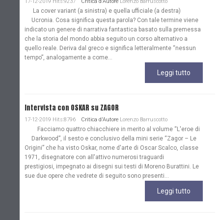
17-12-2019 Hits:9237
Critica d'Autore
Lorenzo Barruscotto
La cover variant (a sinistra) e quella ufficiale (a destra)
Ucronia. Cosa significa questa parola? Con tale termine viene
indicato un genere di narrativa fantastica basato sulla premessa
che la storia del mondo abbia seguito un corso alternativo a
quello reale. Deriva dal greco e significa letteralmente “nessun
tempo”, analogamente a come...
Leggi tutto
Intervista con OSKAR su ZAGOR
17-12-2019 Hits:8796
Critica d'Autore
Lorenzo Barruscotto
Facciamo quattro chiacchiere in merito al volume “L'eroe di
Darkwood”, il sesto e conclusivo della mini serie “Zagor – Le
Origini” che ha visto Oskar, nome d'arte di Oscar Scalco, classe
1971, disegnatore con all'attivo numerosi traguardi
prestigiosi, impegnato ai disegni sui testi di Moreno Burattini. Le
sue due opere che vedrete di seguito sono presenti...
Leggi tutto