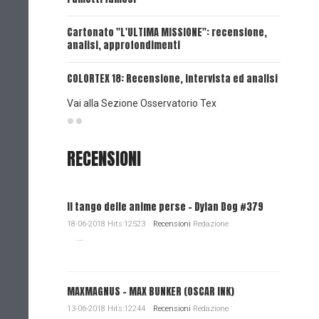
UNA VOCE
Cartonato "L'ULTIMA MISSIONE": recensione,
analisi, approfondimenti
UNA VOCE
COLORTEX 18: Recensione, intervista ed analisi
Vai alla Sezione Osservatorio Tex
RECENSIONI
Il tango delle anime perse - Dylan Dog #379
18-06-2018 Hits:12523
Recensioni
Redazione
...
MAXMAGNUS – MAX BUNKER (OSCAR INK)
13-06-2018 Hits:12244
Recensioni
Redazione