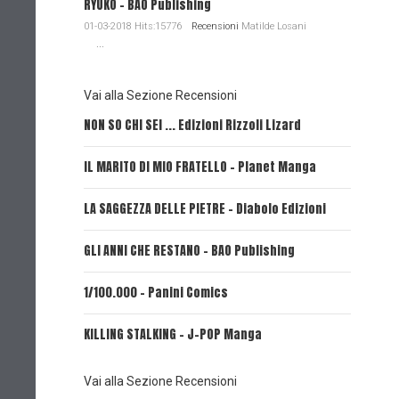
RYUKO - BAO Publishing
01-03-2018 Hits:15776
Recensioni
Matilde Losani
...
Vai alla Sezione Recensioni
NON SO CHI SEI ... Edizioni Rizzoli Lizard
L'EROE E
IL MARITO DI MIO FRATELLO - Planet Manga
SerVamp
LA SAGGEZZA DELLE PIETRE - Diabolo Edizioni
REVERIE 
GLI ANNI CHE RESTANO - BAO Publishing
FIRE PUN
1/100.000 - Panini Comics
MY CAPR
KILLING STALKING - J-POP Manga
PSYCO-P
(Planet
Vai alla Sezione Recensioni