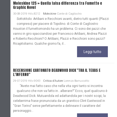
Moleskine 125 » Quella falsa differenza tra Fumetto e
Graphic Novel
30-08-2019 Hits:8212
Moleskine
Conte di Cagliostro
Sottotitolo: Artibani e Recchioni avanti, dietro tutti quanti (Plazzi
compreso) per piacere di Topolino. di Conte di Cagliostro
Houston il fumettomondo ha un problema. Ci sono dei pazzi che
vanno in giro spacciandosi per Francesco Artibani, Andrea Plazzi
e Roberto Recchioni? O Artibani, Plazzi e Recchioni sono pazzi?
Ricapitoliamo. Qualche giorno fa, il...
Leggi tutto
RECENSIONE CARTONATO DEADWOOD DICK "TRA IL TEXAS E
L'INFERNO"
29-07-2019 Hits:9043
Critica d'Autore
Lorenzo Barruscotto
"Avete mai fatto caso che nella vita ogni tanto si incontra
qualcuno che non va fatto in…alberare?” Ecco, quel qualcuno è
Deadwood Dick. Mutuandola ed adattandola per i nostri scopi, la
celeberrima frase pronunciata da un granitico Clint Eastwood in
“Gran Torino” serve perfettamente a delineare il carattere del
personaggio...