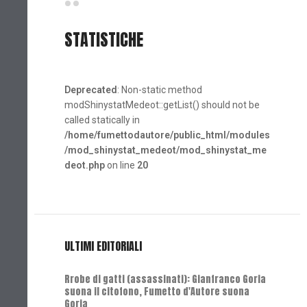
STATISTICHE
Deprecated
: Non-static method
modShinystatMedeot::getList() should not be
called statically in
/home/fumettodautore/public_html/modules
/mod_shinystat_medeot/mod_shinystat_me
deot.php
on line
20
ULTIMI EDITORIALI
Rrobe di gatti (assassinati): Gianfranco Goria
suona il citofono, Fumetto d'Autore suona
Goria