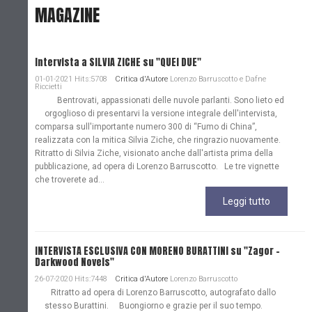
MAGAZINE
Intervista a SILVIA ZICHE su "QUEI DUE"
01-01-2021 Hits:5708
Critica d'Autore
Lorenzo Barruscotto e Dafne
Riccietti
Bentrovati, appassionati delle nuvole parlanti. Sono lieto ed
orgoglioso di presentarvi la versione integrale dell'intervista,
comparsa sull'importante numero 300 di “Fumo di China”,
realizzata con la mitica Silvia Ziche, che ringrazio nuovamente.
Ritratto di Silvia Ziche, visionato anche dall'artista prima della
pubblicazione, ad opera di Lorenzo Barruscotto. Le tre vignette
che troverete ad...
Leggi tutto
INTERVISTA ESCLUSIVA CON MORENO BURATTINI su "Zagor -
Darkwood Novels"
26-07-2020 Hits:7448
Critica d'Autore
Lorenzo Barruscotto
Ritratto ad opera di Lorenzo Barruscotto, autografato dallo
stesso Burattini. Buongiorno e grazie per il suo tempo.