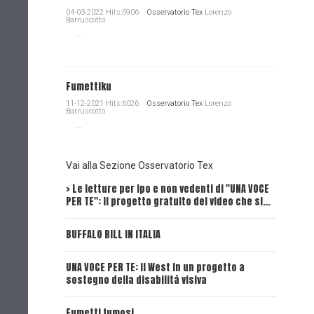
04-03-2022 Hits:5906
Osservatorio Tex
Lorenzo
Barruscotto
...
Fumettiku
11-12-2021 Hits:6026
Osservatorio Tex
Lorenzo
Barruscotto
...
Vai alla Sezione Osservatorio Tex
> Le letture per ipo e non vedenti di "UNA VOCE
Intervi
PER TE": il progetto gratuito dei video che si…
Dick, Tex
BUFFALO BILL IN ITALIA
UNA VOCE
UNA VOCE PER TE: il West in un progetto a
UNA VOCE
sostegno della disabilità visiva
UNA VOCE
Fumetti fumosi