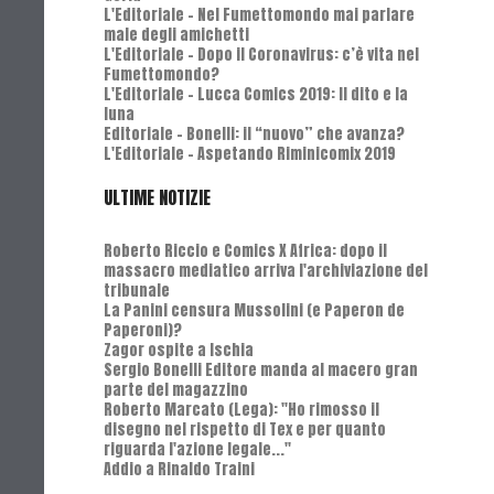
L'Editoriale - Nel Fumettomondo mai parlare
male degli amichetti
L'Editoriale - Dopo il Coronavirus: c’è vita nel
Fumettomondo?
L'Editoriale - Lucca Comics 2019: Il dito e la
luna
Editoriale - Bonelli: il “nuovo” che avanza?
L'Editoriale - Aspetando Riminicomix 2019
ULTIME NOTIZIE
Roberto Riccio e Comics X Africa: dopo il
massacro mediatico arriva l'archiviazione del
tribunale
La Panini censura Mussolini (e Paperon de
Paperoni)?
Zagor ospite a Ischia
Sergio Bonelli Editore manda al macero gran
parte del magazzino
Roberto Marcato (Lega): "Ho rimosso il
disegno nel rispetto di Tex e per quanto
riguarda l'azione legale..."
Addio a Rinaldo Traini