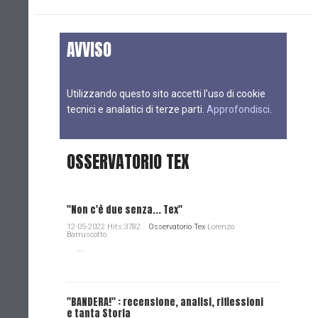
AVVISO
Utilizzando questo sito accetti l’uso di cookie
tecnici e analatici di terze parti.
Approfondisci
.
OSSERVATORIO TEX
"Non c'è due senza... Tex"
12-05-2022 Hits:3782
Osservatorio Tex
Lorenzo
Barruscotto
...
"BANDERA!" : recensione, analisi, riflessioni
e tanta Storia