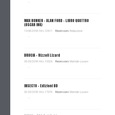
...
MAX BUNKER – ALAN FORD – LIBRO QUATTRO
(OSCAR INK)
13-06-2018 Hits:12611
Recensioni
Redazione
...
BRUCIA - Rizzoli Lizard
05-03-2018 Hits:15526
Recensioni
Matilde Losani
...
INSECTO - Edizioni BD
02-03-2018 Hits:17019
Recensioni
Matilde Losani
...