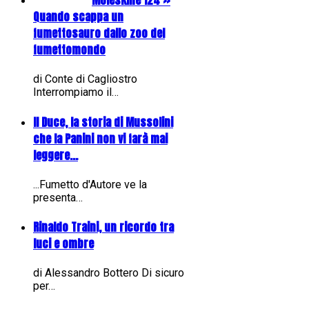
Moleskine 124 »
Quando scappa un
fumettosauro dallo zoo del
fumettomondo
di Conte di Cagliostro
Interrompiamo il…
Il Duce, la storia di Mussolini
che la Panini non vi farà mai
leggere...
...Fumetto d'Autore ve la
presenta…
Rinaldo Traini, un ricordo tra
luci e ombre
di Alessandro Bottero Di sicuro
per…