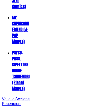
Star
Comics)
MY
CAPRICORN
FRIEND (J-
POP
Manga)
PSYCO-
PASS.
ISPETTORE
AKANE
TSUNEMORI
(Planet
Manga)
Vai alla Sezione
Recensioni