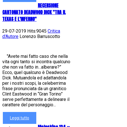
RECENSIONE
CARTONATO DEADWOOD DICK "TRA IL
TEXAS E L'INFERNO"
29-07-2019 Hits:9045
Critica
d'Autore
Lorenzo Barruscotto
"Avete mai fatto caso che nella
vita ogni tanto si incontra qualcuno
che non va fatto in…alberare?”
Ecco, quel qualcuno è Deadwood
Dick. Mutuandola ed adattandola
per i nostri scopi, la celeberrima
frase pronunciata da un granitico
Clint Eastwood in “Gran Torino”
serve perfettamente a delineare il
carattere del personaggio...
Leggi tutto