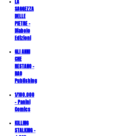
LA
SAGGEZZA
DELLE
PIETRE -
Diabolo
Edizioni
GLI ANNI
CHE
RESTANO -
BAO
Publishing
1/100.000
- Panini
Comics
KILLING
STALKING -