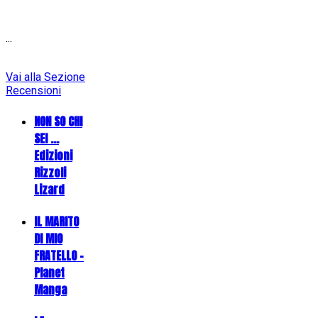
...
Vai alla Sezione
Recensioni
NON SO CHI
SEI ...
Edizioni
Rizzoli
Lizard
IL MARITO
DI MIO
FRATELLO -
Planet
Manga