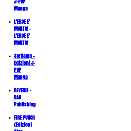
J-POP
Manga
L'EROE E'
MORTO! -
L'EROE E'
MORTO!
SerVamp -
Edizioni J-
POP
Manga
REVERIE -
BAO
Publishing
FIRE PUNCH
(Edizioni