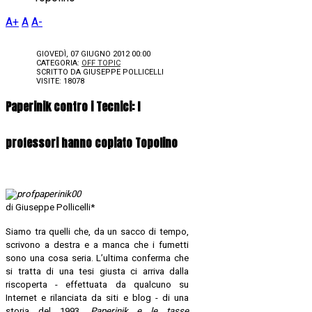
A+
A
A-
GIOVEDÌ, 07 GIUGNO 2012 00:00
CATEGORIA:
OFF TOPIC
SCRITTO DA
GIUSEPPE POLLICELLI
VISITE: 18078
Paperinik contro i Tecnici: I
professori hanno copiato Topolino
di Giuseppe Pollicelli*
Siamo tra quelli che, da un sacco di tempo,
scrivono a destra e a manca che i fumetti
sono una cosa seria. L’ultima conferma che
si tratta di una tesi giusta ci arriva dalla
riscoperta - effettuata da qualcuno su
Internet e rilanciata da siti e blog - di una
storia del 1993,
Paperinik e le tasse