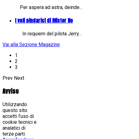
Per aspera ad astra, deinde…
I voli pindarici di Mister No
In requiem del pilota Jerry…
Vai alla Sezione Magazine
1
2
3
Prev
Next
Avviso
Utilizzando
questo sito
accetti l’uso di
cookie tecnici e
analatici di
terze parti.