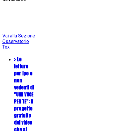
...
Vai alla Sezione
Osservatorio
Tex
> Le
letture
per ipo e
non
vedenti di
"UNA VOCE
PER TE": il
progetto
gratuito
dei video
che si…