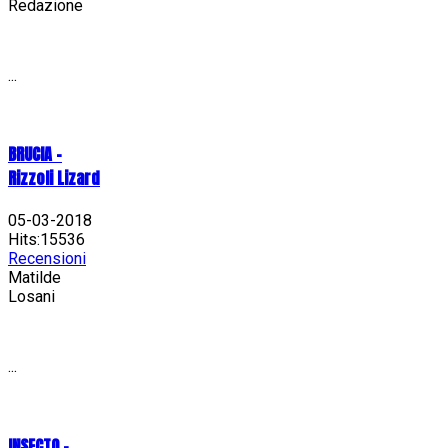
Redazione
...
BRUCIA -
Rizzoli Lizard
05-03-2018
Hits:15536
Recensioni
Matilde
Losani
...
INSECTO -