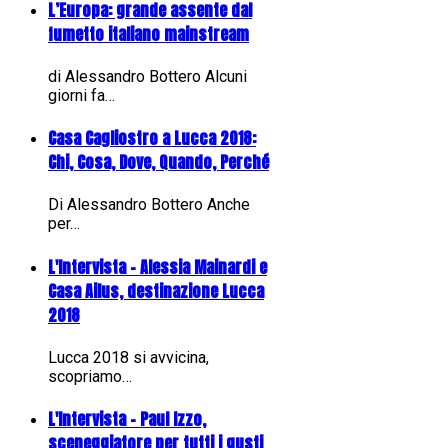
L’Europa: grande assente dal
fumetto italiano mainstream
di Alessandro Bottero Alcuni
giorni fa…
Casa Cagliostro a Lucca 2018:
Chi, Cosa, Dove, Quando, Perché
Di Alessandro Bottero Anche
per…
L'Intervista - Alessia Mainardi e
Casa Ailus, destinazione Lucca
2018
Lucca 2018 si avvicina,
scopriamo…
L'Intervista - Paul Izzo,
sceneggiatore per tutti i gusti