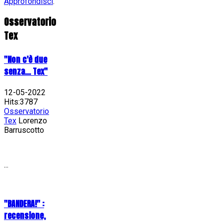
Approfondisci
.
Osservatorio
Tex
"Non c'è due
senza... Tex"
12-05-2022
Hits:3787
Osservatorio
Tex
Lorenzo
Barruscotto
...
"BANDERA!" :
recensione,