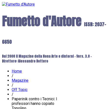
Fumetto d'Autore
ISSN: 2037-
6650
Dal 2008 il Magazine della Nona Arte e dintorni - Vers. 3.0 -
Direttore: Alessandro Bottero
Home
/
Magazine
/
Off Topic
/
Paperinik contro i Tecnici: I
professori hanno copiato
Topolino