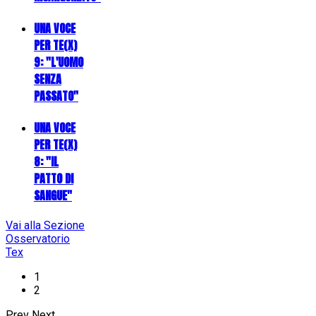
UNA VOCE
PER TE(X)
9: "L'UOMO
SENZA
PASSATO"
UNA VOCE
PER TE(X)
8: "IL
PATTO DI
SANGUE"
Vai alla Sezione
Osservatorio
Tex
1
2
Prev
Next