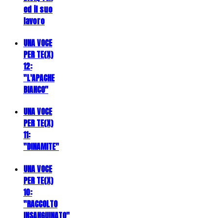
ed il suo
lavoro
UNA VOCE
PER TE(X)
12:
"L'APACHE
BIANCO"
UNA VOCE
PER TE(X)
11:
"DINAMITE"
UNA VOCE
PER TE(X)
10:
"RACCOLTO
INSANGUINATO"