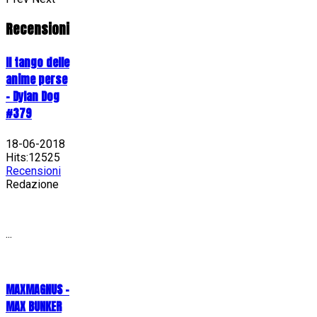
Recensioni
Il tango delle
anime perse
- Dylan Dog
#379
18-06-2018
Hits:12525
Recensioni
Redazione
...
MAXMAGNUS –
MAX BUNKER