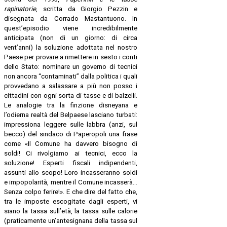
rapinatorie
, scritta da Giorgio Pezzin e
disegnata da Corrado Mastantuono. In
quest’episodio viene incredibilmente
anticipata (non di un giorno: di circa
vent’anni) la soluzione adottata nel nostro
Paese per provare a rimettere in sesto i conti
dello Stato: nominare un governo di tecnici
non ancora “contaminati” dalla politica i quali
provvedano a salassare a più non posso i
cittadini con ogni sorta di tasse e di balzelli.
Le analogie tra la finzione disneyana e
l’odierna realtà del Belpaese lasciano turbati:
impressiona leggere sulle labbra (anzi, sul
becco) del sindaco di Paperopoli una frase
come «Il Comune ha davvero bisogno di
soldi! Ci rivolgiamo ai tecnici, ecco la
soluzione! Esperti fiscali indipendenti,
assunti allo scopo! Loro incasseranno soldi
e impopolarità, mentre il Comune incasserà…
Senza colpo ferire!». E che dire del fatto che,
tra le imposte escogitate dagli esperti, vi
siano la tassa sull’età, la tassa sulle calorie
(praticamente un’antesignana della tassa sul