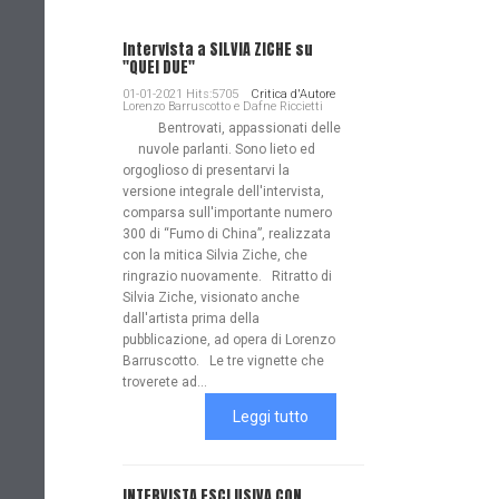
Intervista a SILVIA ZICHE su
"QUEI DUE"
01-01-2021 Hits:5705
Critica d'Autore
Lorenzo Barruscotto e Dafne Riccietti
Bentrovati, appassionati delle
nuvole parlanti. Sono lieto ed
orgoglioso di presentarvi la
versione integrale dell'intervista,
comparsa sull'importante numero
300 di “Fumo di China”, realizzata
con la mitica Silvia Ziche, che
ringrazio nuovamente. Ritratto di
Silvia Ziche, visionato anche
dall'artista prima della
pubblicazione, ad opera di Lorenzo
Barruscotto. Le tre vignette che
troverete ad...
Leggi tutto
INTERVISTA ESCLUSIVA CON