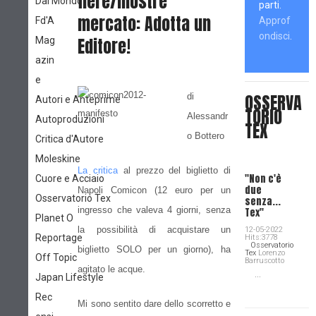
fiere/mostre
Dal Mondo
parti.
mercato: Adotta un
Fd'A
Approf
ondisci
.
Editore!
Mag
azin
e
OSSERVA
di
Autori e Anteprime
TORIO
Alessandr
Autoproduzioni
TEX
o Bottero
Critica d'Autore
Moleskine
La critica
al prezzo del biglietto di
"Non c'è
Cuore e Acciaio
due
Napoli Comicon (12 euro per un
Osservatorio Tex
senza...
ingresso che valeva 4 giorni, senza
Tex"
Planet O
la possibilità di acquistare un
12-05-2022
Reportage
Hits:3778
Osservatorio
biglietto SOLO per un giorno), ha
Tex
Lorenzo
Off Topic
Barruscotto
agitato le acque.
...
Japan Lifestyle
Rec
Mi sono sentito dare dello scorretto e