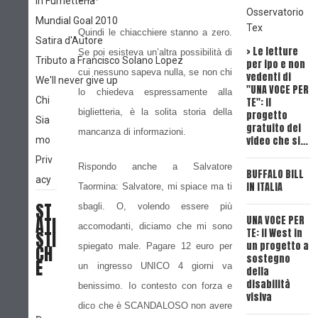
In Fumetteria
Osservatorio
Mundial Goal 2010
Tex
Quindi le chiacchiere stanno a zero.
Satira d'Autore
> Le letture
I
Se poi esisteva un’altra possibilità di
Tributo a Francisco Solano Lopez
per ipo e non
S
cui nessuno sapeva nulla, se non chi
vedenti di
A
We'll never give up
"UNA VOCE PER
D
lo chiedeva espressamente alla
Chi
TE": il
D
biglietteria, è la solita storia della
progetto
s
Sia
gratuito dei
mancanza di informazioni.
video che si…
mo
U
Priv
T
Rispondo anche a Salvatore
BUFFALO BILL
"
acy
IN ITALIA
B
Taormina: Salvatore, mi spiace ma ti
ST
sbagli. O, volendo essere più
ATI
UNA VOCE PER
U
accomodanti, diciamo che mi sono
TE: il West in
T
STI
un progetto a
"
spiegato male. Pagare 12 euro per
CH
sostegno
E
un ingresso UNICO 4 giorni va
della
U
disabilità
benissimo. Io contesto con forza e
T
visiva
"
dico che è SCANDALOSO non avere
I