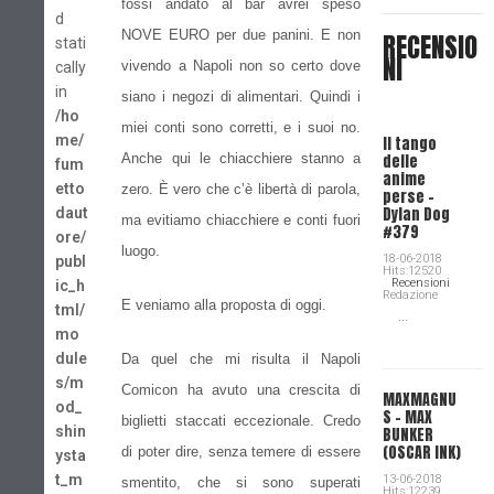
fossi andato al bar avrei speso
d
NOVE EURO per due panini. E non
RECENSIO
stati
NI
vivendo a Napoli non so certo dove
cally
in
siano i negozi di alimentari. Quindi i
/ho
miei conti sono corretti, e i suoi no.
me/
Il tango
Anche qui le chiacchiere stanno a
delle
fum
anime
etto
zero. È vero che c’è libertà di parola,
perse -
Dylan Dog
daut
ma evitiamo chiacchiere e conti fuori
#379
ore/
luogo.
18-06-2018
publ
Hits:12520
Recensioni
ic_h
Redazione
E veniamo alla proposta di oggi.
tml/
...
mo
dule
Da quel che mi risulta il Napoli
s/m
Comicon ha avuto una crescita di
MAXMAGNU
od_
S – MAX
biglietti staccati eccezionale. Credo
shin
BUNKER
(OSCAR INK)
di poter dire, senza temere di essere
ysta
t_m
13-06-2018
smentito, che si sono superati
Hits:12239