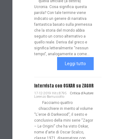
quella ufficiale (a destra)
Ucronia. Cosa significa questa
parola? Con tale termine viene
indicato un genere di narrativa
fantastica basato sulla premessa
che la storia del mondo abbia
seguito un corso alternativo a
quello reale. Deriva dal greco e
significa letteralmente “nessun
tempo”, analogamente a come...
Leggi tutto
Intervista con OSKAR su ZAGOR
17-12-2019 Hits:8795
Critica d'Autore
Lorenzo Barruscotto
Facciamo quattro
chiacchiere in merito al volume
“L'eroe di Darkwood”, il sesto e
conclusivo della mini serie “Zagor
– Le Origini” che ha visto Oskar,
nome d'arte di Oscar Scalco,
classe 1971, disegnatore con