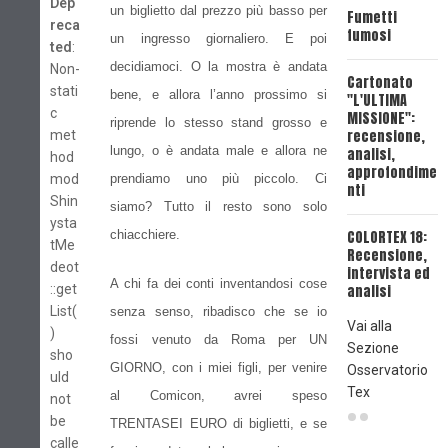
Dep
un biglietto dal prezzo più basso per
Fumetti
reca
fumosi
un ingresso giornaliero. E poi
U
ted
:
T
decidiamoci. O la mostra è andata
Non-
Cartonato
"
stati
bene, e allora l’anno prossimo si
"L'ULTIMA
P
c
MISSIONE":
riprende lo stesso stand grosso e
recensione,
met
U
lungo, o è andata male e allora ne
analisi,
hod
T
approfondime
mod
prendiamo uno più piccolo. Ci
P
nti
S
Shin
siamo? Tutto il resto sono solo
ysta
chiacchiere.
COLORTEX 18:
tMe
Recensione,
deot
intervista ed
A chi fa dei conti inventandosi cose
::get
analisi
List(
senza senso, ribadisco che se io
Vai alla
)
fossi venuto da Roma per UN
Sezione
sho
GIORNO, con i miei figli, per venire
Osservatorio
uld
Tex
al Comicon, avrei speso
not
be
TRENTASEI EURO di biglietti, e se
calle