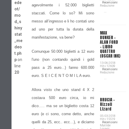
ede
Recensioni
agevolmente i 52.000 biglietti
Redazione
ot/
...
staccati. Come lo so? Mi sono
mo
messo all’ingresso e li ho contati uno
d_s
hiny
ad uno per tutta la durata della
MAX
stat
BUNKER –
manifestazione, va bene?
_me
ALAN FORD
– LIBRO
deo
QUATTRO
Comunque 50.000 biglietti a 12 euro
t.ph
(OSCAR INK)
p
on
l'uno (non contando quindi i gold
13-06-2018
line
Hits:12609
pass a 25 euro...) fanno 600.000
Recensioni
20
Redazione
euro. S E I C E N T O M I L A euro.
...
Allora visto che uno stand 4 X 2
costava 500 euro circa, io mi
BRUCIA -
Rizzoli
dico….. ma se un biglietto costa 12
Lizard
euro (e ci sono, come detto, anche
05-03-2018
Hits:15519
quelli da 25, ecc.. ecc…), e diciamo
Recensioni
Matilde
Losani