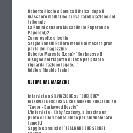
Roberto Riccio e Comics X Africa: dopo il
massacro mediatico arriva l'archiviazione del
tribunale
La Panini censura Mussolini (e Paperon de
Paperoni)?
Zagor ospite a Ischia
Sergio Bonelli Editore manda al macero gran
parte del magazzino
Roberto Marcato (Lega): "Ho rimosso il
disegno nel rispetto di Tex e per quanto
riguarda l'azione legale..."
Addio a Rinaldo Traini
ULTIME DAL MAGAZINE
Intervista a SILVIA ZICHE su "QUEI DUE"
INTERVISTA ESCLUSIVA CON MORENO BURATTINI su
"Zagor - Darkwood Novels"
L'Intervista - Kirby Academy, a Cassino un
punto di riferimento unico per chi vuole fare
fumetti
Saggio e analisi di "TESLA AND THE SECRET