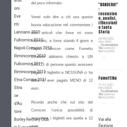
ensi
del poco informato.
"BANDERA!"
oni
:
recension
Eve
Vorrei solo dire a chi usa questa
e, analisi,
riflessioni
nti
buona educazione nel commentare i
e tanta
Storia
Lanciano 2010
miei articoli che forse mi sono
04-03-2022
Fullcomics 2010
informato, e forse stando 4 giorni a
Hits:5901
Osservatorio
Napoli Comicon 2010
Tex
Lorenzo
Napoli Comicon come Fumetto
Barruscotto
Riminicomix 2010
d’Autore abbiamo chiesto a UN
...
Fullcomics 2011
SACCO di persone quanto avessero
Riminicomix 2011
pagato il biglietto e NESSUNA ci ha
Fumettiku
Etna Comics 2011
detto di aver pagato MENO di 12
11-12-2021
Stris
euro.
Hits:6020
Osservatorio
Tex
Lorenzo
ce
Barruscotto
Ricordo anche che sul sito del
...
d'Au
Comicon l’unica possibilità di
tore
acquistare i biglietti era quella a 12
Borley Rectory Club
Vai alla
Sezione
euro.