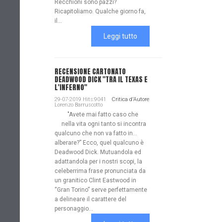
Recchioni sono pazzi?
Ricapitoliamo. Qualche giorno fa,
il...
Leggi tutto
RECENSIONE CARTONATO
DEADWOOD DICK "TRA IL TEXAS E
L'INFERNO"
29-07-2019 Hits:9041
Critica d'Autore
Lorenzo Barruscotto
"Avete mai fatto caso che
nella vita ogni tanto si incontra
qualcuno che non va fatto in…
alberare?” Ecco, quel qualcuno è
Deadwood Dick. Mutuandola ed
adattandola per i nostri scopi, la
celeberrima frase pronunciata da
un granitico Clint Eastwood in
“Gran Torino” serve perfettamente
a delineare il carattere del
personaggio...