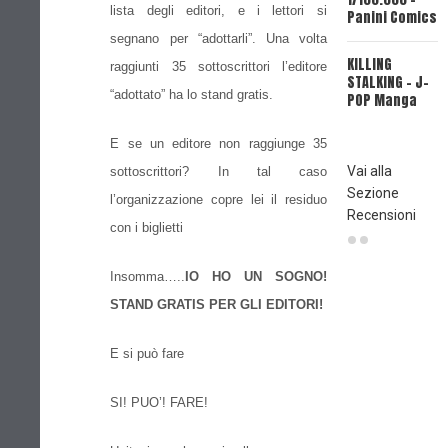
lista degli editori, e i lettori si
Panini Comics
segnano per “adottarli”. Una volta
P
KILLING
I
raggiunti 35 sottoscrittori l’editore
STALKING - J-
A
“adottato” ha lo stand gratis.
POP Manga
T
(
M
E se un editore non raggiunge 35
Vai alla
sottoscrittori? In tal caso
Sezione
l’organizzazione copre lei il residuo
Recensioni
con i biglietti
Insomma…..
IO HO UN SOGNO!
STAND GRATIS PER GLI EDITORI!
E si può fare
SI! PUO’! FARE!