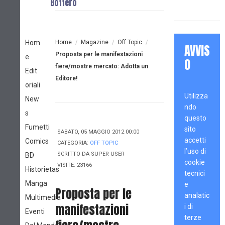
Bottero
Hom
Home
/
Magazine
/
Off Topic
/
AVVIS
Proposta per le manifestazioni
e
O
fiere/mostre mercato: Adotta un
Edit
Editore!
oriali
Utilizza
New
ndo
s
questo
Fumetti
sito
SABATO, 05 MAGGIO 2012 00:00
accetti
Comics
CATEGORIA:
OFF TOPIC
l’uso di
SCRITTO DA
SUPER USER
BD
cookie
VISITE: 23166
Historietas
tecnici
Manga
e
Proposta per le
analatic
Multimedia
manifestazioni
i di
Eventi
terze