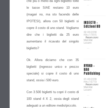
che più o meno da ogni biglietto tolte
...
le tasse SIAE restano 10 euro
(magari no, ma sto facendo delle
IPOTESI), allora con 50 biglietti si
INSECTO -
Edizioni BD
copre il costo di uno stand. Vogliamo
02-03-2018
dire che i biglietti da 25 euro
Hits:17015
Recensioni
Matilde
aumentano il ricavato del singolo
Losani
...
biglietto?
Ok. Allora diciamo che con 35
RYUKO -
biglietti (ingresso unico e prezzo
BAO
Publishing
speciale) si copre il costo di uno
01-03-2018
stand, ossia i 500 euro.
Hits:15773
Recensioni
Matilde
Losani
Con 3.500 biglietti tu copri il costo di
...
100 stand 4 X 2, ossia degli stand
adeguati a un editore medio/piccolo.