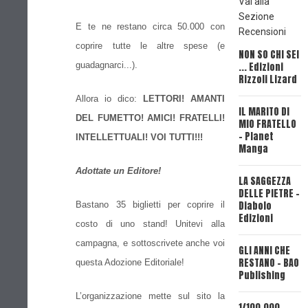
Vai alla
Sezione
E te ne restano circa 50.000 con
Recensioni
coprire tutte le altre spese (e
NON SO CHI SEI
L
guadagnarci...).
... Edizioni
M
Rizzoli Lizard
L
M
Allora io dico:
LETTORI! AMANTI
IL MARITO DI
DEL FUMETTO! AMICI! FRATELLI!
MIO FRATELLO
S
- Planet
E
INTELLETTUALI! VOI TUTTI!!!
Manga
M
Adottate un Editore!
LA SAGGEZZA
R
DELLE PIETRE -
P
Diabolo
Bastano 35 biglietti per coprire il
Edizioni
costo di uno stand! Unitevi alla
F
(
campagna, e sottoscrivete anche voi
GLI ANNI CHE
C
RESTANO - BAO
questa Adozione Editoriale!
Publishing
M
F
L’organizzazione mette sul sito la
1/100.000 -
M