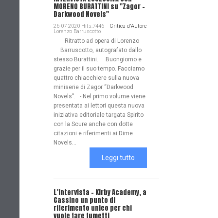
MORENO BURATTINI su "Zagor -
Darkwood Novels"
26-07-2020 Hits:7446
Critica d'Autore
Lorenzo Barruscotto
Ritratto ad opera di Lorenzo
Barruscotto, autografato dallo
stesso Burattini. Buongiorno e
grazie per il suo tempo. Facciamo
quattro chiacchiere sulla nuova
miniserie di Zagor “Darkwood
Novels”. - Nel primo volume viene
presentata ai lettori questa nuova
iniziativa editoriale targata Spirito
con la Scure anche con dotte
citazioni e riferimenti ai Dime
Novels...
Leggi tutto
L'Intervista - Kirby Academy, a
Cassino un punto di
riferimento unico per chi
vuole fare fumetti