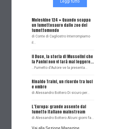
Leggi tutto
Moleskine 124 » Quando scappa
Casa Cagliostro a 
un fumettosauro dallo zoo del
Chi, Cosa, Dove, Q
fumettomondo
Di Alessandro Botter
di Conte di Cagliostro Interrompiamo
il…
L'Intervista - Ales
Casa Ailus, destin
2018
Il Duce, la storia di Mussolini che
la Panini non vi farà mai leggere...
Lucca 2018 si avvici
...Fumetto d'Autore ve la presenta…
L'Intervista - Paul 
sceneggiatore per t
Rinaldo Traini, un ricordo tra luci
e ombre
Oggi, qui in esclusiv
di Alessandro Bottero Di sicuro per…
BERSERK: LUCI E O
L’Europa: grande assente dal
Di Giorgio Borroni Un
fumetto italiano mainstream
di Alessandro Bottero Alcuni giorni fa…
Vai alla Sezione Magazine