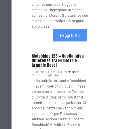
all'attivo numerosi traguardi
prestigiosi, impegnato ai disegni
sui testi di Moreno Burattini. Le sue
due opere che vedrete di seguito
sono presenti...
Leggi tutto
Moleskine 125 » Quella falsa
differenza tra Fumetto e
Graphic Novel
30-08-2019 Hits:8203
Moleskine
Conte di Cagliostro
Sottotitolo: Artibani e Recchioni
avanti, dietro tutti quanti (Plazzi
compreso) per piacere di Topolino.
di Conte di Cagliostro Houston il
fumettomondo ha un problema. Ci
sono dei pazzi che vanno in giro
spacciandosi per Francesco
Artibani, Andrea Plazzi e Roberto
Recchioni? O Artibani, Plazzi e