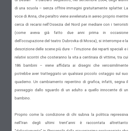
di una scuola – senza offrire immagini gratuitamente splatter. La
voce di Anna, che peraltro viene avvelenata in aereo proprio mentre
cerca di recarsi nell’Ossezia del Nord per mediare con i terroristi
(come aveva già fatto due anni prima in occasione
dell’occupazione del teatro Dubrovka di Mosca), si interrompe e la
descrizione delle scene più dure – l’irruzione dei reparti speciali e i
relativi scontri che costeranno la vita a centinaia di vittime, tra cui
186 bambini – viene affidata ai disegni che verosimilmente
potrebbe aver tratteggiato un qualsiasi piccolo ostaggio sul suo
quaderno. Un cambiamento repentino di grafica, infatti, segna il
passaggio dallo sguardo di un adulto a quello innocente di un
bambino.
Proprio come la condizione di chi subiva la politica repressiva
nell’Iran degli ultimi trent’anni è raccontata altrettanto
“delicatamente” in
Persepolis
dalla giovanissima protagonista che