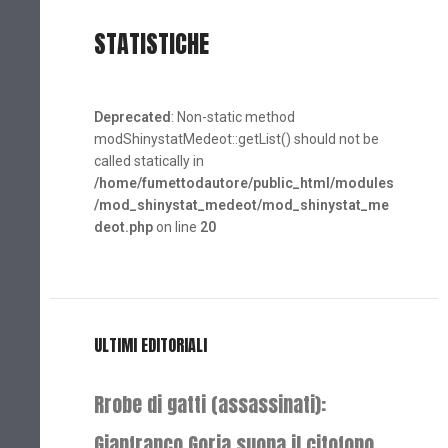
STATISTICHE
Deprecated
: Non-static method
modShinystatMedeot::getList() should not be
called statically in
/home/fumettodautore/public_html/modules
/mod_shinystat_medeot/mod_shinystat_me
deot.php
on line
20
ULTIMI EDITORIALI
Rrobe di gatti (assassinati):
Gianfranco Goria suona il citofono,