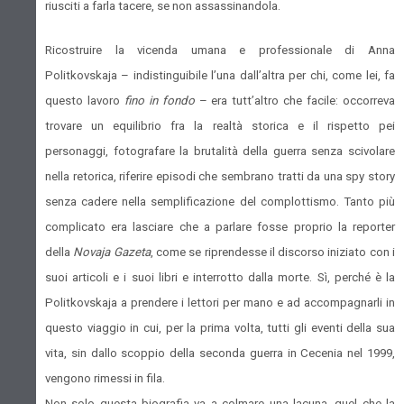
riusciti a farla tacere, se non assassinandola.
Ricostruire la vicenda umana e professionale di Anna
Politkovskaja – indistinguibile l’una dall’altra per chi, come lei, fa
questo lavoro
fino in fondo
– era tutt’altro che facile: occorreva
trovare un equilibrio fra la realtà storica e il rispetto pei
personaggi, fotografare la brutalità della guerra senza scivolare
nella retorica, riferire episodi che sembrano tratti da una spy story
senza cadere nella semplificazione del complottismo. Tanto più
complicato era lasciare che a parlare fosse proprio la reporter
della
Novaja Gazeta
, come se riprendesse il discorso iniziato con i
suoi articoli e i suoi libri e interrotto dalla morte. Sì, perché è la
Politkovskaja a prendere i lettori per mano e ad accompagnarli in
questo viaggio in cui, per la prima volta, tutti gli eventi della sua
vita, sin dallo scoppio della seconda guerra in Cecenia nel 1999,
vengono rimessi in fila.
Non solo questa biografia va a colmare una lacuna, quel che la