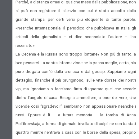
Perché, a distanza ormai di qualche mese dalla pubblicazione, non
si può non registrare il silenzio con cui è stato accolto dalla
grande stampa, per certi versi più eloquente di tante parole.
«Neanche Internazionale, il periodico che pubblicava in Italia gli
articoli della giornalista – ci dice sconsolato l’autore – l’ha
recensito».
La Cecenia e la Russia sono troppo lontane? Non più di tanto, a
ben pensarci. La nostra informazione se la passa meglio, certo, sia
pure drogata com’è dalla cronaca e dal gossip. Sappiamo ogni
dettaglio, finanche il più pruriginoso, sulle vite dorate dei nostri
vip, ma ignoriamo o facciamo finta di ignorare quel che accade
dietro l’angolo di casa. Bisogna ammettere, a onor del vero, che
vicende così “sgradevoli” sembrano non appassionare neanche i
russi. Eppure è lì – a futura memoria – la tomba di Anna
Politkovskaja, a forma di giornale trivellato di colpi: ne son bastati
quattro mentre rientrava a casa con le borse della spesa, proprio