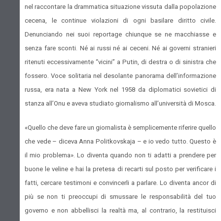
nel raccontare la drammatica situazione vissuta dalla popolazione
cecena, le continue violazioni di ogni basilare diritto civile.
Denunciando nei suoi reportage chiunque se ne macchiasse e
senza fare sconti. Né ai russi né ai ceceni. Né ai governi stranieri
ritenuti eccessivamente “vicini” a Putin, di destra o di sinistra che
fossero. Voce solitaria nel desolante panorama dell’informazione
russa, era nata a New York nel 1958 da diplomatici sovietici di
stanza all’Onu e aveva studiato giornalismo all’università di Mosca.
«Quello che deve fare un giornalista è semplicemente riferire quello
che vede – diceva Anna Politkovskaja – e io vedo tutto. Questo è
il mio problema». Lo diventa quando non ti adatti a prendere per
buone le veline e hai la pretesa di recarti sul posto per verificare i
fatti, cercare testimoni e convincerli a parlare. Lo diventa ancor di
più se non ti preoccupi di smussare le responsabilità del tuo
governo e non abbellisci la realtà ma, al contrario, la restituisci