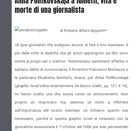
Anna Politkovskaja a fumetti, vita e
morte di una giornalista
d
i Roberto Alfatti Appetiti*
«A quei giornalisti che scelgono ancora di fare il loro mestiere». Il
più delle volte le dediche che gli autori appongono sui libri sono
rivolte ai propri cari o mentori. Testimoniano sentimenti affettivi o
saldano debiti di riconoscenza. Il fiorentino Francesco Matteuzzi e
la padovana Elisabetta Benfatto, invece, per
Anna Politkovskaja
(
graphic novel
edita recentemente da Becco Giallo, pp. 127, € 14),
ne hanno scelta una che suona come un ammonimento. Non
proprio un rimprovero ma, semmai, un invito a riflettere
sull’importanza del nostro mestiere. Un richiamo quanto mai
necessario, perché in questa graphic novel si misurano con la
giornalista assassinata il 7 ottobre del 2006 per aver
perseverato