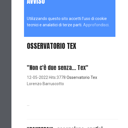
AVVISO
Utilizzando questo sito accetti l’uso di cookie
tecnici e analatici di terze parti.
Approfondisci
.
OSSERVATORIO TEX
"Non c'è due senza... Tex"
12-05-2022 Hits:3778
Osservatorio Tex
Lorenzo Barruscotto
...