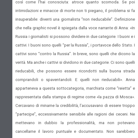
così come l’hai conosciuta: atroce quanto scomoda. Se poi
intimidazioni e minacce di morte non ti piegano, il problema si fa
insuperabile: diventi una giornalista “non rieducabile”. Definizione
che nella graphic novel è spiegata dalla voce narrante di Anna: «In
Russia i giornalisti si possono dividere in due categorie. I buoni e i
cattivi. I buoni sono quelli “per la Russia”, i portavoce dello Stato. I
cattivi sono “contro la Russia”. In breve, sono quelli che dicono la
verità. Ma anche i cattivi si dividono in due categorie. Ci sono quelli
rieducabili, che possono essere ricondotti sulla buona strada
comprandoli o spaventandoli. E quelli non rieducabili». Anna
apparteneva a questa sottocategoria, marchiata come “reietta” e
rappresentata dalla stampa di regime come «la pazza di Mosca».
Cercavano di minarne la credibilità, l’accusavano di essere troppo
“partecipe”, eccessivamente sensibile alle ragioni dei ceceni. Ne
mettevano in dubbio la professionalità, ma non potevano
cancellarne il lavoro puntuale e documentato. Non sarebbero