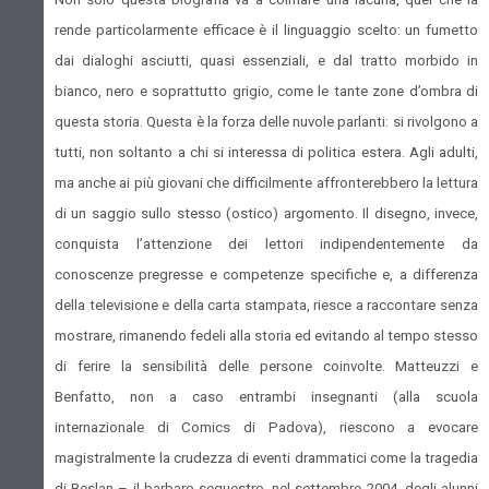
rende particolarmente efficace è il linguaggio scelto: un fumetto
dai dialoghi asciutti, quasi essenziali, e dal tratto morbido in
bianco, nero e soprattutto grigio, come le tante zone d’ombra di
questa storia. Questa è la forza delle nuvole parlanti: si rivolgono a
tutti, non soltanto a chi si interessa di politica estera. Agli adulti,
ma anche ai più giovani che difficilmente affronterebbero la lettura
di un saggio sullo stesso (ostico) argomento. Il disegno, invece,
conquista l’attenzione dei lettori indipendentemente da
conoscenze pregresse e competenze specifiche e, a differenza
della televisione e della carta stampata, riesce a raccontare senza
mostrare, rimanendo fedeli alla storia ed evitando al tempo stesso
di ferire la sensibilità delle persone coinvolte. Matteuzzi e
Benfatto, non a caso entrambi insegnanti (alla scuola
internazionale di Comics di Padova), riescono a evocare
magistralmente la crudezza di eventi drammatici come la tragedia
di Beslan – il barbaro sequestro, nel settembre 2004, degli alunni