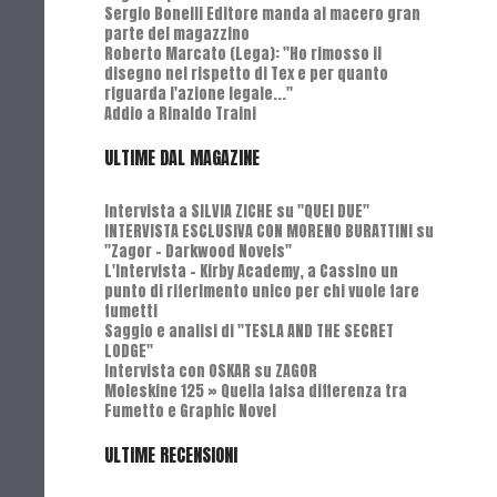
Sergio Bonelli Editore manda al macero gran
parte del magazzino
Roberto Marcato (Lega): "Ho rimosso il
disegno nel rispetto di Tex e per quanto
riguarda l'azione legale..."
Addio a Rinaldo Traini
ULTIME DAL MAGAZINE
Intervista a SILVIA ZICHE su "QUEI DUE"
INTERVISTA ESCLUSIVA CON MORENO BURATTINI su
"Zagor - Darkwood Novels"
L'Intervista - Kirby Academy, a Cassino un
punto di riferimento unico per chi vuole fare
fumetti
Saggio e analisi di "TESLA AND THE SECRET
LODGE"
Intervista con OSKAR su ZAGOR
Moleskine 125 » Quella falsa differenza tra
Fumetto e Graphic Novel
ULTIME RECENSIONI