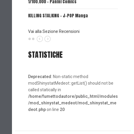
1/100.000 - Panini Comics
MY CAPR
KILLING STALKING - J-POP Manga
PSYCO-P
(Planet
Vai alla Sezione Recensioni
STATISTICHE
Deprecated
: Non-static method
modShinystatMedeot::getList() should not be
called statically in
/home/fumettodautore/public_html/modules
/mod_shinystat_medeot/mod_shinystat_me
deot.php
on line
20