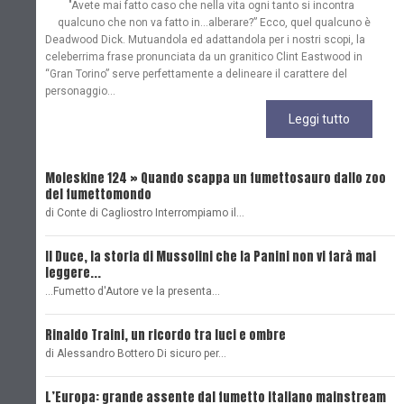
"Avete mai fatto caso che nella vita ogni tanto si incontra
qualcuno che non va fatto in…alberare?” Ecco, quel qualcuno è
Deadwood Dick. Mutuandola ed adattandola per i nostri scopi, la
celeberrima frase pronunciata da un granitico Clint Eastwood in
“Gran Torino” serve perfettamente a delineare il carattere del
personaggio...
Leggi tutto
Moleskine 124 » Quando scappa un fumettosauro dallo zoo
C
del fumettomondo
P
di Conte di Cagliostro Interrompiamo il…
D
Il Duce, la storia di Mussolini che la Panini non vi farà mai
L
leggere...
L
...Fumetto d'Autore ve la presenta…
L
Rinaldo Traini, un ricordo tra luci e ombre
L
di Alessandro Bottero Di sicuro per…
O
L’Europa: grande assente dal fumetto italiano mainstream
B