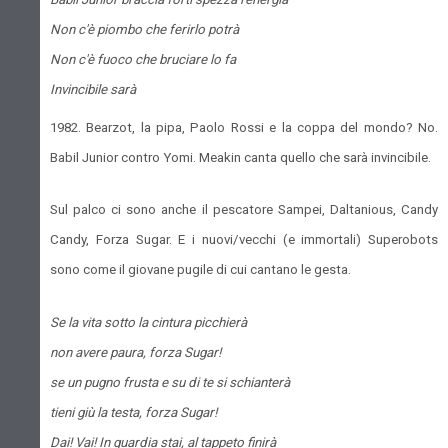
Non c'è piombo che ferirlo potrà
Non c'è fuoco che bruciare lo fa
Invincibile sarà
1982. Bearzot, la pipa, Paolo Rossi e la coppa del mondo? No.
Babil Junior contro Yomi. Meakin canta quello che sarà invincibile.
Sul palco ci sono anche il pescatore Sampei, Daltanious, Candy
Candy, Forza Sugar. E i nuovi/vecchi (e immortali) Superobots
sono come il giovane pugile di cui cantano le gesta.
Se la vita sotto la cintura picchierà
non avere paura, forza Sugar!
se un pugno frusta e su di te si schianterà
tieni giù la testa, forza Sugar!
Dai! Vai! In guardia stai, al tappeto finirà