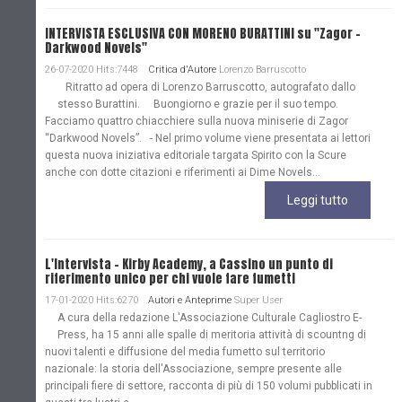
INTERVISTA ESCLUSIVA CON MORENO BURATTINI su "Zagor -
Darkwood Novels"
26-07-2020 Hits:7448
Critica d'Autore
Lorenzo Barruscotto
Ritratto ad opera di Lorenzo Barruscotto, autografato dallo
stesso Burattini. Buongiorno e grazie per il suo tempo.
Facciamo quattro chiacchiere sulla nuova miniserie di Zagor
“Darkwood Novels”. - Nel primo volume viene presentata ai lettori
questa nuova iniziativa editoriale targata Spirito con la Scure
anche con dotte citazioni e riferimenti ai Dime Novels...
Leggi tutto
L'Intervista - Kirby Academy, a Cassino un punto di
riferimento unico per chi vuole fare fumetti
17-01-2020 Hits:6270
Autori e Anteprime
Super User
A cura della redazione L'Associazione Culturale Cagliostro E-
Press, ha 15 anni alle spalle di meritoria attività di scountng di
nuovi talenti e diffusione del media fumetto sul territorio
nazionale: la storia dell'Associazione, sempre presente alle
principali fiere di settore, racconta di più di 150 volumi pubblicati in