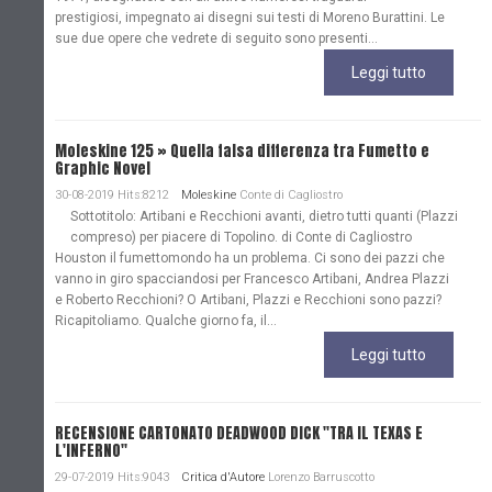
prestigiosi, impegnato ai disegni sui testi di Moreno Burattini. Le
sue due opere che vedrete di seguito sono presenti...
Leggi tutto
Moleskine 125 » Quella falsa differenza tra Fumetto e
Graphic Novel
30-08-2019 Hits:8212
Moleskine
Conte di Cagliostro
Sottotitolo: Artibani e Recchioni avanti, dietro tutti quanti (Plazzi
compreso) per piacere di Topolino. di Conte di Cagliostro
Houston il fumettomondo ha un problema. Ci sono dei pazzi che
vanno in giro spacciandosi per Francesco Artibani, Andrea Plazzi
e Roberto Recchioni? O Artibani, Plazzi e Recchioni sono pazzi?
Ricapitoliamo. Qualche giorno fa, il...
Leggi tutto
RECENSIONE CARTONATO DEADWOOD DICK "TRA IL TEXAS E
L'INFERNO"
29-07-2019 Hits:9043
Critica d'Autore
Lorenzo Barruscotto