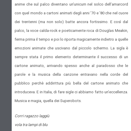
anime che sul palco diventano un’unicum nel solco dell’amarcord
con quel mondo a cartoni animati degli anni ’70 e ’80 che nel cuore
dei trentenni (ma non solo) batte ancora fortissimo. E così dal
palco, la voce calda-rock e poeticamente roca di Douglas Meakin,
ferma prima il tempo e poi lo riporta magicamente indietro a quelle
emozioni animate che uscivano dal piccolo schermo. La sigla è
sempre stata il primo elemento determinante il successo di un
cartone animato, arrivando spesso anche al paradosso che le
parole e la musica della canzone entravano nella corde del
pubblico perchè addirittura più bella del cartone animato che
introduceva. E in Italia, di fare sigle ci abbiamo fatto un’eccellenza.
Musica e magia, quella dei Superobots.
Corri ragazzo laggiù
vola tra lampi di blu