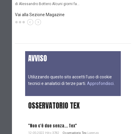
di Alessandro Bottero Alcuni giorni fa…
D
Vai alla Sezione Magazine
AVVISO
Utilizzando questo sito accetti l’uso di cookie
tecnici e analatici di terze parti.
Approfondisci
.
OSSERVATORIO TEX
"Non c'è due senza... Tex"
12-05-2022 Hits:3782
Osservatorio Tex
Lorenzo