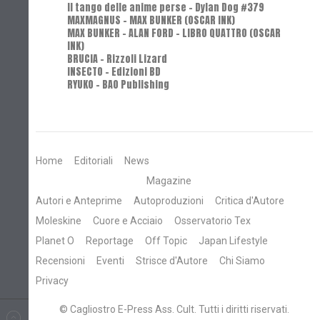
Il tango delle anime perse - Dylan Dog #379
MAXMAGNUS – MAX BUNKER (OSCAR INK)
MAX BUNKER – ALAN FORD – LIBRO QUATTRO (OSCAR
INK)
BRUCIA - Rizzoli Lizard
INSECTO - Edizioni BD
RYUKO - BAO Publishing
Home
Editoriali
News
Magazine
Autori e Anteprime
Autoproduzioni
Critica d'Autore
Moleskine
Cuore e Acciaio
Osservatorio Tex
Planet O
Reportage
Off Topic
Japan Lifestyle
Recensioni
Eventi
Strisce d'Autore
Chi Siamo
Privacy
© Cagliostro E-Press Ass. Cult. Tutti i diritti riservati.