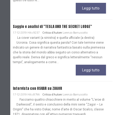
questi tre lustri e...
Leggi tutto
Saggio e analisi di "TESLA AND THE SECRET LODGE"
17-12-2019 Hits:9237
Critica d'Autore
Lorenzo Barruscotto
La cover variant (a sinistra) e quella ufficiale (a destra)
Ucronia. Cosa significa questa parola? Con tale termine viene
indicato un genere di narrativa fantastica basato sulla premessa
che la storia del mondo abbia seguito un corso alternativo a
quello reale. Deriva dal greco e significa letteralmente “nessun
tempo”, analogamente a come...
Leggi tutto
Intervista con OSKAR su ZAGOR
17-12-2019 Hits:8796
Critica d'Autore
Lorenzo Barruscotto
Facciamo quattro chiacchiere in merito al volume “L'eroe di
Darkwood”, il sesto e conclusivo della mini serie “Zagor – Le
Origini” che ha visto Oskar, nome d'arte di Oscar Scalco, classe
1971, disegnatore con all'attivo numerosi traguardi