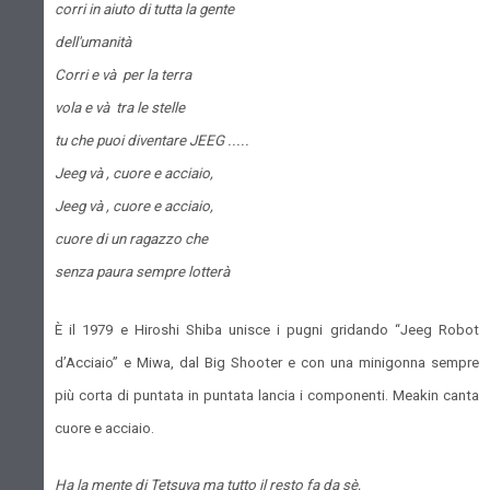
corri in aiuto di tutta la gente
dell'umanità
Corri e và per la terra
vola e và tra le stelle
tu che puoi diventare JEEG .....
Jeeg và , cuore e acciaio,
Jeeg và , cuore e acciaio,
cuore di un ragazzo che
senza paura sempre lotterà
È il 1979 e Hiroshi Shiba unisce i pugni gridando “Jeeg Robot
d’Acciaio” e Miwa, dal Big Shooter e con una minigonna sempre
più corta di puntata in puntata lancia i componenti. Meakin canta
cuore e acciaio.
Ha la mente di Tetsuya ma tutto il resto fa da sè,