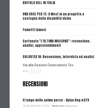
BUFFALO BILL IN ITALIA
UNA VOCE
UNA VOCE PER TE: il West in un progetto a
UNA VOCE
sostegno della disabilità visiva
UNA VOCE
Fumetti fumosi
UNA VOCE
Cartonato "L'ULTIMA MISSIONE": recensione,
analisi, approfondimenti
UNA VOCE
COLORTEX 18: Recensione, intervista ed analisi
Vai alla Sezione Osservatorio Tex
RECENSIONI
Il tango delle anime perse - Dylan Dog #379
18-06-2018 Hits:12524
Recensioni
Redazione