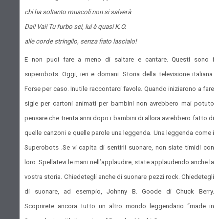
chi ha soltanto muscoli non si salverà
Dai! Vai! Tu furbo sei, lui è quasi K.O.
alle corde stringilo, senza fiato lascialo!
E non puoi fare a meno di saltare e cantare. Questi sono i
superobots. Oggi, ieri e domani. Storia della televisione italiana.
Forse per caso. Inutile raccontarci favole. Quando iniziarono a fare
sigle per cartoni animati per bambini non avrebbero mai potuto
pensare che trenta anni dopo i bambini di allora avrebbero fatto di
quelle canzoni e quelle parole una leggenda. Una leggenda come i
Superobots .Se vi capita di sentirli suonare, non siate timidi con
loro. Spellatevi le mani nell’applaudire, state applaudendo anche la
vostra storia. Chiedetegli anche di suonare pezzi rock. Chiedetegli
di suonare, ad esempio, Johnny B. Goode di Chuck Berry.
Scoprirete ancora tutto un altro mondo leggendario “made in