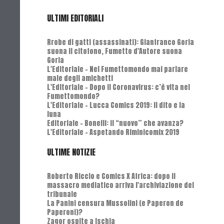
ULTIMI EDITORIALI
Rrobe di gatti (assassinati): Gianfranco Goria
suona il citofono, Fumetto d'Autore suona
Goria
L'Editoriale - Nel Fumettomondo mai parlare
male degli amichetti
L'Editoriale - Dopo il Coronavirus: c’è vita nel
Fumettomondo?
L'Editoriale - Lucca Comics 2019: Il dito e la
luna
Editoriale - Bonelli: il “nuovo” che avanza?
L'Editoriale - Aspetando Riminicomix 2019
ULTIME NOTIZIE
Roberto Riccio e Comics X Africa: dopo il
massacro mediatico arriva l'archiviazione del
tribunale
La Panini censura Mussolini (e Paperon de
Paperoni)?
Zagor ospite a Ischia