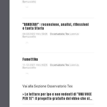
Barruscotto
...
"BANDERA!" : recensione, analisi, riflessioni
e tanta Storia
04-03-2022 Hits:5906
Osservatorio Tex
Lorenzo
Barruscotto
...
Fumettiku
11-12-2021 Hits:6026
Osservatorio Tex
Lorenzo
Barruscotto
...
Vai alla Sezione Osservatorio Tex
> Le letture per ipo e non vedenti di "UNA VOCE
Intervi
PER TE": il progetto gratuito dei video che si…
Dick, Tex