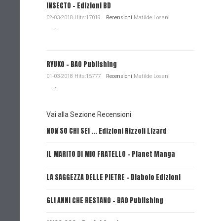
INSECTO - Edizioni BD
02-03-2018 Hits:17019
Recensioni
Matilde Losani
...
RYUKO - BAO Publishing
01-03-2018 Hits:15777
Recensioni
Matilde Losani
...
Vai alla Sezione Recensioni
NON SO CHI SEI ... Edizioni Rizzoli Lizard
L'EROE E
IL MARITO DI MIO FRATELLO - Planet Manga
SerVamp
LA SAGGEZZA DELLE PIETRE - Diabolo Edizioni
REVERIE 
GLI ANNI CHE RESTANO - BAO Publishing
FIRE PUN