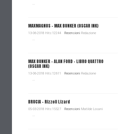
...
MAXMAGNUS – MAX BUNKER (OSCAR INK)
13-06-2018 Hits:12244
Recensioni
Redazione
...
MAX BUNKER – ALAN FORD – LIBRO QUATTRO
(OSCAR INK)
13-06-2018 Hits:12611
Recensioni
Redazione
...
BRUCIA - Rizzoli Lizard
05-03-2018 Hits:15527
Recensioni
Matilde Losani
...