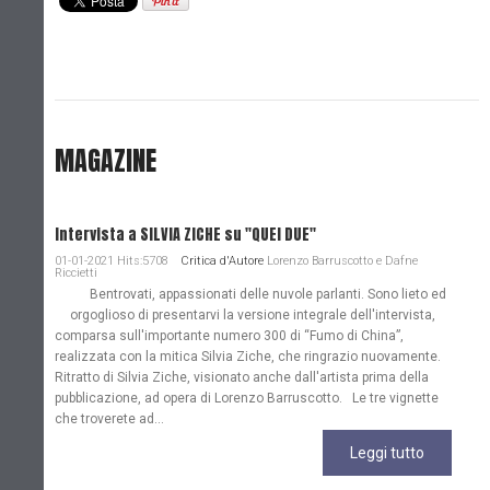
MAGAZINE
Intervista a SILVIA ZICHE su "QUEI DUE"
01-01-2021 Hits:5708
Critica d'Autore
Lorenzo Barruscotto e Dafne
Riccietti
Bentrovati, appassionati delle nuvole parlanti. Sono lieto ed
orgoglioso di presentarvi la versione integrale dell'intervista,
comparsa sull'importante numero 300 di “Fumo di China”,
realizzata con la mitica Silvia Ziche, che ringrazio nuovamente.
Ritratto di Silvia Ziche, visionato anche dall'artista prima della
pubblicazione, ad opera di Lorenzo Barruscotto. Le tre vignette
che troverete ad...
Leggi tutto