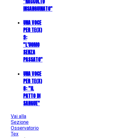
"RACCOLTO
INSANGUINATO"
UNA VOCE
PER TE(X)
9:
"L'UOMO
SENZA
PASSATO"
UNA VOCE
PER TE(X)
8: "IL
PATTO DI
SANGUE"
Vai alla
Sezione
Osservatorio
Tex