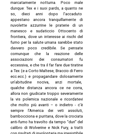
marcatamente notturna. Poco male
dunque: Tex e i suoi pards, a quanto ne
so, dieci anni dopo l'accaduto
appestano ancora tranquillamente di
nuvolette azzurrine le praterie di un
manesco e sudaticcio Ottocento di
frontiera, dove un interesse ai rischi del
fumo per la salute umana sarebbe stato
davvero poco credibile. Se pensate
comunque che la reazione delle
associazioni dei consumatori fu
eccessiva, e che tra il far fare due tiratine
a Tex (e a Corto Maltese, Braccio di Ferro
ecc.ecc.) e propagandare dolosamente
un’abitudine nociva, anzi mortale,
qualche distanza ancora ce ne corra,
allora non giudicate troppo severamente
la vis polemica nazionale e ricordatevi
che molto più avanti – o indietro - c’è
sempre l’America dei veti assoluti,
bambocciona e puritana, dove la crociata
anti-fumo ha travolto da tempo “duri” del
calibro di Wolverine e Nick Fury, a tratti
con risultati di involontaria ma irresistibile