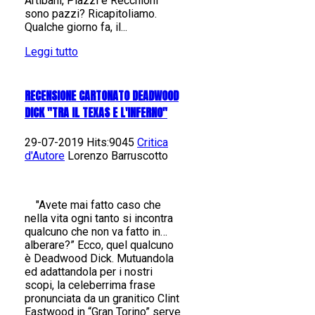
Artibani, Plazzi e Recchioni
sono pazzi? Ricapitoliamo.
Qualche giorno fa, il...
Leggi tutto
RECENSIONE CARTONATO DEADWOOD
DICK "TRA IL TEXAS E L'INFERNO"
29-07-2019 Hits:9045
Critica
d'Autore
Lorenzo Barruscotto
"Avete mai fatto caso che
nella vita ogni tanto si incontra
qualcuno che non va fatto in…
alberare?” Ecco, quel qualcuno
è Deadwood Dick. Mutuandola
ed adattandola per i nostri
scopi, la celeberrima frase
pronunciata da un granitico Clint
Eastwood in “Gran Torino” serve