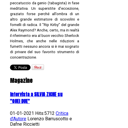
peccatuccio da genio (tabagista) in fase
meditativa. Un superstite d'eccezione,
graziato forse perché all’ombra di un
altro grande estimatore di scovolini e
fornelli di radica. Il "Rip Kirby" del grande
Alex Raymond? Anche, certo, ma in realtà
il riferimento era al buon vecchio Sherlock
Holmes, che anche nelle riduzioni a
fumetti nessuno ancora si è mai sognato
di privare del suo favorito strumento di
concentrazione.
Magazine
Intervista a SILVIA ZICHE su
"QUEI DUE"
01-01-2021 Hits:5712
Critica
d'Autore
Lorenzo Barruscotto e
Dafne Riccietti