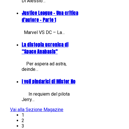
Di Alessio…
Justice League - Una critica
d'autore - Parte 1
Marvel VS DC – La…
La distopia ucronica di
“Space Anabasis"
Per aspera ad astra,
deinde…
I voli pindarici di Mister No
In requiem del pilota
Jerry…
Vai alla Sezione Magazine
1
2
3