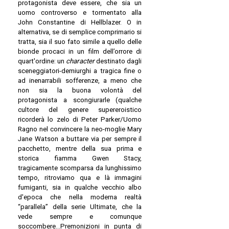
protagonista deve essere, che sia un
uomo controverso e tormentato alla
John Constantine di Hellblazer. O in
alternativa, se di semplice comprimario si
tratta, sia il suo fato simile a quello delle
bionde procaci in un film dell’orrore di
quart'ordine: un
character
destinato dagli
sceneggiatori-demiurghi a tragica fine o
ad inenarrabili sofferenze, a meno che
non sia la buona volontà del
protagonista a scongiurarle (qualche
cultore del genere supereroistico
ricorderà lo zelo di Peter Parker/Uomo
Ragno nel convincere la neo-moglie Mary
Jane Watson a buttare via per sempre il
pacchetto, mentre della sua prima e
storica fiamma Gwen Stacy,
tragicamente scomparsa da lunghissimo
tempo, ritroviamo qua e là immagini
fumiganti, sia in qualche vecchio albo
d'epoca che nella moderna realtà
“parallela” della serie Ultimate, che la
vede sempre e comunque
soccombere...Premonizioni in punta di