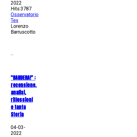
2022
Hits:3787
Osservatorio
Tex
Lorenzo
Barruscotto
...
"BANDERA!" :
recensione,
analisi,
riflessioni
e tanta
Storia
04-03-
2022