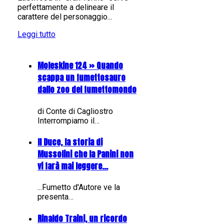
perfettamente a delineare il
carattere del personaggio...
Leggi tutto
Moleskine 124 » Quando
scappa un fumettosauro
dallo zoo del fumettomondo
di Conte di Cagliostro
Interrompiamo il…
Il Duce, la storia di
Mussolini che la Panini non
vi farà mai leggere...
...Fumetto d'Autore ve la
presenta…
Rinaldo Traini, un ricordo