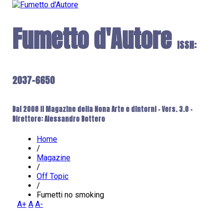
Fumetto d'Autore
ISSN:
2037-6650
Dal 2008 il Magazine della Nona Arte e dintorni - Vers. 3.0 -
Direttore: Alessandro Bottero
Home
/
Magazine
/
Off Topic
/
Fumetti no smoking
A+
A
A-