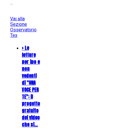
...
Vai alla
Sezione
Osservatorio
Tex
> Le
letture
per ipo e
non
vedenti
di "UNA
VOCE PER
TE": il
progetto
gratuito
dei video
che si…