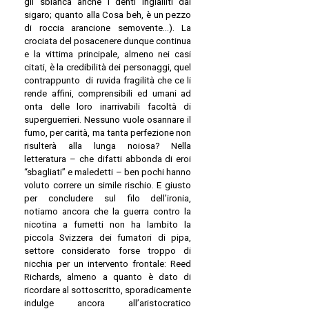
gli sbianca anche i denti ingialliti dal
sigaro; quanto alla Cosa beh, è un pezzo
di roccia arancione semovente…). La
crociata del posacenere dunque continua
e la vittima principale, almeno nei casi
citati, è la credibilità dei personaggi, quel
contrappunto di ruvida fragilità che ce li
rende affini, comprensibili ed umani ad
onta delle loro inarrivabili facoltà di
superguerrieri. Nessuno vuole osannare il
fumo, per carità, ma tanta perfezione non
risulterà alla lunga noiosa? Nella
letteratura – che difatti abbonda di eroi
“sbagliati” e maledetti – ben pochi hanno
voluto correre un simile rischio. E giusto
per concludere sul filo dell’ironia,
notiamo ancora che la guerra contro la
nicotina a fumetti non ha lambito la
piccola Svizzera dei fumatori di pipa,
settore considerato forse troppo di
nicchia per un intervento frontale: Reed
Richards, almeno a quanto è dato di
ricordare al sottoscritto, sporadicamente
indulge ancora all’aristocratico