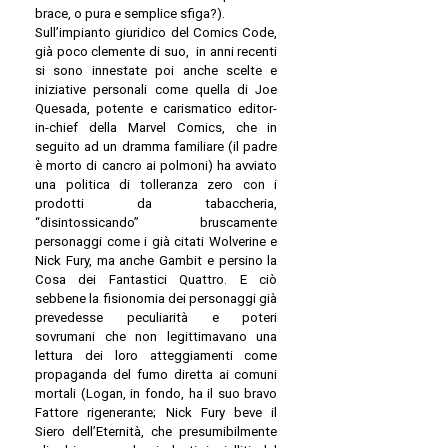
brace, o pura e semplice sfiga?).
Sull’impianto giuridico del Comics Code,
già poco clemente di suo, in anni recenti
si sono innestate poi anche scelte e
iniziative personali come quella di Joe
Quesada, potente e carismatico editor-
in-chief della Marvel Comics, che in
seguito ad un dramma familiare (il padre
è morto di cancro ai polmoni) ha avviato
una politica di tolleranza zero con i
prodotti da tabaccheria,
“disintossicando” bruscamente
personaggi come i già citati Wolverine e
Nick Fury, ma anche Gambit e persino la
Cosa dei Fantastici Quattro. E ciò
sebbene la fisionomia dei personaggi già
prevedesse peculiarità e poteri
sovrumani che non legittimavano una
lettura dei loro atteggiamenti come
propaganda del fumo diretta ai comuni
mortali (Logan, in fondo, ha il suo bravo
Fattore rigenerante; Nick Fury beve il
Siero dell’Eternità, che presumibilmente