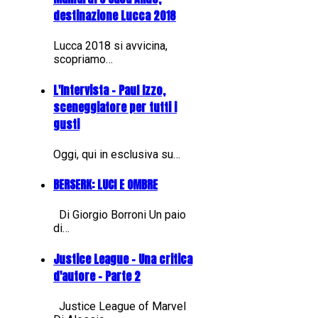
destinazione Lucca 2018
Lucca 2018 si avvicina,
scopriamo…
L'Intervista - Paul Izzo,
sceneggiatore per tutti i
gusti
Oggi, qui in esclusiva su…
BERSERK: LUCI E OMBRE
Di Giorgio Borroni Un paio
di…
Justice League - Una critica
d'autore - Parte 2
Justice League of Marvel