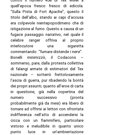
contro il numero 458 di Tex Willer a
quell’epoca fresco fresco di edicola.
“Sulla Pista di Fort Apache”, questo il
titolo dell’albo, stando ai capi d’accusa
era colpevole nientepopodimeno che di
istigazione al fumo. Questo a causa di un
fugace passaggio narrativo, nel quale il
celebre ranger offriva al proprio
interlocutore una sigaretta
commentando: “fumare distende i nervi”.
Bonelli minimizzò, il Codacons –
sommerso, pare, dalla protesta collettiva
di falangi armate di estimatori del Tex
nazionale – sotterrò frettolosamente
l’ascia di guerra, pur ribadendo la bontà
dei propri assunti; quanto all’eroe di carta
in questione, già nella copertina del
numero successivo (pronta
probabilmente già da mesi) era libero di
tornare ad offrirsi ai lettori con sfrontata
indifferenza nell’atto di accendersi la
cicca con un fiammifero, particolare
vistoso e ineludibile in quanto unico
punto luce in un’ambientazione