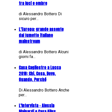
tra luci e ombre
di Alessandro Bottero Di
sicuro per…
L’Europa: grande assente
dal fumetto italiano
mainstream
di Alessandro Bottero Alcuni
giorni fa…
Casa Cagliostro a Lucca
2018: Chi, Cosa, Dove,
Quando, Perché
Di Alessandro Bottero Anche
per…
L'Intervista - Alessia
Mainardi e Casa Ailus,