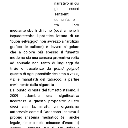
narrativo in cui
gli esseri
senzienti
comunicano
tra loro
mediante sbuffi di fumo (così almeno li
inquadrerebbe l’ipotetica lettura di un
“buon selvaggio” non avvezzo all’artifizio
grafico del balloon), è davvero singolare
che a colpire più spesso il fumetto
moderno sia una censura preventiva volta
ad epurarlo non tanto di linguaggi da
trivio o truculenze da
grand guignol
,
quanto di ogni possibile richiamo a vezzi,
vizi e manufatti del tabacco, a partire
ovviamente dalla sigaretta.
Dal punto di vista del fumetto italiano, il
2009 adombra una significativa
ricorrenza a questo proposito: giusto
dieci anni fa, infatti, un organismo
autorevole come il Codacons lanciava il
proprio anatema mediatico (e anche
legale, almeno nelle minacce d’esordio)