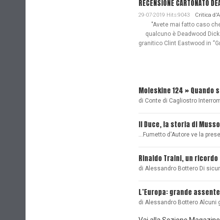
RECENSIONE CARTONATO DEAD
29-07-2019 Hits:9043
Critica d'
"Avete mai fatto caso che n
qualcuno è Deadwood Dick. 
granitico Clint Eastwood in “G
Moleskine 124 » Quando 
di Conte di Cagliostro Interro
Il Duce, la storia di Musso
...Fumetto d'Autore ve la pre
Rinaldo Traini, un ricordo
di Alessandro Bottero Di sicu
L’Europa: grande assente
di Alessandro Bottero Alcuni 