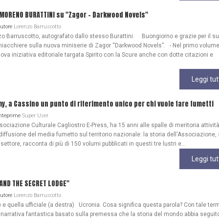
 MORENO BURATTINI su "Zagor - Darkwood Novels"
Autore
Lorenzo Barruscotto
o Barruscotto, autografato dallo stesso Burattini. Buongiorno e grazie per il s
iacchiere sulla nuova miniserie di Zagor “Darkwood Novels”. - Nel primo volume
ova iniziativa editoriale targata Spirito con la Scure anche con dotte citazioni e
Leggi tut
my, a Cassino un punto di riferimento unico per chi vuole fare fumetti
Anteprime
Super User
ociazione Culturale Cagliostro E-Press, ha 15 anni alle spalle di meritoria attività
diffusione del media fumetto sul territorio nazionale: la storia dell'Associazione
 settore, racconta di più di 150 volumi pubblicati in questi tre lustri e...
Leggi tut
A AND THE SECRET LODGE"
Autore
Lorenzo Barruscotto
) e quella ufficiale (a destra) Ucronia. Cosa significa questa parola? Con tale ter
 narrativa fantastica basato sulla premessa che la storia del mondo abbia seguit