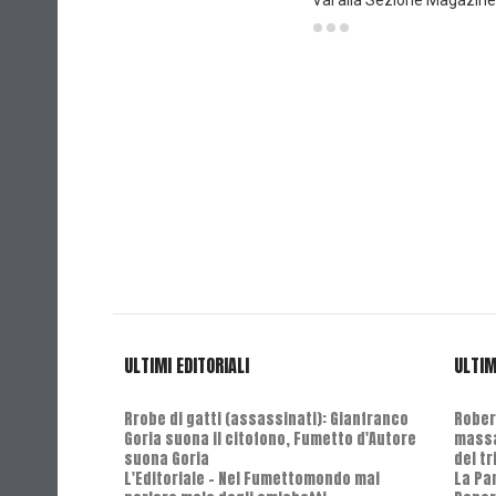
Vai alla Sezione Magazine
ULTIMI EDITORIALI
ULTIM
Rrobe di gatti (assassinati): Gianfranco
Robert
Goria suona il citofono, Fumetto d'Autore
massa
suona Goria
del t
L'Editoriale - Nel Fumettomondo mai
La Pa