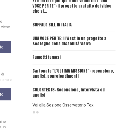
> Le letture per ipo e non vedenti di "UNA
Intervi
VOCE PER TE": il progetto gratuito dei video
Deadwoo
che si…
UNA VOC
uo
BUFFALO BILL IN ITALIA
 viene
UNA VOCE
UNA VOCE PER TE: il West in un progetto a
sostegno della disabilità visiva
UNA VOC
to
INSANGU
Fumetti fumosi
UNA VOC
Cartonato "L'ULTIMA MISSIONE": recensione,
PASSAT
 di
analisi, approfondimenti
, sempre
UNA VOCE
COLORTEX 18: Recensione, intervista ed
to
analisi
Vai alla Sezione Osservatorio Tex
mine
o un