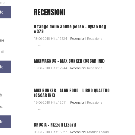
me...
RECENSIONI
to
Il tango delle anime perse - Dylan Dog
#379
18-06-2018 Hits:12524
Recensioni
Redazione
rie
...
 di
MAXMAGNUS – MAX BUNKER (OSCAR INK)
to
13-06-2018 Hits:12244
Recensioni
Redazione
...
MAX BUNKER – ALAN FORD – LIBRO QUATTRO
(OSCAR INK)
di
13-06-2018 Hits:12611
Recensioni
Redazione
o.
...
to
BRUCIA - Rizzoli Lizard
05-03-2018 Hits:15527
Recensioni
Matilde Losani