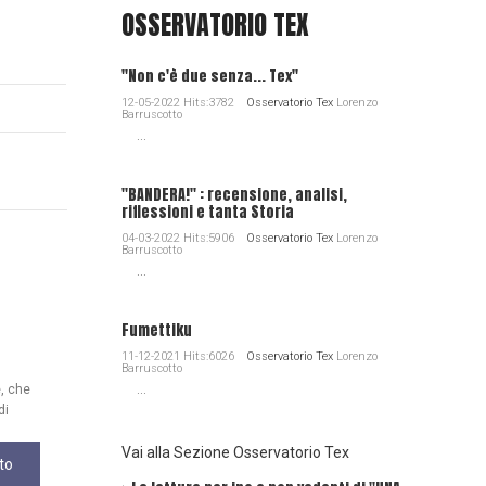
OSSERVATORIO TEX
"Non c'è due senza... Tex"
12-05-2022 Hits:3782
Osservatorio Tex
Lorenzo
Barruscotto
...
"BANDERA!" : recensione, analisi,
riflessioni e tanta Storia
04-03-2022 Hits:5906
Osservatorio Tex
Lorenzo
Barruscotto
...
Fumettiku
11-12-2021 Hits:6026
Osservatorio Tex
Lorenzo
Barruscotto
e, che
...
di
Vai alla Sezione Osservatorio Tex
to