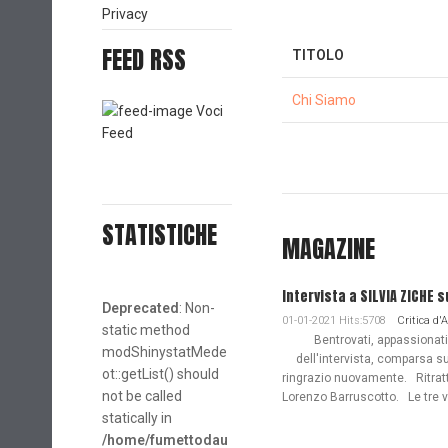
Privacy
FEED RSS
TITOLO
Chi Siamo
Voci
Feed
STATISTICHE
MAGAZINE
Intervista a SILVIA ZICHE s
Deprecated
: Non-
01-01-2021 Hits:5708
Critica d'
static method
Bentrovati, appassionati de
modShinystatMede
dell'intervista, comparsa s
ot::getList() should
ringrazio nuovamente. Ritratto
not be called
Lorenzo Barruscotto. Le tre vi
statically in
/home/fumettodau