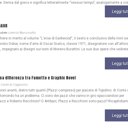
ale. Deriva dal greco e significa letteralmente “nessun tempo”, analogamente a co
Leggi tut
AGOR
Autore
Lorenzo Barruscotto
re in merito al volume “L'eroe di Darkwood”, il sesto e conclusivo della mini se
 visto Oskar, nome d'arte di Oscar Scalco, classe 1971, disegnatore con all'attivo
, impegnato ai disegni sui testi di Moreno Burattini. Le sue due opere che vedrete
Leggi tut
lsa differenza tra Fumetto e Graphic Novel
Conte di Cagliostro
ioni avanti, dietro tutti quanti (Plazzi compreso) per piacere di Topolino. di Conte 
ttomondo ha un problema. Ci sono dei pazzi che vanno in giro spacciandosi per
azzi e Roberto Recchioni? O Artibani, Plazzi e Recchioni sono pazzi? Ricapitoliam
Leggi tut