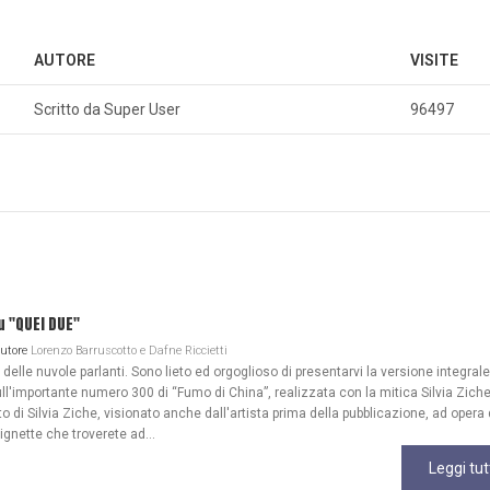
AUTORE
VISITE
Scritto da Super User
96497
u "QUEI DUE"
Autore
Lorenzo Barruscotto e Dafne Riccietti
lle nuvole parlanti. Sono lieto ed orgoglioso di presentarvi la versione integrale
ull'importante numero 300 di “Fumo di China”, realizzata con la mitica Silvia Zich
 di Silvia Ziche, visionato anche dall'artista prima della pubblicazione, ad opera 
gnette che troverete ad...
Leggi tut