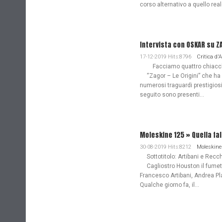
corso alternativo a quello re
Intervista con OSKAR su Z
17-12-2019 Hits:8796
Critica d'
Facciamo quattro chiacchie
“Zagor – Le Origini” che ha
numerosi traguardi prestigiosi
seguito sono presenti...
Moleskine 125 » Quella fa
30-08-2019 Hits:8212
Moleskine
Sottotitolo: Artibani e Recch
Cagliostro Houston il fume
Francesco Artibani, Andrea Pl
Qualche giorno fa, il...