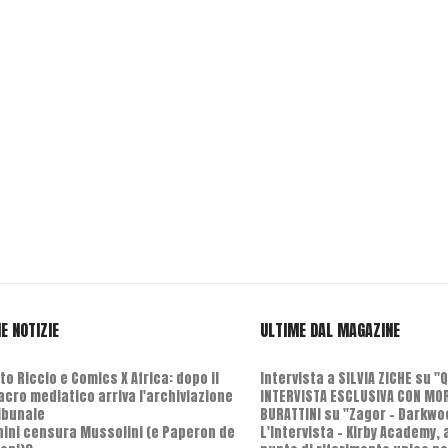
E NOTIZIE
ULTIME DAL MAGAZINE
o Riccio e Comics X Africa: dopo il
Intervista a SILVIA ZICHE su "
cro mediatico arriva l'archiviazione
INTERVISTA ESCLUSIVA CON MO
ribunale
BURATTINI su "Zagor - Darkwo
nini censura Mussolini (e Paperon de
L'Intervista - Kirby Academy,