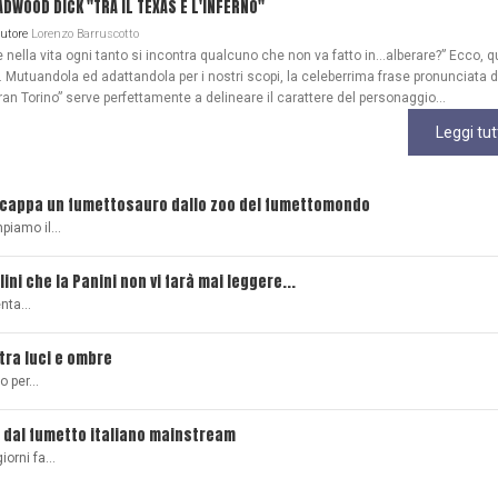
WOOD DICK "TRA IL TEXAS E L'INFERNO"
Autore
Lorenzo Barruscotto
ella vita ogni tanto si incontra qualcuno che non va fatto in…alberare?” Ecco, q
Mutuandola ed adattandola per i nostri scopi, la celeberrima frase pronunciata 
ran Torino” serve perfettamente a delineare il carattere del personaggio...
Leggi tut
scappa un fumettosauro dallo zoo del fumettomondo
mpiamo il…
lini che la Panini non vi farà mai leggere...
senta…
 tra luci e ombre
ro per…
 dal fumetto italiano mainstream
giorni fa…