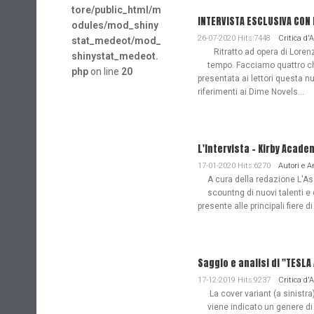
tore/public_html/m
INTERVISTA ESCLUSIVA CON
odules/mod_shiny
26-07-2020 Hits:7448
Critica d'
stat_medeot/mod_
Ritratto ad opera di Lorenz
shinystat_medeot.
tempo. Facciamo quattro ch
php
on line
20
presentata ai lettori questa nu
riferimenti ai Dime Novels...
L'Intervista - Kirby Acade
17-01-2020 Hits:6270
Autori e 
A cura della redazione L'Ass
scountng di nuovi talenti e 
presente alle principali fiere di
Saggio e analisi di "TESL
17-12-2019 Hits:9237
Critica d'
La cover variant (a sinistra
viene indicato un genere di