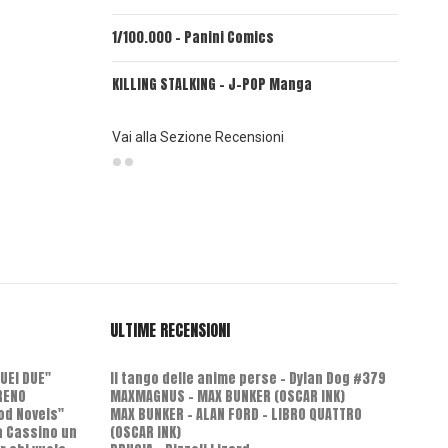
1/100.000 - Panini Comics
MY CAPR
KILLING STALKING - J-POP Manga
PSYCO-P
(Planet
Vai alla Sezione Recensioni
ULTIME RECENSIONI
QUEI DUE"
Il tango delle anime perse - Dylan Dog #379
RENO
MAXMAGNUS – MAX BUNKER (OSCAR INK)
od Novels"
MAX BUNKER – ALAN FORD – LIBRO QUATTRO
 a Cassino un
(OSCAR INK)