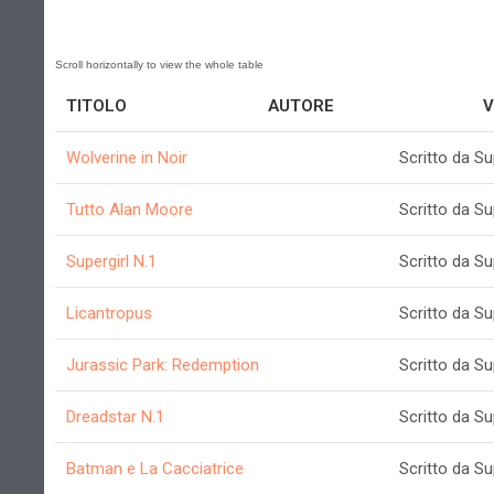
TITOLO
AUTORE
V
Wolverine in Noir
Scritto da S
Tutto Alan Moore
Scritto da S
Supergirl N.1
Scritto da S
Licantropus
Scritto da S
Jurassic Park: Redemption
Scritto da S
Dreadstar N.1
Scritto da S
Batman e La Cacciatrice
Scritto da S