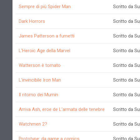
Sempre di più Spider Man
Scritto da S
Dark Horrors
Scritto da S
James Patterson a fumetti
Scritto da S
L’Heroic Age della Marvel
Scritto da S
Watterson è tornato
Scritto da S
L'invincibile Iron Man
Scritto da S
Il ritorno dei Mumin
Scritto da S
Arriva Ash, eroe de L’armata delle tenebre
Scritto da S
Watchmen 2?
Scritto da S
Prototype: da game a comics
Scritto da S