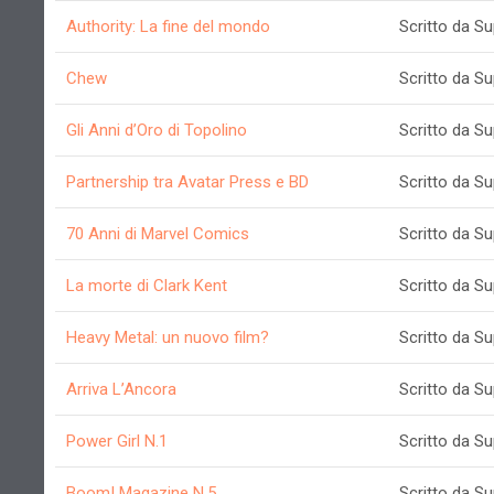
Authority: La fine del mondo
Scritto da S
Chew
Scritto da S
Gli Anni d’Oro di Topolino
Scritto da S
Partnership tra Avatar Press e BD
Scritto da S
70 Anni di Marvel Comics
Scritto da S
La morte di Clark Kent
Scritto da S
Heavy Metal: un nuovo film?
Scritto da S
Arriva L’Ancora
Scritto da S
Power Girl N.1
Scritto da S
Boom! Magazine N.5
Scritto da S