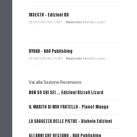
INSECTO - Edizioni BD
02-03-2018 Hits:17027
Recensioni
Matilde Losani
...
RYUKO - BAO Publishing
01-03-2018 Hits:15783
Recensioni
Matilde Losani
...
Vai alla Sezione Recensioni
NON SO CHI SEI ... Edizioni Rizzoli Lizard
L'EROE E
IL MARITO DI MIO FRATELLO - Planet Manga
SerVamp
LA SAGGEZZA DELLE PIETRE - Diabolo Edizioni
REVERIE 
GLI ANNI CHE RESTANO - BAO Publishing
FIRE PUN