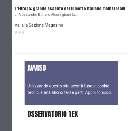
L’Europa: grande assente dal fumetto italiano mainstream
B
di Alessandro Bottero Alcuni giorni fa…
D
Vai alla Sezione Magazine
AVVISO
Utilizzando questo sito accetti l’uso di cookie
tecnici e analatici di terze parti.
Approfondisci
.
OSSERVATORIO TEX