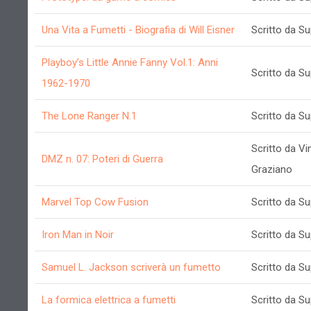
Una Vita a Fumetti - Biografia di Will Eisner
Scritto da S
Playboy’s Little Annie Fanny Vol.1: Anni
Scritto da S
1962-1970
The Lone Ranger N.1
Scritto da S
Scritto da V
DMZ n. 07: Poteri di Guerra
Graziano
Marvel Top Cow Fusion
Scritto da S
Iron Man in Noir
Scritto da S
Samuel L. Jackson scriverà un fumetto
Scritto da S
La formica elettrica a fumetti
Scritto da S