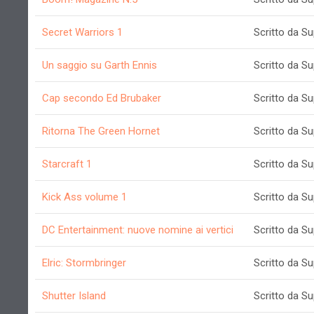
Secret Warriors 1
Scritto da S
Un saggio su Garth Ennis
Scritto da S
Cap secondo Ed Brubaker
Scritto da S
Ritorna The Green Hornet
Scritto da S
Starcraft 1
Scritto da S
Kick Ass volume 1
Scritto da S
DC Entertainment: nuove nomine ai vertici
Scritto da S
Elric: Stormbringer
Scritto da S
Shutter Island
Scritto da S