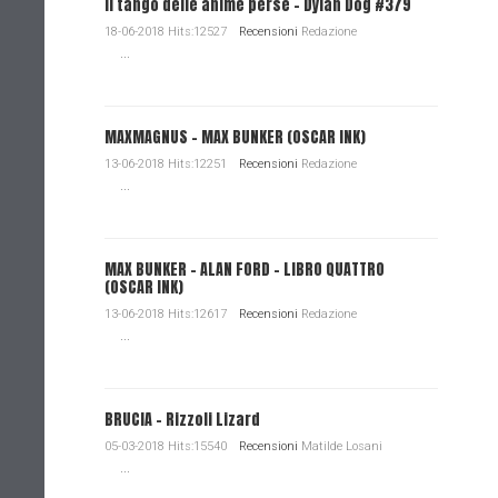
Il tango delle anime perse - Dylan Dog #379
18-06-2018 Hits:12527
Recensioni
Redazione
...
MAXMAGNUS – MAX BUNKER (OSCAR INK)
13-06-2018 Hits:12251
Recensioni
Redazione
...
MAX BUNKER – ALAN FORD – LIBRO QUATTRO
(OSCAR INK)
13-06-2018 Hits:12617
Recensioni
Redazione
...
BRUCIA - Rizzoli Lizard
05-03-2018 Hits:15540
Recensioni
Matilde Losani
...