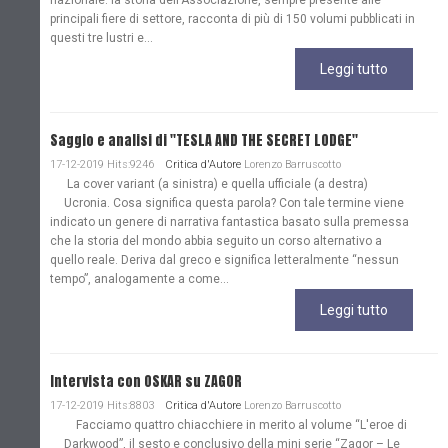
nazionale: la storia dell'Associazione, sempre presente alle
principali fiere di settore, racconta di più di 150 volumi pubblicati in
questi tre lustri e...
Leggi tutto
Saggio e analisi di "TESLA AND THE SECRET LODGE"
17-12-2019 Hits:9246
Critica d'Autore
Lorenzo Barruscotto
La cover variant (a sinistra) e quella ufficiale (a destra)
Ucronia. Cosa significa questa parola? Con tale termine viene
indicato un genere di narrativa fantastica basato sulla premessa
che la storia del mondo abbia seguito un corso alternativo a
quello reale. Deriva dal greco e significa letteralmente “nessun
tempo”, analogamente a come...
Leggi tutto
Intervista con OSKAR su ZAGOR
17-12-2019 Hits:8803
Critica d'Autore
Lorenzo Barruscotto
Facciamo quattro chiacchiere in merito al volume “L'eroe di
Darkwood”, il sesto e conclusivo della mini serie “Zagor – Le