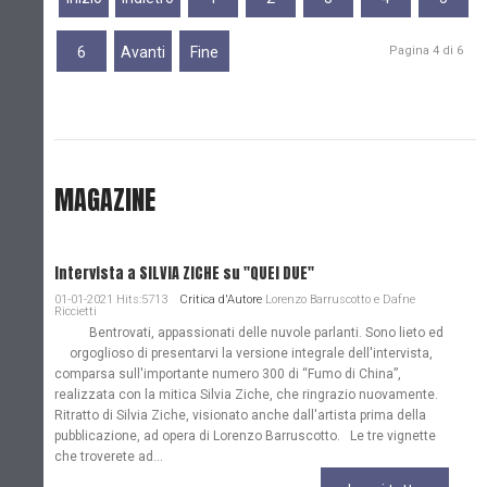
6
Avanti
Fine
Pagina 4 di 6
MAGAZINE
Intervista a SILVIA ZICHE su "QUEI DUE"
01-01-2021 Hits:5713
Critica d'Autore
Lorenzo Barruscotto e Dafne
Riccietti
Bentrovati, appassionati delle nuvole parlanti. Sono lieto ed
orgoglioso di presentarvi la versione integrale dell'intervista,
comparsa sull'importante numero 300 di “Fumo di China”,
realizzata con la mitica Silvia Ziche, che ringrazio nuovamente.
Ritratto di Silvia Ziche, visionato anche dall'artista prima della
pubblicazione, ad opera di Lorenzo Barruscotto. Le tre vignette
che troverete ad...