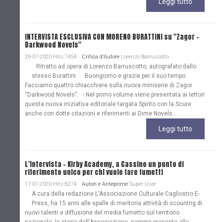
Leggi tutto
INTERVISTA ESCLUSIVA CON MORENO BURATTINI su "Zagor -
Darkwood Novels"
26-07-2020 Hits:7454
Critica d'Autore
Lorenzo Barruscotto
Ritratto ad opera di Lorenzo Barruscotto, autografato dallo
stesso Burattini. Buongiorno e grazie per il suo tempo.
Facciamo quattro chiacchiere sulla nuova miniserie di Zagor
“Darkwood Novels”. - Nel primo volume viene presentata ai lettori
questa nuova iniziativa editoriale targata Spirito con la Scure
anche con dotte citazioni e riferimenti ai Dime Novels...
Leggi tutto
L'Intervista - Kirby Academy, a Cassino un punto di
riferimento unico per chi vuole fare fumetti
17-01-2020 Hits:6274
Autori e Anteprime
Super User
A cura della redazione L'Associazione Culturale Cagliostro E-
Press, ha 15 anni alle spalle di meritoria attività di scountng di
nuovi talenti e diffusione del media fumetto sul territorio