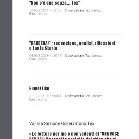
"Non c'è due senza... Tex"
12-05-2022 Hits:3789
Osservatorio Tex
Lorenzo
Barruscotto
...
"BANDERA!" : recensione, analisi, riflessioni
e tanta Storia
04-03-2022 Hits:5915
Osservatorio Tex
Lorenzo
Barruscotto
...
Fumettiku
11-12-2021 Hits:6031
Osservatorio Tex
Lorenzo
Barruscotto
...
Vai alla Sezione Osservatorio Tex
> Le letture per ipo e non vedenti di "UNA VOCE
Intervi