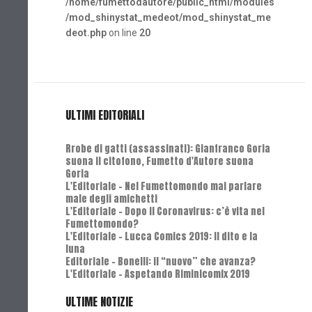
/home/fumettodautore/public_html/modules
/mod_shinystat_medeot/mod_shinystat_me
deot.php
on line
20
ULTIMI EDITORIALI
Rrobe di gatti (assassinati): Gianfranco Goria
suona il citofono, Fumetto d'Autore suona
Goria
L'Editoriale - Nel Fumettomondo mai parlare
male degli amichetti
L'Editoriale - Dopo il Coronavirus: c’è vita nel
Fumettomondo?
L'Editoriale - Lucca Comics 2019: Il dito e la
luna
Editoriale - Bonelli: il “nuovo” che avanza?
L'Editoriale - Aspetando Riminicomix 2019
ULTIME NOTIZIE