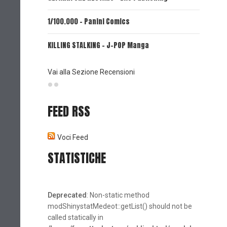
1/100.000 - Panini Comics
MY CAPR
KILLING STALKING - J-POP Manga
PSYCO-P
(Planet
Vai alla Sezione Recensioni
FEED RSS
Voci Feed
STATISTICHE
Deprecated
: Non-static method
modShinystatMedeot::getList() should not be
called statically in