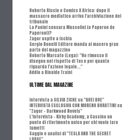
Roberto Riccio e Comics X Africa: dopo il
massacro mediatico arriva l'archiviazione del
tribunale
La Panini censura Mussolini (e Paperon de
Paperoni)?
Zagor ospite a Ischia
Sergio Bonelli Editore manda al macero gran
parte del magazzino
Roberto Marcato (Lega): "Ho rimosso il
disegno nel rispetto di Tex e per quanto
riguarda l'azione legale..."
Addio a Rinaldo Traini
ULTIME DAL MAGAZINE
Intervista a SILVIA ZICHE su "QUEI DUE"
INTERVISTA ESCLUSIVA CON MORENO BURATTINI su
"Zagor - Darkwood Novels"
L'Intervista - Kirby Academy, a Cassino un
punto di riferimento unico per chi vuole fare
fumetti
Saggio e analisi di "TESLA AND THE SECRET
LODGE"