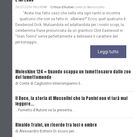
29-07-2019 Hits:9048
Critica d'Autore
Lorenzo Barruscotto
"Avete mai fatto caso che nella vita ogni tanto si incontra
qualcuno che non va fatto in…alberare?” Ecco, quel qualcuno è
Deadwood Dick. Mutuandola ed adattandola per i nostri scopi, la
celeberrima frase pronunciata da un granitico Clint Eastwood in
“Gran Torino” serve perfettamente a delineare il carattere del
personaggio...
Leggi tutto
Moleskine 124 » Quando scappa un fumettosauro dallo zoo
C
del fumettomondo
P
di Conte di Cagliostro Interrompiamo il…
D
Il Duce, la storia di Mussolini che la Panini non vi farà mai
L
leggere...
L
...Fumetto d'Autore ve la presenta…
L
Rinaldo Traini, un ricordo tra luci e ombre
L
di Alessandro Bottero Di sicuro per…
O