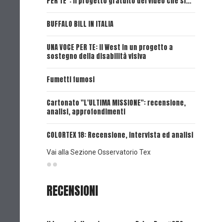
PER TE": il progetto gratuito dei video che si…
Dick, Tex
BUFFALO BILL IN ITALIA
UNA VOCE
UNA VOCE PER TE: il West in un progetto a
UNA VOCE
sostegno della disabilità visiva
UNA VOCE
Fumetti fumosi
UNA VOCE
Cartonato "L'ULTIMA MISSIONE": recensione,
analisi, approfondimenti
UNA VOCE
COLORTEX 18: Recensione, intervista ed analisi
Vai alla Sezione Osservatorio Tex
RECENSIONI