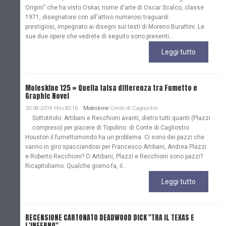
Origini” che ha visto Oskar, nome d'arte di Oscar Scalco, classe
1971, disegnatore con all'attivo numerosi traguardi
prestigiosi, impegnato ai disegni sui testi di Moreno Burattini. Le
sue due opere che vedrete di seguito sono presenti...
Leggi tutto
Moleskine 125 » Quella falsa differenza tra Fumetto e
Graphic Novel
30-08-2019 Hits:8216
Moleskine
Conte di Cagliostro
Sottotitolo: Artibani e Recchioni avanti, dietro tutti quanti (Plazzi
compreso) per piacere di Topolino. di Conte di Cagliostro
Houston il fumettomondo ha un problema. Ci sono dei pazzi che
vanno in giro spacciandosi per Francesco Artibani, Andrea Plazzi
e Roberto Recchioni? O Artibani, Plazzi e Recchioni sono pazzi?
Ricapitoliamo. Qualche giorno fa, il...
Leggi tutto
RECENSIONE CARTONATO DEADWOOD DICK "TRA IL TEXAS E
L'INFERNO"