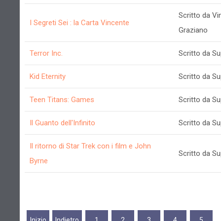
Scritto da V
I Segreti Sei : la Carta Vincente
Graziano
Terror Inc.
Scritto da S
Kid Eternity
Scritto da S
Teen Titans: Games
Scritto da S
Il Guanto dell'Infinito
Scritto da S
Il ritorno di Star Trek con i film e John
Scritto da S
Byrne
Inizio
Indietro
1
2
3
4
5