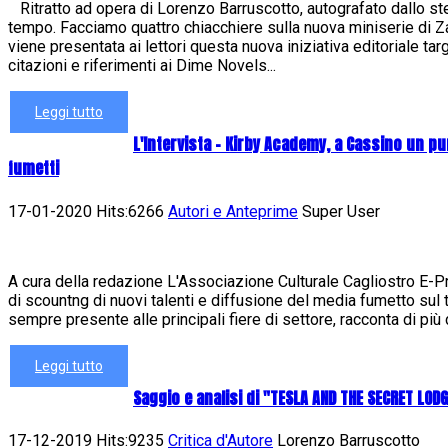
Ritratto ad opera di Lorenzo Barruscotto, autografato dallo st
tempo. Facciamo quattro chiacchiere sulla nuova miniserie di
viene presentata ai lettori questa nuova iniziativa editoriale ta
citazioni e riferimenti ai Dime Novels...
Leggi tutto
L'Intervista - Kirby Academy, a Cassino un pu
fumetti
17-01-2020 Hits:6266
Autori e Anteprime
Super User
A cura della redazione L'Associazione Culturale Cagliostro E-Pres
di scountng di nuovi talenti e diffusione del media fumetto sul t
sempre presente alle principali fiere di settore, racconta di più d
Leggi tutto
Saggio e analisi di "TESLA AND THE SECRET LOD
17-12-2019 Hits:9235
Critica d'Autore
Lorenzo Barruscotto