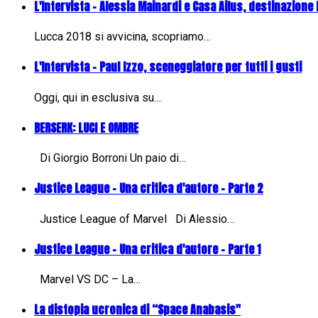
L'Intervista - Alessia Mainardi e Casa Ailus, destinazione
Lucca 2018 si avvicina, scopriamo…
L'Intervista - Paul Izzo, sceneggiatore per tutti i gusti
Oggi, qui in esclusiva su…
BERSERK: LUCI E OMBRE
Di Giorgio Borroni Un paio di…
Justice League - Una critica d'autore - Parte 2
Justice League of Marvel Di Alessio…
Justice League - Una critica d'autore - Parte 1
Marvel VS DC – La…
La distopia ucronica di “Space Anabasis"