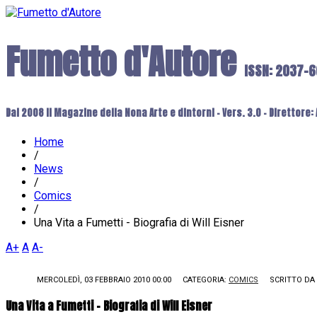
Fumetto d'Autore
ISSN: 2037-
Dal 2008 il Magazine della Nona Arte e dintorni - Vers. 3.0 - Direttore
Home
/
News
/
Comics
/
Una Vita a Fumetti - Biografia di Will Eisner
A+
A
A-
MERCOLEDÌ, 03 FEBBRAIO 2010 00:00
CATEGORIA:
COMICS
SCRITTO DA
Una Vita a Fumetti - Biografia di Will Eisner