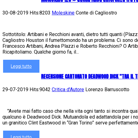
30-08-2019 Hits:8203
Moleskine
Conte di Cagliostro
Sottotitolo: Artibani e Recchioni avanti, dietro tutti quanti (Pla
Cagliostro Houston il fumettomondo ha un problema. Ci sono de
Francesco Artibani, Andrea Plazzi e Roberto Recchioni? O Artib
Ricapitoliamo. Qualche giorno fa, il...
Leggi tutto
RECENSIONE CARTONATO DEADWOOD DICK "TRA IL TE
29-07-2019 Hits:9042
Critica d'Autore
Lorenzo Barruscotto
"Avete mai fatto caso che nella vita ogni tanto si incontra qua
qualcuno è Deadwood Dick. Mutuandola ed adattandola per i nost
un granitico Clint Eastwood in “Gran Torino” serve perfettamente 
Leggi tutto