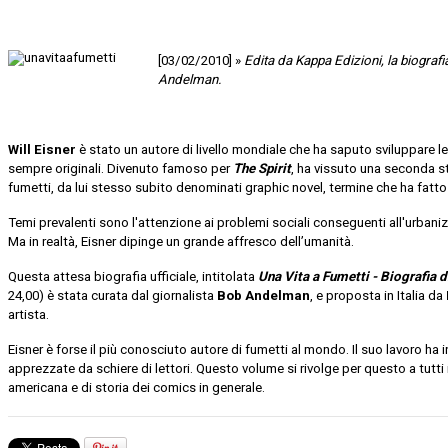
[03/02/2010] »
Edita da Kappa Edizioni, la biograf
Andelman.
Will Eisner
è stato un autore di livello mondiale che ha saputo sviluppare l
sempre originali. Divenuto famoso per
The Spirit
, ha vissuto una seconda st
fumetti, da lui stesso subito denominati graphic novel, termine che ha fatto 
Temi prevalenti sono l'attenzione ai problemi sociali conseguenti all'urbanizza
Ma in realtà, Eisner dipinge un grande affresco dell’umanità.
Questa attesa biografia ufficiale, intitolata
Una Vita a Fumetti - Biografia d
24,00) è stata curata dal giornalista
Bob Andelman
, e proposta in Italia da
artista.
Eisner è forse il più conosciuto autore di fumetti al mondo. Il suo lavoro ha
apprezzate da schiere di lettori. Questo volume si rivolge per questo a tutti 
americana e di storia dei comics in generale.