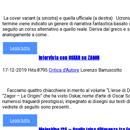
La cover variant (a sinistra) e quella ufficiale (a destra) Ucron
termine viene indicato un genere di narrativa fantastica basato
seguito un corso alternativo a quello reale. Deriva dal greco e 
analogamente a come...
Leggi tutto
Intervista con OSKAR su ZAGOR
17-12-2019 Hits:8795
Critica d'Autore
Lorenzo Barruscotto
Facciamo quattro chiacchiere in merito al volume “L'eroe di Da
“Zagor – Le Origini” che ha visto Oskar, nome d'arte di Oscar Sc
numerosi traguardi prestigiosi, impegnato ai disegni sui testi 
vedrete di seguito sono presenti...
Leggi tutto
Moleskine 125 » Quella falsa differenza tra F