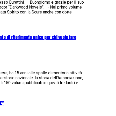
esso Burattini. Buongiorno e grazie per il suo
 Zagor “Darkwood Novels”. - Nel primo volume
rgata Spirito con la Scure anche con dotte
nto di riferimento unico per chi vuole fare
s, ha 15 anni alle spalle di meritoria attività
erritorio nazionale: la storia dell'Associazione,
i 150 volumi pubblicati in questi tre lustri e...
GE"