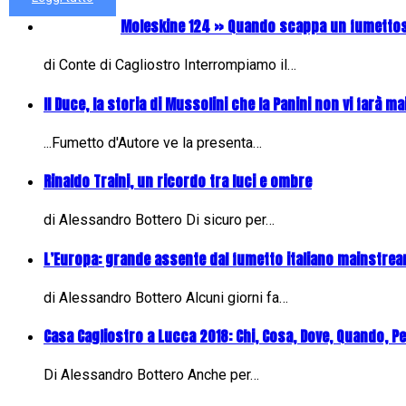
Moleskine 124 » Quando scappa un fumettos
di Conte di Cagliostro Interrompiamo il…
Il Duce, la storia di Mussolini che la Panini non vi farà mai
...Fumetto d'Autore ve la presenta…
Rinaldo Traini, un ricordo tra luci e ombre
di Alessandro Bottero Di sicuro per…
L’Europa: grande assente dal fumetto italiano mainstre
di Alessandro Bottero Alcuni giorni fa…
Casa Cagliostro a Lucca 2018: Chi, Cosa, Dove, Quando, P
Di Alessandro Bottero Anche per…