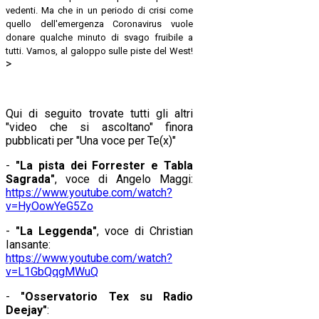
vedenti. Ma che in un periodo di crisi come
quello dell'emergenza Coronavirus vuole
donare qualche minuto di svago fruibile a
tutti. Vamos, al galoppo sulle piste del West!
>
Qui di seguito trovate tutti gli altri
"video che si ascoltano" finora
pubblicati per "Una voce per Te(x)"
-
"La pista dei Forrester e Tabla
Sagrada"
, voce di Angelo Maggi:
https://www.youtube.com/watch?
v=HyOowYeG5Zo
-
"La Leggenda"
, voce di Christian
Iansante:
https://www.youtube.com/watch?
v=L1GbQqgMWuQ
-
"Osservatorio Tex su Radio
Deejay"
: