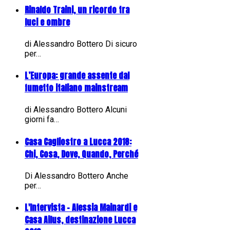
Rinaldo Traini, un ricordo tra
luci e ombre
di Alessandro Bottero Di sicuro
per…
L’Europa: grande assente dal
fumetto italiano mainstream
di Alessandro Bottero Alcuni
giorni fa…
Casa Cagliostro a Lucca 2018:
Chi, Cosa, Dove, Quando, Perché
Di Alessandro Bottero Anche
per…
L'Intervista - Alessia Mainardi e
Casa Ailus, destinazione Lucca