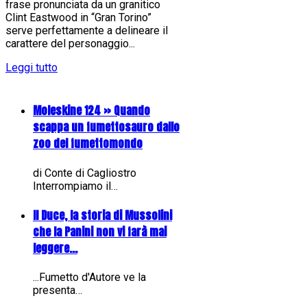
frase pronunciata da un granitico
Clint Eastwood in “Gran Torino”
serve perfettamente a delineare il
carattere del personaggio...
Leggi tutto
Moleskine 124 » Quando
scappa un fumettosauro dallo
zoo del fumettomondo
di Conte di Cagliostro
Interrompiamo il…
Il Duce, la storia di Mussolini
che la Panini non vi farà mai
leggere...
...Fumetto d'Autore ve la
presenta…