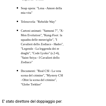
Soap opera: "Lena - Amore della
mia vita"
Telenovela: "Rebelde Way"
Cartoni animati:
"Samurai 7", "X-
Men Evolution", "Kung-Foot: la
squadra delle meraviglie", "I
Cavalieri dello Zodiaco - Hades",
"
Legendz - La leggenda dei re
draghi
",
"Code Lyoko" (s.2-4),
"Saint Seiya - I Cavalieri dello
Zodiaco"
Documenti: "Real CSI - La vera
scena del crimine", "Mystery CSI
- Oltre la scena del crimine",
"Globe Trekker"
E' stato direttore del doppiaggio per: