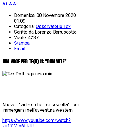
A+
A
A-
Domenica, 08 Novembre 2020
01:09
Categoria:
Osservatorio Tex
Scritto da
Lorenzo Barruscotto
Visite: 4287
Stampa
Email
UNA VOCE PER TE(X) 11: "DINAMITE"
Nuovo "video che si ascolta" per
immergersi nell'avventura western:
https://www.youtube.com/watch?
v=17rV-o6LIJU