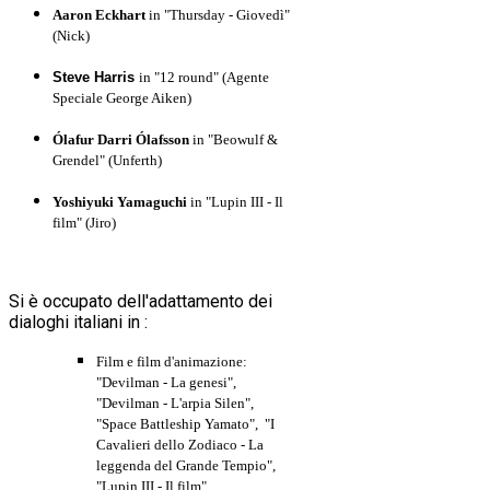
Aaron Eckhart
in "Thursday - Giovedì"
(Nick)
Steve Harris
in "12 round" (Agente
Speciale George Aiken)
Ólafur Darri Ólafsson
in "Beowulf &
Grendel" (Unferth)
Yoshiyuki Yamaguchi
in "Lupin III - Il
film" (Jiro)
Si è occupato dell'adattamento dei
dialoghi italiani in :
Film e film d'animazione:
"Devilman - La genesi",
"Devilman - L'arpia Silen",
"Space Battleship Yamato", "I
Cavalieri dello Zodiaco - La
leggenda del Grande Tempio",
"Lupin III - Il film"