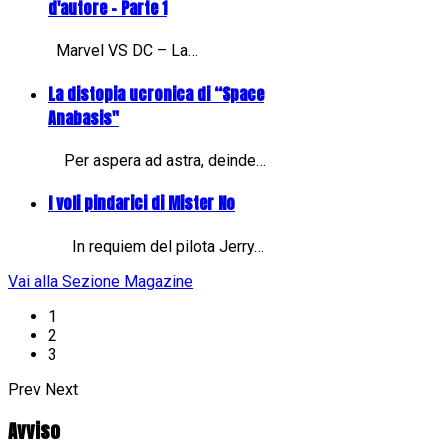
d'autore - Parte 1
Marvel VS DC – La…
La distopia ucronica di “Space
Anabasis"
Per aspera ad astra, deinde…
I voli pindarici di Mister No
In requiem del pilota Jerry…
Vai alla Sezione Magazine
1
2
3
Prev
Next
Avviso