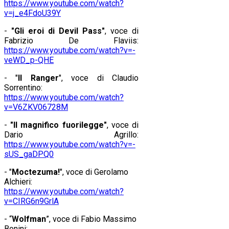
https://www.youtube.com/watch?
v=j_e4FdoU39Y
-
"Gli eroi di Devil Pass"
, voce di
Fabrizio De Flaviis:
https://www.youtube.com/watch?v=-
veWD_p-QHE
- "
Il Ranger
", voce di Claudio
Sorrentino:
https://www.youtube.com/watch?
v=V6ZKV06728M
-
"Il magnifico fuorilegge"
, voce di
Dario Agrillo:
https://www.youtube.com/watch?v=-
sUS_gaDPQ0
- "
Moctezuma!
", voce di Gerolamo
Alchieri:
https://www.youtube.com/watch?
v=CIRG6n9GrlA
- “
Wolfman
”, voce di Fabio Massimo
Bonini: