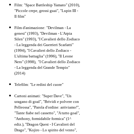
Film: "Space Battleship Yamato" (2010),
"Piccole crepe, grossi guai", "Lupin III -
Il film"
Film d'animazione: "Devilman - La
genesi" (1993), "Devilman - L'Arpia
Silen" (1993), "I Cavalieri dello Zodiaco
- La leggenda dei Guerrieri Scarlatti"
(1994), "I Cavalieri dello Zodiaco -
L'ultima battaglia" (1996), "Il Leone
Nero" (1998), "I Cavalieri dello Zodiaco
- La leggenda del Grande Tempio"
(2014)
Telefilm: "Le redini del cuore"
Cartoni animati:
"Super Dave", "Un
uragano di goal",
"Brividi e polvere con
Pelleossa"
, "Parola d'ordine: arriviamo!",
"Tante fiabe nel cassetto", "A tutto goal",
"Anthony, formidabile formica
" (1^
ediz.), "Dragon Quest - I Cavalieri del
Drago",
"Kojiro - Lo spirito del vento
",