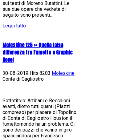
sui testi di Moreno Burattini. Le
sue due opere che vedrete di
seguito sono presenti...
Leggi tutto
Moleskine 125 » Quella falsa
differenza tra Fumetto e Graphic
Novel
30-08-2019 Hits:8203
Moleskine
Conte di Cagliostro
Sottotitolo: Artibani e Recchioni
avanti, dietro tutti quanti (Plazzi
compreso) per piacere di Topolino.
di Conte di Cagliostro Houston il
fumettomondo ha un problema. Ci
sono dei pazzi che vanno in giro
spacciandosi per Francesco