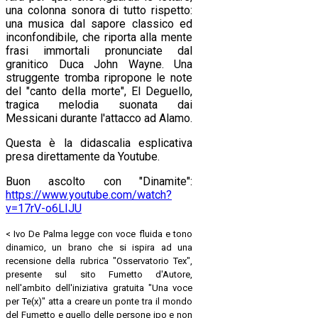
una colonna sonora di tutto rispetto:
una musica dal sapore classico ed
inconfondibile, che riporta alla mente
frasi immortali pronunciate dal
granitico Duca John Wayne. Una
struggente tromba ripropone le note
del "canto della morte", El Deguello,
tragica melodia suonata dai
Messicani durante l'attacco ad Alamo.
Questa è la didascalia esplicativa
presa direttamente da Youtube.
Buon ascolto con "Dinamite":
https://www.youtube.com/watch?
v=17rV-o6LIJU
< Ivo De Palma legge con voce fluida e tono
dinamico, un brano che si ispira ad una
recensione della rubrica "Osservatorio Tex",
presente sul sito Fumetto d'Autore,
nell'ambito dell'iniziativa gratuita "Una voce
per Te(x)" atta a creare un ponte tra il mondo
del Fumetto e quello delle persone ipo e non