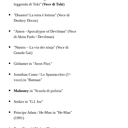
leggenda di Toki" (
Voce di Toki
)
"Disaster! La terra è fottuta" (Voce di
Donkey Dixon)
"Amon - Apocalypse of Devilman" (Voce
di Akira Fudo / Devilman)
"Naruto – La via dei ninja" (Voce di
Grande Gai)
Gildamer in "Aeon Flux"
Jonathan Crane / Lo Spauracchio (1^
voce) in "Batman"
Mahoney
in "Scuola di polizia"
Striker in "G.I. Joe"
Principe Adam / He-Man in "He-Man"
(1991)