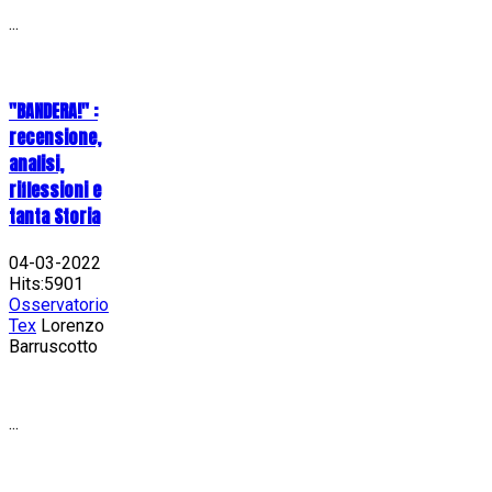
...
"BANDERA!" :
recensione,
analisi,
riflessioni e
tanta Storia
04-03-2022
Hits:5901
Osservatorio
Tex
Lorenzo
Barruscotto
...