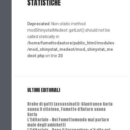
STATISTICHE
Deprecated
: Non-static method
modShinystatMedeot::getList() should not be
called statically in
/home/fumettodautore/public_html/modules
/mod_shinystat_medeot/mod_shinystat_me
deot.php
on line
20
ULTIMI EDITORIALI
Rrobe di gatti (assassinati): Gianfranco Goria
suona il citofono, Fumetto d'Autore suona
Goria
L'Editoriale - Nel Fumettomondo mai parlare
male degli amichetti