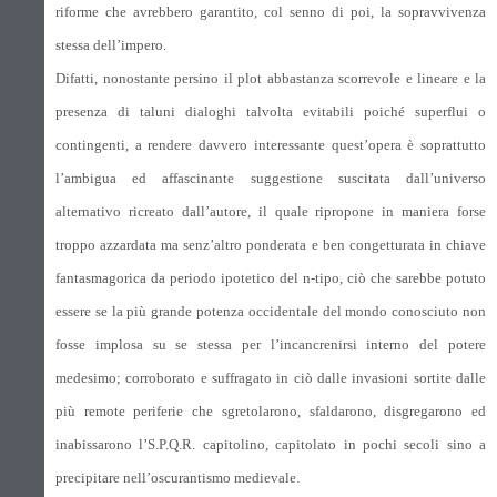
riforme che avrebbero garantito, col senno di poi, la sopravvivenza
stessa dell’impero.
Difatti, nonostante persino il plot abbastanza scorrevole e lineare e la
presenza di taluni dialoghi talvolta evitabili poiché superflui o
contingenti, a rendere davvero interessante quest’opera è soprattutto
l’ambigua ed affascinante suggestione suscitata dall’universo
alternativo ricreato dall’autore, il quale ripropone in maniera forse
troppo azzardata ma senz’altro ponderata e ben congetturata in chiave
fantasmagorica da periodo ipotetico del n-tipo, ciò che sarebbe potuto
essere se la più grande potenza occidentale del mondo conosciuto non
fosse implosa su se stessa per l’incancrenirsi interno del potere
medesimo; corroborato e suffragato in ciò dalle invasioni sortite dalle
più remote periferie che sgretolarono, sfaldarono, disgregarono ed
inabissarono l’S.P.Q.R. capitolino, capitolato in pochi secoli sino a
precipitare nell’oscurantismo medievale.