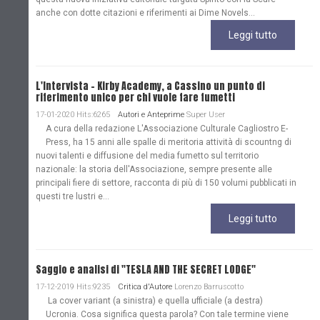
anche con dotte citazioni e riferimenti ai Dime Novels...
Leggi tutto
L'Intervista - Kirby Academy, a Cassino un punto di
riferimento unico per chi vuole fare fumetti
17-01-2020 Hits:6265
Autori e Anteprime
Super User
A cura della redazione L'Associazione Culturale Cagliostro E-
Press, ha 15 anni alle spalle di meritoria attività di scountng di
nuovi talenti e diffusione del media fumetto sul territorio
nazionale: la storia dell'Associazione, sempre presente alle
principali fiere di settore, racconta di più di 150 volumi pubblicati in
questi tre lustri e...
Leggi tutto
Saggio e analisi di "TESLA AND THE SECRET LODGE"
17-12-2019 Hits:9235
Critica d'Autore
Lorenzo Barruscotto
La cover variant (a sinistra) e quella ufficiale (a destra)
Ucronia. Cosa significa questa parola? Con tale termine viene