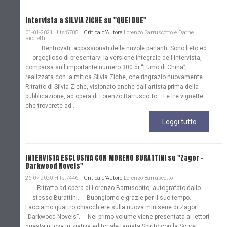
Intervista a SILVIA ZICHE su "QUEI DUE"
01-01-2021 Hits:5705
Critica d'Autore
Lorenzo Barruscotto e Dafne
Riccietti
Bentrovati, appassionati delle nuvole parlanti. Sono lieto ed
orgoglioso di presentarvi la versione integrale dell'intervista,
comparsa sull'importante numero 300 di “Fumo di China”,
realizzata con la mitica Silvia Ziche, che ringrazio nuovamente.
Ritratto di Silvia Ziche, visionato anche dall'artista prima della
pubblicazione, ad opera di Lorenzo Barruscotto. Le tre vignette
che troverete ad...
Leggi tutto
INTERVISTA ESCLUSIVA CON MORENO BURATTINI su "Zagor -
Darkwood Novels"
26-07-2020 Hits:7446
Critica d'Autore
Lorenzo Barruscotto
Ritratto ad opera di Lorenzo Barruscotto, autografato dallo
stesso Burattini. Buongiorno e grazie per il suo tempo.
Facciamo quattro chiacchiere sulla nuova miniserie di Zagor
“Darkwood Novels”. - Nel primo volume viene presentata ai lettori
questa nuova iniziativa editoriale targata Spirito con la Scure