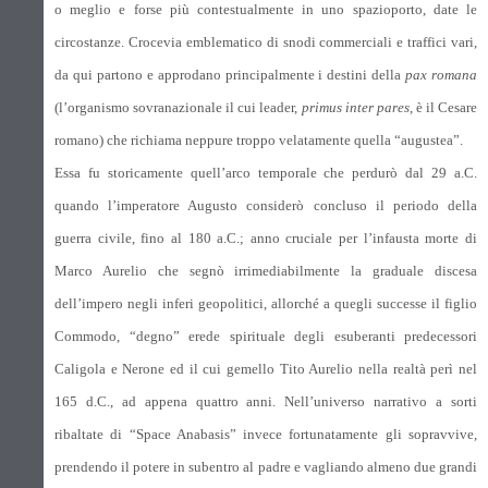
o meglio e forse più contestualmente in uno spazioporto, date le
circostanze. Crocevia emblematico di snodi commerciali e traffici vari,
da qui partono e approdano principalmente i destini della
pax romana
(l’organismo sovranazionale il cui leader,
primus inter pares
, è il Cesare
romano) che richiama neppure troppo velatamente quella “augustea”.
Essa fu storicamente quell’arco temporale che perdurò dal 29 a.C.
quando l’imperatore Augusto considerò concluso il periodo della
guerra civile, fino al 180 a.C.; anno cruciale per l’infausta morte di
Marco Aurelio che segnò irrimediabilmente la graduale discesa
dell’impero negli inferi geopolitici, allorché a quegli successe il figlio
Commodo, “degno” erede spirituale degli esuberanti predecessori
Caligola e Nerone ed il cui gemello Tito Aurelio nella realtà perì nel
165 d.C., ad appena quattro anni. Nell’universo narrativo a sorti
ribaltate di “Space Anabasis” invece fortunatamente gli sopravvive,
prendendo il potere in subentro al padre e vagliando almeno due grandi