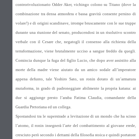
controrivoluzionario Odder Aker, vichingo colono su Titano (dove la
combinazione tra densa atmosfera e bassa gravità consente persino di
volare!) e di origini scandinave, irrompe bruscamente con le sue truppe
durante una riunione del senato, producendosi in un risolutivo scontro
verbale con il Cesare che, negatogli il consenso alla richiesta della
terraformazione, viene brutalmente ucciso a sangue freddo da quegli.
Comincia dunque la fuga del figlio Lucio, che dopo aver assistito alla
morte della madre viene aiutato da un amico sodale all’imperatore
appena defunto, tale Yoshiro Sato, un ronin dotato di un’armatura
mutaforma, in grado di padroneggiare abilmente la propria katana: ai
due si aggiunge presto l’araba Fatima Claudia, comandante della
Guardia Pretoriana ed un collega.
Spostandosi tra le superstrade a levitazione di un mondo che ha scisso
l’atomo, il ronin insegnerà l’arte del combattimento al giovane erede,
cresciuto però secondo i dettami della filosofia stoica e quindi portatore