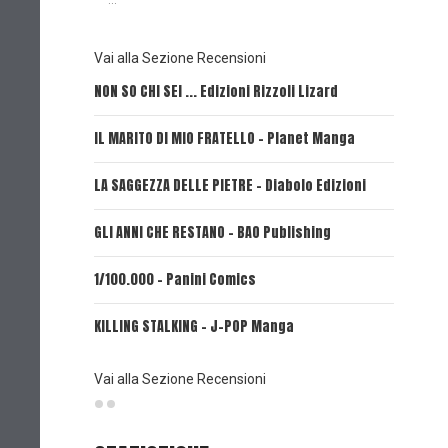
...
Vai alla Sezione Recensioni
NON SO CHI SEI ... Edizioni Rizzoli Lizard
L'EROE E
IL MARITO DI MIO FRATELLO - Planet Manga
SerVamp
LA SAGGEZZA DELLE PIETRE - Diabolo Edizioni
REVERIE 
GLI ANNI CHE RESTANO - BAO Publishing
FIRE PUN
1/100.000 - Panini Comics
MY CAPR
KILLING STALKING - J-POP Manga
PSYCO-P
(Planet
Vai alla Sezione Recensioni