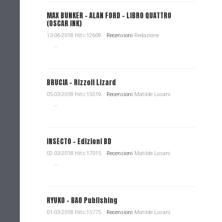
MAX BUNKER – ALAN FORD – LIBRO QUATTRO
(OSCAR INK)
13-06-2018 Hits:12609
Recensioni
Redazione
...
BRUCIA - Rizzoli Lizard
05-03-2018 Hits:15519
Recensioni
Matilde Losani
...
INSECTO - Edizioni BD
02-03-2018 Hits:17015
Recensioni
Matilde Losani
...
RYUKO - BAO Publishing
01-03-2018 Hits:15775
Recensioni
Matilde Losani