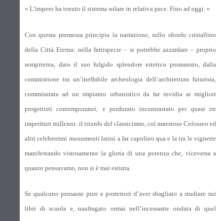
« L’impero ha tenuto il sistema solare in relativa pace. Fino ad oggi. »
Con questa premessa principia la narrazione, sullo sfondo cristallino
della Città Eterna: nella fattispecie – si potrebbe azzardare – proprio
sempiterna, dato il suo fulgido splendore estetico promanato, dalla
commistione tra un’ineffabile archeologia dell’architettura futurista,
commisurata ad un impianto urbanistico da far invidia ai migliori
progettisti contemporanei; e perdurato incontrastato per quasi tre
imperituri millenni: il trionfo del classicismo, col maestoso Colosseo ed
altri celeberrimi monumenti latini a far capolino qua e la tra le vignette
manifestando vistosamente la gloria di una potenza che, viceversa a
quanto pensavamo, non si è mai estinta.
Se qualcuno pensasse pure a posteriori d’aver sbagliato a studiare sui
libri di scuola e, naufragato ormai nell’incessante ondata di quel