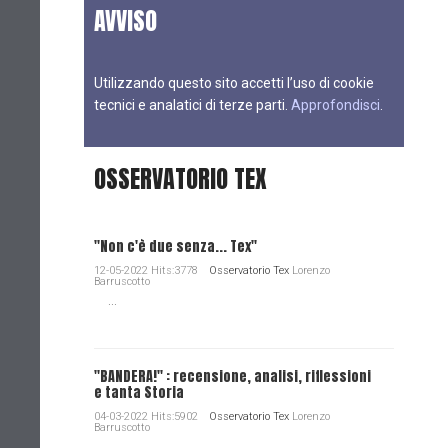
AVVISO
Utilizzando questo sito accetti l’uso di cookie
tecnici e analatici di terze parti.
Approfondisci
.
OSSERVATORIO TEX
"Non c'è due senza... Tex"
12-05-2022 Hits:3778
Osservatorio Tex
Lorenzo
Barruscotto
...
"BANDERA!" : recensione, analisi, riflessioni
e tanta Storia
04-03-2022 Hits:5902
Osservatorio Tex
Lorenzo
Barruscotto
...