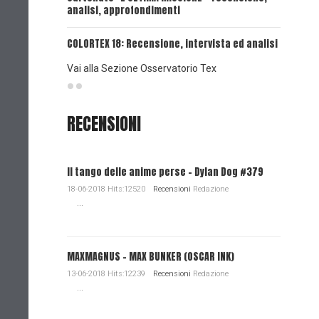
analisi, approfondimenti
UNA VOCE
COLORTEX 18: Recensione, intervista ed analisi
Vai alla Sezione Osservatorio Tex
RECENSIONI
Il tango delle anime perse - Dylan Dog #379
18-06-2018 Hits:12520
Recensioni
Redazione
...
MAXMAGNUS – MAX BUNKER (OSCAR INK)
13-06-2018 Hits:12239
Recensioni
Redazione
...