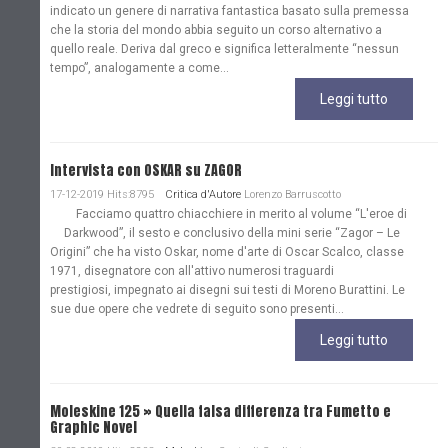
indicato un genere di narrativa fantastica basato sulla premessa
che la storia del mondo abbia seguito un corso alternativo a
quello reale. Deriva dal greco e significa letteralmente “nessun
tempo”, analogamente a come...
Leggi tutto
Intervista con OSKAR su ZAGOR
17-12-2019 Hits:8795
Critica d'Autore
Lorenzo Barruscotto
Facciamo quattro chiacchiere in merito al volume “L'eroe di
Darkwood”, il sesto e conclusivo della mini serie “Zagor – Le
Origini” che ha visto Oskar, nome d'arte di Oscar Scalco, classe
1971, disegnatore con all'attivo numerosi traguardi
prestigiosi, impegnato ai disegni sui testi di Moreno Burattini. Le
sue due opere che vedrete di seguito sono presenti...
Leggi tutto
Moleskine 125 » Quella falsa differenza tra Fumetto e
Graphic Novel