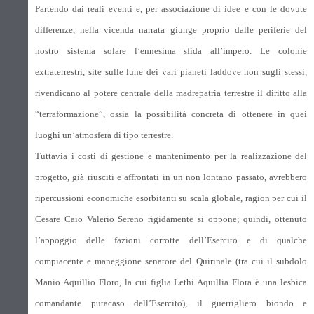
Partendo dai reali eventi e, per associazione di idee e con le dovute
differenze, nella vicenda narrata giunge proprio dalle periferie del
nostro sistema solare l’ennesima sfida all’impero. Le colonie
extraterrestri, site sulle lune dei vari pianeti laddove non sugli stessi,
rivendicano al potere centrale della madrepatria terrestre il diritto alla
“terraformazione”, ossia la possibilità concreta di ottenere in quei
luoghi un’atmosfera di tipo terrestre.
Tuttavia i costi di gestione e mantenimento per la realizzazione del
progetto, già riusciti e affrontati in un non lontano passato, avrebbero
ripercussioni economiche esorbitanti su scala globale, ragion per cui il
Cesare Caio Valerio Sereno rigidamente si oppone; quindi, ottenuto
l’appoggio delle fazioni corrotte dell’Esercito e di qualche
compiacente e maneggione senatore del Quirinale (tra cui il subdolo
Manio Aquillio Floro, la cui figlia Lethi Aquillia Flora è una lesbica
comandante putacaso dell’Esercito), il guerrigliero biondo e