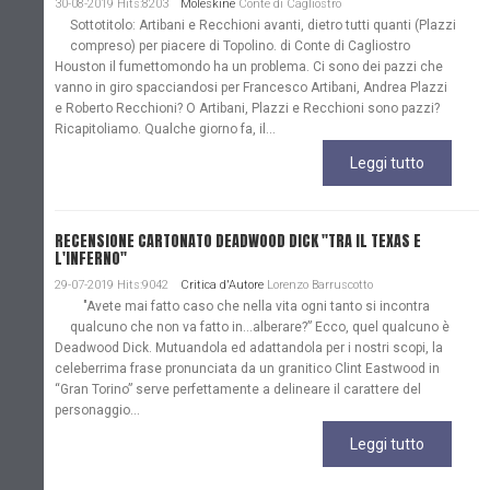
30-08-2019 Hits:8203
Moleskine
Conte di Cagliostro
Sottotitolo: Artibani e Recchioni avanti, dietro tutti quanti (Plazzi
compreso) per piacere di Topolino. di Conte di Cagliostro
Houston il fumettomondo ha un problema. Ci sono dei pazzi che
vanno in giro spacciandosi per Francesco Artibani, Andrea Plazzi
e Roberto Recchioni? O Artibani, Plazzi e Recchioni sono pazzi?
Ricapitoliamo. Qualche giorno fa, il...
Leggi tutto
RECENSIONE CARTONATO DEADWOOD DICK "TRA IL TEXAS E
L'INFERNO"
29-07-2019 Hits:9042
Critica d'Autore
Lorenzo Barruscotto
"Avete mai fatto caso che nella vita ogni tanto si incontra
qualcuno che non va fatto in…alberare?” Ecco, quel qualcuno è
Deadwood Dick. Mutuandola ed adattandola per i nostri scopi, la
celeberrima frase pronunciata da un granitico Clint Eastwood in
“Gran Torino” serve perfettamente a delineare il carattere del
personaggio...
Leggi tutto