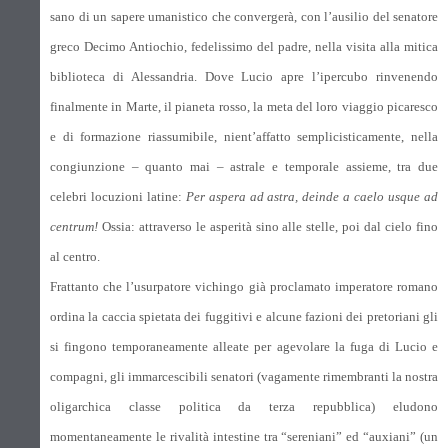
sano di un sapere umanistico che convergerà, con l’ausilio del senatore
greco Decimo Antiochio, fedelissimo del padre, nella visita alla mitica
biblioteca di Alessandria. Dove Lucio apre l’ipercubo rinvenendo
finalmente in Marte, il pianeta rosso, la meta del loro viaggio picaresco
e di formazione riassumibile, nient’affatto semplicisticamente, nella
congiunzione – quanto mai – astrale e temporale assieme, tra due
celebri locuzioni latine:
Per aspera ad astra, deinde a caelo usque ad
centrum!
Ossia: attraverso le asperità sino alle stelle, poi dal cielo fino
al centro.
Frattanto che l’usurpatore vichingo già proclamato imperatore romano
ordina la caccia spietata dei fuggitivi e alcune fazioni dei pretoriani gli
si fingono temporaneamente alleate per agevolare la fuga di Lucio e
compagni, gli immarcescibili senatori (vagamente rimembranti la nostra
oligarchica classe politica da terza repubblica) eludono
momentaneamente le rivalità intestine tra “sereniani” ed “auxiani” (un