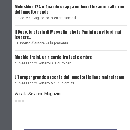
Moleskine 124 » Quando scappa un fumettosauro dallo zoo
C
del fumettomondo
P
di Conte di Cagliostro Interrompiamo il…
D
Il Duce, la storia di Mussolini che la Panini non vi farà mai
L
leggere...
L
...Fumetto d'Autore ve la presenta…
L
Rinaldo Traini, un ricordo tra luci e ombre
L
di Alessandro Bottero Di sicuro per…
O
L’Europa: grande assente dal fumetto italiano mainstream
B
di Alessandro Bottero Alcuni giorni fa…
D
Vai alla Sezione Magazine