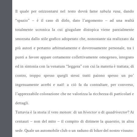
Il quale per orizzontarsi nel testo dovrà farne
tabula rasa
, dando
“spazio” – è il caso di dirlo, dato l’argomento – ad una realtà
totalmente ucronica la cui giugulare distopica viene parzialmente
smorzata dallo stile grafico adoperato che, nonostante sia realizzato da
più autori e pertanto arbitrariamente e doverosamente personale, tra i
punti a favore appare certamente collettivamente omogeneo, integrato
ed in sintonia con la venatura “leggera” con cui la materia è trattata; di
contro, troppo spesso quegli stessi tratti paiono spesso un po’
ingenuamente acerbi e naif: a ciò fa da contraltare, per converso,
l’apprezzabile colorazione che ne valorizza la ricchezza di particolari e
dettagli.
Tuttavia è la storia il vero motore: di un
bivector
o di
quadrivector
? Ai
centauri – non del mito – il compito di dirimere la
quaestio
, in altra
sede. Quale un automobile club o un raduno di biker del nostro vissuto: