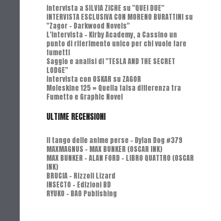
Intervista a SILVIA ZICHE su "QUEI DUE"
INTERVISTA ESCLUSIVA CON MORENO BURATTINI su
"Zagor - Darkwood Novels"
L'Intervista - Kirby Academy, a Cassino un
punto di riferimento unico per chi vuole fare
fumetti
Saggio e analisi di "TESLA AND THE SECRET
LODGE"
Intervista con OSKAR su ZAGOR
Moleskine 125 » Quella falsa differenza tra
Fumetto e Graphic Novel
ULTIME RECENSIONI
Il tango delle anime perse - Dylan Dog #379
MAXMAGNUS – MAX BUNKER (OSCAR INK)
MAX BUNKER – ALAN FORD – LIBRO QUATTRO (OSCAR
INK)
BRUCIA - Rizzoli Lizard
INSECTO - Edizioni BD
RYUKO - BAO Publishing