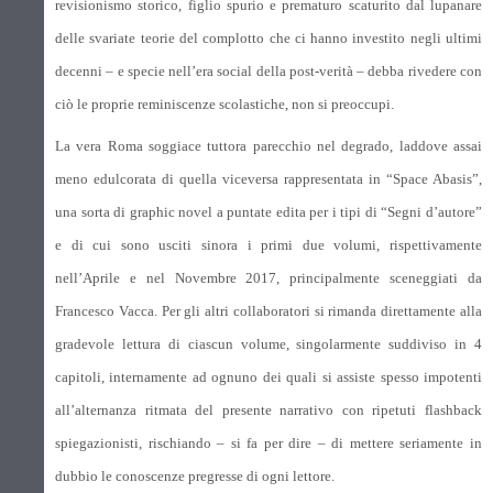
revisionismo storico, figlio spurio e prematuro scaturito dal lupanare
delle svariate teorie del complotto che ci hanno investito negli ultimi
decenni – e specie nell’era social della post-verità – debba rivedere con
ciò le proprie reminiscenze scolastiche, non si preoccupi.
La vera Roma soggiace tuttora parecchio nel degrado, laddove assai
meno edulcorata di quella viceversa rappresentata in “Space Abasis”,
una sorta di graphic novel a puntate edita per i tipi di “Segni d’autore”
e di cui sono usciti sinora i primi due volumi, rispettivamente
nell’Aprile e nel Novembre 2017, principalmente sceneggiati da
Francesco Vacca. Per gli altri collaboratori si rimanda direttamente alla
gradevole lettura di ciascun volume, singolarmente suddiviso in 4
capitoli, internamente ad ognuno dei quali si assiste spesso impotenti
all’alternanza ritmata del presente narrativo con ripetuti flashback
spiegazionisti, rischiando – si fa per dire – di mettere seriamente in
dubbio le conoscenze pregresse di ogni lettore.