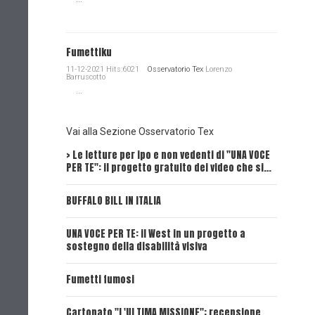
Fumettiku
11-12-2021 Hits:6021
Osservatorio Tex
Lorenzo
Barruscotto
...
Vai alla Sezione Osservatorio Tex
> Le letture per ipo e non vedenti di "UNA VOCE
Intervi
PER TE": il progetto gratuito dei video che si…
Dick, Tex
BUFFALO BILL IN ITALIA
UNA VOCE
UNA VOCE PER TE: il West in un progetto a
UNA VOCE
sostegno della disabilità visiva
UNA VOCE
Fumetti fumosi
UNA VOCE
Cartonato "L'ULTIMA MISSIONE": recensione,