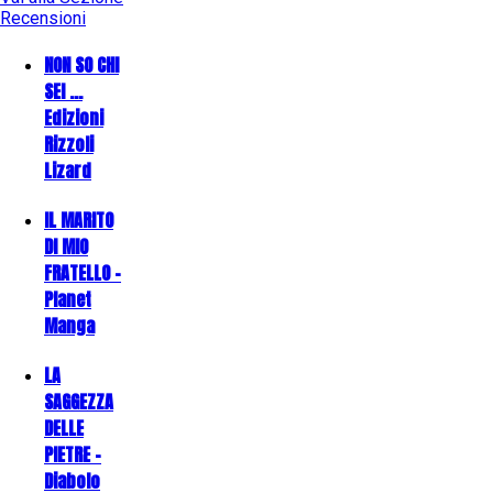
Recensioni
NON SO CHI
SEI ...
Edizioni
Rizzoli
Lizard
IL MARITO
DI MIO
FRATELLO -
Planet
Manga
LA
SAGGEZZA
DELLE
PIETRE -
Diabolo