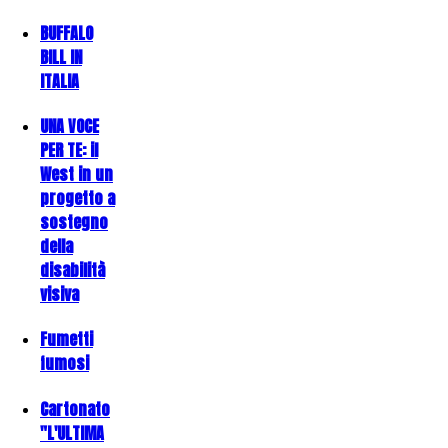
BUFFALO
BILL IN
ITALIA
UNA VOCE
PER TE: il
West in un
progetto a
sostegno
della
disabilità
visiva
Fumetti
fumosi
Cartonato
"L'ULTIMA