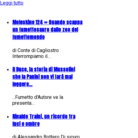
Leggi tutto
Moleskine 124 » Quando scappa
un fumettosauro dallo zoo del
fumettomondo
di Conte di Cagliostro
Interrompiamo il…
Il Duce, la storia di Mussolini
che la Panini non vi farà mai
leggere...
...Fumetto d'Autore ve la
presenta…
Rinaldo Traini, un ricordo tra
luci e ombre
di Alessandro Bottero Di sicuro