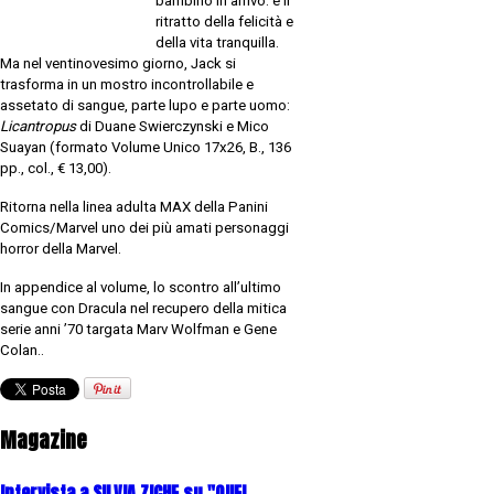
bambino in arrivo: è il
ritratto della felicità e
della vita tranquilla.
Ma nel ventinovesimo giorno, Jack si
trasforma in un mostro incontrollabile e
assetato di sangue, parte lupo e parte uomo:
Licantropus
di
Duane Swierczynski
e
Mico
Suayan
(formato Volume Unico 17x26, B., 136
pp., col., € 13,00).
Ritorna nella linea adulta MAX della
Panini
Comics/Marvel
uno dei più amati personaggi
horror della Marvel.
In appendice al volume, lo scontro all’ultimo
sangue con Dracula nel recupero della mitica
serie anni ’70 targata Marv Wolfman e Gene
Colan..
Magazine
Intervista a SILVIA ZICHE su "QUEI