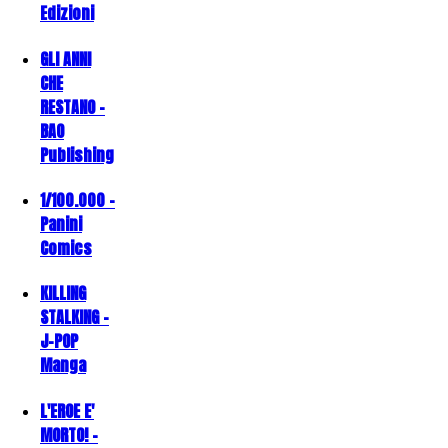
Edizioni
GLI ANNI
CHE
RESTANO -
BAO
Publishing
1/100.000 -
Panini
Comics
KILLING
STALKING -
J-POP
Manga
L'EROE E'
MORTO! -