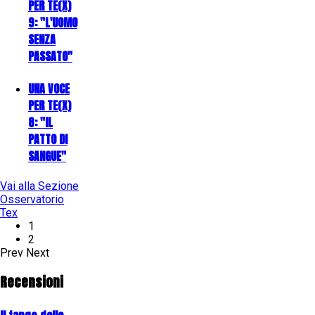
PER TE(X)
9: "L'UOMO
SENZA
PASSATO"
UNA VOCE
PER TE(X)
8: "IL
PATTO DI
SANGUE"
Vai alla Sezione
Osservatorio
Tex
1
2
Prev
Next
Recensioni