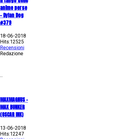
Il tango delle
anime perse
- Dylan Dog
#379
18-06-2018
Hits:12525
Recensioni
Redazione
...
MAXMAGNUS –
MAX BUNKER
(OSCAR INK)
13-06-2018
Hits:12247