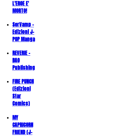
L'EROE E'
MORTO!
SerVamp -
Edizioni J-
POP Manga
REVERIE -
BAO
Publishing
FIRE PUNCH
(Edizioni
Star
Comics)
MY
CAPRICORN
FRIEND (J-