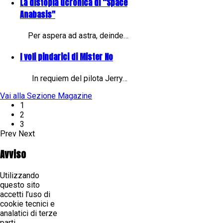
La distopia ucronica di “Space
Anabasis"
Per aspera ad astra, deinde…
I voli pindarici di Mister No
In requiem del pilota Jerry…
Vai alla Sezione Magazine
1
2
3
Prev
Next
Avviso
Utilizzando
questo sito
accetti l’uso di
cookie tecnici e
analatici di terze
parti.