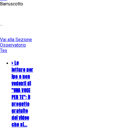
Barruscotto
...
Vai alla Sezione
Osservatorio
Tex
> Le
letture per
ipo e non
vedenti di
"UNA VOCE
PER TE": il
progetto
gratuito
dei video
che si…