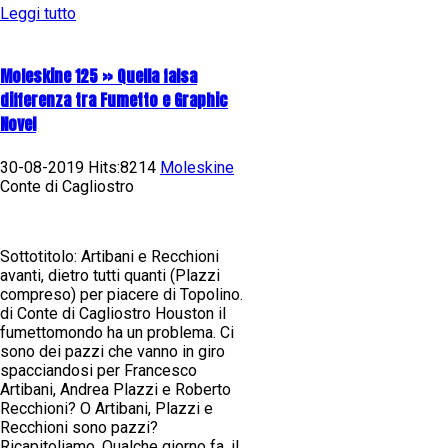
Leggi tutto
Moleskine 125 » Quella falsa
differenza tra Fumetto e Graphic
Novel
30-08-2019 Hits:8214
Moleskine
Conte di Cagliostro
Sottotitolo: Artibani e Recchioni
avanti, dietro tutti quanti (Plazzi
compreso) per piacere di Topolino.
di Conte di Cagliostro Houston il
fumettomondo ha un problema. Ci
sono dei pazzi che vanno in giro
spacciandosi per Francesco
Artibani, Andrea Plazzi e Roberto
Recchioni? O Artibani, Plazzi e
Recchioni sono pazzi?
Ricapitoliamo. Qualche giorno fa, il...