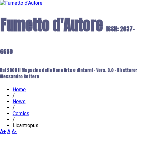
Fumetto d'Autore
ISSN: 2037-
6650
Dal 2008 il Magazine della Nona Arte e dintorni - Vers. 3.0 - Direttore:
Alessandro Bottero
Home
/
News
/
Comics
/
Licantropus
A+
A
A-