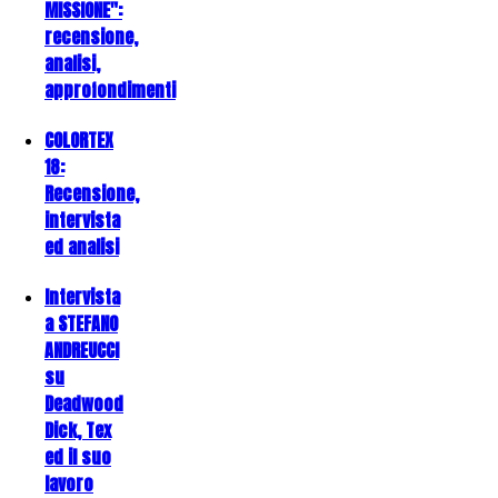
MISSIONE":
recensione,
analisi,
approfondimenti
COLORTEX
18:
Recensione,
intervista
ed analisi
Intervista
a STEFANO
ANDREUCCI
su
Deadwood
Dick, Tex
ed il suo
lavoro