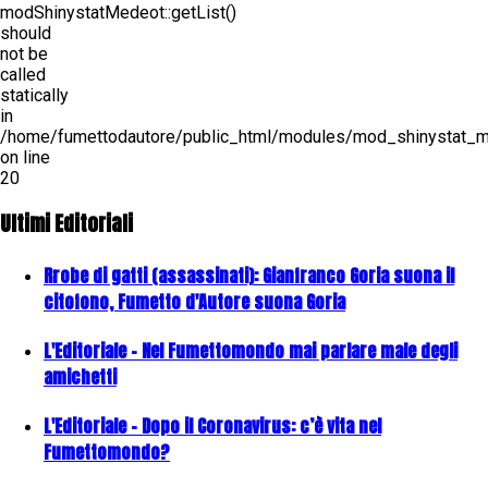
modShinystatMedeot::getList()
should
not be
called
statically
in
/home/fumettodautore/public_html/modules/mod_shinystat_
on line
20
Ultimi Editoriali
Rrobe di gatti (assassinati): Gianfranco Goria suona il
citofono, Fumetto d'Autore suona Goria
L'Editoriale - Nel Fumettomondo mai parlare male degli
amichetti
L'Editoriale - Dopo il Coronavirus: c’è vita nel
Fumettomondo?