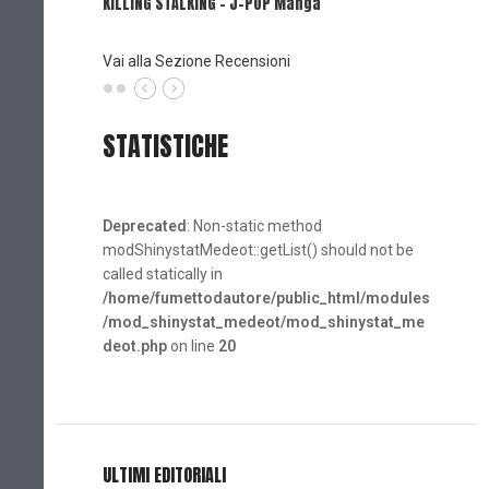
KILLING STALKING - J-POP Manga
PSYCO-P
(Planet
Vai alla Sezione Recensioni
STATISTICHE
Deprecated
: Non-static method
modShinystatMedeot::getList() should not be
called statically in
/home/fumettodautore/public_html/modules
/mod_shinystat_medeot/mod_shinystat_me
deot.php
on line
20
ULTIMI EDITORIALI