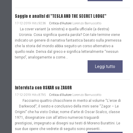
Saggio e analisi di "TESLA AND THE SECRET LODGE"
17-12-2019 Hits:9236
Critica d'Autore
Lorenzo Barruscotto
La cover variant (a sinistra) e quella ufficiale (a destra)
Ucronia. Cosa significa questa parola? Con tale termine viene
indicato un genere di narrativa fantastica basato sulla premessa
che la storia del mondo abbia seguito un corso alternativo a
quello reale. Deriva dal greco e significa letteralmente “nessun
tempo”, analogamente a come...
Leggi tutto
Intervista con OSKAR su ZAGOR
17-12-2019 Hits:8795
Critica d'Autore
Lorenzo Barruscotto
Facciamo quattro chiacchiere in merito al volume “L'eroe di
Darkwood”, il sesto e conclusivo della mini serie “Zagor – Le
Origini” che ha visto Oskar, nome d'arte di Oscar Scalco, classe
1971, disegnatore con all'attivo numerosi traguardi
prestigiosi, impegnato ai disegni sui testi di Moreno Burattini. Le
sue due opere che vedrete di seguito sono presenti...