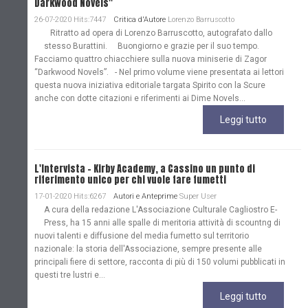
Darkwood Novels"
26-07-2020 Hits:7447
Critica d'Autore
Lorenzo Barruscotto
Ritratto ad opera di Lorenzo Barruscotto, autografato dallo
stesso Burattini. Buongiorno e grazie per il suo tempo.
Facciamo quattro chiacchiere sulla nuova miniserie di Zagor
“Darkwood Novels”. - Nel primo volume viene presentata ai lettori
questa nuova iniziativa editoriale targata Spirito con la Scure
anche con dotte citazioni e riferimenti ai Dime Novels...
Leggi tutto
L'Intervista - Kirby Academy, a Cassino un punto di
riferimento unico per chi vuole fare fumetti
17-01-2020 Hits:6267
Autori e Anteprime
Super User
A cura della redazione L'Associazione Culturale Cagliostro E-
Press, ha 15 anni alle spalle di meritoria attività di scountng di
nuovi talenti e diffusione del media fumetto sul territorio
nazionale: la storia dell'Associazione, sempre presente alle
principali fiere di settore, racconta di più di 150 volumi pubblicati in
questi tre lustri e...
Leggi tutto