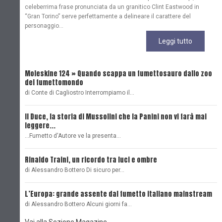
celeberrima frase pronunciata da un granitico Clint Eastwood in
“Gran Torino” serve perfettamente a delineare il carattere del
personaggio...
Leggi tutto
Moleskine 124 » Quando scappa un fumettosauro dallo zoo
C
del fumettomondo
P
di Conte di Cagliostro Interrompiamo il…
D
Il Duce, la storia di Mussolini che la Panini non vi farà mai
L
leggere...
L
...Fumetto d'Autore ve la presenta…
L
Rinaldo Traini, un ricordo tra luci e ombre
L
di Alessandro Bottero Di sicuro per…
O
L’Europa: grande assente dal fumetto italiano mainstream
B
di Alessandro Bottero Alcuni giorni fa…
D