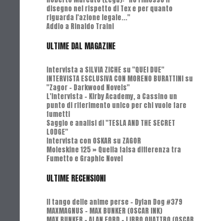
disegno nel rispetto di Tex e per quanto
riguarda l'azione legale..."
Addio a Rinaldo Traini
ULTIME DAL MAGAZINE
Intervista a SILVIA ZICHE su "QUEI DUE"
INTERVISTA ESCLUSIVA CON MORENO BURATTINI su
"Zagor - Darkwood Novels"
L'Intervista - Kirby Academy, a Cassino un
punto di riferimento unico per chi vuole fare
fumetti
Saggio e analisi di "TESLA AND THE SECRET
LODGE"
Intervista con OSKAR su ZAGOR
Moleskine 125 » Quella falsa differenza tra
Fumetto e Graphic Novel
ULTIME RECENSIONI
Il tango delle anime perse - Dylan Dog #379
MAXMAGNUS – MAX BUNKER (OSCAR INK)
MAX BUNKER – ALAN FORD – LIBRO QUATTRO (OSCAR