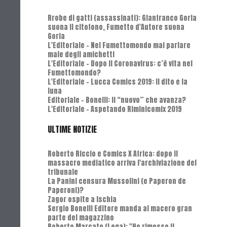
Rrobe di gatti (assassinati): Gianfranco Goria
suona il citofono, Fumetto d'Autore suona
Goria
L'Editoriale - Nel Fumettomondo mai parlare
male degli amichetti
L'Editoriale - Dopo il Coronavirus: c’è vita nel
Fumettomondo?
L'Editoriale - Lucca Comics 2019: Il dito e la
luna
Editoriale - Bonelli: il “nuovo” che avanza?
L'Editoriale - Aspetando Riminicomix 2019
ULTIME NOTIZIE
Roberto Riccio e Comics X Africa: dopo il
massacro mediatico arriva l'archiviazione del
tribunale
La Panini censura Mussolini (e Paperon de
Paperoni)?
Zagor ospite a Ischia
Sergio Bonelli Editore manda al macero gran
parte del magazzino
Roberto Marcato (Lega): "Ho rimosso il