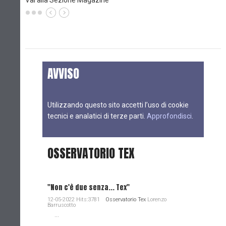
Vai alla Sezione Magazine
AVVISO
Utilizzando questo sito accetti l’uso di cookie
tecnici e analatici di terze parti.
Approfondisci
.
OSSERVATORIO TEX
"Non c'è due senza... Tex"
12-05-2022 Hits:3781
Osservatorio Tex
Lorenzo
Barruscotto
...