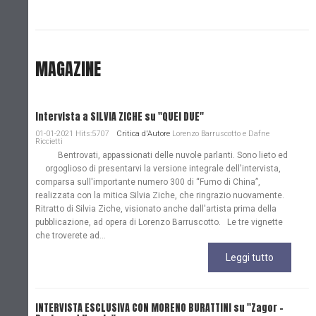
MAGAZINE
Intervista a SILVIA ZICHE su "QUEI DUE"
01-01-2021 Hits:5707
Critica d'Autore
Lorenzo Barruscotto e Dafne
Riccietti
Bentrovati, appassionati delle nuvole parlanti. Sono lieto ed
orgoglioso di presentarvi la versione integrale dell'intervista,
comparsa sull'importante numero 300 di “Fumo di China”,
realizzata con la mitica Silvia Ziche, che ringrazio nuovamente.
Ritratto di Silvia Ziche, visionato anche dall'artista prima della
pubblicazione, ad opera di Lorenzo Barruscotto. Le tre vignette
che troverete ad...
Leggi tutto
INTERVISTA ESCLUSIVA CON MORENO BURATTINI su "Zagor -