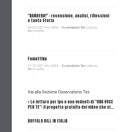
"BANDERA!" : recensione, analisi, riflessioni
e tanta Storia
04-03-2022 Hits:5904
Osservatorio Tex
Lorenzo
Barruscotto
...
Fumettiku
11-12-2021 Hits:6025
Osservatorio Tex
Lorenzo
Barruscotto
...
Vai alla Sezione Osservatorio Tex
> Le letture per ipo e non vedenti di "UNA VOCE
Intervi
PER TE": il progetto gratuito dei video che si…
Dick, Tex
BUFFALO BILL IN ITALIA
UNA VOCE