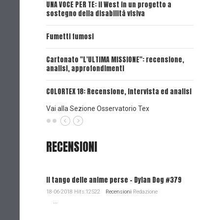
UNA VOCE PER TE: il West in un progetto a
UNA VOCE
sostegno della disabilità visiva
UNA VOCE
Fumetti fumosi
UNA VOCE
Cartonato "L'ULTIMA MISSIONE": recensione,
analisi, approfondimenti
UNA VOCE
COLORTEX 18: Recensione, intervista ed analisi
Vai alla Sezione Osservatorio Tex
RECENSIONI
Il tango delle anime perse - Dylan Dog #379
18-06-2018 Hits:12522
Recensioni
Redazione
...