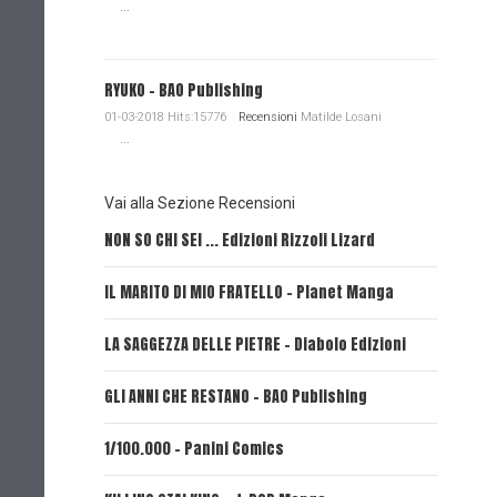
...
RYUKO - BAO Publishing
01-03-2018 Hits:15776
Recensioni
Matilde Losani
...
Vai alla Sezione Recensioni
NON SO CHI SEI ... Edizioni Rizzoli Lizard
L'EROE E
IL MARITO DI MIO FRATELLO - Planet Manga
SerVamp
LA SAGGEZZA DELLE PIETRE - Diabolo Edizioni
REVERIE 
GLI ANNI CHE RESTANO - BAO Publishing
FIRE PUN
1/100.000 - Panini Comics
MY CAPR