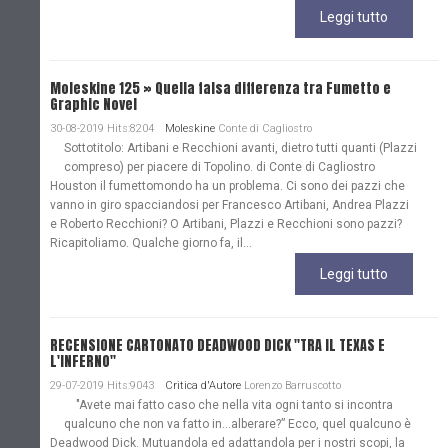
Leggi tutto
Moleskine 125 » Quella falsa differenza tra Fumetto e
Graphic Novel
30-08-2019 Hits:8204
Moleskine
Conte di Cagliostro
Sottotitolo: Artibani e Recchioni avanti, dietro tutti quanti (Plazzi
compreso) per piacere di Topolino. di Conte di Cagliostro
Houston il fumettomondo ha un problema. Ci sono dei pazzi che
vanno in giro spacciandosi per Francesco Artibani, Andrea Plazzi
e Roberto Recchioni? O Artibani, Plazzi e Recchioni sono pazzi?
Ricapitoliamo. Qualche giorno fa, il...
Leggi tutto
RECENSIONE CARTONATO DEADWOOD DICK "TRA IL TEXAS E
L'INFERNO"
29-07-2019 Hits:9043
Critica d'Autore
Lorenzo Barruscotto
"Avete mai fatto caso che nella vita ogni tanto si incontra
qualcuno che non va fatto in…alberare?” Ecco, quel qualcuno è
Deadwood Dick. Mutuandola ed adattandola per i nostri scopi, la