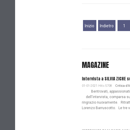
Inizio
Indietro
1
MAGAZINE
Intervista a SILVIA ZICHE s
01-01-2021 Hits:5708
Critica d'
Bentrovati, appassionati de
dell'intervista, comparsa s
ringrazio nuovamente. Ritratto
Lorenzo Barruscotto. Le tre vi