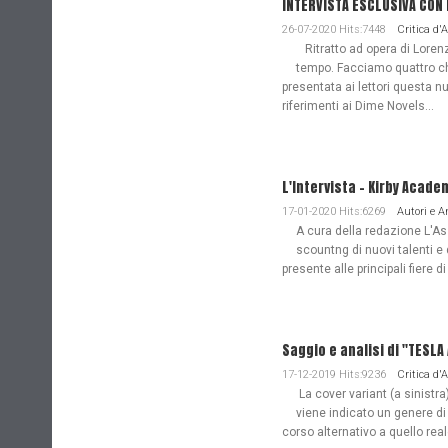
INTERVISTA ESCLUSIVA CON
26-07-2020 Hits:7448
Critica d'
Ritratto ad opera di Lorenz
tempo. Facciamo quattro ch
presentata ai lettori questa nu
riferimenti ai Dime Novels...
L'Intervista - Kirby Acade
17-01-2020 Hits:6269
Autori e 
A cura della redazione L'Ass
scountng di nuovi talenti e 
presente alle principali fiere di
Saggio e analisi di "TESL
17-12-2019 Hits:9236
Critica d'
La cover variant (a sinistra
viene indicato un genere di
corso alternativo a quello re