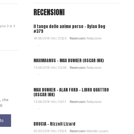
RECENSIONI
Il tango delle anime perse - Dylan Dog
ina 3 di 3
#379
18-06-2018 Hits:12523
Recensioni
Redazione
...
MAXMAGNUS – MAX BUNKER (OSCAR INK)
13-06-2018 Hits:12244
Recensioni
Redazione
...
MAX BUNKER – ALAN FORD – LIBRO QUATTRO
(OSCAR INK)
e, che
13-06-2018 Hits:12611
Recensioni
Redazione
di
...
to
BRUCIA - Rizzoli Lizard
05-03-2018 Hits:15524
Recensioni
Matilde Losani