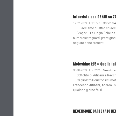
Intervista con OSKAR su Z
17-12-2019 Hits:8796
Critica d'
Facciamo quattro chiacchie
“Zagor – Le Origini” che ha
numerosi traguardi prestigiosi
seguito sono presenti...
Moleskine 125 » Quella fa
30-08-2019 Hits:8212
Moleskine
Sottotitolo: Artibani e Recch
Cagliostro Houston il fume
Francesco Artibani, Andrea Pl
Qualche giorno fa, il...
RECENSIONE CARTONATO DEAD