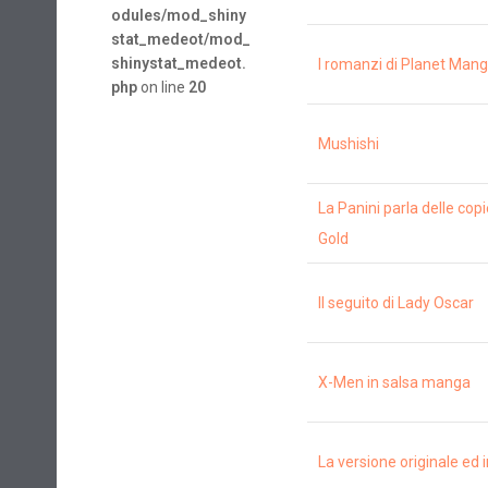
odules/mod_shiny
stat_medeot/mod_
shinystat_medeot.
I romanzi di Planet Man
php
on line
20
Mushishi
La Panini parla delle cop
Gold
Il seguito di Lady Oscar
X-Men in salsa manga
La versione originale ed 