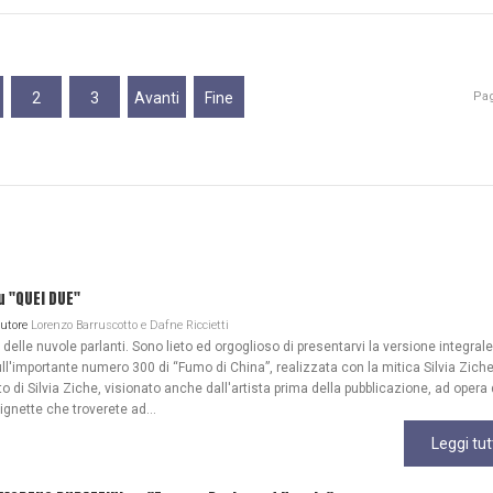
2
3
Avanti
Fine
Pag
u "QUEI DUE"
Autore
Lorenzo Barruscotto e Dafne Riccietti
lle nuvole parlanti. Sono lieto ed orgoglioso di presentarvi la versione integrale
ull'importante numero 300 di “Fumo di China”, realizzata con la mitica Silvia Zich
 di Silvia Ziche, visionato anche dall'artista prima della pubblicazione, ad opera 
gnette che troverete ad...
Leggi tut