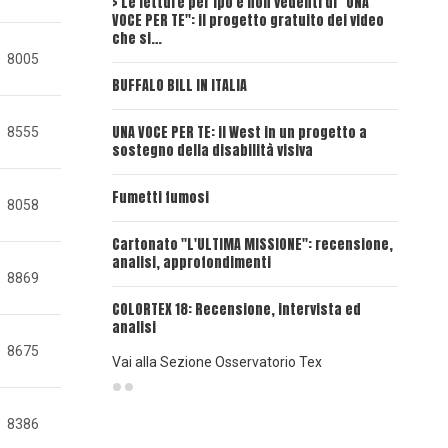
> Le letture per ipo e non vedenti di "UNA
Intervi
VOCE PER TE": il progetto gratuito dei video
Deadwoo
che si…
8005
UNA VOC
BUFFALO BILL IN ITALIA
UNA VOCE
UNA VOCE PER TE: il West in un progetto a
8555
sostegno della disabilità visiva
UNA VOC
INSANGU
Fumetti fumosi
8058
UNA VOC
Cartonato "L'ULTIMA MISSIONE": recensione,
PASSAT
analisi, approfondimenti
8869
UNA VOCE
COLORTEX 18: Recensione, intervista ed
analisi
8675
Vai alla Sezione Osservatorio Tex
8386