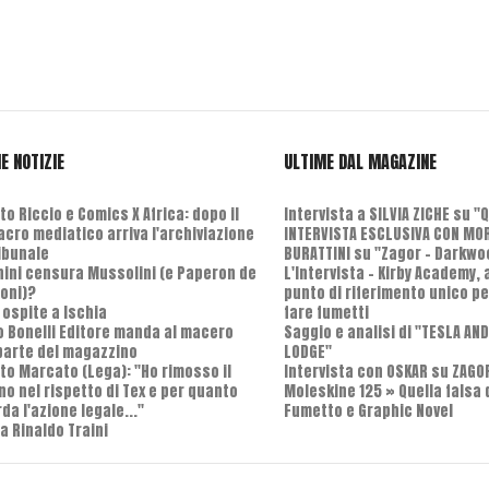
E NOTIZIE
ULTIME DAL MAGAZINE
o Riccio e Comics X Africa: dopo il
Intervista a SILVIA ZICHE su "
cro mediatico arriva l'archiviazione
INTERVISTA ESCLUSIVA CON MO
ribunale
BURATTINI su "Zagor - Darkwo
nini censura Mussolini (e Paperon de
L'Intervista - Kirby Academy,
oni)?
punto di riferimento unico pe
 ospite a Ischia
fare fumetti
o Bonelli Editore manda al macero
Saggio e analisi di "TESLA AN
parte del magazzino
LODGE"
to Marcato (Lega): "Ho rimosso il
Intervista con OSKAR su ZAGO
no nel rispetto di Tex e per quanto
Moleskine 125 » Quella falsa 
da l'azione legale..."
Fumetto e Graphic Novel
a Rinaldo Traini