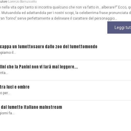
Autore
Lorenzo Barruscotto
ella vita ogni tanto si incontra qualcuno che non va fatto in…alberare?” Ecco, q
Mutuandola ed adattandola per i nostri scopi, la celeberrima frase pronunciata 
ran Torino” serve perfettamente a delineare il carattere del personaggio...
Leggi tut
scappa un fumettosauro dallo zoo del fumettomondo
mpiamo il…
lini che la Panini non vi farà mai leggere...
senta…
 tra luci e ombre
ro per…
 dal fumetto italiano mainstream
giorni fa…