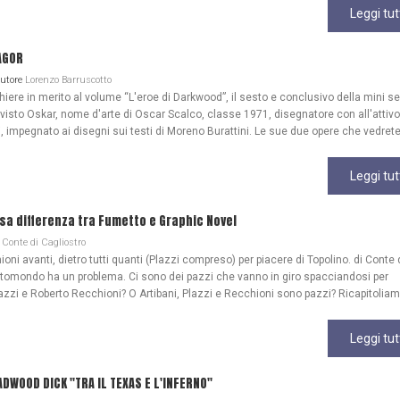
Leggi tut
AGOR
Autore
Lorenzo Barruscotto
re in merito al volume “L'eroe di Darkwood”, il sesto e conclusivo della mini se
 visto Oskar, nome d'arte di Oscar Scalco, classe 1971, disegnatore con all'attivo
, impegnato ai disegni sui testi di Moreno Burattini. Le sue due opere che vedrete
Leggi tut
lsa differenza tra Fumetto e Graphic Novel
Conte di Cagliostro
ioni avanti, dietro tutti quanti (Plazzi compreso) per piacere di Topolino. di Conte 
ttomondo ha un problema. Ci sono dei pazzi che vanno in giro spacciandosi per
azzi e Roberto Recchioni? O Artibani, Plazzi e Recchioni sono pazzi? Ricapitoliam
Leggi tut
WOOD DICK "TRA IL TEXAS E L'INFERNO"