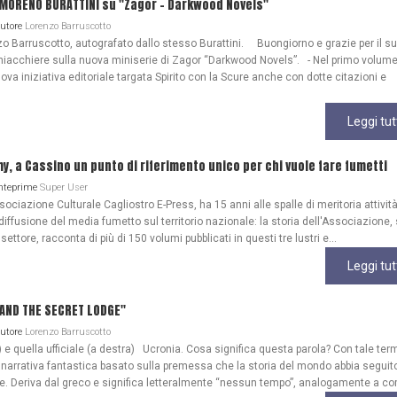
 MORENO BURATTINI su "Zagor - Darkwood Novels"
Autore
Lorenzo Barruscotto
o Barruscotto, autografato dallo stesso Burattini. Buongiorno e grazie per il s
iacchiere sulla nuova miniserie di Zagor “Darkwood Novels”. - Nel primo volume
ova iniziativa editoriale targata Spirito con la Scure anche con dotte citazioni e
Leggi tut
my, a Cassino un punto di riferimento unico per chi vuole fare fumetti
Anteprime
Super User
ociazione Culturale Cagliostro E-Press, ha 15 anni alle spalle di meritoria attività
diffusione del media fumetto sul territorio nazionale: la storia dell'Associazione
 settore, racconta di più di 150 volumi pubblicati in questi tre lustri e...
Leggi tut
A AND THE SECRET LODGE"
Autore
Lorenzo Barruscotto
) e quella ufficiale (a destra) Ucronia. Cosa significa questa parola? Con tale ter
 narrativa fantastica basato sulla premessa che la storia del mondo abbia seguit
ale. Deriva dal greco e significa letteralmente “nessun tempo”, analogamente a co