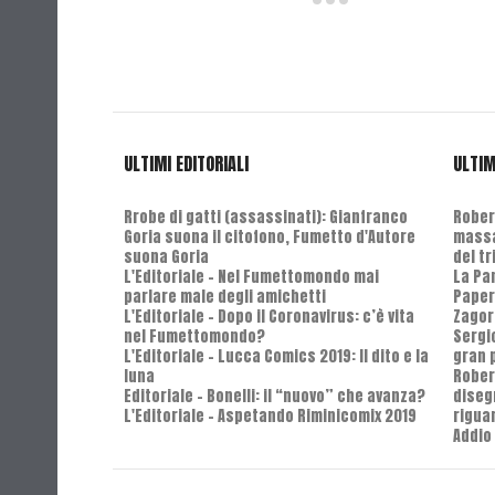
ULTIMI EDITORIALI
ULTIM
Rrobe di gatti (assassinati): Gianfranco
Robert
Goria suona il citofono, Fumetto d'Autore
massa
suona Goria
del t
L'Editoriale - Nel Fumettomondo mai
La Pa
parlare male degli amichetti
Paper
L'Editoriale - Dopo il Coronavirus: c’è vita
Zagor
nel Fumettomondo?
Sergi
L'Editoriale - Lucca Comics 2019: Il dito e la
gran 
luna
Rober
Editoriale - Bonelli: il “nuovo” che avanza?
diseg
L'Editoriale - Aspetando Riminicomix 2019
riguar
Addio 