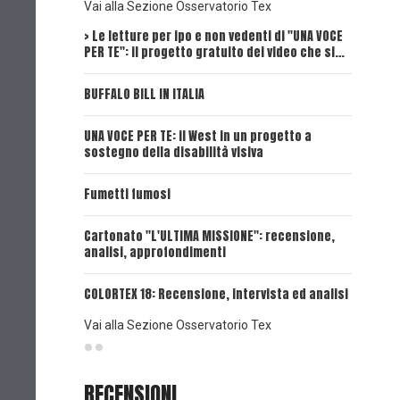
Vai alla Sezione Osservatorio Tex
> Le letture per ipo e non vedenti di "UNA VOCE
Intervi
PER TE": il progetto gratuito dei video che si…
Dick, Tex
BUFFALO BILL IN ITALIA
UNA VOCE
UNA VOCE PER TE: il West in un progetto a
UNA VOCE
sostegno della disabilità visiva
UNA VOCE
Fumetti fumosi
UNA VOCE
Cartonato "L'ULTIMA MISSIONE": recensione,
analisi, approfondimenti
UNA VOCE
COLORTEX 18: Recensione, intervista ed analisi
Vai alla Sezione Osservatorio Tex
RECENSIONI