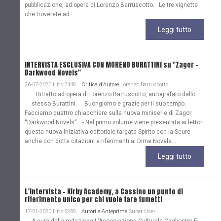
pubblicazione, ad opera di Lorenzo Barruscotto. Le tre vignette
che troverete ad...
Leggi tutto
INTERVISTA ESCLUSIVA CON MORENO BURATTINI su "Zagor -
Darkwood Novels"
26-07-2020 Hits:7448
Critica d'Autore
Lorenzo Barruscotto
Ritratto ad opera di Lorenzo Barruscotto, autografato dallo
stesso Burattini. Buongiorno e grazie per il suo tempo.
Facciamo quattro chiacchiere sulla nuova miniserie di Zagor
“Darkwood Novels”. - Nel primo volume viene presentata ai lettori
questa nuova iniziativa editoriale targata Spirito con la Scure
anche con dotte citazioni e riferimenti ai Dime Novels...
Leggi tutto
L'Intervista - Kirby Academy, a Cassino un punto di
riferimento unico per chi vuole fare fumetti
17-01-2020 Hits:6269
Autori e Anteprime
Super User