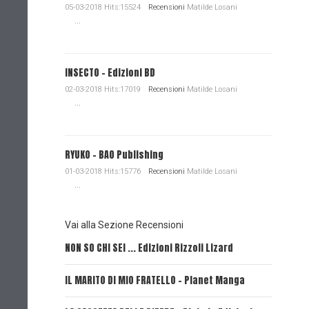
05-03-2018 Hits:15524
Recensioni
Matilde Losani
...
INSECTO - Edizioni BD
02-03-2018 Hits:17019
Recensioni
Matilde Losani
...
RYUKO - BAO Publishing
01-03-2018 Hits:15776
Recensioni
Matilde Losani
...
Vai alla Sezione Recensioni
NON SO CHI SEI ... Edizioni Rizzoli Lizard
L'EROE E
IL MARITO DI MIO FRATELLO - Planet Manga
SerVamp