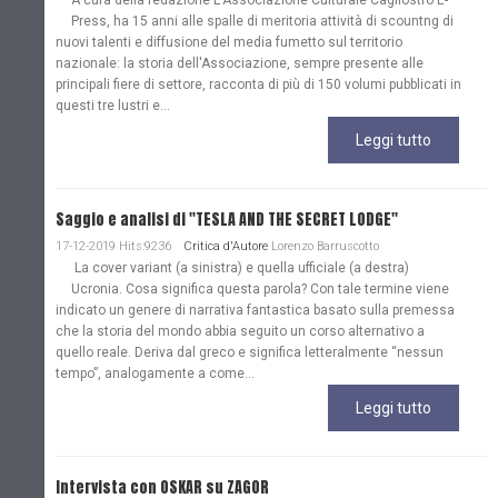
A cura della redazione L'Associazione Culturale Cagliostro E-
Press, ha 15 anni alle spalle di meritoria attività di scountng di
nuovi talenti e diffusione del media fumetto sul territorio
nazionale: la storia dell'Associazione, sempre presente alle
principali fiere di settore, racconta di più di 150 volumi pubblicati in
questi tre lustri e...
Leggi tutto
Saggio e analisi di "TESLA AND THE SECRET LODGE"
17-12-2019 Hits:9236
Critica d'Autore
Lorenzo Barruscotto
La cover variant (a sinistra) e quella ufficiale (a destra)
Ucronia. Cosa significa questa parola? Con tale termine viene
indicato un genere di narrativa fantastica basato sulla premessa
che la storia del mondo abbia seguito un corso alternativo a
quello reale. Deriva dal greco e significa letteralmente “nessun
tempo”, analogamente a come...
Leggi tutto
Intervista con OSKAR su ZAGOR