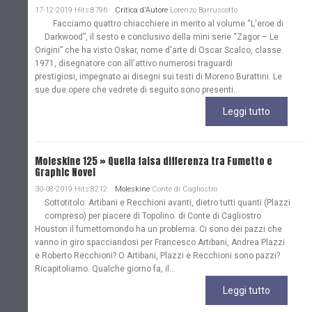
17-12-2019 Hits:8796
Critica d'Autore
Lorenzo Barruscotto
Facciamo quattro chiacchiere in merito al volume “L'eroe di
Darkwood”, il sesto e conclusivo della mini serie “Zagor – Le
Origini” che ha visto Oskar, nome d'arte di Oscar Scalco, classe
1971, disegnatore con all'attivo numerosi traguardi
prestigiosi, impegnato ai disegni sui testi di Moreno Burattini. Le
sue due opere che vedrete di seguito sono presenti...
Leggi tutto
Moleskine 125 » Quella falsa differenza tra Fumetto e
Graphic Novel
30-08-2019 Hits:8212
Moleskine
Conte di Cagliostro
Sottotitolo: Artibani e Recchioni avanti, dietro tutti quanti (Plazzi
compreso) per piacere di Topolino. di Conte di Cagliostro
Houston il fumettomondo ha un problema. Ci sono dei pazzi che
vanno in giro spacciandosi per Francesco Artibani, Andrea Plazzi
e Roberto Recchioni? O Artibani, Plazzi e Recchioni sono pazzi?
Ricapitoliamo. Qualche giorno fa, il...
Leggi tutto