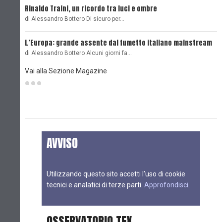
Rinaldo Traini, un ricordo tra luci e ombre
L
di Alessandro Bottero Di sicuro per…
O
L’Europa: grande assente dal fumetto italiano mainstream
B
di Alessandro Bottero Alcuni giorni fa…
D
Vai alla Sezione Magazine
AVVISO
Utilizzando questo sito accetti l’uso di cookie
tecnici e analatici di terze parti.
Approfondisci
.
OSSERVATORIO TEX