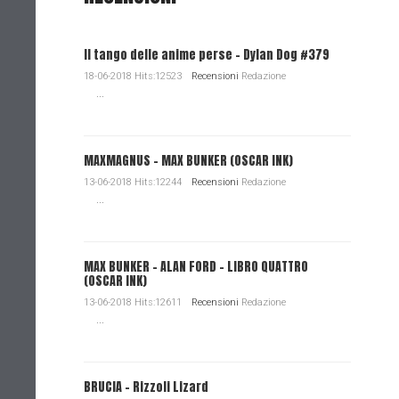
Il tango delle anime perse - Dylan Dog #379
18-06-2018 Hits:12523
Recensioni
Redazione
...
MAXMAGNUS – MAX BUNKER (OSCAR INK)
13-06-2018 Hits:12244
Recensioni
Redazione
...
MAX BUNKER – ALAN FORD – LIBRO QUATTRO
(OSCAR INK)
13-06-2018 Hits:12611
Recensioni
Redazione
...
BRUCIA - Rizzoli Lizard