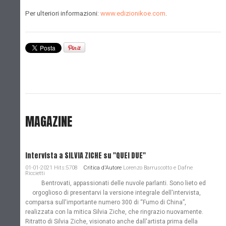
Per ulteriori informazioni:
www.edizionikoe.com
.
MAGAZINE
Intervista a SILVIA ZICHE su "QUEI DUE"
01-01-2021 Hits:5708
Critica d'Autore
Lorenzo Barruscotto e Dafne
Riccietti
Bentrovati, appassionati delle nuvole parlanti. Sono lieto ed
orgoglioso di presentarvi la versione integrale dell'intervista,
comparsa sull'importante numero 300 di “Fumo di China”,
realizzata con la mitica Silvia Ziche, che ringrazio nuovamente.
Ritratto di Silvia Ziche, visionato anche dall'artista prima della