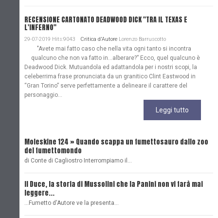
RECENSIONE CARTONATO DEADWOOD DICK "TRA IL TEXAS E
L'INFERNO"
29-07-2019 Hits:9043
Critica d'Autore
Lorenzo Barruscotto
"Avete mai fatto caso che nella vita ogni tanto si incontra
qualcuno che non va fatto in…alberare?” Ecco, quel qualcuno è
Deadwood Dick. Mutuandola ed adattandola per i nostri scopi, la
celeberrima frase pronunciata da un granitico Clint Eastwood in
“Gran Torino” serve perfettamente a delineare il carattere del
personaggio...
Leggi tutto
Moleskine 124 » Quando scappa un fumettosauro dallo zoo
C
del fumettomondo
P
di Conte di Cagliostro Interrompiamo il…
D
Il Duce, la storia di Mussolini che la Panini non vi farà mai
L
leggere...
L
...Fumetto d'Autore ve la presenta…
L