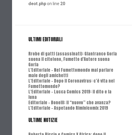
deot.php
on line
20
ULTIMI EDITORIALI
Rrobe di gatti (assassinati): Gianfranco Goria
suona il citofono, Fumetto d'Autore suona
Goria
L'Editoriale - Nel Fumettomondo mai parlare
male degli amichetti
L'Editoriale - Dopo il Coronavirus: c’è vita nel
Fumettomondo?
L'Editoriale - Lucca Comics 2019: Il dito e la
luna
Editoriale - Bonelli: il “nuovo” che avanza?
L'Editoriale - Aspetando Riminicomix 2019
ULTIME NOTIZIE
Roberto Riccio e Comics X Africa: dopo il