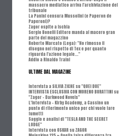
massacro mediatico arriva l'archiviazione del
tribunale
La Panini censura Mussolini (e Paperon de
Paperoni)?
Zagor ospite a Ischia
Sergio Bonelli Editore manda al macero gran
parte del magazzino
Roberto Marcato (Lega): "Ho rimosso il
disegno nel rispetto di Tex e per quanto
riguarda l'azione legale..."
Addio a Rinaldo Traini
ULTIME DAL MAGAZINE
Intervista a SILVIA ZICHE su "QUEI DUE"
INTERVISTA ESCLUSIVA CON MORENO BURATTINI su
"Zagor - Darkwood Novels"
L'Intervista - Kirby Academy, a Cassino un
punto di riferimento unico per chi vuole fare
fumetti
Saggio e analisi di "TESLA AND THE SECRET
LODGE"
Intervista con OSKAR su ZAGOR
Moleskine 125 » Quella falsa differenza tra