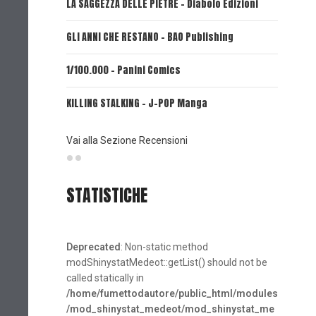
LA SAGGEZZA DELLE PIETRE - Diabolo Edizioni
REVERIE 
GLI ANNI CHE RESTANO - BAO Publishing
FIRE PUN
1/100.000 - Panini Comics
MY CAPR
KILLING STALKING - J-POP Manga
PSYCO-P
(Planet
Vai alla Sezione Recensioni
STATISTICHE
Deprecated
: Non-static method
modShinystatMedeot::getList() should not be
called statically in
/home/fumettodautore/public_html/modules
/mod_shinystat_medeot/mod_shinystat_me