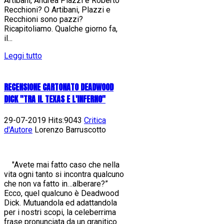
Artibani, Andrea Plazzi e Roberto
Recchioni? O Artibani, Plazzi e
Recchioni sono pazzi?
Ricapitoliamo. Qualche giorno fa,
il...
Leggi tutto
RECENSIONE CARTONATO DEADWOOD
DICK "TRA IL TEXAS E L'INFERNO"
29-07-2019 Hits:9043
Critica
d'Autore
Lorenzo Barruscotto
"Avete mai fatto caso che nella
vita ogni tanto si incontra qualcuno
che non va fatto in…alberare?”
Ecco, quel qualcuno è Deadwood
Dick. Mutuandola ed adattandola
per i nostri scopi, la celeberrima
frase pronunciata da un granitico