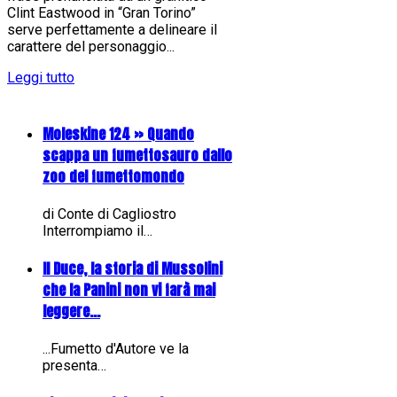
Clint Eastwood in “Gran Torino”
serve perfettamente a delineare il
carattere del personaggio...
Leggi tutto
Moleskine 124 » Quando
scappa un fumettosauro dallo
zoo del fumettomondo
di Conte di Cagliostro
Interrompiamo il…
Il Duce, la storia di Mussolini
che la Panini non vi farà mai
leggere...
...Fumetto d'Autore ve la
presenta…