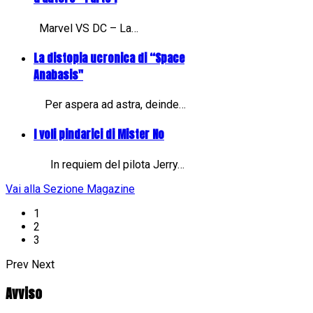
Marvel VS DC – La…
La distopia ucronica di “Space
Anabasis"
Per aspera ad astra, deinde…
I voli pindarici di Mister No
In requiem del pilota Jerry…
Vai alla Sezione Magazine
1
2
3
Prev
Next
Avviso