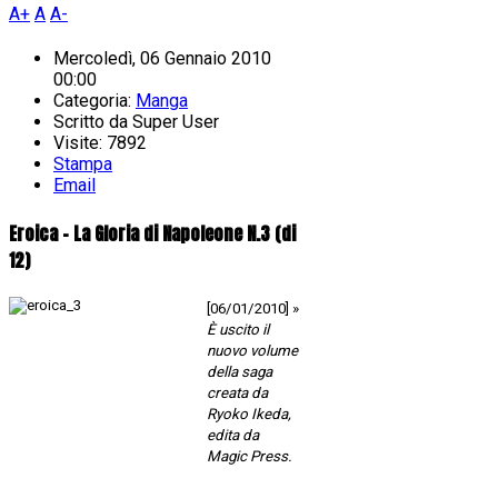
A+
A
A-
Mercoledì, 06 Gennaio 2010
00:00
Categoria:
Manga
Scritto da
Super User
Visite: 7892
Stampa
Email
Eroica - La Gloria di Napoleone N.3 (di
12)
[06/01/2010] »
È uscito il
nuovo volume
della saga
creata da
Ryoko Ikeda,
edita da
Magic Press.