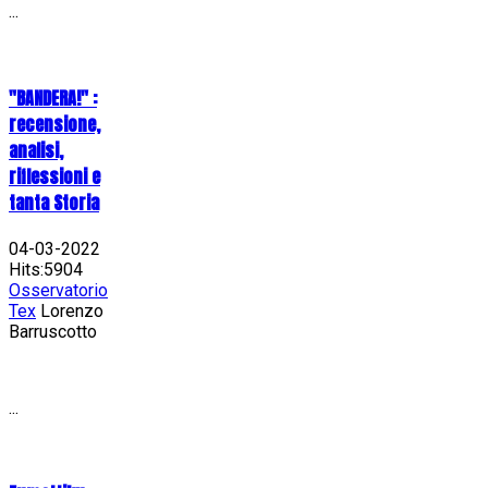
...
"BANDERA!" :
recensione,
analisi,
riflessioni e
tanta Storia
04-03-2022
Hits:5904
Osservatorio
Tex
Lorenzo
Barruscotto
...