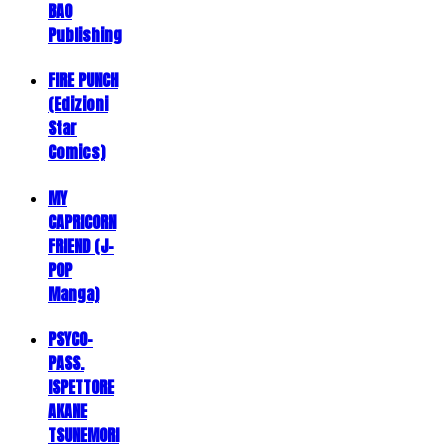
BAO
Publishing
FIRE PUNCH
(Edizioni
Star
Comics)
MY
CAPRICORN
FRIEND (J-
POP
Manga)
PSYCO-
PASS.
ISPETTORE
AKANE
TSUNEMORI