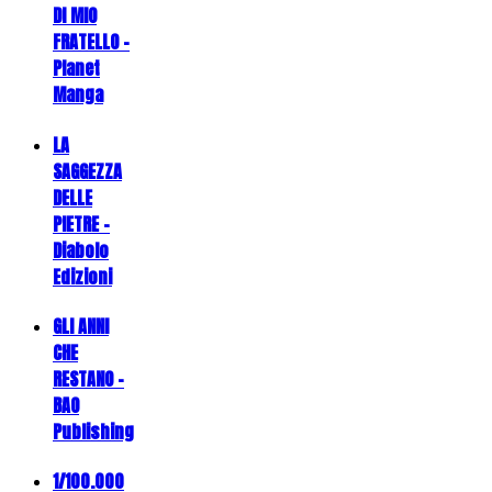
DI MIO
FRATELLO -
Planet
Manga
LA
SAGGEZZA
DELLE
PIETRE -
Diabolo
Edizioni
GLI ANNI
CHE
RESTANO -
BAO
Publishing
1/100.000