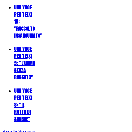
UNA VOCE
PER TE(X)
10:
"RACCOLTO
INSANGUINATO"
UNA VOCE
PER TE(X)
9: "L'UOMO
SENZA
PASSATO"
UNA VOCE
PER TE(X)
8: "IL
PATTO DI
SANGUE"
Vai alla Sezione