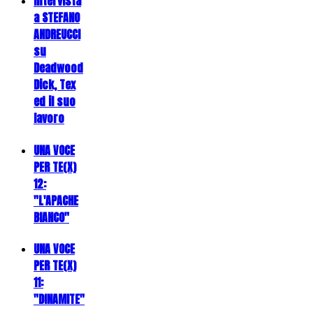
Intervista
a STEFANO
ANDREUCCI
su
Deadwood
Dick, Tex
ed il suo
lavoro
UNA VOCE
PER TE(X)
12:
"L'APACHE
BIANCO"
UNA VOCE
PER TE(X)
11:
"DINAMITE"