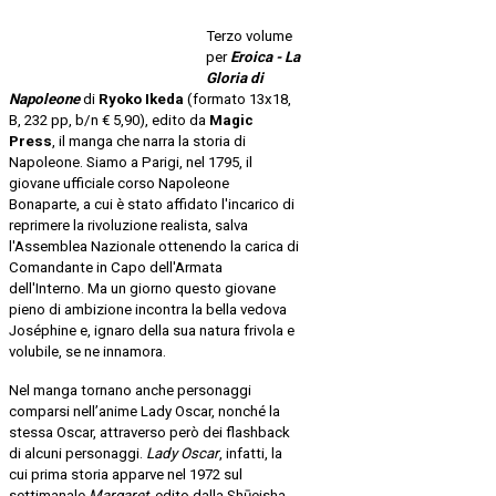
Terzo volume
per
Eroica - La
Gloria di
Napoleone
di
Ryoko Ikeda
(formato 13x18,
B, 232 pp, b/n € 5,90), edito da
Magic
Press
, il manga che narra la storia di
Napoleone. Siamo a Parigi, nel 1795, il
giovane ufficiale corso Napoleone
Bonaparte, a cui è stato affidato l'incarico di
reprimere la rivoluzione realista, salva
l'Assemblea Nazionale ottenendo la carica di
Comandante in Capo dell'Armata
dell'Interno. Ma un giorno questo giovane
pieno di ambizione incontra la bella vedova
Joséphine e, ignaro della sua natura frivola e
volubile, se ne innamora.
Nel manga tornano anche personaggi
comparsi nell’anime Lady Oscar, nonché la
stessa Oscar, attraverso però dei flashback
di alcuni personaggi.
Lady Oscar
, infatti, la
cui prima storia apparve nel 1972 sul
settimanale
Margaret
, edito dalla Shūeisha.