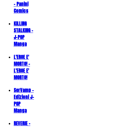
- Panini
Comics
KILLING
STALKING -
J-POP
Manga
L'EROE E'
MORTO! -
L'EROE E'
MORTO!
SerVamp -
Edizioni J-
POP
Manga
REVERIE -