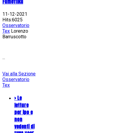
Fumettiku
11-12-2021
Hits:6025
Osservatorio
Tex
Lorenzo
Barruscotto
...
Vai alla Sezione
Osservatorio
Tex
> Le
letture
per ipo e
non
vedenti di