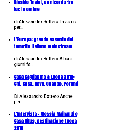
Rinaldo Traini, un ricordo tra
luci e ombre
di Alessandro Bottero Di sicuro
per…
L’Europa: grande assente dal
fumetto italiano mainstream
di Alessandro Bottero Alcuni
giorni fa…
Casa Cagliostro a Lucca 2018:
Chi, Cosa, Dove, Quando, Perché
Di Alessandro Bottero Anche
per…
L'Intervista - Alessia Mainardi e
Casa Ailus, destinazione Lucca
2018