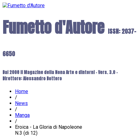
Fumetto d'Autore
ISSN: 2037-
6650
Dal 2008 il Magazine della Nona Arte e dintorni - Vers. 3.0 -
Direttore: Alessandro Bottero
Home
/
News
/
Manga
/
Eroica - La Gloria di Napoleone
N.3 (di 12)