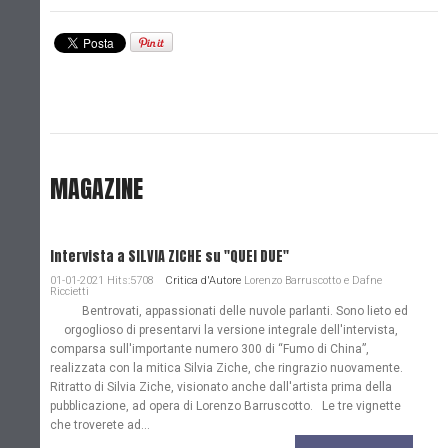
MAGAZINE
Intervista a SILVIA ZICHE su "QUEI DUE"
01-01-2021 Hits:5708
Critica d'Autore
Lorenzo Barruscotto e Dafne
Riccietti
Bentrovati, appassionati delle nuvole parlanti. Sono lieto ed
orgoglioso di presentarvi la versione integrale dell'intervista,
comparsa sull'importante numero 300 di “Fumo di China”,
realizzata con la mitica Silvia Ziche, che ringrazio nuovamente.
Ritratto di Silvia Ziche, visionato anche dall'artista prima della
pubblicazione, ad opera di Lorenzo Barruscotto. Le tre vignette
che troverete ad...