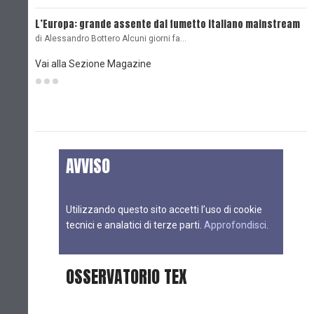
L’Europa: grande assente dal fumetto italiano mainstream
B
di Alessandro Bottero Alcuni giorni fa…
D
Vai alla Sezione Magazine
AVVISO
Utilizzando questo sito accetti l’uso di cookie
tecnici e analatici di terze parti.
Approfondisci
.
OSSERVATORIO TEX