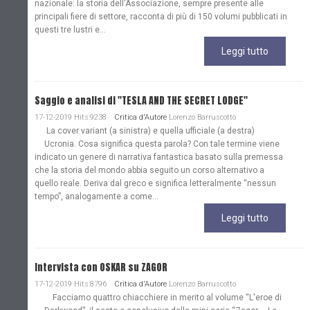
nazionale: la storia dell'Associazione, sempre presente alle
principali fiere di settore, racconta di più di 150 volumi pubblicati in
questi tre lustri e...
Leggi tutto
Saggio e analisi di "TESLA AND THE SECRET LODGE"
17-12-2019 Hits:9238
Critica d'Autore
Lorenzo Barruscotto
La cover variant (a sinistra) e quella ufficiale (a destra)
Ucronia. Cosa significa questa parola? Con tale termine viene
indicato un genere di narrativa fantastica basato sulla premessa
che la storia del mondo abbia seguito un corso alternativo a
quello reale. Deriva dal greco e significa letteralmente “nessun
tempo”, analogamente a come...
Leggi tutto
Intervista con OSKAR su ZAGOR
17-12-2019 Hits:8796
Critica d'Autore
Lorenzo Barruscotto
Facciamo quattro chiacchiere in merito al volume “L'eroe di