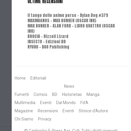
ULTIME RECENSIONI
Il tango delle anime perse - Dylan Dog #379
MAXMAGNUS – MAX BUNKER (OSCAR INK)
MAX BUNKER – ALAN FORD – LIBRO QUATTRO (OSCAR
INK)
BRUCIA - Rizzoli Lizard
INSECTO - Edizioni BD
RYUKO - BAO Publishing
Home
Editoriali
News
Fumetti
Comics
BD
Historietas
Manga
Multimedia
Eventi
Dal Mondo
Fd'A
Magazine
Recensioni
Eventi
Strisce d'Autore
Chi Siamo
Privacy
© Cagliostro E-Press Ass. Cult. Tutti i diritti riservati.