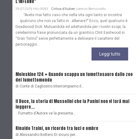
L'INFERNO"
29-07-2019 Hits:9043
Critica d'Autore
Lorenzo Barruscotto
"Avete mai fatto caso che nella vita ogni tanto si incontra
qualcuno che non va fatto in…alberare?” Ecco, quel qualcuno è
Deadwood Dick. Mutuandola ed adattandola per i nostri scopi, la
celeberrima frase pronunciata da un granitico Clint Eastwood in
“Gran Torino” serve perfettamente a delineare il carattere del
personaggio...
Leggi tutto
Moleskine 124 » Quando scappa un fumettosauro dallo zoo
C
del fumettomondo
P
di Conte di Cagliostro Interrompiamo il…
D
Il Duce, la storia di Mussolini che la Panini non vi farà mai
L
leggere...
L
...Fumetto d'Autore ve la presenta…
L
Rinaldo Traini, un ricordo tra luci e ombre
L
di Alessandro Bottero Di sicuro per…
O