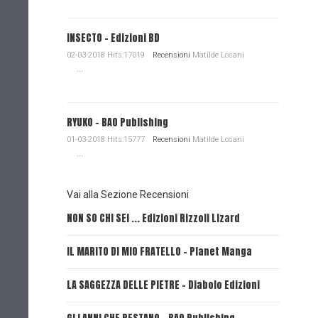
INSECTO - Edizioni BD
02-03-2018 Hits:17019
Recensioni
Matilde Losani
...
RYUKO - BAO Publishing
01-03-2018 Hits:15777
Recensioni
Matilde Losani
...
Vai alla Sezione Recensioni
NON SO CHI SEI ... Edizioni Rizzoli Lizard
L'EROE E
IL MARITO DI MIO FRATELLO - Planet Manga
SerVamp
LA SAGGEZZA DELLE PIETRE - Diabolo Edizioni
REVERIE 