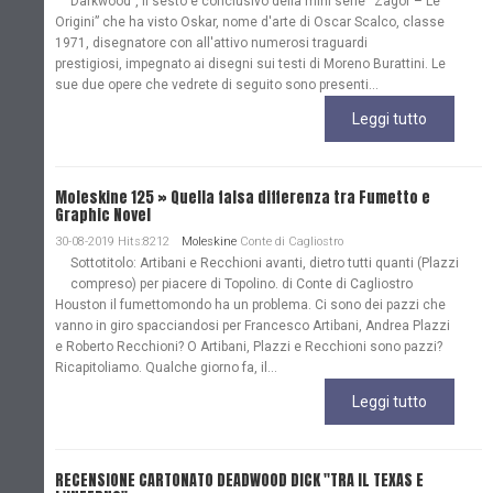
Darkwood”, il sesto e conclusivo della mini serie “Zagor – Le
Origini” che ha visto Oskar, nome d'arte di Oscar Scalco, classe
1971, disegnatore con all'attivo numerosi traguardi
prestigiosi, impegnato ai disegni sui testi di Moreno Burattini. Le
sue due opere che vedrete di seguito sono presenti...
Leggi tutto
Moleskine 125 » Quella falsa differenza tra Fumetto e
Graphic Novel
30-08-2019 Hits:8212
Moleskine
Conte di Cagliostro
Sottotitolo: Artibani e Recchioni avanti, dietro tutti quanti (Plazzi
compreso) per piacere di Topolino. di Conte di Cagliostro
Houston il fumettomondo ha un problema. Ci sono dei pazzi che
vanno in giro spacciandosi per Francesco Artibani, Andrea Plazzi
e Roberto Recchioni? O Artibani, Plazzi e Recchioni sono pazzi?
Ricapitoliamo. Qualche giorno fa, il...
Leggi tutto
RECENSIONE CARTONATO DEADWOOD DICK "TRA IL TEXAS E