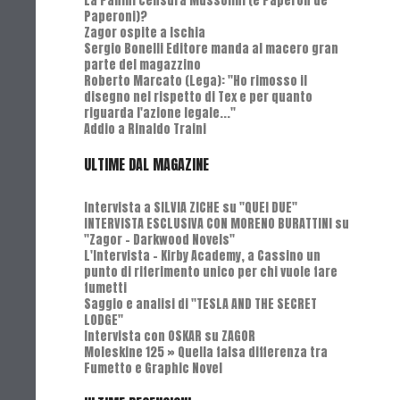
La Panini censura Mussolini (e Paperon de
Paperoni)?
Zagor ospite a Ischia
Sergio Bonelli Editore manda al macero gran
parte del magazzino
Roberto Marcato (Lega): "Ho rimosso il
disegno nel rispetto di Tex e per quanto
riguarda l'azione legale..."
Addio a Rinaldo Traini
ULTIME DAL MAGAZINE
Intervista a SILVIA ZICHE su "QUEI DUE"
INTERVISTA ESCLUSIVA CON MORENO BURATTINI su
"Zagor - Darkwood Novels"
L'Intervista - Kirby Academy, a Cassino un
punto di riferimento unico per chi vuole fare
fumetti
Saggio e analisi di "TESLA AND THE SECRET
LODGE"
Intervista con OSKAR su ZAGOR
Moleskine 125 » Quella falsa differenza tra
Fumetto e Graphic Novel