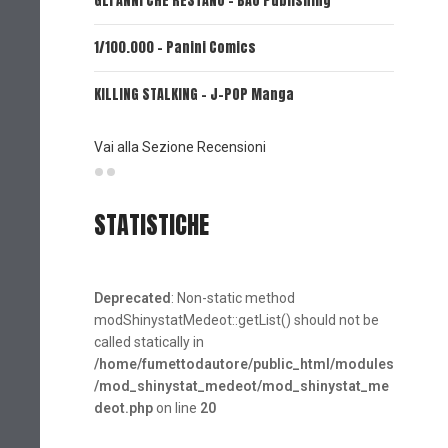
GLI ANNI CHE RESTANO - BAO Publishing
FIRE PUN
1/100.000 - Panini Comics
MY CAPR
KILLING STALKING - J-POP Manga
PSYCO-P
(Planet
Vai alla Sezione Recensioni
STATISTICHE
Deprecated
: Non-static method
modShinystatMedeot::getList() should not be
called statically in
/home/fumettodautore/public_html/modules
/mod_shinystat_medeot/mod_shinystat_me
deot.php
on line
20