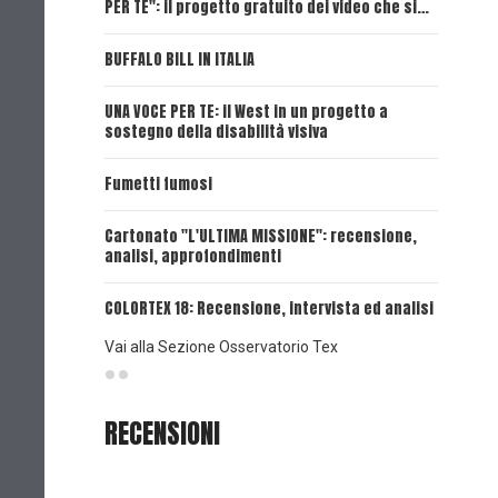
PER TE": il progetto gratuito dei video che si…
Dick, Tex
BUFFALO BILL IN ITALIA
UNA VOCE
UNA VOCE PER TE: il West in un progetto a
UNA VOCE
sostegno della disabilità visiva
UNA VOCE
Fumetti fumosi
UNA VOCE
Cartonato "L'ULTIMA MISSIONE": recensione,
analisi, approfondimenti
UNA VOCE
COLORTEX 18: Recensione, intervista ed analisi
Vai alla Sezione Osservatorio Tex
RECENSIONI