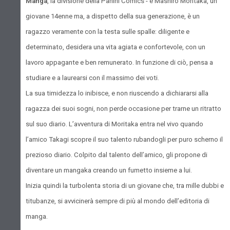
Manga
, la divisione della Panini Comics - è Mashiro Moritaka, un
giovane 14enne ma, a dispetto della sua generazione, è un
ragazzo veramente con la testa sulle spalle: diligente e
determinato, desidera una vita agiata e confortevole, con un
lavoro appagante e ben remunerato. In funzione di ciò, pensa a
studiare e a laurearsi con il massimo dei voti.
La sua timidezza lo inibisce, e non riuscendo a dichiararsi alla
ragazza dei suoi sogni, non perde occasione per trarne un ritratto
sul suo diario. L’avventura di Moritaka entra nel vivo quando
l’amico Takagi scopre il suo talento rubandogli per puro scherno il
prezioso diario. Colpito dal talento dell’amico, gli propone di
diventare un mangaka creando un fumetto insieme a lui.
Inizia quindi la turbolenta storia di un giovane che, tra mille dubbi e
titubanze, si avvicinerà sempre di più al mondo dell’editoria di
manga.