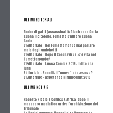
ULTIMI EDITORIALI
Rrobe di gatti (assassinati): Gianfranco Goria
suona il citofono, Fumetto d'Autore suona
Goria
L'Editoriale - Nel Fumettomondo mai parlare
male degli amichetti
L'Editoriale - Dopo il Coronavirus: c’è vita nel
Fumettomondo?
L'Editoriale - Lucca Comics 2019: Il dito e la
luna
Editoriale - Bonelli: il “nuovo” che avanza?
L'Editoriale - Aspetando Riminicomix 2019
ULTIME NOTIZIE
Roberto Riccio e Comics X Africa: dopo il
massacro mediatico arriva l'archiviazione del
tribunale