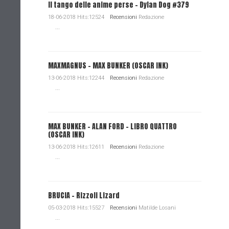
Il tango delle anime perse - Dylan Dog #379
18-06-2018 Hits:12524
Recensioni
Redazione
...
MAXMAGNUS – MAX BUNKER (OSCAR INK)
13-06-2018 Hits:12244
Recensioni
Redazione
...
MAX BUNKER – ALAN FORD – LIBRO QUATTRO
(OSCAR INK)
13-06-2018 Hits:12611
Recensioni
Redazione
...
BRUCIA - Rizzoli Lizard
05-03-2018 Hits:15527
Recensioni
Matilde Losani
...