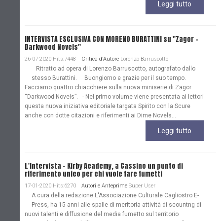
Leggi tutto
INTERVISTA ESCLUSIVA CON MORENO BURATTINI su "Zagor -
Darkwood Novels"
26-07-2020 Hits:7448
Critica d'Autore
Lorenzo Barruscotto
Ritratto ad opera di Lorenzo Barruscotto, autografato dallo
stesso Burattini. Buongiorno e grazie per il suo tempo.
Facciamo quattro chiacchiere sulla nuova miniserie di Zagor
“Darkwood Novels”. - Nel primo volume viene presentata ai lettori
questa nuova iniziativa editoriale targata Spirito con la Scure
anche con dotte citazioni e riferimenti ai Dime Novels...
Leggi tutto
L'Intervista - Kirby Academy, a Cassino un punto di
riferimento unico per chi vuole fare fumetti
17-01-2020 Hits:6270
Autori e Anteprime
Super User
A cura della redazione L'Associazione Culturale Cagliostro E-
Press, ha 15 anni alle spalle di meritoria attività di scountng di
nuovi talenti e diffusione del media fumetto sul territorio