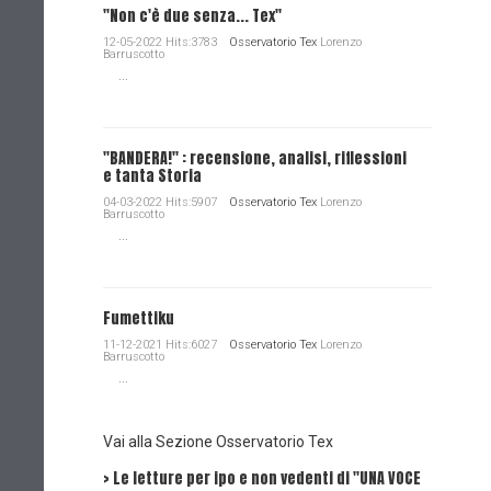
"Non c'è due senza... Tex"
12-05-2022 Hits:3783
Osservatorio Tex
Lorenzo
Barruscotto
...
"BANDERA!" : recensione, analisi, riflessioni
e tanta Storia
04-03-2022 Hits:5907
Osservatorio Tex
Lorenzo
Barruscotto
...
Fumettiku
11-12-2021 Hits:6027
Osservatorio Tex
Lorenzo
Barruscotto
...
Vai alla Sezione Osservatorio Tex
> Le letture per ipo e non vedenti di "UNA VOCE
Intervi