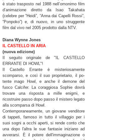
è stato trasposto nel 1988 nell’omonimo film
d’animazione diretto da Isao Takahata
(celebre per “Heidi”, “Anna dai Capelli Rossi”,
“Ponpoko”) e, di nuovo, in uno struggente
film dal vivo nel 2005 prodotto dalla NTV.
Diana Wynne Jones
IL CASTELLO IN ARIA
(nuova edizione)
Il seguito originale de "IL CASTELLO
ERRANTE DI HOWL"!
Il Castello Errante è misteriosamente
scomparso, e così il suo proprietario, il po­
tente mago Howl, e anche il demone del
fu
oco Calcifer. La coraggiosa Sophie dovrà
trovare una risposta a mille enigmi, e
ricostruire passo dopo passo il mistero legato
alla scomparsa di Howl.
Contemporaneamente, un giovane venditore
di tappeti, famoso in tutto il villaggio per i
suoi sogni a occhi aperti, si rende conto che
una dopo l'altra le sue fantasie iniziano ad
avverarsi. È il potere dell'immaginazione o