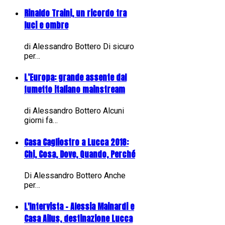
Rinaldo Traini, un ricordo tra
luci e ombre
di Alessandro Bottero Di sicuro
per…
L’Europa: grande assente dal
fumetto italiano mainstream
di Alessandro Bottero Alcuni
giorni fa…
Casa Cagliostro a Lucca 2018:
Chi, Cosa, Dove, Quando, Perché
Di Alessandro Bottero Anche
per…
L'Intervista - Alessia Mainardi e
Casa Ailus, destinazione Lucca