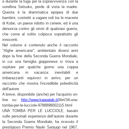
e durante la fuga per la sopravvivenza con la
sorellina Setsuko, perde di vista la madre.
Questa è la drammatica epopea di due
bambini, costretti a vagare soli tra le macerie
di Kobe, un paese ridotto in cenere, ed è una
denuncia contro gli orrori di qualsiasi guerra,
che come al solito colpisce soprattutto gli
innocenti.
Nel volume è contenuto anche il racconto
"Alghe americane", ambientato diversi anni
dopo la fine della Seconda Guerra Mondiale,
in cui una famiglia giapponese si trova a
ospitare per qualche giorno una coppia
americana in vacanza: inevitabili e
imbarazzanti equivoci in arrivo, per un
racconto che mostra l'incredibile poliedricità
dell'autore.
A breve, disponibile (anche) per l'acquisto on-
line su:
http://www.kappalab.it/
libri/34-una-
tomba-per-le-
lucciole-9788898002115.html
UNA TOMBA PER LE LUCCIOLE, basato
sulle personali esperienze dell’autore durante
la Seconda Guerra Mondiale, ha ricevuto il
prestigioso Premio Naoki Sanjugo nel 1967,