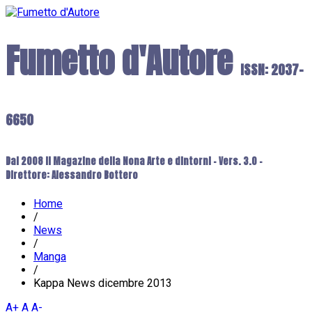
Fumetto d'Autore
ISSN: 2037-
6650
Dal 2008 il Magazine della Nona Arte e dintorni - Vers. 3.0 -
Direttore: Alessandro Bottero
Home
/
News
/
Manga
/
Kappa News dicembre 2013
A+
A
A-