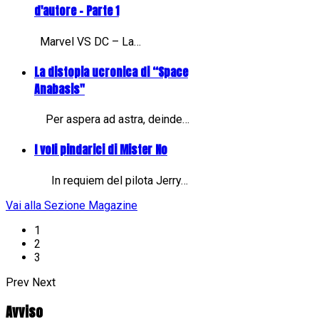
d'autore - Parte 1
Marvel VS DC – La…
La distopia ucronica di “Space
Anabasis"
Per aspera ad astra, deinde…
I voli pindarici di Mister No
In requiem del pilota Jerry…
Vai alla Sezione Magazine
1
2
3
Prev
Next
Avviso