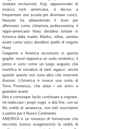
studiare recitazione; Koji, appassionato di
musica rock americana, è deciso a
frequentare una scuola per diventare cuoco;
Naoyuki ha abbandonato il liceo per
affermarsi come chitarrista professionista; il
nippo-americano Huey desidera tornare in
America dalla madre; Mariko, infine, sembra
avere come unico desiderio quello di seguire
Huey.
Giappone e America assumono in questa
graphic novel nipponica un ruolo simbolico: il
primo è visto come un luogo angusto che
mortifica le iniziative di tanti ragazzi, anche
quando queste non sono altro che innocenti
illusioni. L'America è invece una sorta di
Terra Promessa, che aiuta i sei amici a
guardare avanti.
Non è comunque facile continuare a sognare,
né realizzare i propri sogni, e alla fine, con un
file sottile di amarezza, non tutti riusciranno
a partire per il Nuovo Continente.
AMERICA è un romanzo di formazione che
racconta (senza esagerazioni) la realtà di