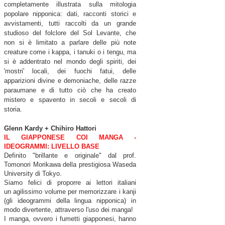
completamente illustrata sulla mitologia
popolare nipponica: dati, racconti storici e
avvistamenti, tutti raccolti da un grande
studioso del folclore del Sol Levante, che
non si è limitato a parlare delle più note
creature come i kappa, i tanuki o i tengu, ma
si è addentrato nel mondo degli spiriti, dei
'mostri' locali, dei fuochi fatui, delle
apparizioni divine e demoniache, delle razze
paraumane e di tutto ciò che ha creato
mistero e spavento in secoli e secoli di
storia.
Glenn Kardy + Chihiro Hattori
IL GIAPPONESE COI MANGA -
IDEOGRAMMI: LIVELLO BASE
Definito "brillante e originale" dal prof.
Tomonori Morikawa della prestigiosa Waseda
University di Tokyo.
Siamo felici di proporre ai lettori italiani
un
agilissimo volume per memorizzare i kanji
(gli ideogrammi della lingua nipponica) in
modo divertente, attraverso l'uso dei manga!
I manga, ovvero i fumetti giapponesi, hanno