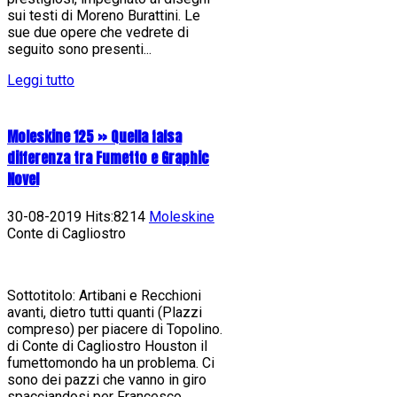
sui testi di Moreno Burattini. Le
sue due opere che vedrete di
seguito sono presenti...
Leggi tutto
Moleskine 125 » Quella falsa
differenza tra Fumetto e Graphic
Novel
30-08-2019 Hits:8214
Moleskine
Conte di Cagliostro
Sottotitolo: Artibani e Recchioni
avanti, dietro tutti quanti (Plazzi
compreso) per piacere di Topolino.
di Conte di Cagliostro Houston il
fumettomondo ha un problema. Ci
sono dei pazzi che vanno in giro
spacciandosi per Francesco