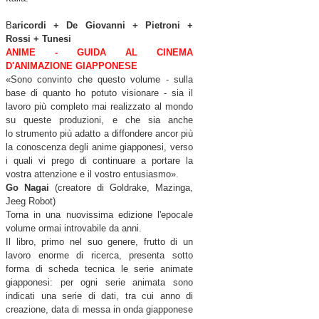
B
aricordi + De Giovanni + Pietroni +
Rossi + Tunesi
ANIME - GUIDA AL CINEMA
D'ANIMAZIONE GIAPPONESE
«Sono convinto che questo volume - sulla
base di quanto ho potuto visionare - sia il
lavoro più completo mai realizzato al mondo
su queste produzioni, e che sia anche
lo
strumento più adatto a diffondere ancor più
la conoscenza degli anime giapponesi, verso
i quali vi prego di continuare a portare la
vostra attenzione e il vostro entusiasmo».
Go Nagai
(creatore di Goldrake, Mazinga,
Jeeg Robot)
Torna in una nuovissima edizione l'epocale
volume ormai introvabile da anni.
Il libro, primo nel suo genere, frutto di un
lavoro enorme di ricerca, presenta sotto
forma di scheda tecnica le serie animate
giapponesi: per ogni serie animata sono
indicati una serie di dati, tra cui anno di
creazione, data di messa in onda giapponese