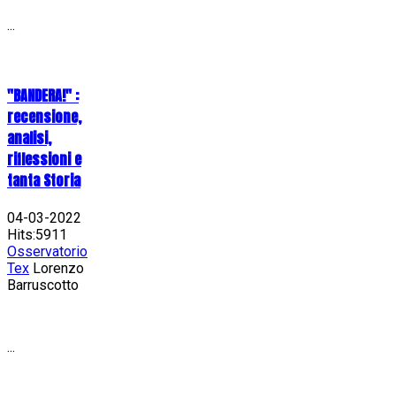
...
"BANDERA!" :
recensione,
analisi,
riflessioni e
tanta Storia
04-03-2022
Hits:5911
Osservatorio
Tex
Lorenzo
Barruscotto
...