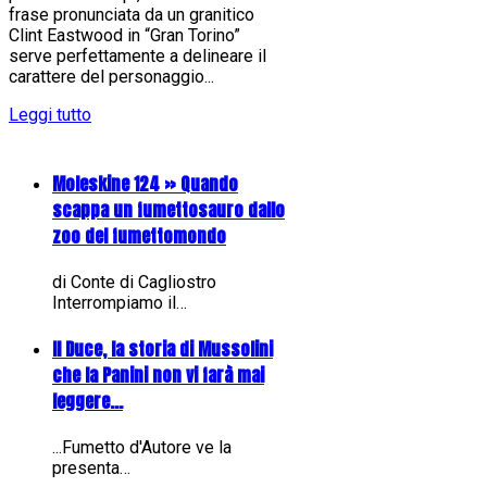
frase pronunciata da un granitico
Clint Eastwood in “Gran Torino”
serve perfettamente a delineare il
carattere del personaggio...
Leggi tutto
Moleskine 124 » Quando
scappa un fumettosauro dallo
zoo del fumettomondo
di Conte di Cagliostro
Interrompiamo il…
Il Duce, la storia di Mussolini
che la Panini non vi farà mai
leggere...
...Fumetto d'Autore ve la
presenta…