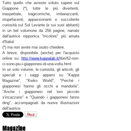
Tutto quello che avreste voluto sapere sul
Giappone (*), tutte le più divertenti,
inaspettate, tragicomiche, imbarazzanti,
stupefacenti, appassionanti e su
cculente
curiosità sul Sol Levante (e sui suoi abitanti)
in un bel volumone da 256 pagine, narrate
dall'autrice nipponica "tricolore" più amata
d'Italia!
(*) ma non avete mai osato chiedere.
A breve, disponibile (anche) per l'acquisto
online su:
http://www.kappalab.it/
libri/62-non-
ci-sono-piu-i-
giapponesi-di-una-volta.html
In un solo volume, le curiosità, gli articoli, gli
speciali e i saggi apparsi su "Kappa
Magazine", "Keiko World", "Perché i
giapponesi hanno gli occhi a mandorla",
"Anche i giapponesi nel loro piccolo
s'incazzano" e "Quando i giapponesi fanno
ding", accompagnati da nuove illustrazioni
dell'autrice.
Magazine