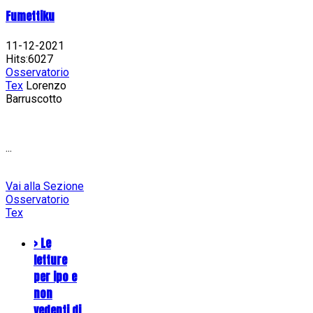
Fumettiku
11-12-2021
Hits:6027
Osservatorio
Tex
Lorenzo
Barruscotto
...
Vai alla Sezione
Osservatorio
Tex
> Le
letture
per ipo e
non
vedenti di