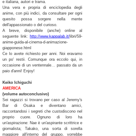
e italiana, autori e trama.
Una vera e propria di enciclopedia degli
anime, con più indici, da consultare per ogni
quesito possa sorgere nella mente
dell'appassionato o del curioso.
A breve, disponibile (anche) online al
seguente link:
http://www.kappalab.it/
libri/59-
anime-guida-al-
cinema-d-animazione-
giapponese.html
Ce lo avete richiesto per anni. Noi eravamo
un po' restii. Comunque ora eccolo qui, in
occasione di un ventennale… passato da un
paio d'anni! Enjoy!
Keiko Ichiguchi
AMERICA
(volume autoconclusivo)
Sei ragazzi si tro
vano per caso al Jeremy's
Bar di Osaka e diventano amici,
raccontandosi i segreti che custodiscono nel
proprio cuore. Ognuno di loro ha
un'aspirazione: Nae è un'aspirante scrittrice e
giornalista; Takako, una sorta di sorella
maggiore all'interno del gruppo, vorrebbe