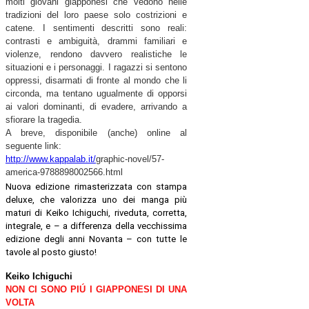
molti giovani giapponesi che vedono nelle
tradizioni del loro paese solo costrizioni e
catene. I sentimenti descritti sono reali:
contrasti e ambiguità, drammi familiari e
violenze, rendono davvero realistiche le
situazioni e i personaggi. I ragazzi si sentono
oppressi, disarmati di fronte al mondo che li
circonda, ma tentano ugualmente di opporsi
ai valori dominanti, di evadere, arrivando a
sfiorare la tragedia.
A breve, disponibile (anche) online al
seguente link:
http://www.kappalab.it/
graphic-novel/57-
america-
9788898002566.html
Nuova edizione rimasterizzata con stampa
deluxe, che valorizza uno dei manga più
maturi di Keiko Ichiguchi, riveduta, corretta,
integrale, e – a differenza della vecchissima
edizione degli anni Novanta – con tutte le
tavole al posto giusto!
Keiko Ichiguchi
NON CI SONO PIÚ I GIAPPONESI DI UNA
VOLTA