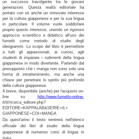
un successo travolgente tra le giovani
generazioni. Questa realtà editoriale ha
portato con sé anche un rinnovato interesse
per la cultura giapponese e per la sua lingua
in particolare. Il volume vuole soddisfare
proprio questo interesse, unendo un rigoroso
approccio scientifico e didattico all'uso dei
fumetti come metodo di studio degli
ideogrammi. Lo scopo del libro è permettere
a tutti gli appassionati, ai curiosi, agli
studenti di imparare i rudimenti della lingua
giapponese in modo divertente. Partendo dal
presupposto che i manga non sono solo una
forma di intrattenimento, ma anche una
chiave per penetrare lo spirito più profondo
della cultura giapponese.
A breve, disponibile (anche) per l'acquisto on-
line su:
http://www.fumetto-online.
it/it/ricerca_editore.php?
EDITORE=KAPPALAB&SERIE=IL+
GIAPPONESE+COI+MANGA
Da quest'anno il testo rientrerà nell'elenco
ufficiale dei libri di studio della lingua
giapponese di numerosi corsi di lingua in
Italia.