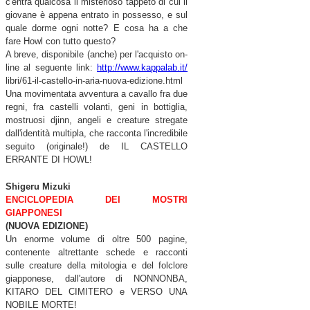
c'entra qualcosa il misterioso tappeto di cui il
giovane è appena entrato in possesso, e sul
quale dorme ogni notte? E cosa ha a che
fare Howl con tutto questo?
A breve, disponibile (anche) per l'acquisto on-
line al seguente link:
http://www.kappalab.it/
libri/61-il-castello-in-aria-
nuova-edizione.html
Una movimentata avventura a cavallo fra due
regni, fra castelli volanti, geni in bottiglia,
mostruosi djinn, angeli e creature stregate
dall'identità multipla, che racconta l'incredibile
seguito (originale!) de IL CASTELLO
ERRANTE DI HOWL!
Shigeru Mizuki
ENCICLOPEDIA DEI MOSTRI
GIAPPONESI
(NUOVA EDIZIONE)
Un enorme volume di oltre 500 pagine,
contenente altrettante schede e racconti
sulle creature della mitologia e del folclore
giapponese, dall'auto
re di NONNONBA,
KITARO DEL CIMITERO e VERSO UNA
NOBILE MORTE!