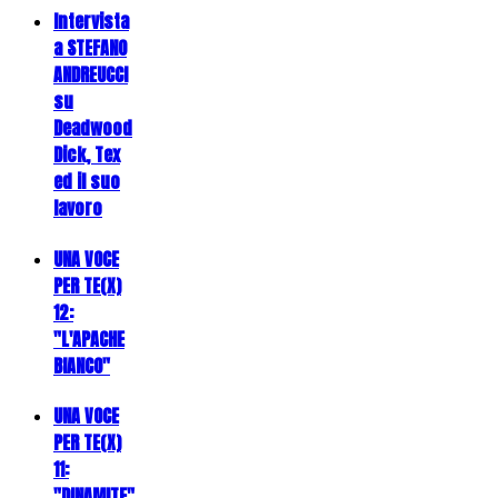
Intervista
a STEFANO
ANDREUCCI
su
Deadwood
Dick, Tex
ed il suo
lavoro
UNA VOCE
PER TE(X)
12:
"L'APACHE
BIANCO"
UNA VOCE
PER TE(X)
11:
"DINAMITE"