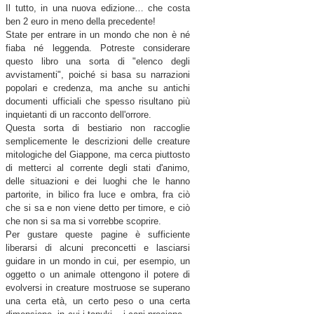
Il tutto, in una nuova edizione… che costa
ben 2 euro in meno della precedente!
State per entrare in un mondo che non è né
fiaba né leggenda. Potreste considerare
questo libro una sorta di "elenco degli
avvistamenti", poiché si basa su narrazioni
popolari e credenza, ma anche su antichi
documenti ufficiali che spesso risultano più
inquietanti di un racconto dell'orrore.
Questa sorta di bestiario non raccoglie
semplicemente le descrizioni delle creature
mitologiche del Giappone, ma cerca piuttosto
di metterci al corrente degli stati d'animo,
delle situazioni e dei luoghi che le hanno
partorite, in bilico fra luce e ombra, fra ciò
che si sa e non viene detto per timore, e ciò
che non si sa ma si vorrebbe scoprire.
Per gustare queste pagine è sufficiente
liberarsi di alcuni preconcetti e lasciarsi
guidare in un mondo in cui, per esempio, un
oggetto o un animale ottengono il potere di
evolversi in creature mostruose se superano
una certa età, un certo peso o una certa