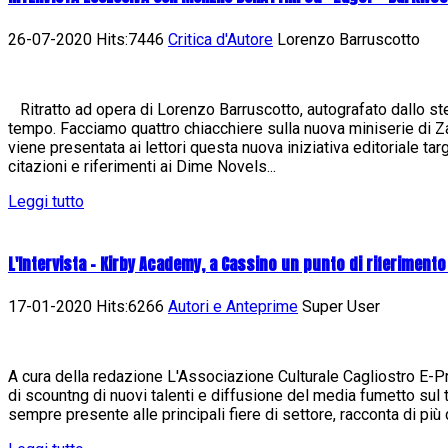
26-07-2020 Hits:7446
Critica d'Autore
Lorenzo Barruscotto
Ritratto ad opera di Lorenzo Barruscotto, autografato dallo st
tempo. Facciamo quattro chiacchiere sulla nuova miniserie di
viene presentata ai lettori questa nuova iniziativa editoriale ta
citazioni e riferimenti ai Dime Novels...
Leggi tutto
L'Intervista - Kirby Academy, a Cassino un punto di riferimento
17-01-2020 Hits:6266
Autori e Anteprime
Super User
A cura della redazione L'Associazione Culturale Cagliostro E-Pres
di scountng di nuovi talenti e diffusione del media fumetto sul t
sempre presente alle principali fiere di settore, racconta di più d