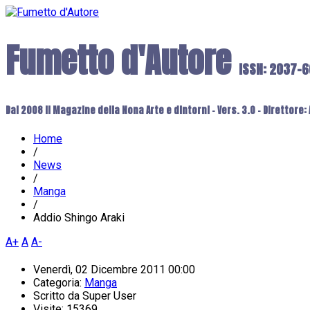
Fumetto d'Autore
ISSN: 2037-
Dal 2008 il Magazine della Nona Arte e dintorni - Vers. 3.0 - Direttore
Home
/
News
/
Manga
/
Addio Shingo Araki
A+
A
A-
Venerdì, 02 Dicembre 2011 00:00
Categoria:
Manga
Scritto da
Super User
Visite: 15369