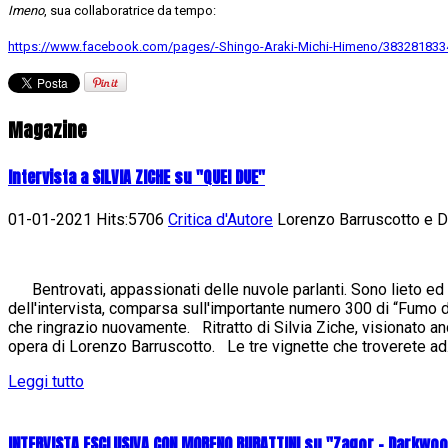
Imeno
, sua collaboratrice da tempo:
https://www.facebook.com/pages/-Shingo-Araki-Michi-Himeno/383281833
Magazine
Intervista a SILVIA ZICHE su "QUEI DUE"
01-01-2021 Hits:5706
Critica d'Autore
Lorenzo Barruscotto e Da
Bentrovati, appassionati delle nuvole parlanti. Sono lieto ed 
dell'intervista, comparsa sull'importante numero 300 di “Fumo di 
che ringrazio nuovamente. Ritratto di Silvia Ziche, visionato an
opera di Lorenzo Barruscotto. Le tre vignette che troverete ad.
Leggi tutto
INTERVISTA ESCLUSIVA CON MORENO BURATTINI su "Zagor - Darkwo