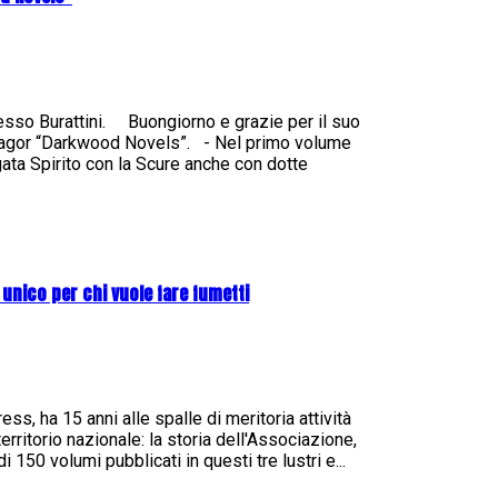
esso Burattini. Buongiorno e grazie per il suo
 Zagor “Darkwood Novels”. - Nel primo volume
rgata Spirito con la Scure anche con dotte
 unico per chi vuole fare fumetti
s, ha 15 anni alle spalle di meritoria attività
erritorio nazionale: la storia dell'Associazione,
i 150 volumi pubblicati in questi tre lustri e...