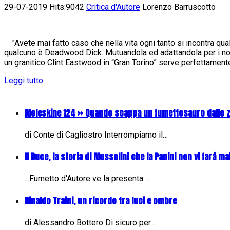
29-07-2019 Hits:9042
Critica d'Autore
Lorenzo Barruscotto
"Avete mai fatto caso che nella vita ogni tanto si incontra qua
qualcuno è Deadwood Dick. Mutuandola ed adattandola per i nost
un granitico Clint Eastwood in “Gran Torino” serve perfettamente 
Leggi tutto
Moleskine 124 » Quando scappa un fumettosauro dallo 
di Conte di Cagliostro Interrompiamo il…
Il Duce, la storia di Mussolini che la Panini non vi farà mai
...Fumetto d'Autore ve la presenta…
Rinaldo Traini, un ricordo tra luci e ombre
di Alessandro Bottero Di sicuro per…