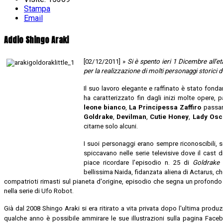
Stampa
Email
Addio Shingo Araki
[02/12/2011] »
Si è spento ieri 1 Dicembre all'e
per la realizzazione di molti personaggi storici 
Il suo lavoro elegante e raffinato è stato fond
ha caratterizzato fin dagli inizi molte opere, 
leone bianco
,
La Principessa Zaffiro
passan
Goldrake
,
Devilman
,
Cutie Honey
,
Lady Osc
citarne solo alcuni.
I suoi personaggi erano sempre riconoscibili, sop
spiccavano nelle serie televisive dove il cast 
piace ricordare l'episodio n. 25 di
Goldrake
bellissima Naida, fidanzata aliena di Actarus, che
compatrioti rimasti sul pianeta d'origine, episodio che segna un profondo
nella serie di Ufo Robot.
Già dal 2008 Shingo Araki si era ritirato a vita privata dopo l'ultima produ
qualche anno è possibile ammirare le sue illustrazioni sulla pagina Face