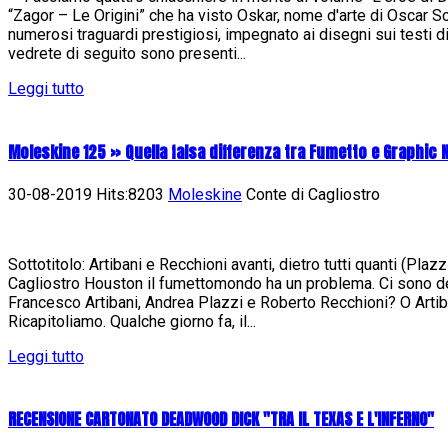
“Zagor – Le Origini” che ha visto Oskar, nome d'arte di Oscar Sc
numerosi traguardi prestigiosi, impegnato ai disegni sui testi 
vedrete di seguito sono presenti...
Leggi tutto
Moleskine 125 » Quella falsa differenza tra Fumetto e Graphic 
30-08-2019 Hits:8203
Moleskine
Conte di Cagliostro
Sottotitolo: Artibani e Recchioni avanti, dietro tutti quanti (Pla
Cagliostro Houston il fumettomondo ha un problema. Ci sono de
Francesco Artibani, Andrea Plazzi e Roberto Recchioni? O Artib
Ricapitoliamo. Qualche giorno fa, il...
Leggi tutto
RECENSIONE CARTONATO DEADWOOD DICK "TRA IL TEXAS E L'INFERNO"