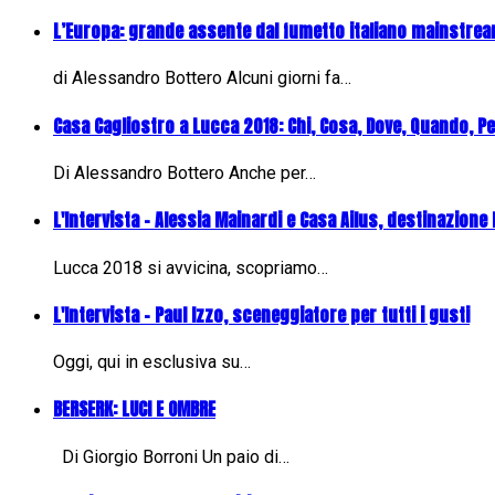
L’Europa: grande assente dal fumetto italiano mainstre
di Alessandro Bottero Alcuni giorni fa…
Casa Cagliostro a Lucca 2018: Chi, Cosa, Dove, Quando, P
Di Alessandro Bottero Anche per…
L'Intervista - Alessia Mainardi e Casa Ailus, destinazione
Lucca 2018 si avvicina, scopriamo…
L'Intervista - Paul Izzo, sceneggiatore per tutti i gusti
Oggi, qui in esclusiva su…
BERSERK: LUCI E OMBRE
Di Giorgio Borroni Un paio di…