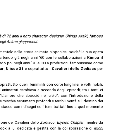
tà di 72 anni il noto character designer Shingo Araki, famoso
degli Anime giapponesi.
amentale nella storia animata nipponica, poichè la sua opera
partendo già negli anni '60 con le collaborazioni a
Kimba il
do poi negli anni '70 e '80 a produzioni famosissime come
ar
,
Ulisse 31
e soprattutto
i Cavalieri dello Zodiaco
per
rattutto quelli femminili con corpi longilinei e volti nobili,
di animatori cambiava a seconda degli episodi; tra i tanti ci
"L'amore che sbocciò nel cielo", con l'introduzione della
 mischia sentimenti profondi e terribili verità sul destino dei
 stacco con i disegni ed i temi trattati fino a quel momento
zione dei Cavalieri dello Zodiaco,
Elysion Chapter
,
mentre da
book a lui dedicata e gestita con la collaborazione di
Michi