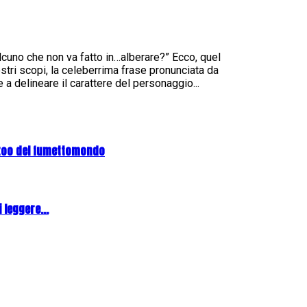
lcuno che non va fatto in…alberare?” Ecco, quel
ri scopi, la celeberrima frase pronunciata da
a delineare il carattere del personaggio...
zoo del fumettomondo
 leggere...