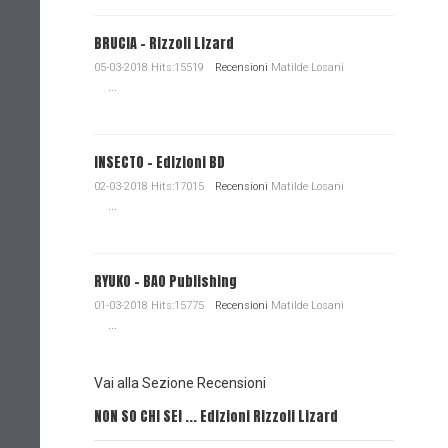
BRUCIA - Rizzoli Lizard
05-03-2018 Hits:15519
Recensioni
Matilde Losani
...
INSECTO - Edizioni BD
02-03-2018 Hits:17015
Recensioni
Matilde Losani
...
RYUKO - BAO Publishing
01-03-2018 Hits:15775
Recensioni
Matilde Losani
...
Vai alla Sezione Recensioni
NON SO CHI SEI ... Edizioni Rizzoli Lizard
L'EROE E