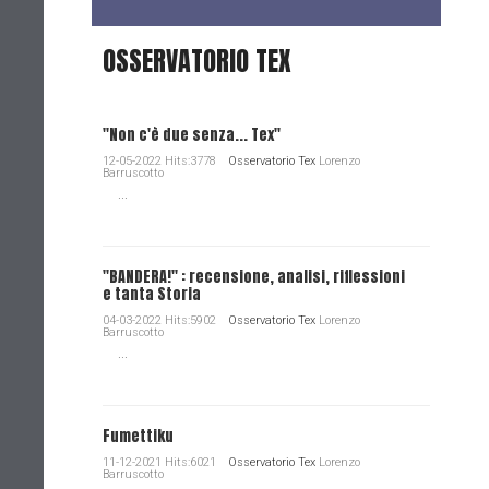
OSSERVATORIO TEX
"Non c'è due senza... Tex"
12-05-2022 Hits:3778
Osservatorio Tex
Lorenzo
Barruscotto
...
"BANDERA!" : recensione, analisi, riflessioni
e tanta Storia
04-03-2022 Hits:5902
Osservatorio Tex
Lorenzo
Barruscotto
...
Fumettiku
11-12-2021 Hits:6021
Osservatorio Tex
Lorenzo
Barruscotto