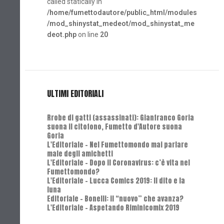
called statically in
/home/fumettodautore/public_html/modules
/mod_shinystat_medeot/mod_shinystat_me
deot.php
on line
20
ULTIMI EDITORIALI
Rrobe di gatti (assassinati): Gianfranco Goria
suona il citofono, Fumetto d'Autore suona
Goria
L'Editoriale - Nel Fumettomondo mai parlare
male degli amichetti
L'Editoriale - Dopo il Coronavirus: c’è vita nel
Fumettomondo?
L'Editoriale - Lucca Comics 2019: Il dito e la
luna
Editoriale - Bonelli: il “nuovo” che avanza?
L'Editoriale - Aspetando Riminicomix 2019