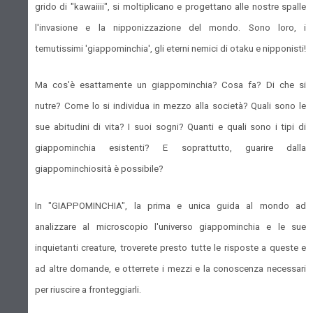
grido di "kawaiiii", si moltiplicano e progettano alle nostre spalle
l'invasione e la nipponizzazione del mondo. Sono loro, i
temutissimi 'giappominchia', gli eterni nemici di otaku e nipponisti!
Ma cos'è esattamente un giappominchia? Cosa fa? Di che si
nutre? Come lo si individua in mezzo alla società? Quali sono le
sue abitudini di vita? I suoi sogni? Quanti e quali sono i tipi di
giappominchia esistenti? E soprattutto, guarire dalla
giappominchiosità è possibile?
In "GIAPPOMINCHIA", la prima e unica guida al mondo ad
analizzare al microscopio l'universo giappominchia e le sue
inquietanti creature, troverete presto tutte le risposte a queste e
ad altre domande, e otterrete i mezzi e la conoscenza necessari
per riuscire a fronteggiarli.