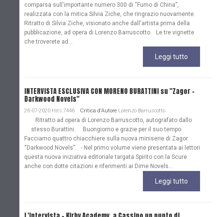
comparsa sull'importante numero 300 di “Fumo di China”,
realizzata con la mitica Silvia Ziche, che ringrazio nuovamente.
Ritratto di Silvia Ziche, visionato anche dall'artista prima della
pubblicazione, ad opera di Lorenzo Barruscotto. Le tre vignette
che troverete ad...
Leggi tutto
INTERVISTA ESCLUSIVA CON MORENO BURATTINI su "Zagor -
Darkwood Novels"
26-07-2020 Hits:7446
Critica d'Autore
Lorenzo Barruscotto
Ritratto ad opera di Lorenzo Barruscotto, autografato dallo
stesso Burattini. Buongiorno e grazie per il suo tempo.
Facciamo quattro chiacchiere sulla nuova miniserie di Zagor
“Darkwood Novels”. - Nel primo volume viene presentata ai lettori
questa nuova iniziativa editoriale targata Spirito con la Scure
anche con dotte citazioni e riferimenti ai Dime Novels...
Leggi tutto
L'Intervista - Kirby Academy, a Cassino un punto di