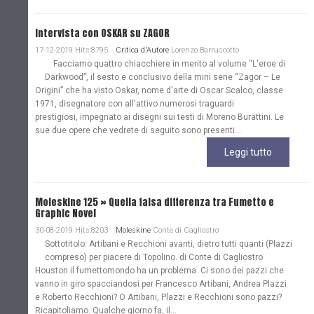
Intervista con OSKAR su ZAGOR
17-12-2019 Hits:8795
Critica d'Autore
Lorenzo Barruscotto
Facciamo quattro chiacchiere in merito al volume “L'eroe di
Darkwood”, il sesto e conclusivo della mini serie “Zagor – Le
Origini” che ha visto Oskar, nome d'arte di Oscar Scalco, classe
1971, disegnatore con all'attivo numerosi traguardi
prestigiosi, impegnato ai disegni sui testi di Moreno Burattini. Le
sue due opere che vedrete di seguito sono presenti...
Leggi tutto
Moleskine 125 » Quella falsa differenza tra Fumetto e
Graphic Novel
30-08-2019 Hits:8203
Moleskine
Conte di Cagliostro
Sottotitolo: Artibani e Recchioni avanti, dietro tutti quanti (Plazzi
compreso) per piacere di Topolino. di Conte di Cagliostro
Houston il fumettomondo ha un problema. Ci sono dei pazzi che
vanno in giro spacciandosi per Francesco Artibani, Andrea Plazzi
e Roberto Recchioni? O Artibani, Plazzi e Recchioni sono pazzi?
Ricapitoliamo. Qualche giorno fa, il...