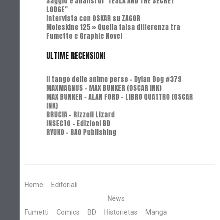
Saggio e analisi di "TESLA AND THE SECRET
LODGE"
Intervista con OSKAR su ZAGOR
Moleskine 125 » Quella falsa differenza tra
Fumetto e Graphic Novel
ULTIME RECENSIONI
Il tango delle anime perse - Dylan Dog #379
MAXMAGNUS – MAX BUNKER (OSCAR INK)
MAX BUNKER – ALAN FORD – LIBRO QUATTRO (OSCAR
INK)
BRUCIA - Rizzoli Lizard
INSECTO - Edizioni BD
RYUKO - BAO Publishing
Home
Editoriali
News
Fumetti
Comics
BD
Historietas
Manga