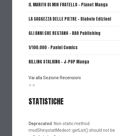
IL MARITO DI MIO FRATELLO - Planet Manga
SerVamp
LA SAGGEZZA DELLE PIETRE - Diabolo Edizioni
REVERIE 
GLI ANNI CHE RESTANO - BAO Publishing
FIRE PUN
1/100.000 - Panini Comics
MY CAPR
KILLING STALKING - J-POP Manga
PSYCO-P
(Planet
Vai alla Sezione Recensioni
STATISTICHE
Deprecated
: Non-static method
modShinystatMedeot::getList() should not be