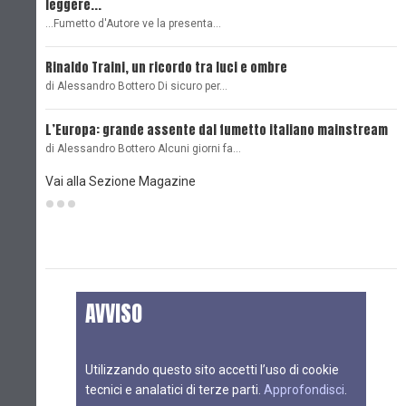
leggere...
L
...Fumetto d'Autore ve la presenta…
L
Rinaldo Traini, un ricordo tra luci e ombre
L
di Alessandro Bottero Di sicuro per…
O
L’Europa: grande assente dal fumetto italiano mainstream
B
di Alessandro Bottero Alcuni giorni fa…
D
Vai alla Sezione Magazine
AVVISO
Utilizzando questo sito accetti l’uso di cookie
tecnici e analatici di terze parti.
Approfondisci
.