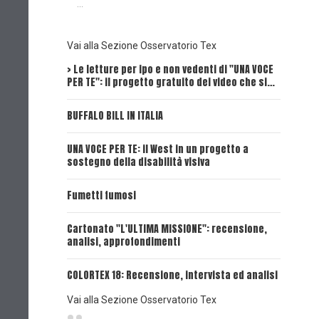
...
Vai alla Sezione Osservatorio Tex
> Le letture per ipo e non vedenti di "UNA VOCE
Intervi
PER TE": il progetto gratuito dei video che si…
Dick, Tex
BUFFALO BILL IN ITALIA
UNA VOCE
UNA VOCE PER TE: il West in un progetto a
UNA VOCE
sostegno della disabilità visiva
UNA VOCE
Fumetti fumosi
UNA VOCE
Cartonato "L'ULTIMA MISSIONE": recensione,
analisi, approfondimenti
UNA VOCE
COLORTEX 18: Recensione, intervista ed analisi
Vai alla Sezione Osservatorio Tex