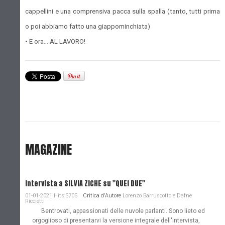
cappellini e una comprensiva pacca sulla spalla (tanto, tutti prima
o poi abbiamo fatto una giappominchiata)
• E ora… AL LAVORO!
MAGAZINE
Intervista a SILVIA ZICHE su "QUEI DUE"
01-01-2021 Hits:5705
Critica d'Autore
Lorenzo Barruscotto e Dafne
Riccietti
Bentrovati, appassionati delle nuvole parlanti. Sono lieto ed
orgoglioso di presentarvi la versione integrale dell'intervista,