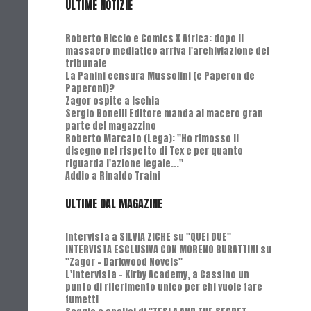
ULTIME NOTIZIE
Roberto Riccio e Comics X Africa: dopo il
massacro mediatico arriva l'archiviazione del
tribunale
La Panini censura Mussolini (e Paperon de
Paperoni)?
Zagor ospite a Ischia
Sergio Bonelli Editore manda al macero gran
parte del magazzino
Roberto Marcato (Lega): "Ho rimosso il
disegno nel rispetto di Tex e per quanto
riguarda l'azione legale..."
Addio a Rinaldo Traini
ULTIME DAL MAGAZINE
Intervista a SILVIA ZICHE su "QUEI DUE"
INTERVISTA ESCLUSIVA CON MORENO BURATTINI su
"Zagor - Darkwood Novels"
L'Intervista - Kirby Academy, a Cassino un
punto di riferimento unico per chi vuole fare
fumetti