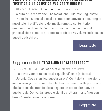
riferimento unico per chi vuole fare fumetti
17-01-2020 Hits:6265
Autori e Anteprime
Super User
A cura della redazione L'Associazione Culturale Cagliostro E-
Press, ha 15 anni alle spalle di meritoria attività di scountng di
nuovi talenti e diffusione del media fumetto sul territorio
nazionale: la storia dell'Associazione, sempre presente alle
principali fiere di settore, racconta di più di 150 volumi pubblicati in
questi tre lustri e...
Leggi tutto
Saggio e analisi di "TESLA AND THE SECRET LODGE"
17-12-2019 Hits:9235
Critica d'Autore
Lorenzo Barruscotto
La cover variant (a sinistra) e quella ufficiale (a destra)
Ucronia. Cosa significa questa parola? Con tale termine viene
indicato un genere di narrativa fantastica basato sulla premessa
che la storia del mondo abbia seguito un corso alternativo a
quello reale. Deriva dal greco e significa letteralmente “nessun
tempo”, analogamente a come...
Leggi tutto