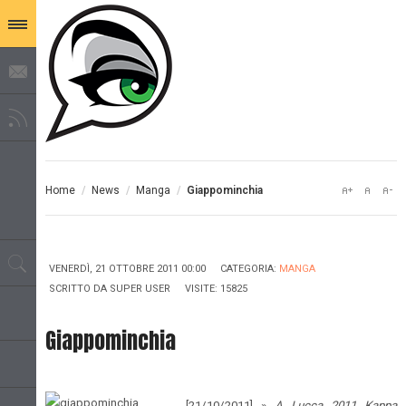
Home
/
News
/
Manga
/
Giappominchia
VENERDÌ, 21 OTTOBRE 2011 00:00
CATEGORIA:
MANGA
SCRITTO DA
SUPER USER
VISITE: 15825
Giappominchia
[21/10/2011] »
A Lucca 2011
Kappa