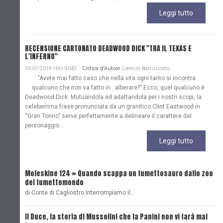
Leggi tutto
RECENSIONE CARTONATO DEADWOOD DICK "TRA IL TEXAS E
L'INFERNO"
29-07-2019 Hits:9042
Critica d'Autore
Lorenzo Barruscotto
"Avete mai fatto caso che nella vita ogni tanto si incontra
qualcuno che non va fatto in…alberare?” Ecco, quel qualcuno è
Deadwood Dick. Mutuandola ed adattandola per i nostri scopi, la
celeberrima frase pronunciata da un granitico Clint Eastwood in
“Gran Torino” serve perfettamente a delineare il carattere del
personaggio...
Leggi tutto
Moleskine 124 » Quando scappa un fumettosauro dallo zoo
C
del fumettomondo
P
di Conte di Cagliostro Interrompiamo il…
D
Il Duce, la storia di Mussolini che la Panini non vi farà mai
L