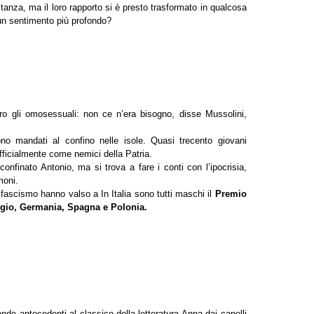
anza, ma il loro rapporto si è presto trasformato in qualcosa
un sentimento più profondo?
tro gli omosessuali: non ce n’era bisogno, disse Mussolini,
ono mandati al confino nelle isole. Quasi trecento giovani
i ufficialmente come nemici della Patria.
onfinato Antonio, ma si trova a fare i conti con l’ipocrisia,
moni.
l fascismo hanno valso a In Italia sono tutti maschi il
Premio
lgio, Germania, Spagna e Polonia.
ende antecedenti al classico della letteratura Anna dai capelli