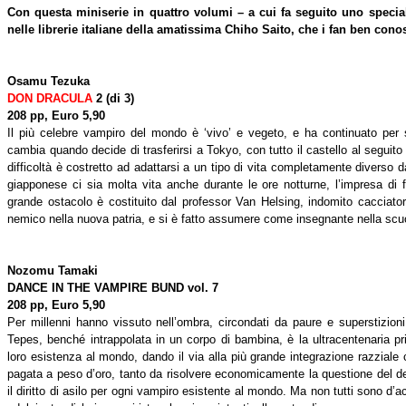
Con questa miniserie in quattro volumi – a cui fa seguito uno speciale
nelle librerie italiane della amatissima Chiho Saito, che i fan ben conos
Osamu Tezuka
DON DRACULA
2 (di 3)
208 pp, Euro 5,90
Il più celebre vampiro del mondo è ‘vivo’ e vegeto, e ha continuato per 
cambia quando decide di trasferirsi a Tokyo, con tutto il castello al segui
difficoltà è costretto ad adattarsi a un tipo di vita completamente diverso
giapponese ci sia molta vita anche durante le ore notturne, l’impresa di 
grande ostacolo è costituito dal professor Van Helsing, indomito cacciato
nemico nella nuova patria, e si è fatto assumere come insegnante nella scu
Nozomu Tamaki
DANCE IN THE VAMPIRE BUND
vol. 7
208 pp, Euro 5,90
Per millenni hanno vissuto nell’ombra, circondati da paure e superstizion
Tepes, benché intrappolata in un corpo di bambina, è la ultracentenaria pr
loro esistenza al mondo, dando il via alla più grande integrazione razziale 
pagata a peso d’oro, tanto da risolvere economicamente la questione del d
il diritto di asilo per ogni vampiro esistente al mondo. Ma non tutti sono d’a