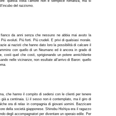
amore: questa volta l’amore non è semplice romanza, ma si
ll’incubo del razzismo.
o fianco da anni senza che nessuno ne abbia mai avuto la
ù evoluti. Più forti. Più crudeli. E privi di qualsiasi morale.
e ai nazisti che hanno dato loro la possibilità di calcare il
cammino con quello di un Neumano ed è ancora in grado di
e, costi quel che costi, sprigionando un potere annichilente
ndo nelle vicinanze, non esultate all’arrivo di Baron: quello
lema.
a, che hanno il compito di sedersi con le clienti per tenere
già a centinaia. Lì il sesso non è contemplato, ma il giro di
lche ora di relax in compagnia di giovani uomini. Bazzicare
more della società giapponese. Shinobu Hishiya era il ragazzo
ondo degli accompagnatori per diventare un operaio edile. Per