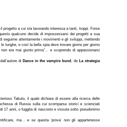
il progetto a cui sta lavorando interessa a tanti, troppi. Forse
questo qualcuno decide di impossessarsi dei progetti a sua
 di seguirne attentamente i movimenti e gli sviluppi, mettendo
 lunghe, e così la bella spia deve trovare giorno per giorno
 lui non era mai giunto prima”… e scoprendo di appassionarsi
dall’autore di
Dance in the vampire bund
, de
La strategia
erioso Takuto, il quale dichiara di essere alla ricerca delle
hessa di Russia sulla cui scomparsa storici e scienziati
 di 17 anni, o fuggita di nascosto e vissuta sotto pseudonimo
ntificare, ma… e se questa ‘prova’ non gli appartenesse