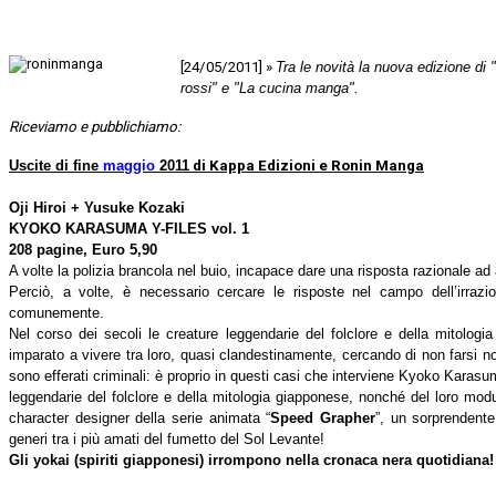
[24/05/2011] »
Tra le novità la nuova edizione di "
rossi" e "La cucina manga".
Riceviamo e pubblichiamo:
Uscite di fine
maggio
2011
di Kappa Edizioni e Ronin Manga
Oji Hiroi + Yusuke Kozaki
KYOKO KARASUMA Y-FILES
vol. 1
208 pagine, Euro 5,90
A volte la polizia brancola nel buio, incapace dare una risposta razionale ad a
Perciò, a volte, è necessario cercare le risposte nel campo dell’irrazi
comunemente.
Nel corso dei secoli le creature leggendarie del folclore e della mitolo
imparato a vivere tra loro, quasi clandestinamente, cercando di non farsi not
sono efferati criminali: è proprio in questi casi che interviene Kyoko Karasu
leggendarie del folclore e della mitologia giapponese, nonché del loro modu
character designer della serie animata “
Speed Grapher
”, un sorprendente
generi tra i più amati del fumetto del Sol Levante!
Gli yokai (spiriti giapponesi) irrompono nella cronaca nera quotidiana!