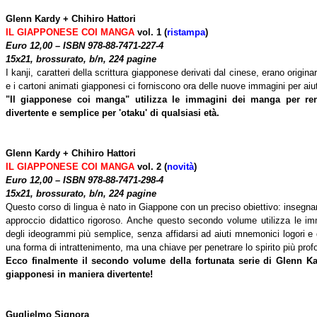
Glenn Kardy + Chihiro Hattori
IL GIAPPONESE COI MANGA
vol. 1 (
ristampa
)
Euro 12,00 – ISBN 978-88-7471-227-4
15x21, brossurato, b/n, 224 pagine
I kanji, caratteri della scrittura giapponese derivati dal cinese, erano origin
e i cartoni animati giapponesi ci forniscono ora delle nuove immagini per aiu
"Il giapponese coi manga" utilizza le immagini dei manga per re
divertente e semplice per 'otaku' di qualsiasi età.
Glenn Kardy + Chihiro Hattori
IL GIAPPONESE COI MANGA
vol. 2 (
novità
)
Euro 12,00 – ISBN 978-88-7471-298-4
15x21, brossurato, b/n, 224 pagine
Questo corso di lingua è nato in Giappone con un preciso obiettivo: insegnar
approccio didattico rigoroso. Anche questo secondo volume utilizza le i
degli ideogrammi più semplice, senza affidarsi ad aiuti mnemonici logori 
una forma di intrattenimento, ma una chiave per penetrare lo spirito più prof
Ecco finalmente il secondo volume della fortunata serie di Glenn K
giapponesi in maniera divertente!
Guglielmo Signora