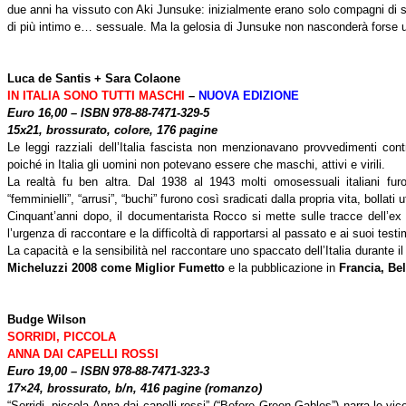
due anni ha vissuto con Aki Junsuke: inizialmente erano solo compagni di st
di più intimo e… sessuale. Ma la gelosia di Junsuke non nasconderà forse 
Luca de Santis + Sara Colaone
IN ITALIA SONO TUTTI MASCHI
–
NUOVA EDIZIONE
Euro 16,00 – ISBN 978-88-7471-329-5
15x21, brossurato, colore, 176 pagine
Le leggi razziali dell’Italia fascista non menzionavano provvedimenti con
poiché in Italia gli uomini non potevano essere che maschi, attivi e virili.
La realtà fu ben altra. Dal 1938 al 1943 molti omosessuali italiani fur
“femminielli”, “arrusi”, “buchi” furono così sradicati dalla propria vita, bollat
Cinquant’anni dopo, il documentarista Rocco si mette sulle tracce dell’ex c
l’urgenza di raccontare e la difficoltà di rapportarsi al passato e ai suoi testi
La capacità e la sensibilità nel raccontare uno spaccato dell’Italia durante i
Micheluzzi 2008 come Miglior Fumetto
e la pubblicazione in
Francia, Be
Budge Wilson
SORRIDI, PICCOLA
ANNA DAI CAPELLI ROSSI
Euro 19,00 – ISBN 978-88-7471-323-3
17×24, brossurato, b/n, 416 pagine (romanzo)
“Sorridi, piccola Anna dai capelli rossi” (“Before Green Gables”) narra le vic