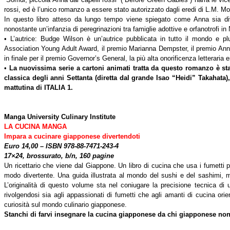
rossi, ed è l’unico romanzo a essere stato autorizzato dagli eredi di L.M. M
In questo libro atteso da lungo tempo viene spiegato come Anna sia d
nonostante un’infanzia di peregrinazioni tra famiglie adottive e orfanotrofi i
• L’autrice: Budge Wilson è un’autrice pubblicata in tutto il mondo e pl
Association Young Adult Award, il premio Marianna Dempster, il premio Ann Co
in finale per il premio Governor’s General, la più alta onorificenza letteraria
•
La nuovissima serie a cartoni animati tratta da questo romanzo è st
classica degli anni Settanta (diretta dal grande Isao “Heidi” Takahata)
mattutina di ITALIA 1.
Manga University Culinary Institute
LA CUCINA MANGA
Impara a cucinare giapponese divertendoti
Euro 14,00 – ISBN 978-88-7471-243-4
17×24, brossurato, b/n, 160 pagine
Un ricettario che viene dal Giappone. Un libro di cucina che usa i fumetti 
modo divertente. Una guida illustrata al mondo del sushi e del sashimi, 
L’originalità di questo volume sta nel coniugare la precisione tecnica di 
rivolgendosi sia agli appassionati di fumetti che agli amanti di cucina ori
curiosità sul mondo culinario giapponese.
Stanchi di farvi insegnare la cucina giapponese da chi giapponese non