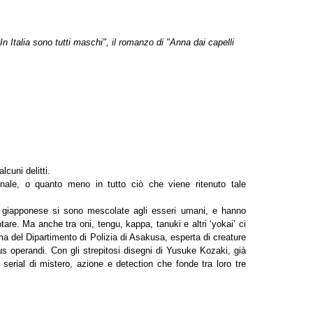
In Italia sono tutti maschi", il romanzo di "Anna dai capelli
lcuni delitti.
onale, o quanto meno in tutto ciò che viene ritenuto tale
gia giapponese si sono mescolate agli esseri umani, e hanno
are. Ma anche tra oni, tengu, kappa, tanuki e altri ‘yokai’ ci
ma del Dipartimento di Polizia di Asakusa, esperta di creature
s operandi. Con gli strepitosi disegni di Yusuke Kozaki, già
 serial di mistero, azione e detection che fonde tra loro tre