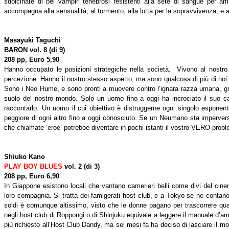
sdolcinate di bei vampiri tenebrosi resistenti alla sete di sangue per 
accompagna alla sensualità, al tormento, alla lotta per la sopravvivenza, e a
Masayuki Taguchi
BARON
vol. 8 (di 9)
208 pp, Euro 5,90
Hanno occupato le posizioni strategiche nella società. Vivono al nostr
percezione. Hanno il nostro stesso aspetto, ma sono qualcosa di più di noi. Pi
Sono i Neo Hume, e sono pronti a muovere contro l’ignara razza umana, grazi
suolo del nostro mondo. Solo un uomo fino a oggi ha incrociato il suo 
raccontarlo. Un uomo il cui obiettivo è distruggerne ogni singolo esponent
peggiore di ogni altro fino a oggi conosciuto. Se un Neumano sta imperversa
che chiamate ‘eroe’ potrebbe diventare in pochi istanti il vostro VERO prob
Shiuko Kano
PLAY BOY BLUES
vol. 2 (di 3)
208 pp, Euro 6,90
In Giappone esistono locali che vantano camerieri belli come divi del cinem
loro compagnia. Si tratta dei famigerati host club, e a Tokyo se ne contano 
soldi è comunque altissimo, visto che le donne pagano per trascorrere qua
negli host club di Roppongi o di Shinjuku equivale a leggere il manuale d’a
più richiesto all’Host Club Dandy, ma sei mesi fa ha deciso di lasciare il m