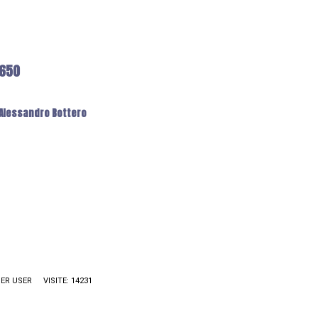
6650
: Alessandro Bottero
ER USER
VISITE: 14231