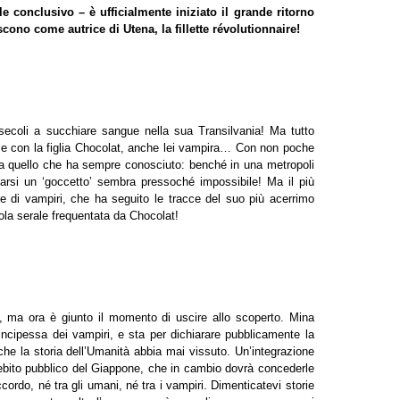
 conclusivo – è ufficialmente iniziato il grande ritorno
cono come autrice di Utena, la fillette révolutionnaire!
secoli a succhiare sangue nella sua Transilvania! Ma tutto
to e con la figlia Chocolat, anche lei vampira… Con non poche
 da quello che ha sempre conosciuto: benché in una metropoli
farsi un ‘goccetto’ sembra pressoché impossibile! Ma il più
re di vampiri, che ha seguito le tracce del suo più acerrimo
ola serale frequentata da Chocolat!
i, ma ora è giunto il momento di uscire allo scoperto. Mina
incipessa dei vampiri, e sta per dichiarare pubblicamente la
che la storia dell’Umanità abbia mai vissuto. Un’integrazione
ebito pubblico del Giappone, che in cambio dovrà concederle
ccordo, né tra gli umani, né tra i vampiri. Dimenticatevi storie