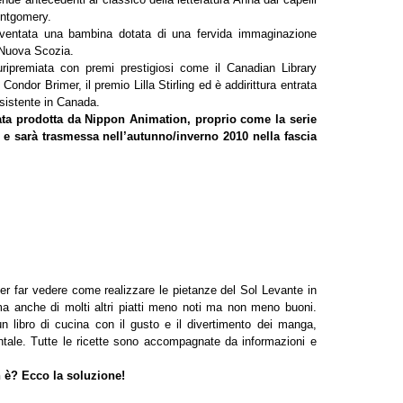
ontgomery.
iventata una bambina dotata di una fervida immaginazione
n Nuova Scozia.
uripremiata con premi prestigiosi come il Canadian Library
ndor Brimer, il premio Lilla Stirling ed è addirittura entrata
 esistente in Canada.
ata prodotta da Nippon Animation, proprio come la serie
, e sarà trasmessa nell’autunno/inverno 2010 nella fascia
per far vedere come realizzare le pietanze del Sol Levante in
ma anche di molti altri piatti meno noti ma non meno buoni.
un libro di cucina con il gusto e il divertimento dei manga,
entale. Tutte le ricette sono accompagnate da informazioni e
 è? Ecco la soluzione!