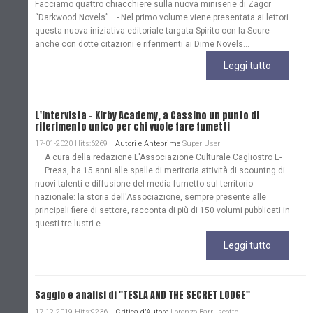
Facciamo quattro chiacchiere sulla nuova miniserie di Zagor
“Darkwood Novels”. - Nel primo volume viene presentata ai lettori
questa nuova iniziativa editoriale targata Spirito con la Scure
anche con dotte citazioni e riferimenti ai Dime Novels...
Leggi tutto
L'Intervista - Kirby Academy, a Cassino un punto di
riferimento unico per chi vuole fare fumetti
17-01-2020 Hits:6269
Autori e Anteprime
Super User
A cura della redazione L'Associazione Culturale Cagliostro E-
Press, ha 15 anni alle spalle di meritoria attività di scountng di
nuovi talenti e diffusione del media fumetto sul territorio
nazionale: la storia dell'Associazione, sempre presente alle
principali fiere di settore, racconta di più di 150 volumi pubblicati in
questi tre lustri e...
Leggi tutto
Saggio e analisi di "TESLA AND THE SECRET LODGE"
17-12-2019 Hits:9236
Critica d'Autore
Lorenzo Barruscotto