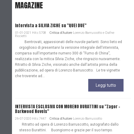
MAGAZINE
Intervista a SILVIA ZICHE su "QUEI DUE"
01-01-2021 Hits:5708
Critica d'Autore
Lorenzo Barruscotto e Dafne
Riccietti
Bentrovati, appassionati delle nuvole parlanti. Sono lieto ed
orgoglioso di presentarvi la versione integrale dell'intervista,
comparsa sull'importante numero 300 di “Fumo di China”,
realizzata con la mitica Silvia Ziche, che ringrazio nuovamente.
Ritratto di Silvia Ziche, visionato anche dall'artista prima della
pubblicazione, ad opera di Lorenzo Barruscotto. Le tre vignette
che troverete ad...
Leggi tutto
INTERVISTA ESCLUSIVA CON MORENO BURATTINI su "Zagor -
Darkwood Novels"
26-07-2020 Hits:7447
Critica d'Autore
Lorenzo Barruscotto
Ritratto ad opera di Lorenzo Barruscotto, autografato dallo
stesso Burattini. Buongiorno e grazie per il suo tempo.