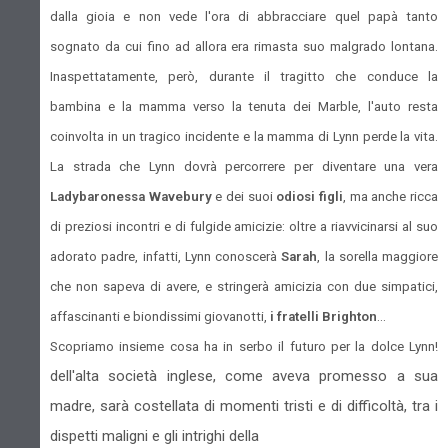
dalla gioia e non vede l'ora di abbracciare quel papà tanto
sognato da cui fino ad allora era rimasta suo malgrado lontana.
Inaspettatamente, però, durante il tragitto che conduce la
bambina e la mamma verso la tenuta dei Marble, l'auto resta
coinvolta in un tragico incidente e la mamma di Lynn perde la vita.
La strada che Lynn dovrà percorrere per diventare una vera
Lady
baronessa Wavebury
e dei suoi
odiosi figli
, ma anche ricca
di preziosi incontri e di fulgide amicizie: oltre a riavvicinarsi al suo
adorato padre, infatti, Lynn conoscerà
Sarah
, la sorella maggiore
che non sapeva di avere, e stringerà amicizia con due simpatici,
affascinanti e biondissimi giovanotti,
i fratelli Brighton
…
Scopriamo insieme cosa ha in serbo il futuro per la dolce Lynn!
dell'alta società inglese, come aveva promesso a sua
madre, sarà costellata di momenti tristi e di difficoltà, tra i
dispetti maligni e gli intrighi della