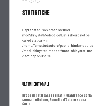
STATISTICHE
Deprecated
: Non-static method
modShinystatMedeot::getList() should not be
called statically in
/home/fumettodautore/public_html/modules
/mod_shinystat_medeot/mod_shinystat_me
deot.php
on line
20
ULTIMI EDITORIALI
Rrobe di gatti (assassinati): Gianfranco Goria
suona il citofono, Fumetto d'Autore suona
Goria