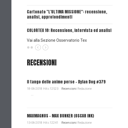
UNA VOCE
Cartonato "L'ULTIMA MISSIONE": recensione,
analisi, approfondimenti
UNA VOCE
COLORTEX 18: Recensione, intervista ed analisi
Vai alla Sezione Osservatorio Tex
RECENSIONI
Il tango delle anime perse - Dylan Dog #379
18-06-2018 Hits:12523
Recensioni
Redazione
...
MAXMAGNUS – MAX BUNKER (OSCAR INK)
13-06-2018 Hits:12241
Recensioni
Redazione