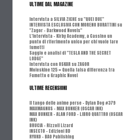
ULTIME DAL MAGAZINE
Intervista a SILVIA ZICHE su "QUEI DUE"
INTERVISTA ESCLUSIVA CON MORENO BURATTINI su
"Zagor - Darkwood Novels"
L'Intervista - Kirby Academy, a Cassino un
punto di riferimento unico per chi vuole fare
fumetti
Saggio e analisi di "TESLA AND THE SECRET
LODGE"
Intervista con OSKAR su ZAGOR
Moleskine 125 » Quella falsa differenza tra
Fumetto e Graphic Novel
ULTIME RECENSIONI
Il tango delle anime perse - Dylan Dog #379
MAXMAGNUS – MAX BUNKER (OSCAR INK)
MAX BUNKER – ALAN FORD – LIBRO QUATTRO (OSCAR
INK)
BRUCIA - Rizzoli Lizard
INSECTO - Edizioni BD
RYUKO - BAO Publishing