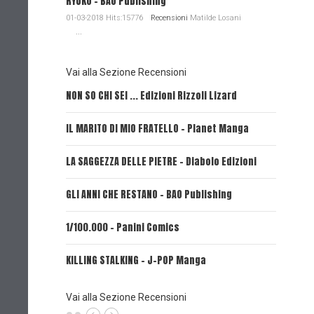
RYUKO - BAO Publishing
01-03-2018 Hits:15776
Recensioni
Matilde Losani
...
Vai alla Sezione Recensioni
NON SO CHI SEI ... Edizioni Rizzoli Lizard
L'EROE E
IL MARITO DI MIO FRATELLO - Planet Manga
SerVamp
LA SAGGEZZA DELLE PIETRE - Diabolo Edizioni
REVERIE 
GLI ANNI CHE RESTANO - BAO Publishing
FIRE PUN
1/100.000 - Panini Comics
MY CAPR
KILLING STALKING - J-POP Manga
PSYCO-P
(Planet
Vai alla Sezione Recensioni