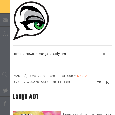
Home
/
News
/
Manga
/
Lady!! #01
MARTEDÌ, 08 MARZO 2011 00:00
CATEGORIA:
MANGA
SCRITTO DA
SUPER USER
VISITE: 15283
Lady!! #01
[08/03/2011] »
La
RW/GOEN