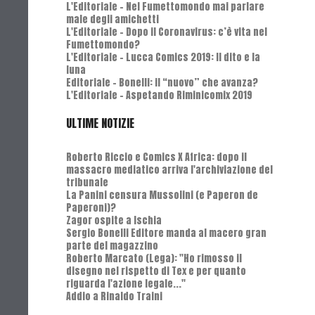
L'Editoriale - Nel Fumettomondo mai parlare
male degli amichetti
L'Editoriale - Dopo il Coronavirus: c’è vita nel
Fumettomondo?
L'Editoriale - Lucca Comics 2019: Il dito e la
luna
Editoriale - Bonelli: il “nuovo” che avanza?
L'Editoriale - Aspetando Riminicomix 2019
ULTIME NOTIZIE
Roberto Riccio e Comics X Africa: dopo il
massacro mediatico arriva l'archiviazione del
tribunale
La Panini censura Mussolini (e Paperon de
Paperoni)?
Zagor ospite a Ischia
Sergio Bonelli Editore manda al macero gran
parte del magazzino
Roberto Marcato (Lega): "Ho rimosso il
disegno nel rispetto di Tex e per quanto
riguarda l'azione legale..."
Addio a Rinaldo Traini