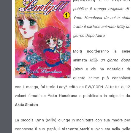
pubblica il manga originale di
Yoko Hanabusa da cui è stata
tratto il cartone animato Milly un
giorno dopo l'altro
Molti ricorderanno la serie
animata
Milly un giorno dopo
l'altro
e chi ha nostalgia di
questo anime può consolarsi
con il manga, fal titolo Lady!! edito da RW/GOEN. Si tratta di 12
volumi firmati da
Yoko Hanabusa
e pubblicata in originale da
Akita Shoten
.
La piccola
Lynn
(Milly) giunge in Inghilterra con sua madre per
conoscere il suo papà, il
visconte Marble
. Non sta nella pelle