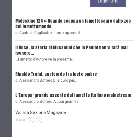
Leggi tutto
Moleskine 124 » Quando scappa un fumettosauro dallo zoo
C
del fumettomondo
P
di Conte di Cagliostro Interrompiamo il…
D
Il Duce, la storia di Mussolini che la Panini non vi farà mai
L
leggere...
L
...Fumetto d'Autore ve la presenta…
L
Rinaldo Traini, un ricordo tra luci e ombre
L
di Alessandro Bottero Di sicuro per…
O
L’Europa: grande assente dal fumetto italiano mainstream
B
di Alessandro Bottero Alcuni giorni fa…
D
Vai alla Sezione Magazine