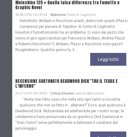
Moleskine 125 » Quella falsa differenza tra Fumetto e
Graphic Novel
30-08-2019 Hits:8204
Moleskine
Conte di Cagliostro
Sottotitolo: Artibani e Recchioni avanti, dietro tutti quanti (Plazzi
compreso) per piacere di Topolino. di Conte di Cagliostro
Houston il fumettomondo ha un problema. Ci sono dei pazzi che
vanno in giro spacciandosi per Francesco Artibani, Andrea Plazzi
e Roberto Recchioni? O Artibani, Plazzi e Recchioni sono pazzi?
Ricapitoliamo. Qualche giorno fa, il...
Leggi tutto
RECENSIONE CARTONATO DEADWOOD DICK "TRA IL TEXAS E
L'INFERNO"
29-07-2019 Hits:9043
Critica d'Autore
Lorenzo Barruscotto
"Avete mai fatto caso che nella vita ogni tanto si incontra
qualcuno che non va fatto in…alberare?” Ecco, quel qualcuno è
Deadwood Dick. Mutuandola ed adattandola per i nostri scopi, la
celeberrima frase pronunciata da un granitico Clint Eastwood in
“Gran Torino” serve perfettamente a delineare il carattere del
personaggio...