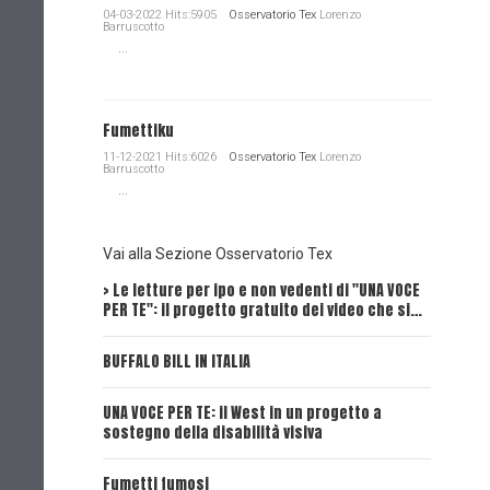
04-03-2022 Hits:5905
Osservatorio Tex
Lorenzo
Barruscotto
...
Fumettiku
11-12-2021 Hits:6026
Osservatorio Tex
Lorenzo
Barruscotto
...
Vai alla Sezione Osservatorio Tex
> Le letture per ipo e non vedenti di "UNA VOCE
Intervi
PER TE": il progetto gratuito dei video che si…
Dick, Tex
BUFFALO BILL IN ITALIA
UNA VOCE
UNA VOCE PER TE: il West in un progetto a
UNA VOCE
sostegno della disabilità visiva
UNA VOCE
Fumetti fumosi