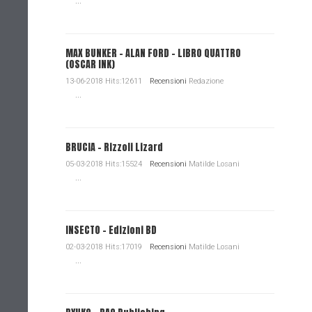
...
MAX BUNKER – ALAN FORD – LIBRO QUATTRO
(OSCAR INK)
13-06-2018 Hits:12611
Recensioni
Redazione
...
BRUCIA - Rizzoli Lizard
05-03-2018 Hits:15524
Recensioni
Matilde Losani
...
INSECTO - Edizioni BD
02-03-2018 Hits:17019
Recensioni
Matilde Losani
...