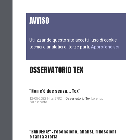
AVVISO
Utilizzando questo sito accetti l’uso di cookie
tecnici e analatici di terze parti.
Approfondisci
.
OSSERVATORIO TEX
"Non c'è due senza... Tex"
12-05-2022 Hits:3782
Osservatorio Tex
Lorenzo
Barruscotto
...
"BANDERA!" : recensione, analisi, riflessioni
e tanta Storia