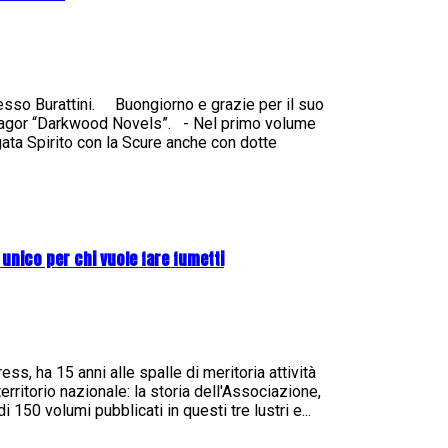
esso Burattini. Buongiorno e grazie per il suo
 Zagor “Darkwood Novels”. - Nel primo volume
rgata Spirito con la Scure anche con dotte
 unico per chi vuole fare fumetti
s, ha 15 anni alle spalle di meritoria attività
erritorio nazionale: la storia dell'Associazione,
i 150 volumi pubblicati in questi tre lustri e...