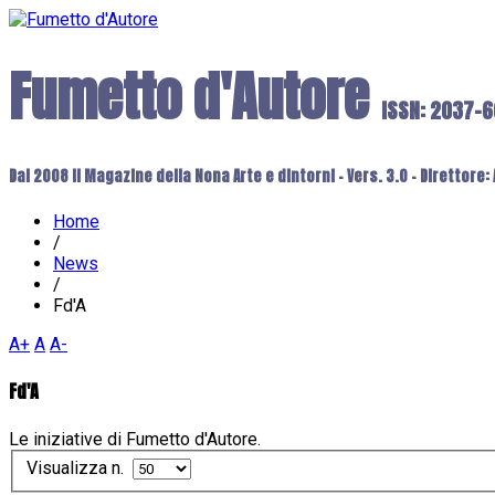
Fumetto d'Autore
ISSN: 2037-
Dal 2008 il Magazine della Nona Arte e dintorni - Vers. 3.0 - Direttore
Home
/
News
/
Fd'A
A+
A
A-
Fd'A
Le iniziative di Fumetto d'Autore.
Visualizza n.