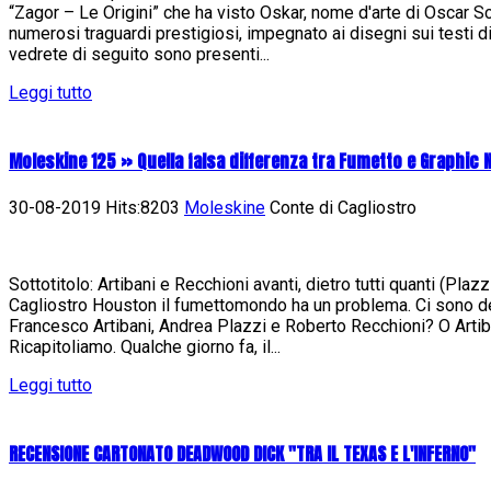
“Zagor – Le Origini” che ha visto Oskar, nome d'arte di Oscar Sc
numerosi traguardi prestigiosi, impegnato ai disegni sui testi 
vedrete di seguito sono presenti...
Leggi tutto
Moleskine 125 » Quella falsa differenza tra Fumetto e Graphic 
30-08-2019 Hits:8203
Moleskine
Conte di Cagliostro
Sottotitolo: Artibani e Recchioni avanti, dietro tutti quanti (Pla
Cagliostro Houston il fumettomondo ha un problema. Ci sono de
Francesco Artibani, Andrea Plazzi e Roberto Recchioni? O Artib
Ricapitoliamo. Qualche giorno fa, il...
Leggi tutto
RECENSIONE CARTONATO DEADWOOD DICK "TRA IL TEXAS E L'INFERNO"