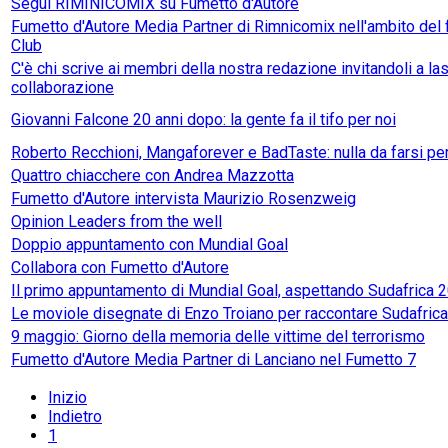
Segui RIMINICOMIX su Fumetto d'Autore
Fumetto d'Autore Media Partner di Rimnicomix nell'ambito del 
Club
C'è chi scrive ai membri della nostra redazione invitandoli a las
collaborazione
Giovanni Falcone 20 anni dopo: la gente fa il tifo per noi
Roberto Recchioni, Mangaforever e BadTaste: nulla da farsi pe
Quattro chiacchere con Andrea Mazzotta
Fumetto d'Autore intervista Maurizio Rosenzweig
Opinion Leaders from the well
Doppio appuntamento con Mundial Goal
Collabora con Fumetto d'Autore
Il primo appuntamento di Mundial Goal, aspettando Sudafrica 
Le moviole disegnate di Enzo Troiano per raccontare Sudafric
9 maggio: Giorno della memoria delle vittime del terrorismo
Fumetto d'Autore Media Partner di Lanciano nel Fumetto 7
Inizio
Indietro
1