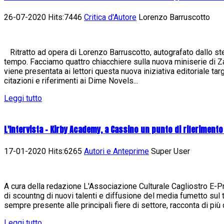
26-07-2020 Hits:7446
Critica d'Autore
Lorenzo Barruscotto
Ritratto ad opera di Lorenzo Barruscotto, autografato dallo st
tempo. Facciamo quattro chiacchiere sulla nuova miniserie di
viene presentata ai lettori questa nuova iniziativa editoriale ta
citazioni e riferimenti ai Dime Novels...
Leggi tutto
L'Intervista - Kirby Academy, a Cassino un punto di riferimento
17-01-2020 Hits:6265
Autori e Anteprime
Super User
A cura della redazione L'Associazione Culturale Cagliostro E-Pres
di scountng di nuovi talenti e diffusione del media fumetto sul t
sempre presente alle principali fiere di settore, racconta di più d
Leggi tutto