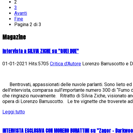
2
3
Avanti
Fine
Pagina 2 di 3
Magazine
Intervista a SILVIA ZICHE su "QUEI DUE"
01-01-2021 Hits:5705
Critica d'Autore
Lorenzo Barruscotto e Da
Bentrovati, appassionati delle nuvole parlanti. Sono lieto ed 
dell'intervista, comparsa sull'importante numero 300 di “Fumo di 
che ringrazio nuovamente. Ritratto di Silvia Ziche, visionato an
opera di Lorenzo Barruscotto. Le tre vignette che troverete ad.
Leggi tutto
INTERVISTA ESCLUSIVA CON MORENO BURATTINI su "Zagor - Darkwo