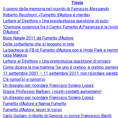
Titolo
Il giorno della memoria nel ricordo di Ferruccio Alessandri
Roberto Recchioni: «Fumetto d'Autore è merda»
Lettere al Direttore » Una prestestuosa questione di pulci
"Cremona: polemica fra il Centro Fumetto A.Pazienza e la rivis
D’Autore"
Buon Natale 2011 da Fumetto d'Autore
Delle corbellerie che si leggono in rete
La bacheca di FB di Fumetto d'Autore non è Hyde Park e nemmen
casa Makkox
Lettere al Direttore » Una pretestuosa questione di privacy
Come diceva la mia mamma “se uno è cretino, è cretino sempr
11 settembre 2001 – 11 settembre 2011: non ricordare sarebb
C’è rumor(s) e rumor(s)
Un disegno per ricordare Francisco Solano Lopez
Grazie Professor Barbieri, i nostri contatti aumentano!
Un disegno per ricordare Francisco Solano Lopez
Fumetto d'Autore a Narnia Fumetto
Fumetto d'Autore: lavori in corso
Carlo Giuliani, il ribelle di Genova: ci scrive Francesco Barilli