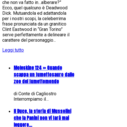
che non va fatto in…alberare?”
Ecco, quel qualcuno è Deadwood
Dick. Mutuandola ed adattandola
per i nostri scopi, la celeberrima
frase pronunciata da un granitico
Clint Eastwood in “Gran Torino”
serve perfettamente a delineare il
carattere del personaggio...
Leggi tutto
Moleskine 124 » Quando
scappa un fumettosauro dallo
zoo del fumettomondo
di Conte di Cagliostro
Interrompiamo il…
Il Duce, la storia di Mussolini
che la Panini non vi farà mai
leggere...