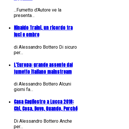
...Fumetto d'Autore ve la
presenta…
Rinaldo Traini, un ricordo tra
luci e ombre
di Alessandro Bottero Di sicuro
per…
L’Europa: grande assente dal
fumetto italiano mainstream
di Alessandro Bottero Alcuni
giorni fa…
Casa Cagliostro a Lucca 2018:
Chi, Cosa, Dove, Quando, Perché
Di Alessandro Bottero Anche
per…