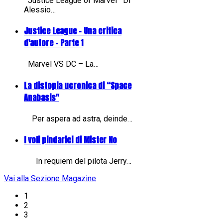
Justice League of Marvel Di
Alessio…
Justice League - Una critica
d'autore - Parte 1
Marvel VS DC – La…
La distopia ucronica di “Space
Anabasis"
Per aspera ad astra, deinde…
I voli pindarici di Mister No
In requiem del pilota Jerry…
Vai alla Sezione Magazine
1
2
3