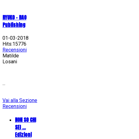
RYUKO - BAO
Publishing
01-03-2018
Hits:15776
Recensioni
Matilde
Losani
...
Vai alla Sezione
Recensioni
NON SO CHI
SEI ...
Edizioni