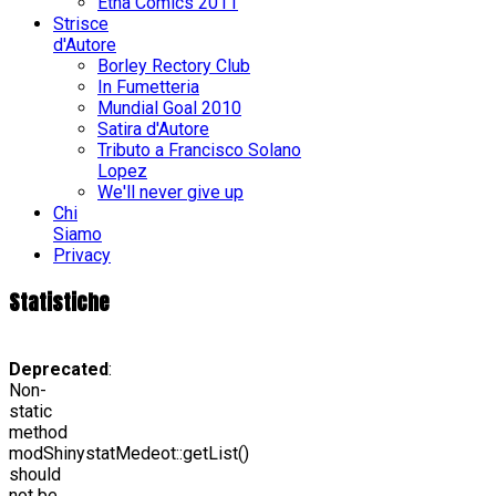
Etna Comics 2011
Strisce
d'Autore
Borley Rectory Club
In Fumetteria
Mundial Goal 2010
Satira d'Autore
Tributo a Francisco Solano
Lopez
We'll never give up
Chi
Siamo
Privacy
Statistiche
Deprecated
:
Non-
static
method
modShinystatMedeot::getList()
should
not be