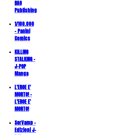
BAO
Publishing
1/100.000
- Panini
Comics
KILLING
STALKING -
J-POP
Manga
L'EROE E'
MORTO! -
L'EROE E'
MORTO!
SerVamp -
Edizioni J-