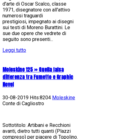
d'arte di Oscar Scalco, classe
1971, disegnatore con all'attivo
numerosi traguardi
prestigiosi, impegnato ai disegni
sui testi di Moreno Burattini. Le
sue due opere che vedrete di
seguito sono presenti...
Leggi tutto
Moleskine 125 » Quella falsa
differenza tra Fumetto e Graphic
Novel
30-08-2019 Hits:8204
Moleskine
Conte di Cagliostro
Sottotitolo: Artibani e Recchioni
avanti, dietro tutti quanti (Plazzi
compreso) per piacere di Topolino.