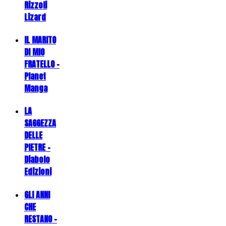
Rizzoli
Lizard
IL MARITO
DI MIO
FRATELLO -
Planet
Manga
LA
SAGGEZZA
DELLE
PIETRE -
Diabolo
Edizioni
GLI ANNI
CHE
RESTANO -