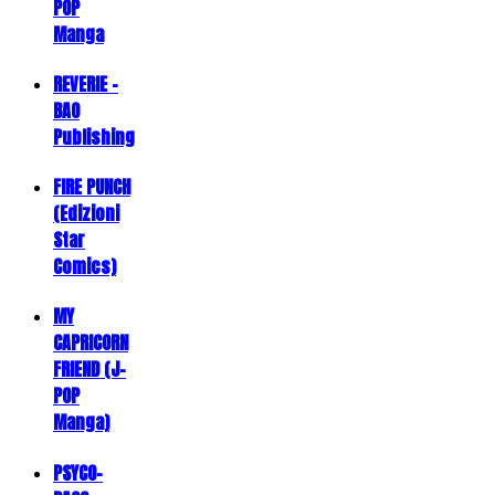
POP
Manga
REVERIE -
BAO
Publishing
FIRE PUNCH
(Edizioni
Star
Comics)
MY
CAPRICORN
FRIEND (J-
POP
Manga)
PSYCO-