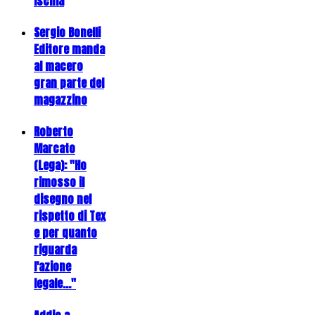
Ischia
Sergio Bonelli
Editore manda
al macero
gran parte del
magazzino
Roberto
Marcato
(Lega): "Ho
rimosso il
disegno nel
rispetto di Tex
e per quanto
riguarda
l'azione
legale..."