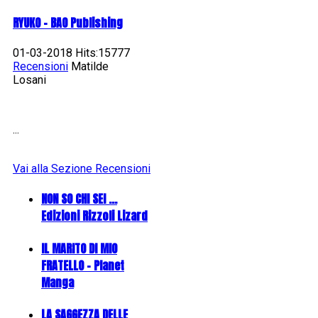
RYUKO - BAO Publishing
01-03-2018 Hits:15777
Recensioni
Matilde
Losani
...
Vai alla Sezione Recensioni
NON SO CHI SEI ...
Edizioni Rizzoli Lizard
IL MARITO DI MIO
FRATELLO - Planet
Manga
LA SAGGEZZA DELLE