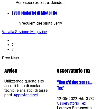
Per aspera ad astra, deinde…
I voli pindarici di Mister No
In requiem del pilota Jerry…
Vai alla Sezione Magazine
1
2
3
Prev
Next
Avviso
Osservatorio Tex
Utilizzando questo sito
"Non c'è due senza...
accetti l’uso di cookie
Tex"
tecnici e analatici di terze
parti.
Approfondisci
.
12-05-2022 Hits:3782
Osservatorio Tex
Lorenzo Barruscotto