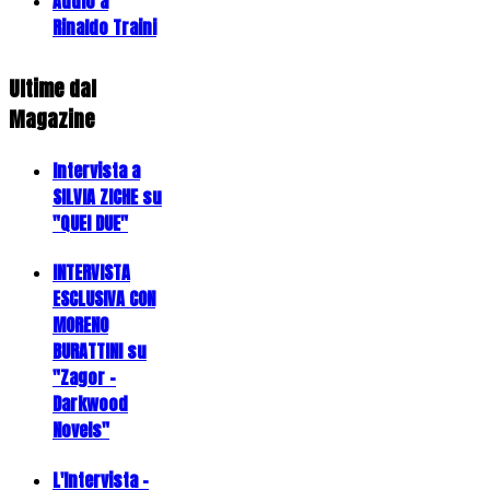
Addio a
Rinaldo Traini
Ultime dal
Magazine
Intervista a
SILVIA ZICHE su
"QUEI DUE"
INTERVISTA
ESCLUSIVA CON
MORENO
BURATTINI su
"Zagor -
Darkwood
Novels"
L'Intervista -