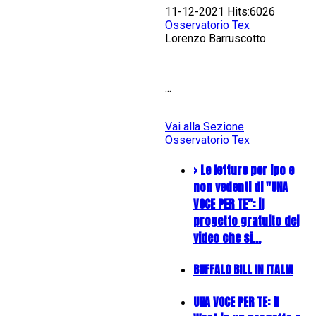
11-12-2021 Hits:6026
Osservatorio Tex
Lorenzo Barruscotto
...
Vai alla Sezione
Osservatorio Tex
> Le letture per ipo e
non vedenti di "UNA
VOCE PER TE": il
progetto gratuito dei
video che si…
BUFFALO BILL IN ITALIA
UNA VOCE PER TE: il