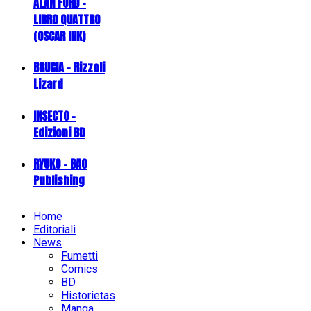
ALAN FORD –
LIBRO QUATTRO
(OSCAR INK)
BRUCIA - Rizzoli
Lizard
INSECTO -
Edizioni BD
RYUKO - BAO
Publishing
Home
Editoriali
News
Fumetti
Comics
BD
Historietas
Manga