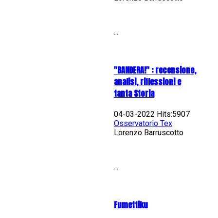
...
"BANDERA!" : recensione,
analisi, riflessioni e
tanta Storia
04-03-2022 Hits:5907
Osservatorio Tex
Lorenzo Barruscotto
...
Fumettiku