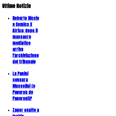
Ultime Notizie
Roberto Riccio
e Comics X
Africa: dopo il
massacro
mediatico
arriva
l'archiviazione
del tribunale
La Panini
censura
Mussolini (e
Paperon de
Paperoni)?
Zagor ospite a