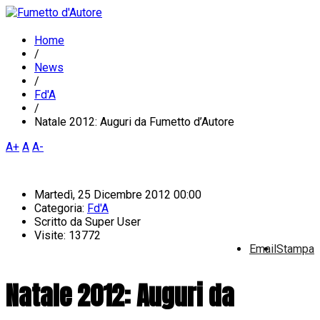
Home
/
News
/
Fd'A
/
Natale 2012: Auguri da Fumetto d’Autore
A+
A
A-
Martedì, 25 Dicembre 2012 00:00
Categoria:
Fd'A
Scritto da
Super User
Visite: 13772
Email
Stampa
Natale 2012: Auguri da