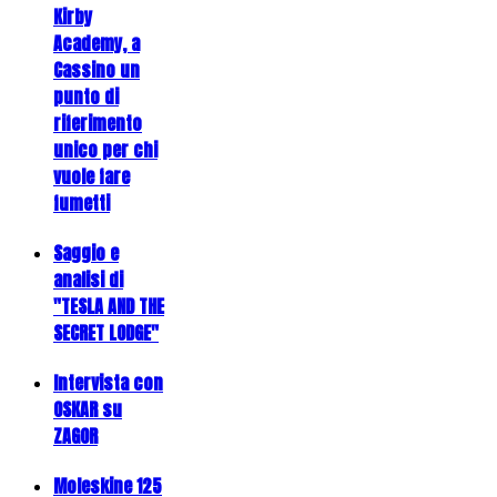
Kirby
Academy, a
Cassino un
punto di
riferimento
unico per chi
vuole fare
fumetti
Saggio e
analisi di
"TESLA AND THE
SECRET LODGE"
Intervista con
OSKAR su
ZAGOR
Moleskine 125