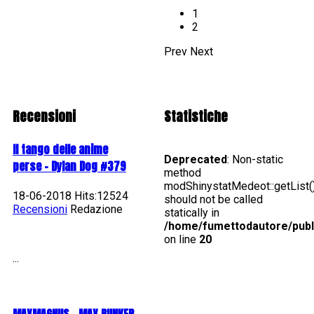
1
2
Prev
Next
Recensioni
Statistiche
Il tango delle anime
Deprecated
: Non-static
perse - Dylan Dog #379
method
modShinystatMedeot::getList(
18-06-2018 Hits:12524
should not be called
Recensioni
Redazione
statically in
/home/fumettodautore/pub
on line
20
...
MAXMAGNUS – MAX BUNKER