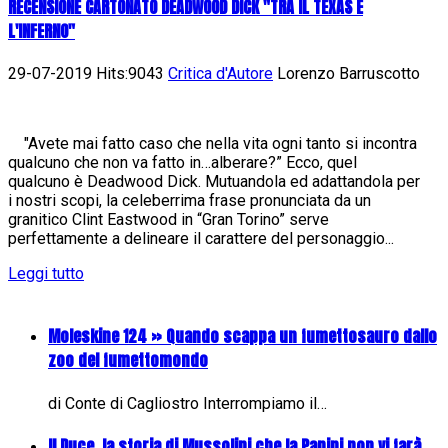
RECENSIONE CARTONATO DEADWOOD DICK "TRA IL TEXAS E
L'INFERNO"
29-07-2019 Hits:9043
Critica d'Autore
Lorenzo Barruscotto
"Avete mai fatto caso che nella vita ogni tanto si incontra
qualcuno che non va fatto in…alberare?” Ecco, quel
qualcuno è Deadwood Dick. Mutuandola ed adattandola per
i nostri scopi, la celeberrima frase pronunciata da un
granitico Clint Eastwood in “Gran Torino” serve
perfettamente a delineare il carattere del personaggio...
Leggi tutto
Moleskine 124 » Quando scappa un fumettosauro dallo
zoo del fumettomondo
di Conte di Cagliostro Interrompiamo il…
Il Duce, la storia di Mussolini che la Panini non vi farà