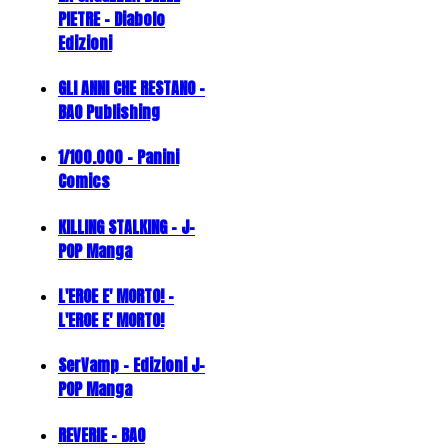
PIETRE - Diabolo
Edizioni
GLI ANNI CHE RESTANO -
BAO Publishing
1/100.000 - Panini
Comics
KILLING STALKING - J-
POP Manga
L'EROE E' MORTO! -
L'EROE E' MORTO!
SerVamp - Edizioni J-
POP Manga
REVERIE - BAO