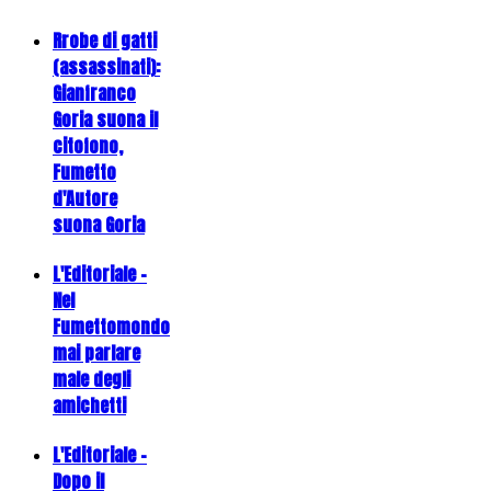
Rrobe di gatti
(assassinati):
Gianfranco
Goria suona il
citofono,
Fumetto
d'Autore
suona Goria
L'Editoriale -
Nel
Fumettomondo
mai parlare
male degli
amichetti
L'Editoriale -
Dopo il