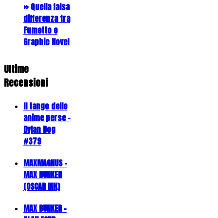
» Quella falsa
differenza tra
Fumetto e
Graphic Novel
Ultime
Recensioni
Il tango delle
anime perse -
Dylan Dog
#379
MAXMAGNUS –
MAX BUNKER
(OSCAR INK)
MAX BUNKER –