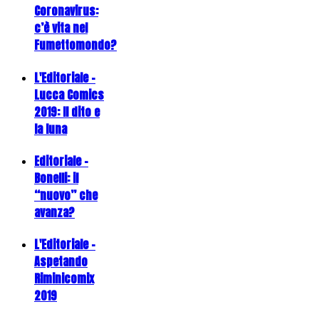
Coronavirus:
c’è vita nel
Fumettomondo?
L'Editoriale -
Lucca Comics
2019: Il dito e
la luna
Editoriale -
Bonelli: il
“nuovo” che
avanza?
L'Editoriale -
Aspetando
Riminicomix
2019