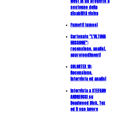
West in un progetto a
sostegno della
disabilità visiva
Fumetti fumosi
Cartonato "L'ULTIMA
MISSIONE":
recensione, analisi,
approfondimenti
COLORTEX 18:
Recensione,
intervista ed analisi
Intervista a STEFANO
ANDREUCCI su
Deadwood Dick, Tex
ed il suo lavoro