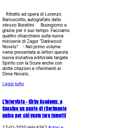
Ritratto ad opera di Lorenzo
Barruscotto, autografato dallo
stesso Burattini. Buongiorno e
grazie per il suo tempo. Facciamo
quattro chiacchiere sulla nuova
miniserie di Zagor “Darkwood
Novels”. - Nel primo volume
viene presentata ai lettori questa
nuova iniziativa editoriale targata
Spirito con la Scure anche con
dotte citazioni e riferimenti ai
Dime Novels...
Leggi tutto
L'Intervista - Kirby Academy, a
Cassino un punto di riferimento
unico per chi vuole fare fumetti
17-01-2020 Hits:6267
Autori e