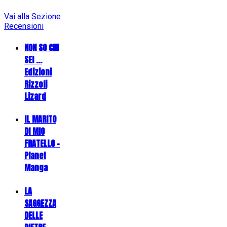
Vai alla Sezione
Recensioni
NON SO CHI
SEI ...
Edizioni
Rizzoli
Lizard
IL MARITO
DI MIO
FRATELLO -
Planet
Manga
LA
SAGGEZZA
DELLE