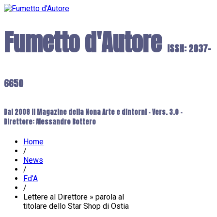
Fumetto d'Autore
ISSN: 2037-
6650
Dal 2008 il Magazine della Nona Arte e dintorni - Vers. 3.0 -
Direttore: Alessandro Bottero
Home
/
News
/
Fd'A
/
Lettere al Direttore » parola al
titolare dello Star Shop di Ostia