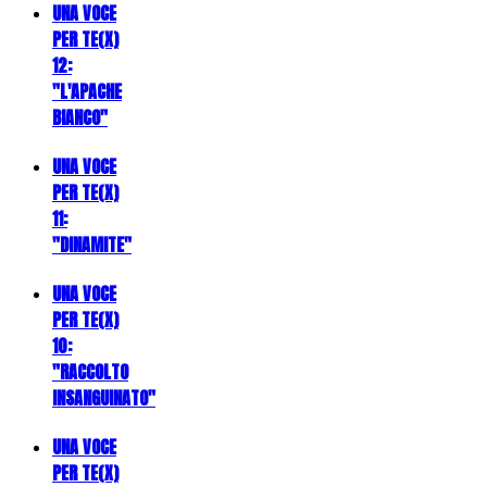
UNA VOCE
PER TE(X)
12:
"L'APACHE
BIANCO"
UNA VOCE
PER TE(X)
11:
"DINAMITE"
UNA VOCE
PER TE(X)
10:
"RACCOLTO
INSANGUINATO"
UNA VOCE
PER TE(X)