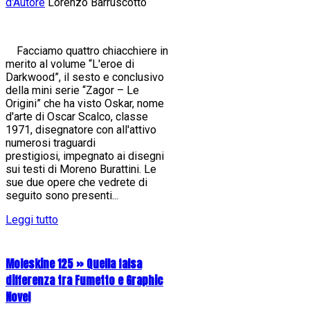
d'Autore
Lorenzo Barruscotto
Facciamo quattro chiacchiere in
merito al volume “L'eroe di
Darkwood”, il sesto e conclusivo
della mini serie “Zagor – Le
Origini” che ha visto Oskar, nome
d'arte di Oscar Scalco, classe
1971, disegnatore con all'attivo
numerosi traguardi
prestigiosi, impegnato ai disegni
sui testi di Moreno Burattini. Le
sue due opere che vedrete di
seguito sono presenti...
Leggi tutto
Moleskine 125 » Quella falsa
differenza tra Fumetto e Graphic
Novel