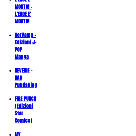
MORTO! -
L'EROE E'
MORTO!
SerVamp -
Edizioni J-
POP
Manga
REVERIE -
BAO
Publishing
FIRE PUNCH
(Edizioni
Star
Comics)
MY