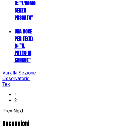
9: "L'UOMO
SENZA
PASSATO"
UNA VOCE
PER TE(X)
8: "IL
PATTO DI
SANGUE"
Vai alla Sezione
Osservatorio
Tex
1
2
Prev
Next
Recensioni