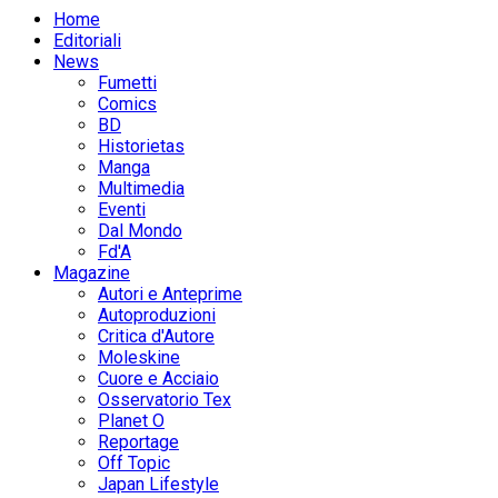
Home
Editoriali
News
Fumetti
Comics
BD
Historietas
Manga
Multimedia
Eventi
Dal Mondo
Fd'A
Magazine
Autori e Anteprime
Autoproduzioni
Critica d'Autore
Moleskine
Cuore e Acciaio
Osservatorio Tex
Planet O
Reportage
Off Topic
Japan Lifestyle