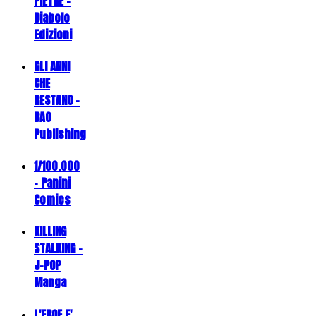
PIETRE -
Diabolo
Edizioni
GLI ANNI
CHE
RESTANO -
BAO
Publishing
1/100.000
- Panini
Comics
KILLING
STALKING -
J-POP
Manga
L'EROE E'