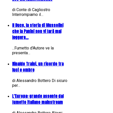
di Conte di Cagliostro
Interrompiamo il…
Il Duce, la storia di Mussolini
che la Panini non vi farà mai
leggere...
...Fumetto d'Autore ve la
presenta…
Rinaldo Traini, un ricordo tra
luci e ombre
di Alessandro Bottero Di sicuro
per…
L’Europa: grande assente dal
fumetto italiano mainstream
di Alessandro Bottero Alcuni