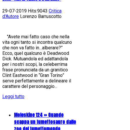
29-07-2019 Hits:9043
Critica
d'Autore
Lorenzo Barruscotto
"Avete mai fatto caso che nella
vita ogni tanto si incontra qualcuno
che non va fatto in…alberare?”
Ecco, quel qualcuno è Deadwood
Dick. Mutuandola ed adattandola
per i nostri scopi, la celeberrima
frase pronunciata da un granitico
Clint Eastwood in “Gran Torino”
serve perfettamente a delineare il
carattere del personaggio...
Leggi tutto
Moleskine 124 » Quando
scappa un fumettosauro dallo
zoo del fumettomondo