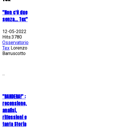
"Non c'è due
senza... Tex"
12-05-2022
Hits:3780
Osservatorio
Tex
Lorenzo
Barruscotto
...
"BANDERA!" :
recensione,
analisi,
riflessioni e
tanta Storia