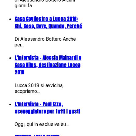
giorni fa…
Casa Cagliostro a Lucca 2018:
Chi, Cosa, Dove, Quando, Perché
Di Alessandro Bottero Anche
per…
L'Intervista - Alessia Mainardi e
Casa Ailus, destinazione Lucca
2018
Lucca 2018 si avvicina,
scopriamo…
L'Intervista - Paul Izzo,
sceneggiatore per tutti i gusti
Oggi, qui in esclusiva su…