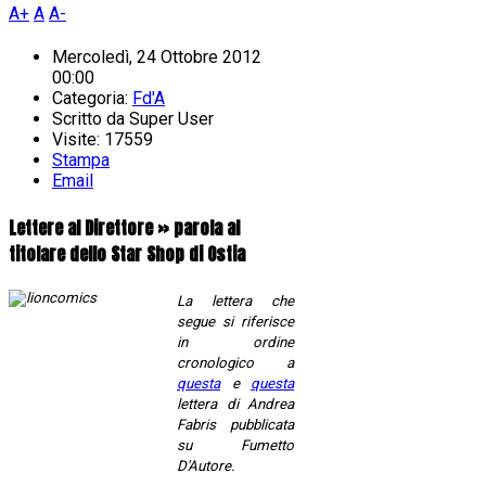
A+
A
A-
Mercoledì, 24 Ottobre 2012
00:00
Categoria:
Fd'A
Scritto da
Super User
Visite: 17559
Stampa
Email
Lettere al Direttore » parola al
titolare dello Star Shop di Ostia
La lettera che
segue si riferisce
in ordine
cronologico a
questa
e
questa
lettera di Andrea
Fabris pubblicata
su Fumetto
D'Autore.