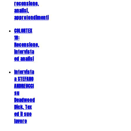
recensione,
analisi,
approfondimenti
COLORTEX
18:
Recensione,
intervista
ed analisi
Intervista
a STEFANO
ANDREUCCI
su
Deadwood
Dick, Tex
ed il suo
lavoro