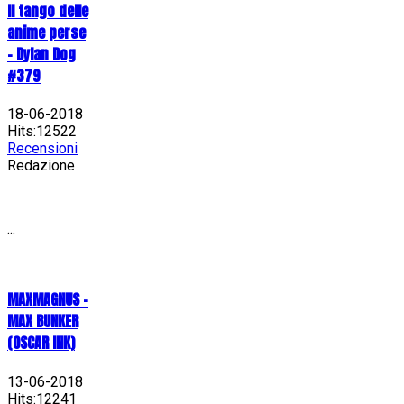
Il tango delle
anime perse
- Dylan Dog
#379
18-06-2018
Hits:12522
Recensioni
Redazione
...
MAXMAGNUS –
MAX BUNKER
(OSCAR INK)
13-06-2018
Hits:12241