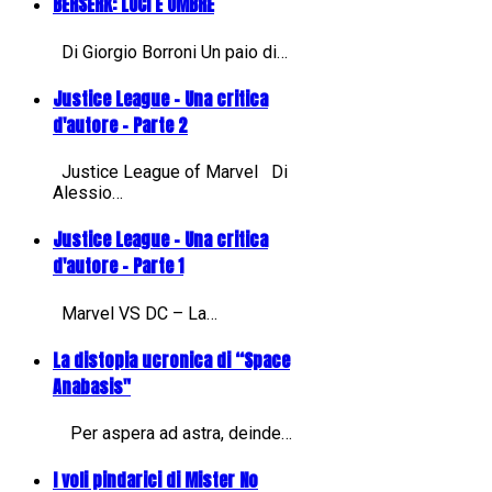
BERSERK: LUCI E OMBRE
Di Giorgio Borroni Un paio di…
Justice League - Una critica
d'autore - Parte 2
Justice League of Marvel Di
Alessio…
Justice League - Una critica
d'autore - Parte 1
Marvel VS DC – La…
La distopia ucronica di “Space
Anabasis"
Per aspera ad astra, deinde…
I voli pindarici di Mister No