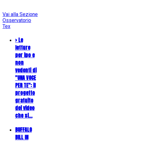
Vai alla Sezione
Osservatorio
Tex
> Le
letture
per ipo e
non
vedenti di
"UNA VOCE
PER TE": il
progetto
gratuito
dei video
che si…
BUFFALO
BILL IN