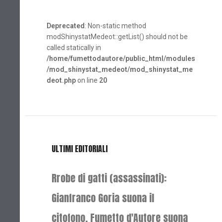
Deprecated
: Non-static method
modShinystatMedeot::getList() should not be
called statically in
/home/fumettodautore/public_html/modules
/mod_shinystat_medeot/mod_shinystat_me
deot.php
on line
20
ULTIMI EDITORIALI
Rrobe di gatti (assassinati):
Gianfranco Goria suona il
citofono, Fumetto d'Autore suona