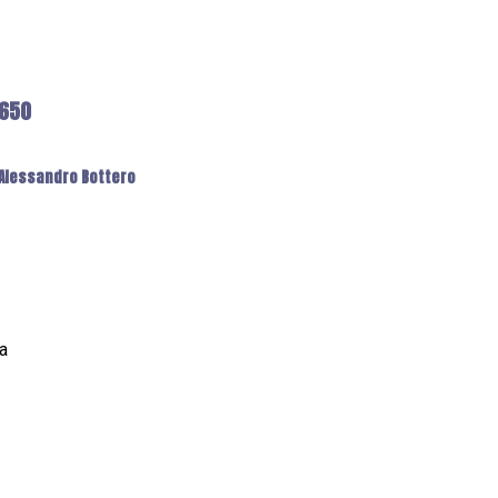
6650
: Alessandro Bottero
a