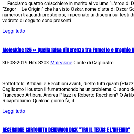
Facciamo quattro chiacchiere in merito al volume “L'eroe di Da
“Zagor – Le Origini” che ha visto Oskar, nome d'arte di Oscar Sc
numerosi traguardi prestigiosi, impegnato ai disegni sui testi 
vedrete di seguito sono presenti...
Leggi tutto
Moleskine 125 » Quella falsa differenza tra Fumetto e Graphic 
30-08-2019 Hits:8203
Moleskine
Conte di Cagliostro
Sottotitolo: Artibani e Recchioni avanti, dietro tutti quanti (Pla
Cagliostro Houston il fumettomondo ha un problema. Ci sono de
Francesco Artibani, Andrea Plazzi e Roberto Recchioni? O Artib
Ricapitoliamo. Qualche giorno fa, il...
Leggi tutto
RECENSIONE CARTONATO DEADWOOD DICK "TRA IL TEXAS E L'INFERNO"