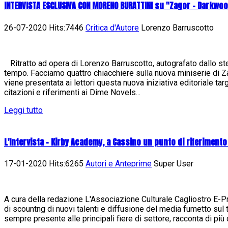
INTERVISTA ESCLUSIVA CON MORENO BURATTINI su "Zagor - Darkwo
26-07-2020 Hits:7446
Critica d'Autore
Lorenzo Barruscotto
Ritratto ad opera di Lorenzo Barruscotto, autografato dallo st
tempo. Facciamo quattro chiacchiere sulla nuova miniserie di
viene presentata ai lettori questa nuova iniziativa editoriale ta
citazioni e riferimenti ai Dime Novels...
Leggi tutto
L'Intervista - Kirby Academy, a Cassino un punto di riferimento
17-01-2020 Hits:6265
Autori e Anteprime
Super User
A cura della redazione L'Associazione Culturale Cagliostro E-Pres
di scountng di nuovi talenti e diffusione del media fumetto sul t
sempre presente alle principali fiere di settore, racconta di più d