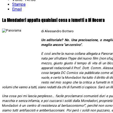
Stampa
Email
La Mondadori appalta qualsiasi cosa a fumetti a Di Nocera
di Alessandro Bottero
Un editoriale? No. Una precisazione, o meglio
meglio ancora "un corsivo".
E così anche la nuova collana allegata a Panora
nata per sfruttare l’hype del nuovo film (non sfu
mezzo, giusto giusto il tempo di vita di un bl
apparati redazionali il Prof. Dott. Comm. Alessa
cosa targata DC Comics sia pubblicata come alle
vuole, e certo
la Mondadori
ha tutto il diritto di 
resto nel mio sogno che la critica a fumetti in It
volumi che vanno a tutti, siano redatti da chi di fumetti ci capisce. Sarò un ill
Una cosa poi mi lascia perplesso… facile proclamarsi comunisti duri e puri,
macchia e senza infamia, e poi cuccarsi i soldi dalla Mondadori, proprietà 
Mondadori
è un centro di resistenza al berlusconismo!”, perché non sono 
siamo tutti antifascisti e antiberlusconiani. Poi però i soldi non puzzano, e