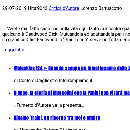
29-07-2019 Hits:9042
Critica d'Autore
Lorenzo Barruscotto
"Avete mai fatto caso che nella vita ogni tanto si incontra qua
qualcuno è Deadwood Dick. Mutuandola ed adattandola per i nost
un granitico Clint Eastwood in “Gran Torino” serve perfettamente 
Leggi tutto
Moleskine 124 » Quando scappa un fumettosauro dallo 
di Conte di Cagliostro Interrompiamo il…
Il Duce, la storia di Mussolini che la Panini non vi farà mai
...Fumetto d'Autore ve la presenta…
Rinaldo Traini, un ricordo tra luci e ombre