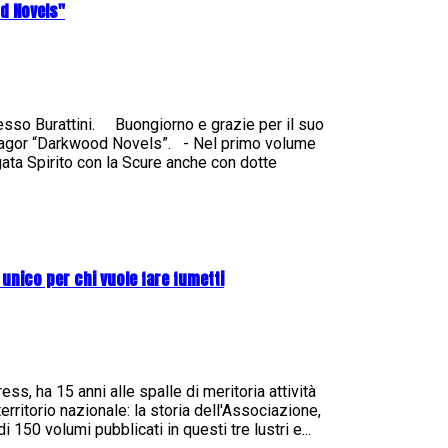
od Novels"
esso Burattini. Buongiorno e grazie per il suo
 Zagor “Darkwood Novels”. - Nel primo volume
rgata Spirito con la Scure anche con dotte
 unico per chi vuole fare fumetti
s, ha 15 anni alle spalle di meritoria attività
erritorio nazionale: la storia dell'Associazione,
i 150 volumi pubblicati in questi tre lustri e...