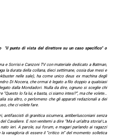
 "il punto di vista del direttore su un caso specifico" o
ma e Sorrisi e Canzoni TV con materiale dedicato a Batman,
gga la durata della collana, dieci settimane, ossia due mesi e
cokbuster nelle sale), ha come unico deus ex machina degli
ndro Di Nocera, che ormai è legato a filo doppio a qualsiasi
gato dalla Mondadori. Nulla da dire, ognuno si sceglie chi
dire “Questo lo fa lui, e basta, ci siamo intesi?”, ma che volete…
alia sia altro, o perlomeno che gli apparati redazionali a dei
uso, che ci volete fare.
 antifascisti di granitica sicumera, antiberlusconiani senza
del Cavaliere. E non venitemi a dire “Ma è un’altra storia!
La
nato ieri. A parole, sui forum, e magari parlando ai ragazzi
 la vanagloria di essere il “critico in” del momento solletica