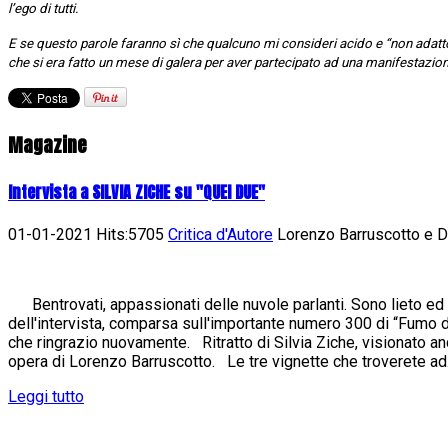
l’ego di tutti.
E se questo parole faranno sì che qualcuno mi consideri acido e “non adat
che si era fatto un mese di galera per aver partecipato ad una manifestazione
Magazine
Intervista a SILVIA ZICHE su "QUEI DUE"
01-01-2021 Hits:5705
Critica d'Autore
Lorenzo Barruscotto e Da
Bentrovati, appassionati delle nuvole parlanti. Sono lieto ed 
dell'intervista, comparsa sull'importante numero 300 di “Fumo di 
che ringrazio nuovamente. Ritratto di Silvia Ziche, visionato an
opera di Lorenzo Barruscotto. Le tre vignette che troverete ad.
Leggi tutto