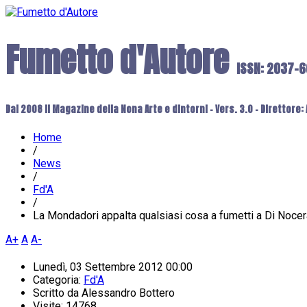
Fumetto d'Autore
ISSN: 2037-
Dal 2008 il Magazine della Nona Arte e dintorni - Vers. 3.0 - Direttore
Home
/
News
/
Fd'A
/
La Mondadori appalta qualsiasi cosa a fumetti a Di Nocer
A+
A
A-
Lunedì, 03 Settembre 2012 00:00
Categoria:
Fd'A
Scritto da
Alessandro Bottero
Visite: 14768