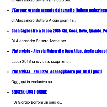
di Alessandro Bottero Di sicuro per…
L’Europa: grande assente dal fumetto italiano mainstre
di Alessandro Bottero Alcuni giorni fa…
Casa Cagliostro a Lucca 2018: Chi, Cosa, Dove, Quando, P
Di Alessandro Bottero Anche per…
L'Intervista - Alessia Mainardi e Casa Ailus, destinazione
Lucca 2018 si avvicina, scopriamo…
L'Intervista - Paul Izzo, sceneggiatore per tutti i gusti
Oggi, qui in esclusiva su…
BERSERK: LUCI E OMBRE
Di Giorgio Borroni Un paio di…