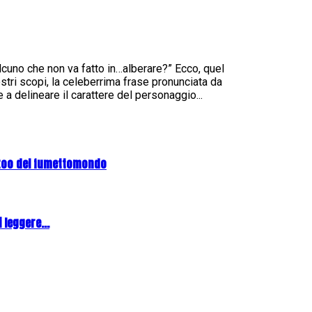
lcuno che non va fatto in…alberare?” Ecco, quel
ri scopi, la celeberrima frase pronunciata da
a delineare il carattere del personaggio...
zoo del fumettomondo
 leggere...