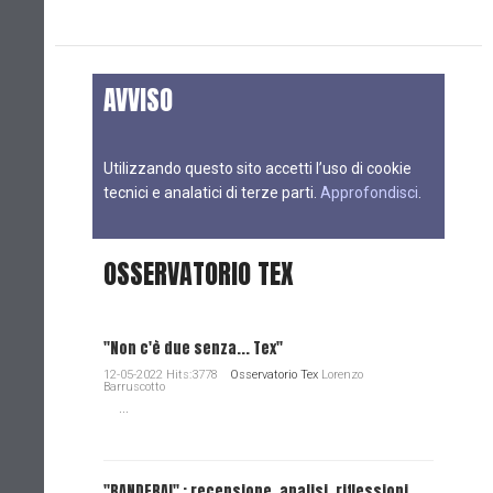
AVVISO
Utilizzando questo sito accetti l’uso di cookie
tecnici e analatici di terze parti.
Approfondisci
.
OSSERVATORIO TEX
"Non c'è due senza... Tex"
12-05-2022 Hits:3778
Osservatorio Tex
Lorenzo
Barruscotto
...
"BANDERA!" : recensione, analisi, riflessioni