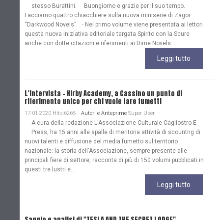
stesso Burattini. Buongiorno e grazie per il suo tempo.
Facciamo quattro chiacchiere sulla nuova miniserie di Zagor
“Darkwood Novels”. - Nel primo volume viene presentata ai lettori
questa nuova iniziativa editoriale targata Spirito con la Scure
anche con dotte citazioni e riferimenti ai Dime Novels...
Leggi tutto
L'Intervista - Kirby Academy, a Cassino un punto di
riferimento unico per chi vuole fare fumetti
17-01-2020 Hits:6265
Autori e Anteprime
Super User
A cura della redazione L'Associazione Culturale Cagliostro E-
Press, ha 15 anni alle spalle di meritoria attività di scountng di
nuovi talenti e diffusione del media fumetto sul territorio
nazionale: la storia dell'Associazione, sempre presente alle
principali fiere di settore, racconta di più di 150 volumi pubblicati in
questi tre lustri e...
Leggi tutto
Saggio e analisi di "TESLA AND THE SECRET LODGE"