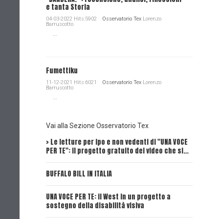
e tanta Storia
04-03-2022 Hits:5902
Osservatorio Tex
Lorenzo
Barruscotto
...
Fumettiku
11-12-2021 Hits:6021
Osservatorio Tex
Lorenzo
Barruscotto
...
Vai alla Sezione Osservatorio Tex
> Le letture per ipo e non vedenti di "UNA VOCE
Intervi
PER TE": il progetto gratuito dei video che si…
Dick, Tex
BUFFALO BILL IN ITALIA
UNA VOCE
UNA VOCE PER TE: il West in un progetto a
UNA VOCE
sostegno della disabilità visiva