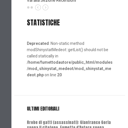
Vai alla Sezione Recensioni
STATISTICHE
Deprecated
: Non-static method
modShinystatMedeot::getList() should not be
called statically in
/home/fumettodautore/public_html/modules
/mod_shinystat_medeot/mod_shinystat_me
deot.php
on line
20
ULTIMI EDITORIALI
Rrobe di gatti (assassinati): Gianfranco Goria
suona il citofono, Fumetto d'Autore suona