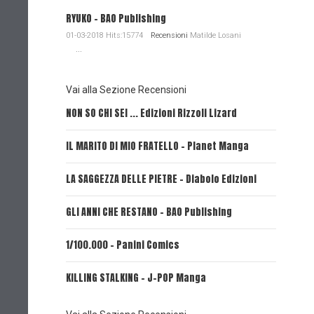
RYUKO - BAO Publishing
01-03-2018 Hits:15774
Recensioni
Matilde Losani
...
Vai alla Sezione Recensioni
NON SO CHI SEI ... Edizioni Rizzoli Lizard
L'EROE E
IL MARITO DI MIO FRATELLO - Planet Manga
SerVamp
LA SAGGEZZA DELLE PIETRE - Diabolo Edizioni
REVERIE 
GLI ANNI CHE RESTANO - BAO Publishing
FIRE PUN
1/100.000 - Panini Comics
MY CAPR
KILLING STALKING - J-POP Manga
PSYCO-P
(Planet