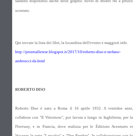
saranno disponibili anche delle graphic novel di Mister No a prezzo
scontato.
Qui trovate la lista dei libri, la locandina dell'evento e maggiori info.
http://prontiallerese.blogspot.it/2017/10/roberto-diso-e-stefano-
andreucci-da.html
ROBERTO DISO
Roberto Diso è nato a Roma il 16 aprile 1932. A ventidue anni,
collabora con "Il Vittorioso", poi lavora a lungo in Inghilterra, per la
Fleetway, e in Francia, dove realizza per le Éditions Aventures et
Voyages le serie "Lancelot" e "Dan Panther". In collaborazione con lo