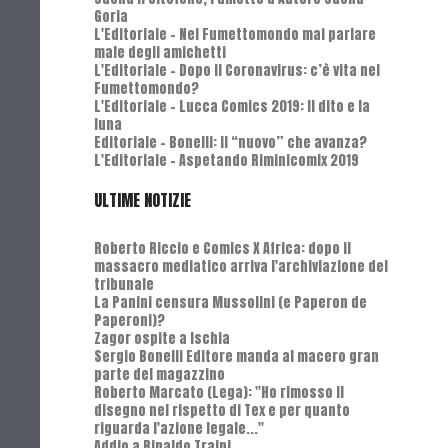
Goria
L'Editoriale - Nel Fumettomondo mai parlare
male degli amichetti
L'Editoriale - Dopo il Coronavirus: c’è vita nel
Fumettomondo?
L'Editoriale - Lucca Comics 2019: Il dito e la
luna
Editoriale - Bonelli: il “nuovo” che avanza?
L'Editoriale - Aspetando Riminicomix 2019
ULTIME NOTIZIE
Roberto Riccio e Comics X Africa: dopo il
massacro mediatico arriva l'archiviazione del
tribunale
La Panini censura Mussolini (e Paperon de
Paperoni)?
Zagor ospite a Ischia
Sergio Bonelli Editore manda al macero gran
parte del magazzino
Roberto Marcato (Lega): "Ho rimosso il
disegno nel rispetto di Tex e per quanto
riguarda l'azione legale..."
Addio a Rinaldo Traini