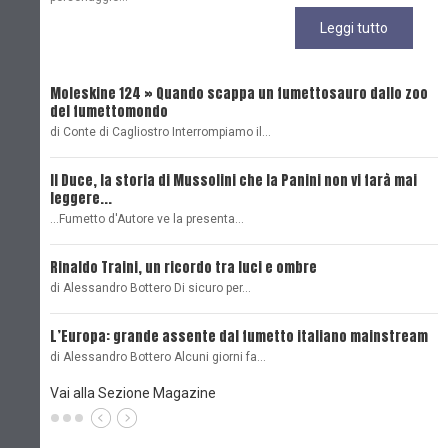
Leggi tutto
Moleskine 124 » Quando scappa un fumettosauro dallo zoo
C
del fumettomondo
P
di Conte di Cagliostro Interrompiamo il…
D
Il Duce, la storia di Mussolini che la Panini non vi farà mai
L
leggere...
L
...Fumetto d'Autore ve la presenta…
L
Rinaldo Traini, un ricordo tra luci e ombre
L
di Alessandro Bottero Di sicuro per…
O
L’Europa: grande assente dal fumetto italiano mainstream
B
di Alessandro Bottero Alcuni giorni fa…
D
Vai alla Sezione Magazine