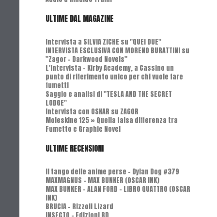
ULTIME DAL MAGAZINE
Intervista a SILVIA ZICHE su "QUEI DUE"
INTERVISTA ESCLUSIVA CON MORENO BURATTINI su
"Zagor - Darkwood Novels"
L'Intervista - Kirby Academy, a Cassino un
punto di riferimento unico per chi vuole fare
fumetti
Saggio e analisi di "TESLA AND THE SECRET
LODGE"
Intervista con OSKAR su ZAGOR
Moleskine 125 » Quella falsa differenza tra
Fumetto e Graphic Novel
ULTIME RECENSIONI
Il tango delle anime perse - Dylan Dog #379
MAXMAGNUS – MAX BUNKER (OSCAR INK)
MAX BUNKER – ALAN FORD – LIBRO QUATTRO (OSCAR
INK)
BRUCIA - Rizzoli Lizard
INSECTO - Edizioni BD