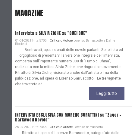
MAGAZINE
Intervista a SILVIA ZICHE su "QUEI DUE"
01-01-2021 Hits:5705
Critica d'Autore
Lorenzo Barruscotto e Dafne
Riccietti
Bentrovati, appassionati delle nuvole parlanti. Sono lieto ed
orgoglioso di presentarvi la versione integrale dell'intervista,
comparsa sull'importante numero 300 di “Fumo di China”,
realizzata con la mitica Silvia Ziche, che ringrazio nuovamente.
Ritratto di Silvia Ziche, visionato anche dall'artista prima della
pubblicazione, ad opera di Lorenzo Barruscotto. Le tre vignette
che troverete ad...
Leggi tutto
INTERVISTA ESCLUSIVA CON MORENO BURATTINI su "Zagor -
Darkwood Novels"
26-07-2020 Hits:7446
Critica d'Autore
Lorenzo Barruscotto
Ritratto ad opera di Lorenzo Barruscotto, autografato dallo