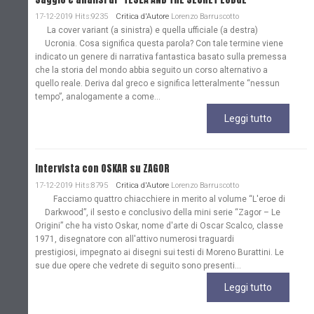
17-12-2019 Hits:9235
Critica d'Autore
Lorenzo Barruscotto
La cover variant (a sinistra) e quella ufficiale (a destra)
Ucronia. Cosa significa questa parola? Con tale termine viene
indicato un genere di narrativa fantastica basato sulla premessa
che la storia del mondo abbia seguito un corso alternativo a
quello reale. Deriva dal greco e significa letteralmente “nessun
tempo”, analogamente a come...
Leggi tutto
Intervista con OSKAR su ZAGOR
17-12-2019 Hits:8795
Critica d'Autore
Lorenzo Barruscotto
Facciamo quattro chiacchiere in merito al volume “L'eroe di
Darkwood”, il sesto e conclusivo della mini serie “Zagor – Le
Origini” che ha visto Oskar, nome d'arte di Oscar Scalco, classe
1971, disegnatore con all'attivo numerosi traguardi
prestigiosi, impegnato ai disegni sui testi di Moreno Burattini. Le
sue due opere che vedrete di seguito sono presenti...
Leggi tutto