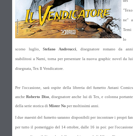
del
"Texo
ne" a
Terni
lo
scorso luglio,
Stefano Andreucci
, disegnatore romano da anni
stabilitosi a Narni, torna per presentare la nuova graphic novel da lui
disegnata, Tex Il Vendicatore.
Per l'occasione, sarà ospite della libreria del fumetto Antani Comics
anche
Roberto Diso
, disegnatore anche lui di Tex, e colonna portante
della serie storica di
Mister No
per moltissimi anni.
I due maestri del fumetto saranno disponibili per incontrare i propri fan
per tutto il pomeriggio del 14 ottobre, dalle 16 in poi: per l'occasione