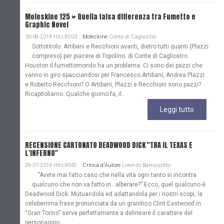
Moleskine 125 » Quella falsa differenza tra Fumetto e
Graphic Novel
30-08-2019 Hits:8203
Moleskine
Conte di Cagliostro
Sottotitolo: Artibani e Recchioni avanti, dietro tutti quanti (Plazzi
compreso) per piacere di Topolino. di Conte di Cagliostro
Houston il fumettomondo ha un problema. Ci sono dei pazzi che
vanno in giro spacciandosi per Francesco Artibani, Andrea Plazzi
e Roberto Recchioni? O Artibani, Plazzi e Recchioni sono pazzi?
Ricapitoliamo. Qualche giorno fa, il...
Leggi tutto
RECENSIONE CARTONATO DEADWOOD DICK "TRA IL TEXAS E
L'INFERNO"
29-07-2019 Hits:9042
Critica d'Autore
Lorenzo Barruscotto
"Avete mai fatto caso che nella vita ogni tanto si incontra
qualcuno che non va fatto in…alberare?” Ecco, quel qualcuno è
Deadwood Dick. Mutuandola ed adattandola per i nostri scopi, la
celeberrima frase pronunciata da un granitico Clint Eastwood in
“Gran Torino” serve perfettamente a delineare il carattere del
personaggio...