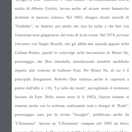
studio di Alberto Giolitti, lavora anche ad alcune storie fantastiche
destinate al mercato tedesco. Nel 1965, disegna alcuni episodi di
"Goldrake", un fumetto per adulti che non ha nulla a che fare con
l'omonima serie giapponese, del resto di là da venire. Nel 1974, avviene
l'incontro con Sergio Bonelli, che gli affida due episodi apparsi nella
Collana Rodeo, quindi lo coinvolge nella lavorazione di Mister No,
personaggio che Diso rimodella, introducendo sensibili modifiche
rispetto alla versione di Gallieno Ferri. Per Mister No, di cui è il
principale disegnatore, Roberto Diso realizza anche le copertine a
partire dall'albo n. 116, "La valle dei morti", raccogliendo il testimone
lasciato da Ferri. Nello stesso anno (è il 1985), l'autore romano si
cimenta anche con la scrittura, realizzando testi e disegni di "Rodo",
personaggio nato per la rivista "Giungla!", pubblicato anche da
"L'Eternauta". Ancora su "L'Eternauta" compare nel 1992 un breve