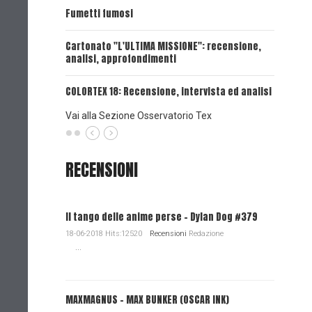
UNA VOCE
Fumetti fumosi
UNA VOCE
Cartonato "L'ULTIMA MISSIONE": recensione,
analisi, approfondimenti
UNA VOCE
COLORTEX 18: Recensione, intervista ed analisi
Vai alla Sezione Osservatorio Tex
RECENSIONI
Il tango delle anime perse - Dylan Dog #379
18-06-2018 Hits:12520
Recensioni
Redazione
...
MAXMAGNUS – MAX BUNKER (OSCAR INK)