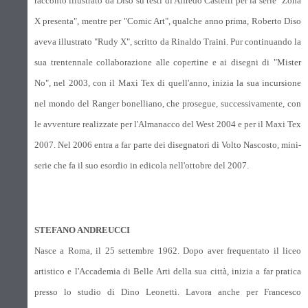
racconto illustrato da Diso su testi di Alfredo Castelli per la serie "Zona
X presenta", mentre per "Comic Art", qualche anno prima, Roberto Diso
aveva illustrato "Rudy X", scritto da Rinaldo Traini. Pur continuando la
sua trentennale collaborazione alle copertine e ai disegni di "Mister
No", nel 2003, con il Maxi Tex di quell'anno, inizia la sua incursione
nel mondo del Ranger bonelliano, che prosegue, successivamente, con
le avventure realizzate per l'Almanacco del West 2004 e per il Maxi Tex
2007. Nel 2006 entra a far parte dei disegnatori di Volto Nascosto, mini-
serie che fa il suo esordio in edicola nell'ottobre del 2007.
STEFANO ANDREUCCI
Nasce a Roma, il 25 settembre 1962. Dopo aver frequentato il liceo
artistico e l'Accademia di Belle Arti della sua città, inizia a far pratica
presso lo studio di Dino Leonetti. Lavora anche per Francesco