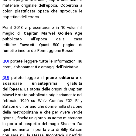
materiale originale dell’epoca. Copertina a
colori plastificata opaca che riproduce le
copertine dell’epoca.
Per il 2013 vi presenteremo in 10 volumi il
meglio di
Capitan Marvel Golden Age
pubblicato all’epoca dalla casa
editrice
Fawcett
. Quasi 500 pagine di
fumetto inedite del Formaggione Rosso!
QUI
potete leggere tutte le informazioni su
costi, abbonamenti e omaggi dell'iniziativa.
QUI
potete leggere
il piano editoriale
e
scaricare un'anteprima gratuita
dell'opera
.
La storia delle origini di Capitan
Marvel è stata pubblicata originariamente nel
febbraio 1940 su Whiz Comics #02. Billy
Batson è un orfano che dorme nella stazione
della metropolitana e che per vivere vende
giornali, finchè un giorno un uomo misterioso
lo porta al cospetto del mago Shazam. Da
quel momento in poi la vita di Billy Batson
non sarà più la stessa. Incontrerà il perfido