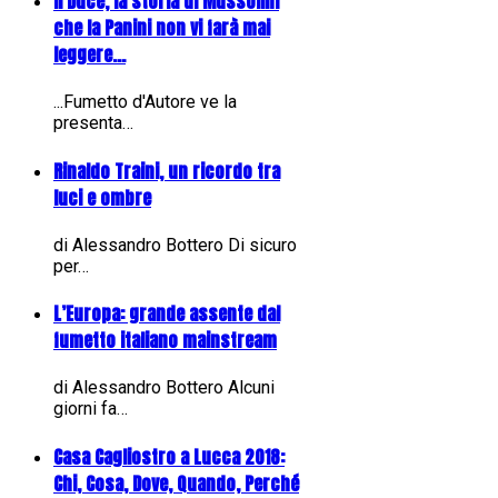
Il Duce, la storia di Mussolini
che la Panini non vi farà mai
leggere...
...Fumetto d'Autore ve la
presenta…
Rinaldo Traini, un ricordo tra
luci e ombre
di Alessandro Bottero Di sicuro
per…
L’Europa: grande assente dal
fumetto italiano mainstream
di Alessandro Bottero Alcuni
giorni fa…
Casa Cagliostro a Lucca 2018:
Chi, Cosa, Dove, Quando, Perché