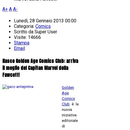
A+
A
A-
Lunedì, 28 Gennaio 2013 00:00
Categoria:
Comics
Scritto da
Super User
Visite: 14666
Stampa
Email
Nasce Golden Age Comics Club: arriva
il meglio del Capitan Marvel della
Fawcett!
Golden
Age
Comics
Club
è la
nuova
iniziativa
editoriale
di