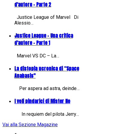
d'autore - Parte 2
Justice League of Marvel Di
Alessio…
Justice League - Una critica
d'autore - Parte 1
Marvel VS DC – La…
La distopia ucronica di “Space
Anabasis"
Per aspera ad astra, deinde…
I voli pindarici di Mister No
In requiem del pilota Jerry…
Vai alla Sezione Magazine