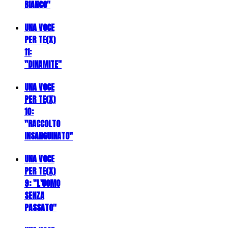
BIANCO"
UNA VOCE
PER TE(X)
11:
"DINAMITE"
UNA VOCE
PER TE(X)
10:
"RACCOLTO
INSANGUINATO"
UNA VOCE
PER TE(X)
9: "L'UOMO
SENZA
PASSATO"