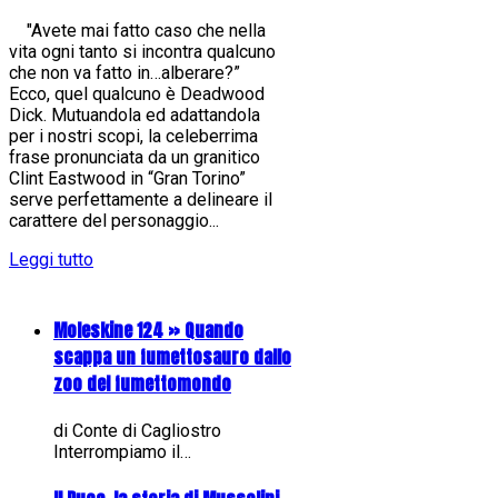
"Avete mai fatto caso che nella
vita ogni tanto si incontra qualcuno
che non va fatto in…alberare?”
Ecco, quel qualcuno è Deadwood
Dick. Mutuandola ed adattandola
per i nostri scopi, la celeberrima
frase pronunciata da un granitico
Clint Eastwood in “Gran Torino”
serve perfettamente a delineare il
carattere del personaggio...
Leggi tutto
Moleskine 124 » Quando
scappa un fumettosauro dallo
zoo del fumettomondo
di Conte di Cagliostro
Interrompiamo il…