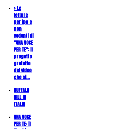
> Le
letture
per ipo e
non
vedenti di
"UNA VOCE
PER TE": il
progetto
gratuito
dei video
che si…
BUFFALO
BILL IN
ITALIA
UNA VOCE
PER TE: il