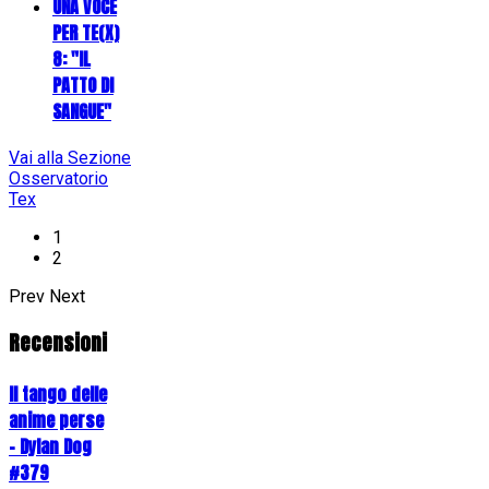
UNA VOCE
PER TE(X)
8: "IL
PATTO DI
SANGUE"
Vai alla Sezione
Osservatorio
Tex
1
2
Prev
Next
Recensioni
Il tango delle
anime perse
- Dylan Dog
#379