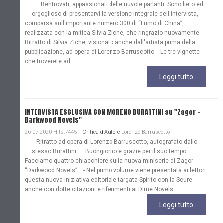
Bentrovati, appassionati delle nuvole parlanti. Sono lieto ed
orgoglioso di presentarvi la versione integrale dell'intervista,
comparsa sull'importante numero 300 di “Fumo di China”,
realizzata con la mitica Silvia Ziche, che ringrazio nuovamente.
Ritratto di Silvia Ziche, visionato anche dall'artista prima della
pubblicazione, ad opera di Lorenzo Barruscotto. Le tre vignette
che troverete ad...
Leggi tutto
INTERVISTA ESCLUSIVA CON MORENO BURATTINI su "Zagor -
Darkwood Novels"
26-07-2020 Hits:7445
Critica d'Autore
Lorenzo Barruscotto
Ritratto ad opera di Lorenzo Barruscotto, autografato dallo
stesso Burattini. Buongiorno e grazie per il suo tempo.
Facciamo quattro chiacchiere sulla nuova miniserie di Zagor
“Darkwood Novels”. - Nel primo volume viene presentata ai lettori
questa nuova iniziativa editoriale targata Spirito con la Scure
anche con dotte citazioni e riferimenti ai Dime Novels...
Leggi tutto