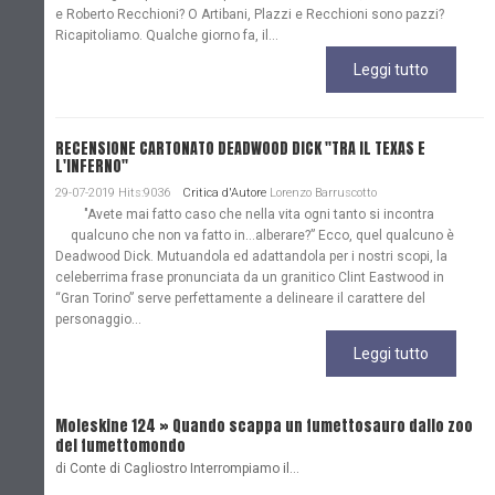
e Roberto Recchioni? O Artibani, Plazzi e Recchioni sono pazzi?
Ricapitoliamo. Qualche giorno fa, il...
Leggi tutto
RECENSIONE CARTONATO DEADWOOD DICK "TRA IL TEXAS E
L'INFERNO"
29-07-2019 Hits:9036
Critica d'Autore
Lorenzo Barruscotto
"Avete mai fatto caso che nella vita ogni tanto si incontra
qualcuno che non va fatto in…alberare?” Ecco, quel qualcuno è
Deadwood Dick. Mutuandola ed adattandola per i nostri scopi, la
celeberrima frase pronunciata da un granitico Clint Eastwood in
“Gran Torino” serve perfettamente a delineare il carattere del
personaggio...
Leggi tutto
Moleskine 124 » Quando scappa un fumettosauro dallo zoo
C
del fumettomondo
P
di Conte di Cagliostro Interrompiamo il…
D