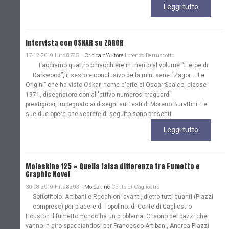
Leggi tutto
Intervista con OSKAR su ZAGOR
17-12-2019 Hits:8795
Critica d'Autore
Lorenzo Barruscotto
Facciamo quattro chiacchiere in merito al volume “L'eroe di
Darkwood”, il sesto e conclusivo della mini serie “Zagor – Le
Origini” che ha visto Oskar, nome d'arte di Oscar Scalco, classe
1971, disegnatore con all'attivo numerosi traguardi
prestigiosi, impegnato ai disegni sui testi di Moreno Burattini. Le
sue due opere che vedrete di seguito sono presenti...
Leggi tutto
Moleskine 125 » Quella falsa differenza tra Fumetto e
Graphic Novel
30-08-2019 Hits:8203
Moleskine
Conte di Cagliostro
Sottotitolo: Artibani e Recchioni avanti, dietro tutti quanti (Plazzi
compreso) per piacere di Topolino. di Conte di Cagliostro
Houston il fumettomondo ha un problema. Ci sono dei pazzi che
vanno in giro spacciandosi per Francesco Artibani, Andrea Plazzi