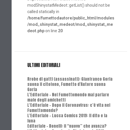
modShinystatMedeot::getList() should not be
called statically in
/home/fumettodautore/public_html/modules
/mod_shinystat_medeot/mod_shinystat_me
deot.php
on line
20
ULTIMI EDITORIALI
Rrobe di gatti (assassinati): Gianfranco Goria
suona il citofono, Fumetto d'Autore suona
Goria
L'Editoriale - Nel Fumettomondo mai parlare
male degli amichetti
L'Editoriale - Dopo il Coronavirus: c’è vita nel
Fumettomondo?
L'Editoriale - Lucca Comics 2019: Il dito e la
luna
Editoriale - Bonelli: il “nuovo” che avanza?