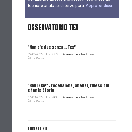
tecnici e analatici di terze parti.
Approfondisci
.
OSSERVATORIO TEX
"Non c'è due senza... Tex"
12-05-2022 Hits:3778
Osservatorio Tex
Lorenzo
Barruscotto
...
"BANDERA!" : recensione, analisi, riflessioni
e tanta Storia
04-03-2022 Hits:5900
Osservatorio Tex
Lorenzo
Barruscotto
...
Fumettiku