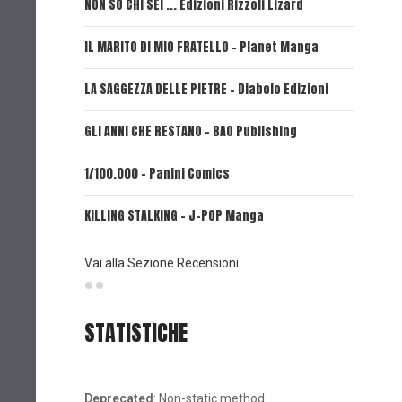
NON SO CHI SEI ... Edizioni Rizzoli Lizard
L'EROE E
IL MARITO DI MIO FRATELLO - Planet Manga
SerVamp
LA SAGGEZZA DELLE PIETRE - Diabolo Edizioni
REVERIE 
GLI ANNI CHE RESTANO - BAO Publishing
FIRE PUN
1/100.000 - Panini Comics
MY CAPR
KILLING STALKING - J-POP Manga
PSYCO-P
(Planet
Vai alla Sezione Recensioni
STATISTICHE
Deprecated
: Non-static method