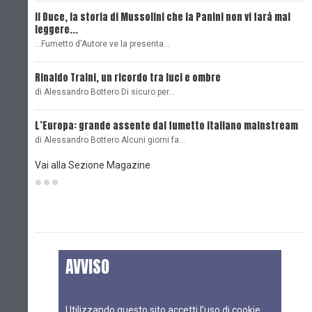
Il Duce, la storia di Mussolini che la Panini non vi farà mai
L
leggere...
L
...Fumetto d'Autore ve la presenta…
L
Rinaldo Traini, un ricordo tra luci e ombre
L
di Alessandro Bottero Di sicuro per…
O
L’Europa: grande assente dal fumetto italiano mainstream
B
di Alessandro Bottero Alcuni giorni fa…
D
Vai alla Sezione Magazine
AVVISO
Utilizzando questo sito accetti l’uso di cookie