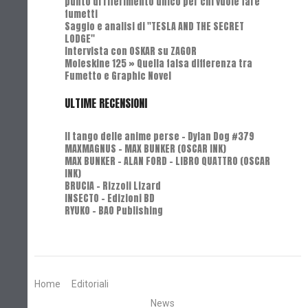
punto di riferimento unico per chi vuole fare
fumetti
Saggio e analisi di "TESLA AND THE SECRET
LODGE"
Intervista con OSKAR su ZAGOR
Moleskine 125 » Quella falsa differenza tra
Fumetto e Graphic Novel
ULTIME RECENSIONI
Il tango delle anime perse - Dylan Dog #379
MAXMAGNUS – MAX BUNKER (OSCAR INK)
MAX BUNKER – ALAN FORD – LIBRO QUATTRO (OSCAR
INK)
BRUCIA - Rizzoli Lizard
INSECTO - Edizioni BD
RYUKO - BAO Publishing
Home
Editoriali
News