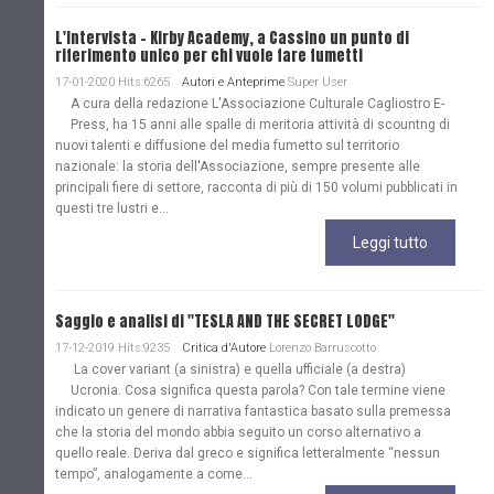
L'Intervista - Kirby Academy, a Cassino un punto di
riferimento unico per chi vuole fare fumetti
17-01-2020 Hits:6265
Autori e Anteprime
Super User
A cura della redazione L'Associazione Culturale Cagliostro E-
Press, ha 15 anni alle spalle di meritoria attività di scountng di
nuovi talenti e diffusione del media fumetto sul territorio
nazionale: la storia dell'Associazione, sempre presente alle
principali fiere di settore, racconta di più di 150 volumi pubblicati in
questi tre lustri e...
Leggi tutto
Saggio e analisi di "TESLA AND THE SECRET LODGE"
17-12-2019 Hits:9235
Critica d'Autore
Lorenzo Barruscotto
La cover variant (a sinistra) e quella ufficiale (a destra)
Ucronia. Cosa significa questa parola? Con tale termine viene
indicato un genere di narrativa fantastica basato sulla premessa
che la storia del mondo abbia seguito un corso alternativo a
quello reale. Deriva dal greco e significa letteralmente “nessun
tempo”, analogamente a come...