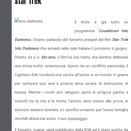
Star Trek
Il titolo è già tutto un
programma:
Countdown Into
Darkness
. Stiamo parlando del fumetto prequel del film
Star Trek
Into Darkness
che arriverà nelle sale italiane il prossimo 6 giugno.
Diretto da
J.J. Abrams
, il film ha una trama che sembra delineare
una storia molto avventurosa: Spinto da un conflitto personale, il
Capitano Kirk condurrà una caccia all’uomo in un mondo in guerra
per catturare una vera e propria arma umana di distruzione di
massa. Mentre i nostri eroi vengono spinti in un’epica partita a
scacchi tra la vita e la morte, l’amore verrà messo alla prova, le
amicizie saranno lacerate, e i sacrifici compiuti per l’unica famiglia
che Kirk abbia mai avuto: il suo equipaggio.
Il fumetto, invece, verrà pubblicato dalla IDW ed è stato scritto da