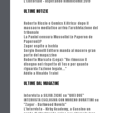
L'Editoriale - Aspetando Riminicomix 2019
ULTIME NOTIZIE
Roberto Riccio e Comics X Africa: dopo il
massacro mediatico arriva l'archiviazione del
tribunale
La Panini censura Mussolini (e Paperon de
Paperoni)?
Zagor ospite a Ischia
Sergio Bonelli Editore manda al macero gran
parte del magazzino
Roberto Marcato (Lega): "Ho rimosso il
disegno nel rispetto di Tex e per quanto
riguarda l'azione legale..."
Addio a Rinaldo Traini
ULTIME DAL MAGAZINE
Intervista a SILVIA ZICHE su "QUEI DUE"
INTERVISTA ESCLUSIVA CON MORENO BURATTINI su
"Zagor - Darkwood Novels"
L'Intervista - Kirby Academy, a Cassino un