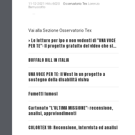
11-12-2021 Hits:6020
Osservatorio Tex
Lorenzo
Barruscotto
...
Vai alla Sezione Osservatorio Tex
> Le letture per ipo e non vedenti di "UNA VOCE
Intervi
PER TE": il progetto gratuito dei video che si…
Dick, Tex
BUFFALO BILL IN ITALIA
UNA VOCE
UNA VOCE PER TE: il West in un progetto a
UNA VOCE
sostegno della disabilità visiva
UNA VOCE
Fumetti fumosi
UNA VOCE
Cartonato "L'ULTIMA MISSIONE": recensione,
analisi, approfondimenti
UNA VOCE
COLORTEX 18: Recensione, intervista ed analisi