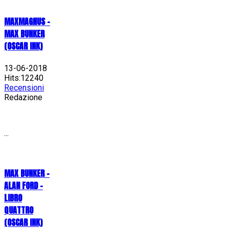
MAXMAGNUS –
MAX BUNKER
(OSCAR INK)
13-06-2018
Hits:12240
Recensioni
Redazione
...
MAX BUNKER –
ALAN FORD –
LIBRO
QUATTRO
(OSCAR INK)