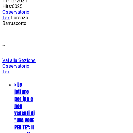
11-12-2021
Hits:6025
Osservatorio
Tex
Lorenzo
Barruscotto
...
Vai alla Sezione
Osservatorio
Tex
> Le
letture
per ipo e
non
vedenti di
"UNA VOCE
PER TE": il