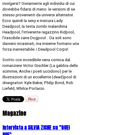
rivolgersi? Ovviamente agli individui di cui
dovrebbe fidarsi di meno: le versioni di se
stesso provenienti da universi alternativi.
Ecco quindi la sexy e insicura Lady
Deadpool, la testa zombi malandrina
Headpool, l'irriverente ragazzino Kidpool,
l'irascibile cane Dogpool... Da soli sono
davvero incasinati, ma insieme formano una
forza inarrestabile: i Deadpool Corps!
Scritto con incredibile vena comica dal
romanziere Victor Gischler (La gabbia delle
scimmie, Anche i poeti uccidono) per le
illustrazioni di un eccellente (dead)pool di
disegnatori: Kyle Baker, Philip Bond, Rob
Liefeld, Whilce Portacio.
Magazine
Intervista a SILVIA ZICHE su "QUEI
DUE"