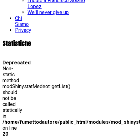
Tributo a Francisco Solano
Lopez
We'll never give up
Chi
Siamo
Privacy
Statistiche
Deprecated
:
Non-
static
method
modShinystatMedeot::getList()
should
not be
called
statically
in
/home/fumettodautore/public_html/modules/mod_shinys
on line
20