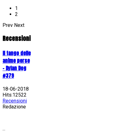
1
2
Prev
Next
Recensioni
Il tango delle
anime perse
- Dylan Dog
#379
18-06-2018
Hits:12522
Recensioni
Redazione
...