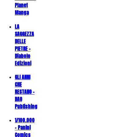
Planet
Manga
LA
SAGGEZZA
DELLE
PIETRE -
Diabolo
Edizioni
GLI ANNI
CHE
RESTANO -
BAO
Publishing
1/100.000
- Panini
Comics