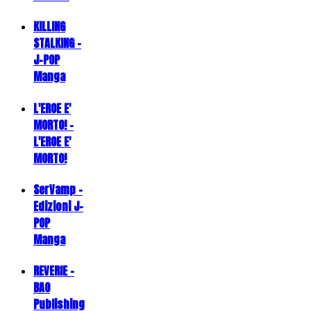
KILLING
STALKING -
J-POP
Manga
L'EROE E'
MORTO! -
L'EROE E'
MORTO!
SerVamp -
Edizioni J-
POP
Manga
REVERIE -
BAO
Publishing