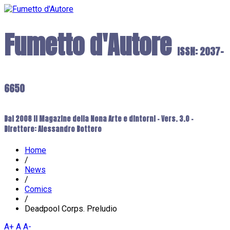
Fumetto d'Autore
ISSN: 2037-
6650
Dal 2008 il Magazine della Nona Arte e dintorni - Vers. 3.0 -
Direttore: Alessandro Bottero
Home
/
News
/
Comics
/
Deadpool Corps. Preludio
A+
A
A-