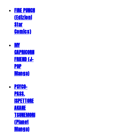
FIRE PUNCH
(Edizioni
Star
Comics)
MY
CAPRICORN
FRIEND (J-
POP
Manga)
PSYCO-
PASS.
ISPETTORE
AKANE
TSUNEMORI
(Planet
Manga)