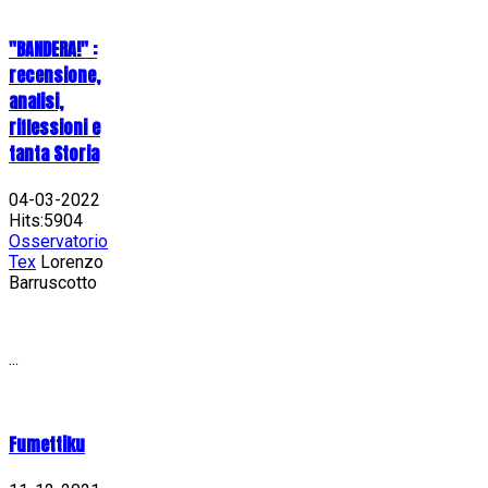
"BANDERA!" :
recensione,
analisi,
riflessioni e
tanta Storia
04-03-2022
Hits:5904
Osservatorio
Tex
Lorenzo
Barruscotto
...
Fumettiku