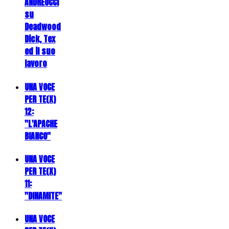
ANDREUCCI
su
Deadwood
Dick, Tex
ed il suo
lavoro
UNA VOCE
PER TE(X)
12:
"L'APACHE
BIANCO"
UNA VOCE
PER TE(X)
11:
"DINAMITE"
UNA VOCE