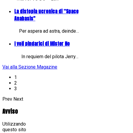
La distopia ucronica di “Space
Anabasis"
Per aspera ad astra, deinde…
I voli pindarici di Mister No
In requiem del pilota Jerry…
Vai alla Sezione Magazine
1
2
3
Prev
Next
Avviso
Utilizzando
questo sito