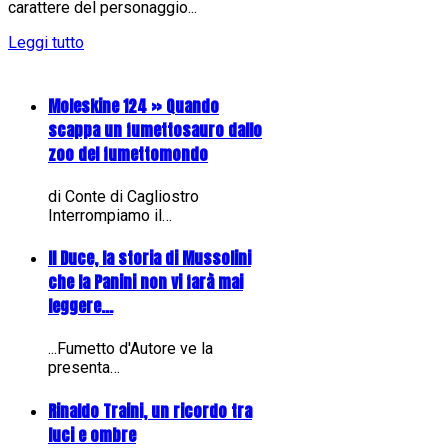
carattere del personaggio...
Leggi tutto
Moleskine 124 » Quando
scappa un fumettosauro dallo
zoo del fumettomondo
di Conte di Cagliostro
Interrompiamo il…
Il Duce, la storia di Mussolini
che la Panini non vi farà mai
leggere...
...Fumetto d'Autore ve la
presenta…
Rinaldo Traini, un ricordo tra
luci e ombre