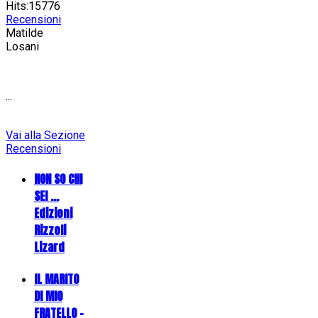
Hits:15776
Recensioni
Matilde
Losani
...
Vai alla Sezione
Recensioni
NON SO CHI
SEI ...
Edizioni
Rizzoli
Lizard
IL MARITO
DI MIO
FRATELLO -