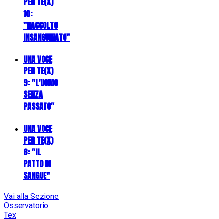
PER TE(X)
10:
"RACCOLTO
INSANGUINATO"
UNA VOCE
PER TE(X)
9: "L'UOMO
SENZA
PASSATO"
UNA VOCE
PER TE(X)
8: "IL
PATTO DI
SANGUE"
Vai alla Sezione
Osservatorio
Tex