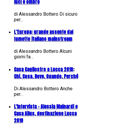
luci e ombre
di Alessandro Bottero Di sicuro
per…
L’Europa: grande assente dal
fumetto italiano mainstream
di Alessandro Bottero Alcuni
giorni fa…
Casa Cagliostro a Lucca 2018:
Chi, Cosa, Dove, Quando, Perché
Di Alessandro Bottero Anche
per…
L'Intervista - Alessia Mainardi e
Casa Ailus, destinazione Lucca
2018