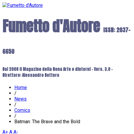
Fumetto d'Autore
ISSN: 2037-
6650
Dal 2008 il Magazine della Nona Arte e dintorni - Vers. 3.0 -
Direttore: Alessandro Bottero
Home
/
News
/
Comics
/
Batman: The Brave and the Bold
A+
A
A-