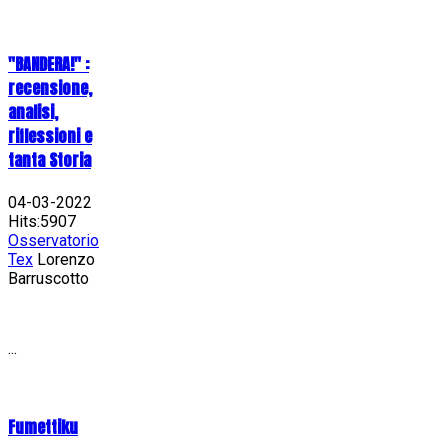
"BANDERA!" :
recensione,
analisi,
riflessioni e
tanta Storia
04-03-2022
Hits:5907
Osservatorio
Tex
Lorenzo
Barruscotto
...
Fumettiku