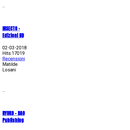
...
INSECTO -
Edizioni BD
02-03-2018
Hits:17019
Recensioni
Matilde
Losani
...
RYUKO - BAO
Publishing