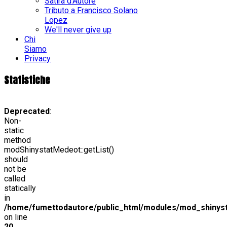
Satira d'Autore
Tributo a Francisco Solano
Lopez
We'll never give up
Chi
Siamo
Privacy
Statistiche
Deprecated
:
Non-
static
method
modShinystatMedeot::getList()
should
not be
called
statically
in
/home/fumettodautore/public_html/modules/mod_shinys
on line
20