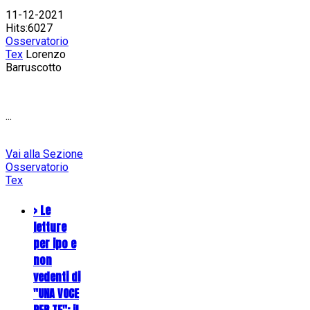
11-12-2021
Hits:6027
Osservatorio
Tex
Lorenzo
Barruscotto
...
Vai alla Sezione
Osservatorio
Tex
> Le
letture
per ipo e
non
vedenti di
"UNA VOCE
PER TE": il