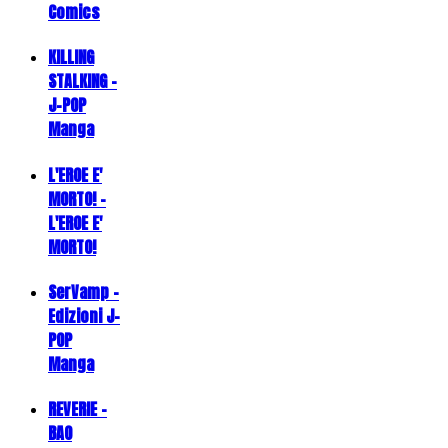
Comics
KILLING
STALKING -
J-POP
Manga
L'EROE E'
MORTO! -
L'EROE E'
MORTO!
SerVamp -
Edizioni J-
POP
Manga
REVERIE -
BAO