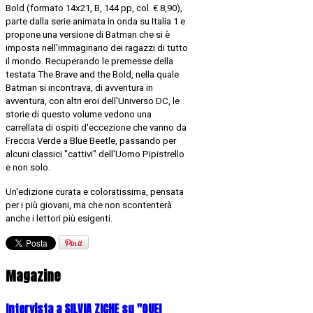
Bold (formato 14x21, B, 144 pp, col. € 8,90),
parte dalla serie animata in onda su Italia 1 e
propone una versione di Batman che si è
imposta nell'immaginario dei ragazzi di tutto
il mondo. Recuperando le premesse della
testata The Brave and the Bold, nella quale
Batman si incontrava, di avventura in
avventura, con altri eroi dell'Universo DC, le
storie di questo volume vedono una
carrellata di ospiti d'eccezione che vanno da
Freccia Verde a Blue Beetle, passando per
alcuni classici "cattivi" dell'Uomo Pipistrello
e non solo.
Un'edizione curata e coloratissima, pensata
per i più giovani, ma che non scontenterà
anche i lettori più esigenti.
Magazine
Intervista a SILVIA ZICHE su "QUEI