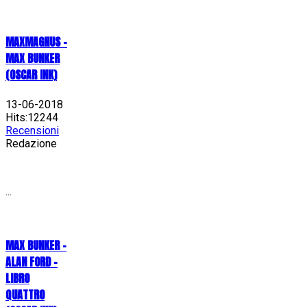
MAXMAGNUS –
MAX BUNKER
(OSCAR INK)
13-06-2018
Hits:12244
Recensioni
Redazione
...
MAX BUNKER –
ALAN FORD –
LIBRO
QUATTRO