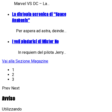
Marvel VS DC – La…
La distopia ucronica di “Space
Anabasis"
Per aspera ad astra, deinde…
I voli pindarici di Mister No
In requiem del pilota Jerry…
Vai alla Sezione Magazine
1
2
3
Prev
Next
Avviso
Utilizzando