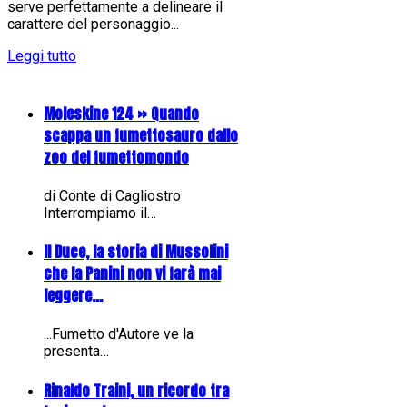
serve perfettamente a delineare il
carattere del personaggio...
Leggi tutto
Moleskine 124 » Quando
scappa un fumettosauro dallo
zoo del fumettomondo
di Conte di Cagliostro
Interrompiamo il…
Il Duce, la storia di Mussolini
che la Panini non vi farà mai
leggere...
...Fumetto d'Autore ve la
presenta…
Rinaldo Traini, un ricordo tra