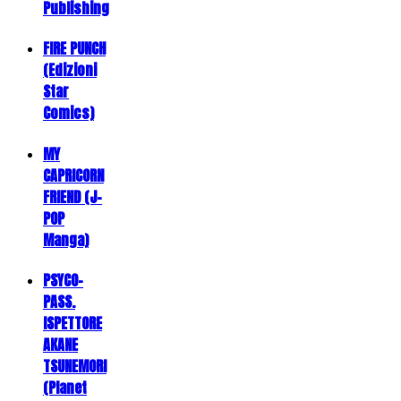
Publishing
FIRE PUNCH
(Edizioni
Star
Comics)
MY
CAPRICORN
FRIEND (J-
POP
Manga)
PSYCO-
PASS.
ISPETTORE
AKANE
TSUNEMORI
(Planet