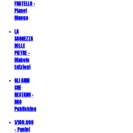
FRATELLO -
Planet
Manga
LA
SAGGEZZA
DELLE
PIETRE -
Diabolo
Edizioni
GLI ANNI
CHE
RESTANO -
BAO
Publishing
1/100.000
- Panini