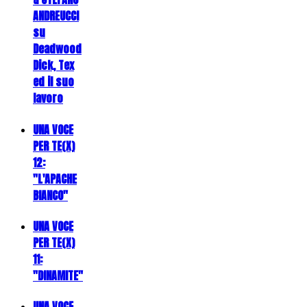
ANDREUCCI
su
Deadwood
Dick, Tex
ed il suo
lavoro
UNA VOCE
PER TE(X)
12:
"L'APACHE
BIANCO"
UNA VOCE
PER TE(X)
11:
"DINAMITE"
UNA VOCE