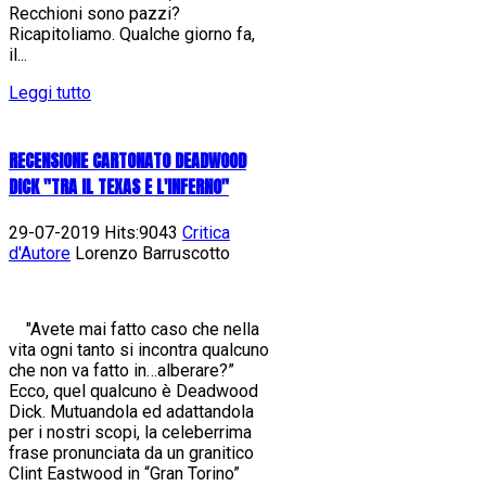
Recchioni sono pazzi?
Ricapitoliamo. Qualche giorno fa,
il...
Leggi tutto
RECENSIONE CARTONATO DEADWOOD
DICK "TRA IL TEXAS E L'INFERNO"
29-07-2019 Hits:9043
Critica
d'Autore
Lorenzo Barruscotto
"Avete mai fatto caso che nella
vita ogni tanto si incontra qualcuno
che non va fatto in…alberare?”
Ecco, quel qualcuno è Deadwood
Dick. Mutuandola ed adattandola
per i nostri scopi, la celeberrima
frase pronunciata da un granitico
Clint Eastwood in “Gran Torino”