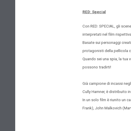
RED: Special
Con RED: SPECIAL, gli sceneg
interpretati nel film rispet
Basate sui personaggi creati 
protagonisti della pellicola c
Quando sei una spia, la tua 
possono tradirti!
Già campione di incassi negl
Cully Hamner, è distribuito i
In un solo film è riunito un 
Frank), John Malkovich (Marv