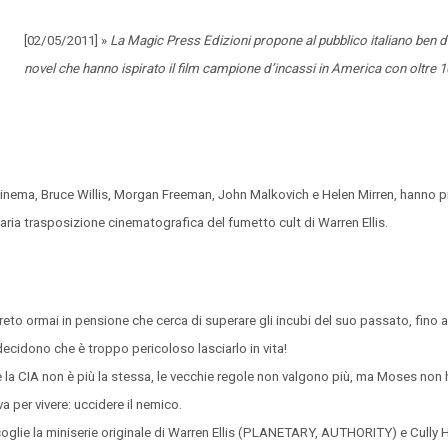
[02/05/2011] »
La Magic Press Edizioni propone al pubblico italiano ben 
novel che hanno ispirato il film campione d’incassi in America con oltre 1
 cinema, Bruce Willis, Morgan Freeman, John Malkovich e Helen Mirren, hanno pr
aria trasposizione cinematografica del fumetto cult di Warren Ellis.
to ormai in pensione che cerca di superare gli incubi del suo passato, fino 
decidono che è troppo pericoloso lasciarlo in vita!
la CIA non è più la stessa, le vecchie regole non valgono più, ma Moses non 
 per vivere: uccidere il nemico.
oglie la miniserie originale di Warren Ellis (PLANETARY, AUTHORITY) e Cully