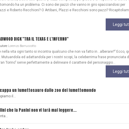
ttomondo ha un problema. Ci sono dei pazzi che vanno in giro spacciandosi per
azzi e Roberto Recchioni? O Artibani, Plazzi e Recchioni sono pazzi? Ricapitoliam
Leggi tut
WOOD DICK "TRA IL TEXAS E L'INFERNO"
Autore
Lorenzo Barruscotto
ella vita ogni tanto si incontra qualcuno che non va fatto in…alberare?” Ecco, q
Mutuandola ed adattandola per i nostri scopi, la celeberrima frase pronunciata 
ran Torino” serve perfettamente a delineare il carattere del personaggio...
Leggi tut
scappa un fumettosauro dallo zoo del fumettomondo
mpiamo il…
lini che la Panini non vi farà mai leggere...
senta…