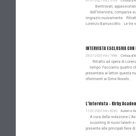
01-01-2021 Hits:5705
Critica d'
Bentrovati, appassionati de
dell'intervista, comparsa s
ringrazio nuovamente. Ritratto
Lorenzo Barruscotto. Le tre vi
INTERVISTA ESCLUSIVA CON
26-07-2020 Hits:7446
Critica d'
Ritratto ad opera di Lorenz
tempo. Facciamo quattro ch
presentata ai lettori questa nu
riferimenti ai Dime Novels...
L'Intervista - Kirby Acade
17-01-2020 Hits:6265
Autori e 
A cura della redazione L'Ass
scountng di nuovi talenti e 
presente alle principali fiere di