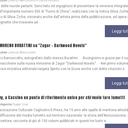
Autore
Lorenzo Barruscotto e Dafne Riccietti
lle nuvole parlanti. Sono lieto ed orgoglioso di presentarvi la versione integrale
ull'importante numero 300 di “Fumo di China”, realizzata con la mitica Silvia Zich
 di Silvia Ziche, visionato anche dall'artista prima della pubblicazione, ad opera 
gnette che troverete ad...
Leggi tut
 MORENO BURATTINI su "Zagor - Darkwood Novels"
Autore
Lorenzo Barruscotto
o Barruscotto, autografato dallo stesso Burattini. Buongiorno e grazie per il s
iacchiere sulla nuova miniserie di Zagor “Darkwood Novels”. - Nel primo volume
ova iniziativa editoriale targata Spirito con la Scure anche con dotte citazioni e
Leggi tut
my, a Cassino un punto di riferimento unico per chi vuole fare fumetti
Anteprime
Super User
ociazione Culturale Cagliostro E-Press, ha 15 anni alle spalle di meritoria attività
diffusione del media fumetto sul territorio nazionale: la storia dell'Associazione
 settore, racconta di più di 150 volumi pubblicati in questi tre lustri e...