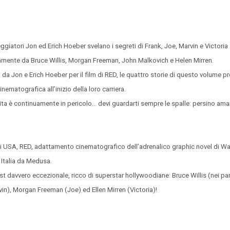
giatori Jon ed Erich Hoeber svelano i segreti di Frank, Joe, Marvin e Victoria
tivamente da Bruce Willis, Morgan Freeman, John Malkovich e Helen Mirren.
da Jon e Erich Hoeber per il film di RED, le quattro storie di questo volume p
inematografica all’inizio della loro carriera.
vita è continuamente in pericolo… devi guardarti sempre le spalle: persino ama
i USA, RED, adattamento cinematografico dell’adrenalico graphic novel di War
n Italia da Medusa.
cast davvero eccezionale, ricco di superstar hollywoodiane: Bruce Willis (nei pa
in), Morgan Freeman (Joe) ed Ellen Mirren (Victoria)!