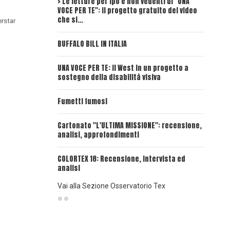
> Le letture per ipo e non vedenti di "UNA
Intervi
VOCE PER TE": il progetto gratuito dei video
Deadwoo
che si…
erstar
UNA VOC
BUFFALO BILL IN ITALIA
UNA VOCE
UNA VOCE PER TE: il West in un progetto a
sostegno della disabilità visiva
UNA VOC
INSANGU
Fumetti fumosi
UNA VOC
Cartonato "L'ULTIMA MISSIONE": recensione,
PASSAT
analisi, approfondimenti
UNA VOCE
COLORTEX 18: Recensione, intervista ed
analisi
Vai alla Sezione Osservatorio Tex