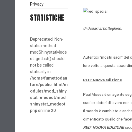
Privacy
STATISTICHE
di dollari al botteghino.
Deprecated
: Non-
static method
modShinystatMede
Autentici “mostri sacri” del
ot::getList() should
not be called
loro volto a questa straordin
statically in
/home/fumettodau
RED: Nuova edizione
tore/public_html/m
odules/mod_shiny
Paul Moses è un agente segre
stat_medeot/mod_
suoi ex datori di lavoro non 
shinystat_medeot.
php
on line
20
Il mondo è cambiato e anche 
dimenticato quello che faceva
RED: NUOVA EDIZIONE
racc