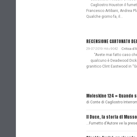
Cagliostro Houston il fume
Francesco Artibani, Andrea Pl
Qualche giorno fa, il...
RECENSIONE CARTONATO DEAD
29-07-2019 Hits:9042
Critica d'
"Avete mai fatto caso che n
qualcuno è Deadwood Dick. 
granitico Clint Eastwood in “G
Moleskine 124 » Quando 
di Conte di Cagliostro Interro
Il Duce, la storia di Musso
...Fumetto d'Autore ve la pre