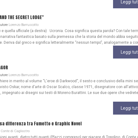
Leggi tut
A AND THE SECRET LODGE"
Autore
Lorenzo Barruscotto
) e quella ufficiale (a destra) Ucronia. Cosa significa questa parola? Con tale ter
 narrativa fantastica basato sulla premessa che la storia del mondo abbia seguit
ale. Deriva dal greco e significa letteralmente “nessun tempo”, analogamente a co
Leggi tut
AGOR
Autore
Lorenzo Barruscotto
re in merito al volume “L'eroe di Darkwood”, il sesto e conclusivo della mini se
 visto Oskar, nome d'arte di Oscar Scalco, classe 1971, disegnatore con all'attivo
, impegnato ai disegni sui testi di Moreno Burattini. Le sue due opere che vedrete
Leggi tut
lsa differenza tra Fumetto e Graphic Novel
Conte di Cagliostro
ioni avanti, dietro tutti quanti (Plazzi compreso) per piacere di Topolino. di Conte 