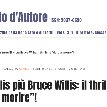
to d'Autore
ISSN: 2037-6650
ine della Nona Arte e dintorni - Vers. 3.0 - Direttore: Aless
Warren Ellis più Bruce Willis: il thriller è “duro a morire”!
CATEGORIA:
COMICS
SCRITTO DA
SUPER USER
VISITE: 15428
is più Bruce Willis: il thril
 morire”!