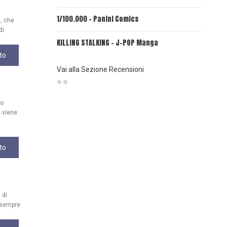
1/100.000 - Panini Comics
MY CAPR
e, che
di
KILLING STALKING - J-POP Manga
PSYCO-P
(Planet
to
Vai alla Sezione Recensioni
uo
 viene
to
 di
, sempre