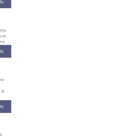
to
mine
o un
me...
to
rie
 di
to
di