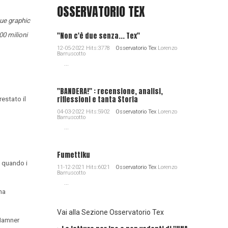
OSSERVATORIO TEX
due graphic
"Non c'è due senza... Tex"
00 milioni
12-05-2022 Hits:3778
Osservatorio Tex
Lorenzo
Barruscotto
...
"BANDERA!" : recensione, analisi,
riflessioni e tanta Storia
estato il
04-03-2022 Hits:5902
Osservatorio Tex
Lorenzo
Barruscotto
...
Fumettiku
a quando i
11-12-2021 Hits:6021
Osservatorio Tex
Lorenzo
Barruscotto
...
ha
Vai alla Sezione Osservatorio Tex
 Hamner