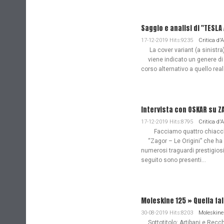
Saggio e analisi di "TESL
17-12-2019 Hits:9235
Critica d'
La cover variant (a sinistra
viene indicato un genere di
corso alternativo a quello re
Intervista con OSKAR su Z
17-12-2019 Hits:8795
Critica d'
Facciamo quattro chiacchie
“Zagor – Le Origini” che ha
numerosi traguardi prestigiosi
seguito sono presenti...
Moleskine 125 » Quella fa
30-08-2019 Hits:8203
Moleskine
Sottotitolo: Artibani e Recch