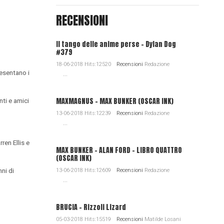
RECENSIONI
Il tango delle anime perse - Dylan Dog
#379
18-06-2018 Hits:12520
Recensioni
Redazione
resentano i
...
MAXMAGNUS – MAX BUNKER (OSCAR INK)
nti e amici
13-06-2018 Hits:12239
Recensioni
Redazione
...
ren Ellis e
MAX BUNKER – ALAN FORD – LIBRO QUATTRO
(OSCAR INK)
nni di
13-06-2018 Hits:12609
Recensioni
Redazione
...
BRUCIA - Rizzoli Lizard
05-03-2018 Hits:15519
Recensioni
Matilde Losani