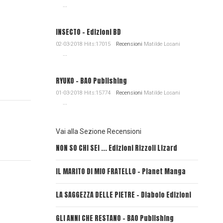
...
INSECTO - Edizioni BD
02-03-2018 Hits:17015
Recensioni
Matilde Losani
...
RYUKO - BAO Publishing
01-03-2018 Hits:15774
Recensioni
Matilde Losani
...
Vai alla Sezione Recensioni
NON SO CHI SEI ... Edizioni Rizzoli Lizard
L'EROE E
IL MARITO DI MIO FRATELLO - Planet Manga
SerVamp
LA SAGGEZZA DELLE PIETRE - Diabolo Edizioni
REVERIE
GLI ANNI CHE RESTANO - BAO Publishing
FIRE PU