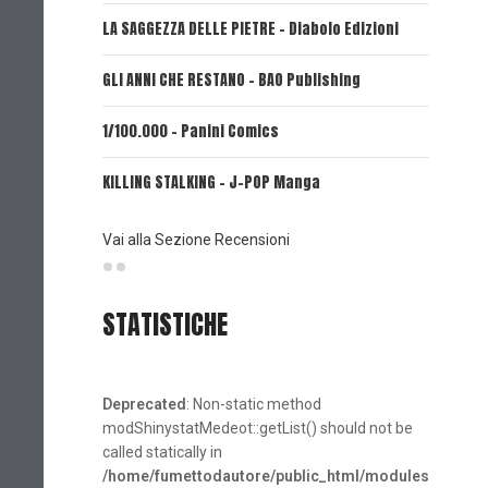
LA SAGGEZZA DELLE PIETRE - Diabolo Edizioni
REVERIE 
GLI ANNI CHE RESTANO - BAO Publishing
FIRE PUN
1/100.000 - Panini Comics
MY CAPR
KILLING STALKING - J-POP Manga
PSYCO-P
(Planet
Vai alla Sezione Recensioni
STATISTICHE
Deprecated
: Non-static method
modShinystatMedeot::getList() should not be
called statically in
/home/fumettodautore/public_html/modules