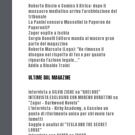
Roberto Riccio e Comics X Africa: dopo il
massacro mediatico arriva l'archiviazione del
tribunale
La Panini censura Mussolini (e Paperon de
Paperoni)?
Zagor ospite a Ischia
Sergio Bonelli Editore manda al macero gran
parte del magazzino
Roberto Marcato (Lega): "Ho rimosso il
disegno nel rispetto di Tex e per quanto
riguarda l'azione legale..."
Addio a Rinaldo Traini
ULTIME DAL MAGAZINE
Intervista a SILVIA ZICHE su "QUEI DUE"
INTERVISTA ESCLUSIVA CON MORENO BURATTINI su
"Zagor - Darkwood Novels"
L'Intervista - Kirby Academy, a Cassino un
punto di riferimento unico per chi vuole fare
fumetti
Saggio e analisi di "TESLA AND THE SECRET
LODGE"