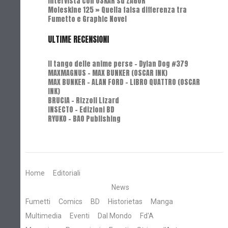
Intervista con OSKAR su ZAGOR
Moleskine 125 » Quella falsa differenza tra
Fumetto e Graphic Novel
ULTIME RECENSIONI
Il tango delle anime perse - Dylan Dog #379
MAXMAGNUS – MAX BUNKER (OSCAR INK)
MAX BUNKER – ALAN FORD – LIBRO QUATTRO (OSCAR
INK)
BRUCIA - Rizzoli Lizard
INSECTO - Edizioni BD
RYUKO - BAO Publishing
Home
Editoriali
News
Fumetti
Comics
BD
Historietas
Manga
Multimedia
Eventi
Dal Mondo
Fd'A