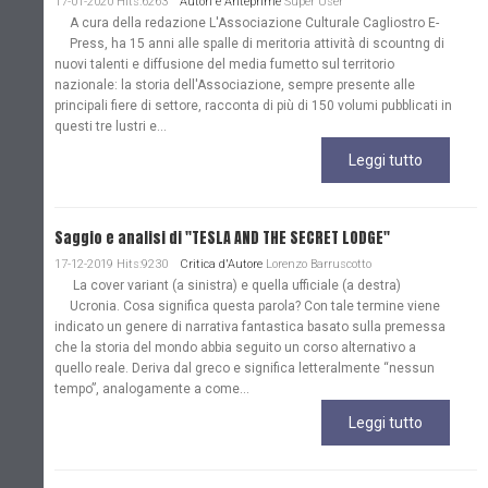
17-01-2020 Hits:6263
Autori e Anteprime
Super User
A cura della redazione L'Associazione Culturale Cagliostro E-
Press, ha 15 anni alle spalle di meritoria attività di scountng di
nuovi talenti e diffusione del media fumetto sul territorio
nazionale: la storia dell'Associazione, sempre presente alle
principali fiere di settore, racconta di più di 150 volumi pubblicati in
questi tre lustri e...
Leggi tutto
Saggio e analisi di "TESLA AND THE SECRET LODGE"
17-12-2019 Hits:9230
Critica d'Autore
Lorenzo Barruscotto
La cover variant (a sinistra) e quella ufficiale (a destra)
Ucronia. Cosa significa questa parola? Con tale termine viene
indicato un genere di narrativa fantastica basato sulla premessa
che la storia del mondo abbia seguito un corso alternativo a
quello reale. Deriva dal greco e significa letteralmente “nessun
tempo”, analogamente a come...
Leggi tutto