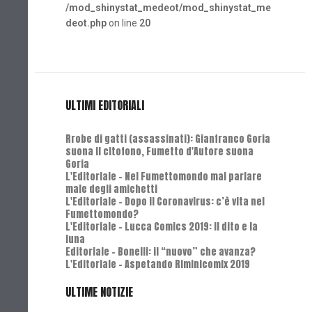
/mod_shinystat_medeot/mod_shinystat_me
deot.php
on line
20
ULTIMI EDITORIALI
Rrobe di gatti (assassinati): Gianfranco Goria
suona il citofono, Fumetto d'Autore suona
Goria
L'Editoriale - Nel Fumettomondo mai parlare
male degli amichetti
L'Editoriale - Dopo il Coronavirus: c’è vita nel
Fumettomondo?
L'Editoriale - Lucca Comics 2019: Il dito e la
luna
Editoriale - Bonelli: il “nuovo” che avanza?
L'Editoriale - Aspetando Riminicomix 2019
ULTIME NOTIZIE