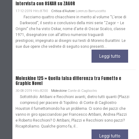
Intervista con OSKAR su ZAGOR
17-12-2019 Hits:8790
Critica d'Autore
Lorenzo Barruscotto
Facciamo quattro chiacchiere in merito al volume “L'eroe di
Darkwood”, il sesto e conclusivo della mini serie “Zagor – Le
Origini” che ha visto Oskar, nome d'arte di Oscar Scalco, classe
1971, disegnatore con all'attivo numerosi traguardi
prestigiosi, impegnato ai disegni sui testi di Moreno Burattini. Le
sue due opere che vedrete di seguito sono presenti...
Leggi tutto
Moleskine 125 » Quella falsa differenza tra Fumetto e
Graphic Novel
30-08-2019 Hits:8200
Moleskine
Conte di Cagliostro
Sottotitolo: Artibani e Recchioni avanti, dietro tutti quanti (Plazzi
compreso) per piacere di Topolino. di Conte di Cagliostro
Houston il fumettomondo ha un problema. Ci sono dei pazzi che
vanno in giro spacciandosi per Francesco Artibani, Andrea Plazzi
e Roberto Recchioni? O Artibani, Plazzi e Recchioni sono pazzi?
Ricapitoliamo. Qualche giorno fa, il...
Leggi tutto