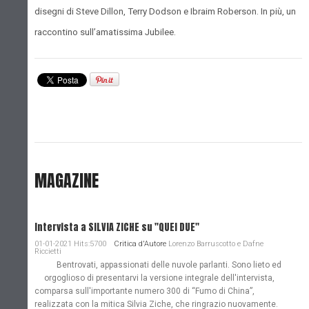
disegni di Steve Dillon, Terry Dodson e Ibraim Roberson. In più, un
raccontino sull’amatissima Jubilee.
MAGAZINE
Intervista a SILVIA ZICHE su "QUEI DUE"
01-01-2021 Hits:5700
Critica d'Autore
Lorenzo Barruscotto e Dafne
Riccietti
Bentrovati, appassionati delle nuvole parlanti. Sono lieto ed
orgoglioso di presentarvi la versione integrale dell'intervista,
comparsa sull'importante numero 300 di “Fumo di China”,
realizzata con la mitica Silvia Ziche, che ringrazio nuovamente.