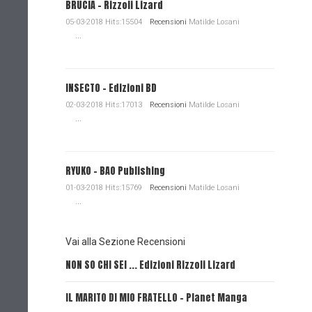
BRUCIA - Rizzoli Lizard
05-03-2018 Hits:15504
Recensioni
Matilde Losani
...
INSECTO - Edizioni BD
02-03-2018 Hits:17013
Recensioni
Matilde Losani
...
RYUKO - BAO Publishing
01-03-2018 Hits:15769
Recensioni
Matilde Losani
...
Vai alla Sezione Recensioni
NON SO CHI SEI ... Edizioni Rizzoli Lizard
L'EROE E
IL MARITO DI MIO FRATELLO - Planet Manga
SerVamp