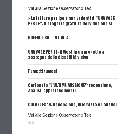
Vai alla Sezione Osservatorio Tex
> Le letture per ipo e non vedenti di "UNA VOCE
Intervi
PER TE": il progetto gratuito dei video che si…
Dick, Tex
BUFFALO BILL IN ITALIA
UNA VOCE
UNA VOCE PER TE: il West in un progetto a
UNA VOCE
sostegno della disabilità visiva
UNA VOCE
Fumetti fumosi
UNA VOCE
Cartonato "L'ULTIMA MISSIONE": recensione,
analisi, approfondimenti
UNA VOCE
COLORTEX 18: Recensione, intervista ed analisi
Vai alla Sezione Osservatorio Tex