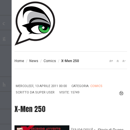
Home
/
News
/
Comics
/
X-Men 250
MERCOLEDÌ, 13 APRILE 2011 00:00
CATEGORIA:
COMICS
SCRITTO DA
SUPER USER
VISITE: 15749
X-Men 250
[13/04/2011] »
Storie di Duane