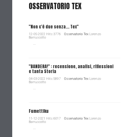
OSSERVATORIO TEX
"Non c'è due senza... Tex"
12-05-2022 Hits:3776
Osservatorio Tex
Lorenzo
Barruscotto
...
"BANDERA!" : recensione, analisi, riflessioni
e tanta Storia
04-03-2022 Hits:5897
Osservatorio Tex
Lorenzo
Barruscotto
...
Fumettiku
11-12-2021 Hits:6017
Osservatorio Tex
Lorenzo
Barruscotto
...