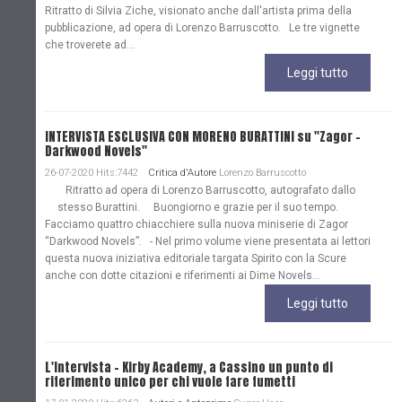
Ritratto di Silvia Ziche, visionato anche dall'artista prima della
pubblicazione, ad opera di Lorenzo Barruscotto. Le tre vignette
che troverete ad...
Leggi tutto
INTERVISTA ESCLUSIVA CON MORENO BURATTINI su "Zagor -
Darkwood Novels"
26-07-2020 Hits:7442
Critica d'Autore
Lorenzo Barruscotto
Ritratto ad opera di Lorenzo Barruscotto, autografato dallo
stesso Burattini. Buongiorno e grazie per il suo tempo.
Facciamo quattro chiacchiere sulla nuova miniserie di Zagor
“Darkwood Novels”. - Nel primo volume viene presentata ai lettori
questa nuova iniziativa editoriale targata Spirito con la Scure
anche con dotte citazioni e riferimenti ai Dime Novels...
Leggi tutto
L'Intervista - Kirby Academy, a Cassino un punto di
riferimento unico per chi vuole fare fumetti