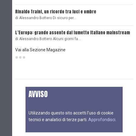
Rinaldo Traini, un ricordo tra luci e ombre
L
di Alessandro Bottero Di sicuro per…
O
L’Europa: grande assente dal fumetto italiano mainstream
B
di Alessandro Bottero Alcuni giorni fa…
D
Vai alla Sezione Magazine
AVVISO
Utilizzando questo sito accetti l’uso di cookie
tecnici e analatici di terze parti.
Approfondisci
.