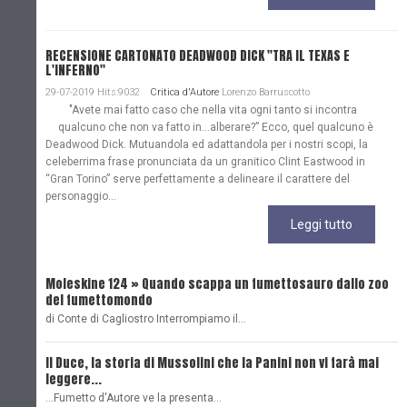
RECENSIONE CARTONATO DEADWOOD DICK "TRA IL TEXAS E
L'INFERNO"
29-07-2019 Hits:9032
Critica d'Autore
Lorenzo Barruscotto
"Avete mai fatto caso che nella vita ogni tanto si incontra
qualcuno che non va fatto in…alberare?” Ecco, quel qualcuno è
Deadwood Dick. Mutuandola ed adattandola per i nostri scopi, la
celeberrima frase pronunciata da un granitico Clint Eastwood in
“Gran Torino” serve perfettamente a delineare il carattere del
personaggio...
Leggi tutto
Moleskine 124 » Quando scappa un fumettosauro dallo zoo
C
del fumettomondo
P
di Conte di Cagliostro Interrompiamo il…
D
Il Duce, la storia di Mussolini che la Panini non vi farà mai
L
leggere...
L
...Fumetto d'Autore ve la presenta…
L