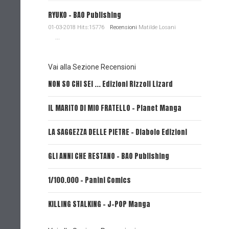
RYUKO - BAO Publishing
01-03-2018 Hits:15776
Recensioni
Matilde Losani
...
Vai alla Sezione Recensioni
NON SO CHI SEI ... Edizioni Rizzoli Lizard
L'EROE E
IL MARITO DI MIO FRATELLO - Planet Manga
SerVamp
LA SAGGEZZA DELLE PIETRE - Diabolo Edizioni
REVERIE 
GLI ANNI CHE RESTANO - BAO Publishing
FIRE PUN
1/100.000 - Panini Comics
MY CAPR
KILLING STALKING - J-POP Manga
PSYCO-P
(Planet