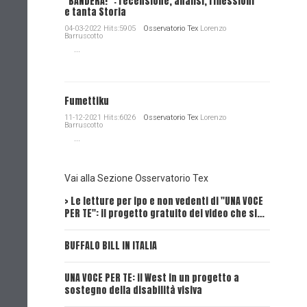
"BANDERA!" : recensione, analisi, riflessioni
e tanta Storia
04-03-2022 Hits:5905
Osservatorio Tex
Lorenzo
Barruscotto
...
Fumettiku
11-12-2021 Hits:6026
Osservatorio Tex
Lorenzo
Barruscotto
...
Vai alla Sezione Osservatorio Tex
> Le letture per ipo e non vedenti di "UNA VOCE
Intervi
PER TE": il progetto gratuito dei video che si…
Dick, Tex
BUFFALO BILL IN ITALIA
UNA VOCE
UNA VOCE PER TE: il West in un progetto a
UNA VOCE
sostegno della disabilità visiva