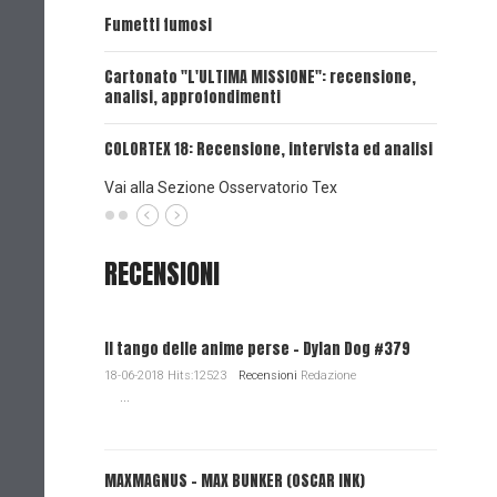
UNA VOCE
Fumetti fumosi
UNA VOCE
Cartonato "L'ULTIMA MISSIONE": recensione,
analisi, approfondimenti
UNA VOCE
COLORTEX 18: Recensione, intervista ed analisi
Vai alla Sezione Osservatorio Tex
RECENSIONI
Il tango delle anime perse - Dylan Dog #379
18-06-2018 Hits:12523
Recensioni
Redazione
...
MAXMAGNUS – MAX BUNKER (OSCAR INK)