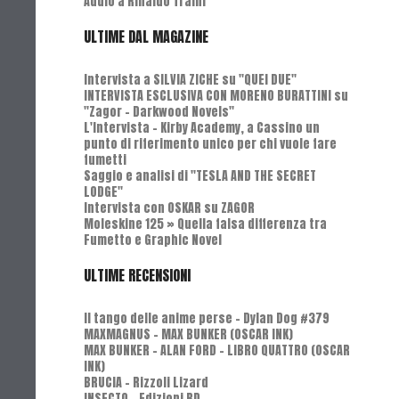
Addio a Rinaldo Traini
ULTIME DAL MAGAZINE
Intervista a SILVIA ZICHE su "QUEI DUE"
INTERVISTA ESCLUSIVA CON MORENO BURATTINI su
"Zagor - Darkwood Novels"
L'Intervista - Kirby Academy, a Cassino un
punto di riferimento unico per chi vuole fare
fumetti
Saggio e analisi di "TESLA AND THE SECRET
LODGE"
Intervista con OSKAR su ZAGOR
Moleskine 125 » Quella falsa differenza tra
Fumetto e Graphic Novel
ULTIME RECENSIONI
Il tango delle anime perse - Dylan Dog #379
MAXMAGNUS – MAX BUNKER (OSCAR INK)
MAX BUNKER – ALAN FORD – LIBRO QUATTRO (OSCAR
INK)
BRUCIA - Rizzoli Lizard
INSECTO - Edizioni BD