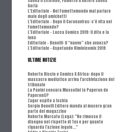
suona il citofono, Fumetto d'Autore suona
Goria
L'Editoriale - Nel Fumettomondo mai parlare
male degli amichetti
L'Editoriale - Dopo il Coronavirus: c’è vita nel
Fumettomondo?
L'Editoriale - Lucca Comics 2019: Il dito e la
luna
Editoriale - Bonelli: il “nuovo” che avanza?
L'Editoriale - Aspetando Riminicomix 2019
ULTIME NOTIZIE
Roberto Riccio e Comics X Africa: dopo il
massacro mediatico arriva l'archiviazione del
tribunale
La Panini censura Mussolini (e Paperon de
Paperoni)?
Zagor ospite a Ischia
Sergio Bonelli Editore manda al macero gran
parte del magazzino
Roberto Marcato (Lega): "Ho rimosso il
disegno nel rispetto di Tex e per quanto
riguarda l'azione legale..."