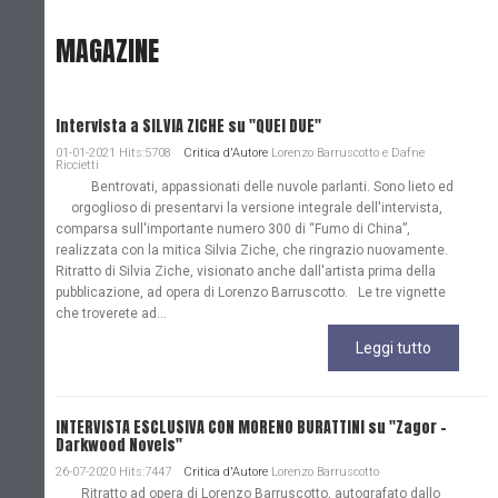
MAGAZINE
Intervista a SILVIA ZICHE su "QUEI DUE"
01-01-2021 Hits:5708
Critica d'Autore
Lorenzo Barruscotto e Dafne
Riccietti
Bentrovati, appassionati delle nuvole parlanti. Sono lieto ed
orgoglioso di presentarvi la versione integrale dell'intervista,
comparsa sull'importante numero 300 di “Fumo di China”,
realizzata con la mitica Silvia Ziche, che ringrazio nuovamente.
Ritratto di Silvia Ziche, visionato anche dall'artista prima della
pubblicazione, ad opera di Lorenzo Barruscotto. Le tre vignette
che troverete ad...
Leggi tutto
INTERVISTA ESCLUSIVA CON MORENO BURATTINI su "Zagor -
Darkwood Novels"
26-07-2020 Hits:7447
Critica d'Autore
Lorenzo Barruscotto
Ritratto ad opera di Lorenzo Barruscotto, autografato dallo