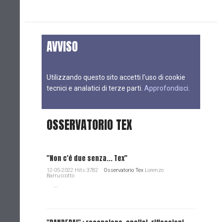
AVVISO
Utilizzando questo sito accetti l’uso di cookie
tecnici e analatici di terze parti.
Approfondisci
.
OSSERVATORIO TEX
"Non c'è due senza... Tex"
12-05-2022 Hits:3782
Osservatorio Tex
Lorenzo
Barruscotto
...