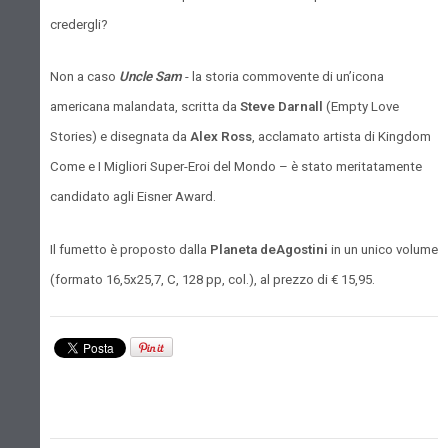
credergli?
Non a caso
Uncle Sam
- la storia commovente di un’icona
americana malandata, scritta da
Steve Darnall
(Empty Love
Stories) e disegnata da
Alex Ross
, acclamato artista di Kingdom
Come e I Migliori Super-Eroi del Mondo – è stato meritatamente
candidato agli Eisner Award.
Il fumetto è proposto dalla
Planeta deAgostini
in un unico volume
(formato 16,5x25,7, C, 128 pp, col.), al prezzo di € 15,95.