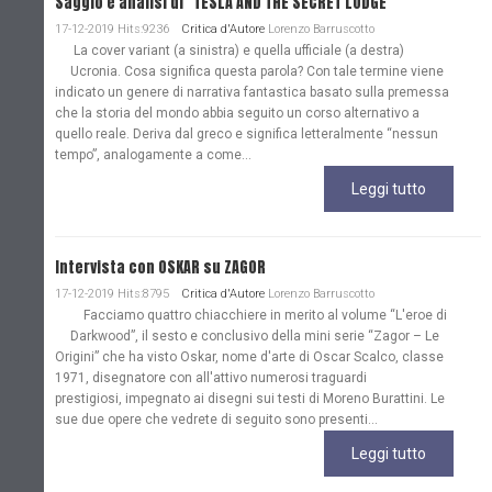
Saggio e analisi di "TESLA AND THE SECRET LODGE"
17-12-2019 Hits:9236
Critica d'Autore
Lorenzo Barruscotto
La cover variant (a sinistra) e quella ufficiale (a destra)
Ucronia. Cosa significa questa parola? Con tale termine viene
indicato un genere di narrativa fantastica basato sulla premessa
che la storia del mondo abbia seguito un corso alternativo a
quello reale. Deriva dal greco e significa letteralmente “nessun
tempo”, analogamente a come...
Leggi tutto
Intervista con OSKAR su ZAGOR
17-12-2019 Hits:8795
Critica d'Autore
Lorenzo Barruscotto
Facciamo quattro chiacchiere in merito al volume “L'eroe di
Darkwood”, il sesto e conclusivo della mini serie “Zagor – Le
Origini” che ha visto Oskar, nome d'arte di Oscar Scalco, classe
1971, disegnatore con all'attivo numerosi traguardi
prestigiosi, impegnato ai disegni sui testi di Moreno Burattini. Le
sue due opere che vedrete di seguito sono presenti...
Leggi tutto