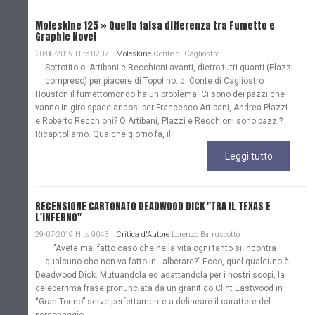
Moleskine 125 » Quella falsa differenza tra Fumetto e
Graphic Novel
30-08-2019 Hits:8207
Moleskine
Conte di Cagliostro
Sottotitolo: Artibani e Recchioni avanti, dietro tutti quanti (Plazzi
compreso) per piacere di Topolino. di Conte di Cagliostro
Houston il fumettomondo ha un problema. Ci sono dei pazzi che
vanno in giro spacciandosi per Francesco Artibani, Andrea Plazzi
e Roberto Recchioni? O Artibani, Plazzi e Recchioni sono pazzi?
Ricapitoliamo. Qualche giorno fa, il...
Leggi tutto
RECENSIONE CARTONATO DEADWOOD DICK "TRA IL TEXAS E
L'INFERNO"
29-07-2019 Hits:9043
Critica d'Autore
Lorenzo Barruscotto
"Avete mai fatto caso che nella vita ogni tanto si incontra
qualcuno che non va fatto in…alberare?” Ecco, quel qualcuno è
Deadwood Dick. Mutuandola ed adattandola per i nostri scopi, la
celeberrima frase pronunciata da un granitico Clint Eastwood in
“Gran Torino” serve perfettamente a delineare il carattere del