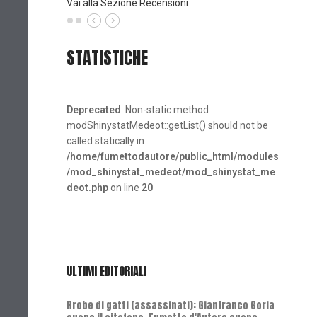
Vai alla Sezione Recensioni
STATISTICHE
Deprecated
: Non-static method
modShinystatMedeot::getList() should not be
called statically in
/home/fumettodautore/public_html/modules
/mod_shinystat_medeot/mod_shinystat_me
deot.php
on line
20
ULTIMI EDITORIALI
Rrobe di gatti (assassinati): Gianfranco Goria