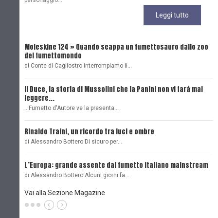
personaggio...
Leggi tutto
Moleskine 124 » Quando scappa un fumettosauro dallo zoo
C
del fumettomondo
P
di Conte di Cagliostro Interrompiamo il…
D
Il Duce, la storia di Mussolini che la Panini non vi farà mai
L
leggere...
L
...Fumetto d'Autore ve la presenta…
L
Rinaldo Traini, un ricordo tra luci e ombre
L
di Alessandro Bottero Di sicuro per…
O
L’Europa: grande assente dal fumetto italiano mainstream
B
di Alessandro Bottero Alcuni giorni fa…
D
Vai alla Sezione Magazine