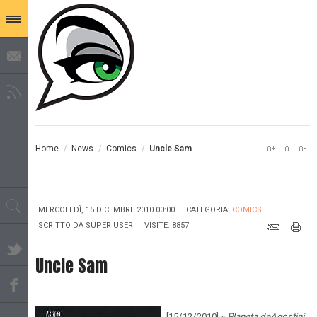
Home
/
News
/
Comics
/
Uncle Sam
MERCOLEDÌ, 15 DICEMBRE 2010 00:00
CATEGORIA:
COMICS
SCRITTO DA
SUPER USER
VISITE: 8857
Uncle Sam
[15/12/2010] »
Planeta deAgostini