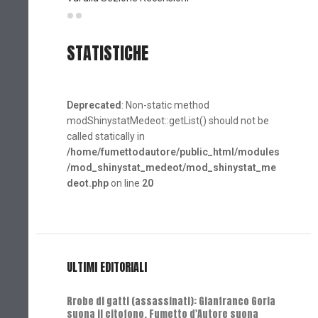
STATISTICHE
Deprecated
: Non-static method
modShinystatMedeot::getList() should not be
called statically in
/home/fumettodautore/public_html/modules
/mod_shinystat_medeot/mod_shinystat_me
deot.php
on line
20
ULTIMI EDITORIALI
Rrobe di gatti (assassinati): Gianfranco Goria
suona il citofono, Fumetto d'Autore suona