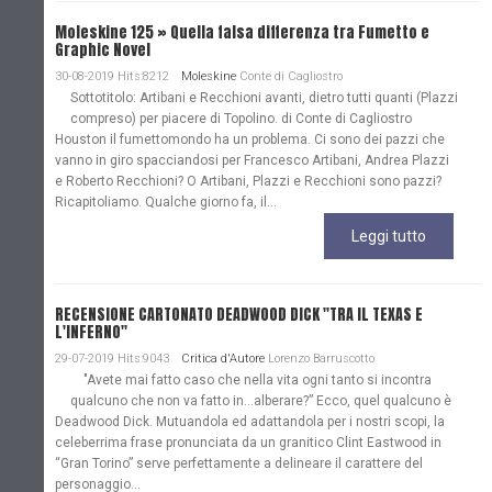
Moleskine 125 » Quella falsa differenza tra Fumetto e
Graphic Novel
30-08-2019 Hits:8212
Moleskine
Conte di Cagliostro
Sottotitolo: Artibani e Recchioni avanti, dietro tutti quanti (Plazzi
compreso) per piacere di Topolino. di Conte di Cagliostro
Houston il fumettomondo ha un problema. Ci sono dei pazzi che
vanno in giro spacciandosi per Francesco Artibani, Andrea Plazzi
e Roberto Recchioni? O Artibani, Plazzi e Recchioni sono pazzi?
Ricapitoliamo. Qualche giorno fa, il...
Leggi tutto
RECENSIONE CARTONATO DEADWOOD DICK "TRA IL TEXAS E
L'INFERNO"
29-07-2019 Hits:9043
Critica d'Autore
Lorenzo Barruscotto
"Avete mai fatto caso che nella vita ogni tanto si incontra
qualcuno che non va fatto in…alberare?” Ecco, quel qualcuno è
Deadwood Dick. Mutuandola ed adattandola per i nostri scopi, la
celeberrima frase pronunciata da un granitico Clint Eastwood in
“Gran Torino” serve perfettamente a delineare il carattere del
personaggio...