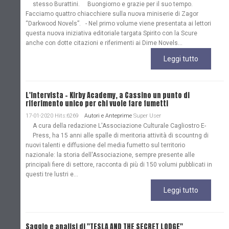
stesso Burattini. Buongiorno e grazie per il suo tempo.
Facciamo quattro chiacchiere sulla nuova miniserie di Zagor
“Darkwood Novels”. - Nel primo volume viene presentata ai lettori
questa nuova iniziativa editoriale targata Spirito con la Scure
anche con dotte citazioni e riferimenti ai Dime Novels...
Leggi tutto
L'Intervista - Kirby Academy, a Cassino un punto di
riferimento unico per chi vuole fare fumetti
17-01-2020 Hits:6269
Autori e Anteprime
Super User
A cura della redazione L'Associazione Culturale Cagliostro E-
Press, ha 15 anni alle spalle di meritoria attività di scountng di
nuovi talenti e diffusione del media fumetto sul territorio
nazionale: la storia dell'Associazione, sempre presente alle
principali fiere di settore, racconta di più di 150 volumi pubblicati in
questi tre lustri e...
Leggi tutto
Saggio e analisi di "TESLA AND THE SECRET LODGE"