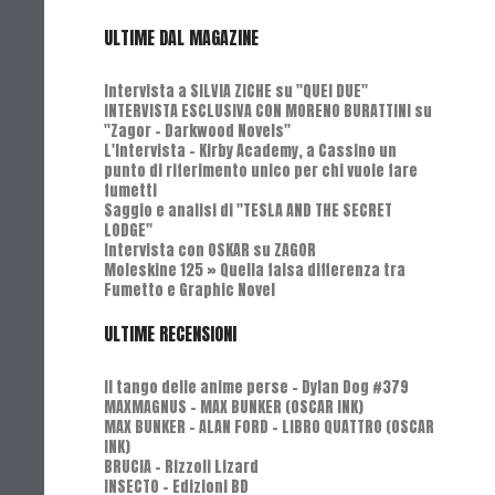
ULTIME DAL MAGAZINE
Intervista a SILVIA ZICHE su "QUEI DUE"
INTERVISTA ESCLUSIVA CON MORENO BURATTINI su
"Zagor - Darkwood Novels"
L'Intervista - Kirby Academy, a Cassino un
punto di riferimento unico per chi vuole fare
fumetti
Saggio e analisi di "TESLA AND THE SECRET
LODGE"
Intervista con OSKAR su ZAGOR
Moleskine 125 » Quella falsa differenza tra
Fumetto e Graphic Novel
ULTIME RECENSIONI
Il tango delle anime perse - Dylan Dog #379
MAXMAGNUS – MAX BUNKER (OSCAR INK)
MAX BUNKER – ALAN FORD – LIBRO QUATTRO (OSCAR
INK)
BRUCIA - Rizzoli Lizard
INSECTO - Edizioni BD