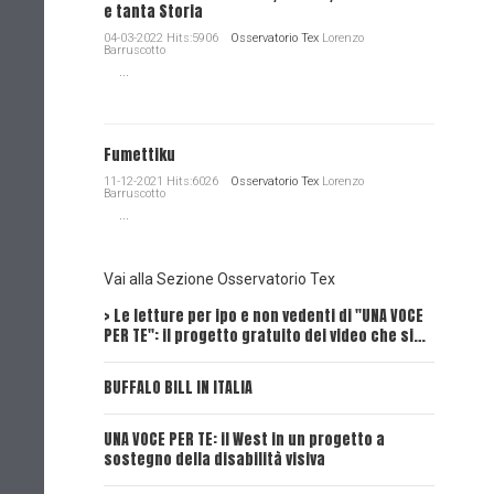
e tanta Storia
04-03-2022 Hits:5906
Osservatorio Tex
Lorenzo
Barruscotto
...
Fumettiku
11-12-2021 Hits:6026
Osservatorio Tex
Lorenzo
Barruscotto
...
Vai alla Sezione Osservatorio Tex
> Le letture per ipo e non vedenti di "UNA VOCE
Intervi
PER TE": il progetto gratuito dei video che si…
Dick, Tex
BUFFALO BILL IN ITALIA
UNA VOCE
UNA VOCE PER TE: il West in un progetto a
UNA VOCE
sostegno della disabilità visiva
UNA VOCE