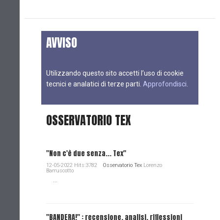
AVVISO
Utilizzando questo sito accetti l’uso di cookie
tecnici e analatici di terze parti.
Approfondisci
.
OSSERVATORIO TEX
"Non c'è due senza... Tex"
12-05-2022 Hits:3782
Osservatorio Tex
Lorenzo
Barruscotto
...
"BANDERA!" : recensione, analisi, riflessioni