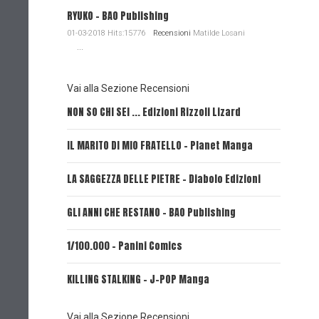
RYUKO - BAO Publishing
01-03-2018 Hits:15776
Recensioni
Matilde Losani
...
Vai alla Sezione Recensioni
NON SO CHI SEI ... Edizioni Rizzoli Lizard
L'EROE E
IL MARITO DI MIO FRATELLO - Planet Manga
SerVamp
LA SAGGEZZA DELLE PIETRE - Diabolo Edizioni
REVERIE 
GLI ANNI CHE RESTANO - BAO Publishing
FIRE PUN
1/100.000 - Panini Comics
MY CAPR
KILLING STALKING - J-POP Manga
PSYCO-P
(Planet
Vai alla Sezione Recensioni