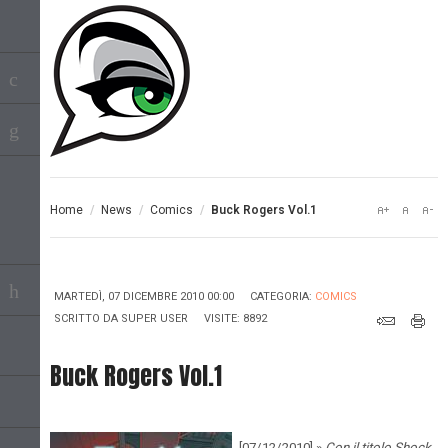
Home
/
News
/
Comics
/
Buck Rogers Vol.1
MARTEDÌ, 07 DICEMBRE 2010 00:00
CATEGORIA:
COMICS
SCRITTO DA
SUPER USER
VISITE: 8892
Buck Rogers Vol.1
[07/12/2010] »
Con il titolo Shock