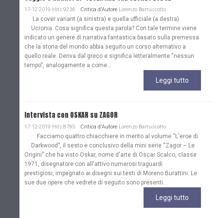
17-12-2019 Hits:9236
Critica d'Autore
Lorenzo Barruscotto
La cover variant (a sinistra) e quella ufficiale (a destra)
Ucronia. Cosa significa questa parola? Con tale termine viene
indicato un genere di narrativa fantastica basato sulla premessa
che la storia del mondo abbia seguito un corso alternativo a
quello reale. Deriva dal greco e significa letteralmente “nessun
tempo”, analogamente a come...
Leggi tutto
Intervista con OSKAR su ZAGOR
17-12-2019 Hits:8795
Critica d'Autore
Lorenzo Barruscotto
Facciamo quattro chiacchiere in merito al volume “L'eroe di
Darkwood”, il sesto e conclusivo della mini serie “Zagor – Le
Origini” che ha visto Oskar, nome d'arte di Oscar Scalco, classe
1971, disegnatore con all'attivo numerosi traguardi
prestigiosi, impegnato ai disegni sui testi di Moreno Burattini. Le
sue due opere che vedrete di seguito sono presenti...
Leggi tutto