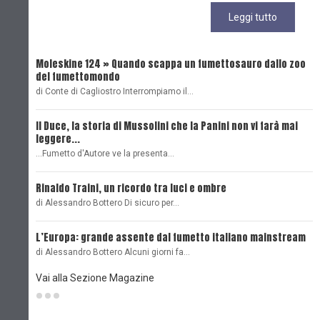
Leggi tutto
Moleskine 124 » Quando scappa un fumettosauro dallo zoo
C
del fumettomondo
P
di Conte di Cagliostro Interrompiamo il…
D
Il Duce, la storia di Mussolini che la Panini non vi farà mai
L
leggere...
L
...Fumetto d'Autore ve la presenta…
L
Rinaldo Traini, un ricordo tra luci e ombre
L
di Alessandro Bottero Di sicuro per…
O
L’Europa: grande assente dal fumetto italiano mainstream
B
di Alessandro Bottero Alcuni giorni fa…
D
Vai alla Sezione Magazine