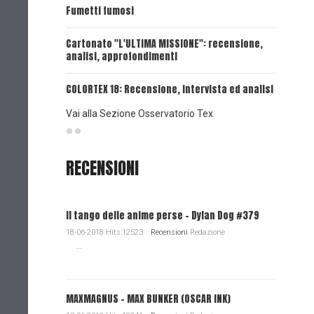
Fumetti fumosi
UNA VOCE
Cartonato "L'ULTIMA MISSIONE": recensione,
analisi, approfondimenti
UNA VOCE
COLORTEX 18: Recensione, intervista ed analisi
Vai alla Sezione Osservatorio Tex
RECENSIONI
Il tango delle anime perse - Dylan Dog #379
18-06-2018 Hits:12523
Recensioni
Redazione
...
MAXMAGNUS – MAX BUNKER (OSCAR INK)