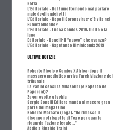
Goria
L'Editoriale - Nel Fumettomondo mai parlare
male degli amichetti
L'Editoriale - Dopo il Coronavirus: c’è vita nel
Fumettomondo?
L'Editoriale - Lucca Comics 2019: Il dito e la
luna
Editoriale - Bonelli: il “nuovo” che avanza?
L'Editoriale - Aspetando Riminicomix 2019
ULTIME NOTIZIE
Roberto Riccio e Comics X Africa: dopo il
massacro mediatico arriva l'archiviazione del
tribunale
La Panini censura Mussolini (e Paperon de
Paperoni)?
Zagor ospite a Ischia
Sergio Bonelli Editore manda al macero gran
parte del magazzino
Roberto Marcato (Lega): "Ho rimosso il
disegno nel rispetto di Tex e per quanto
riguarda l'azione legale..."
Addio a Rinaldo Traini