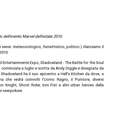
c dell'evento Marvel dell'estate 2010.
 sensi: meteoorologico, fumettistico, politico.) rilanciamo il
2010.
 Entertainmente Expo, Shadowland - The Battle for the Soul
 cominciata a luglio e scritta da Andy Diggle e disegnata da
, Shadowland ha il suo epicentro a Hell's Kitchen da dove, a
na che vedrà coinvolti l'Uomo Ragno, il Punitore, diversi
on Knight, Ghost Rider, Iron Fist e altri urban heroes della
ni newyorkesi.