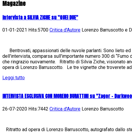
Magazine
Intervista a SILVIA ZICHE su "QUEI DUE"
01-01-2021 Hits:5700
Critica d'Autore
Lorenzo Barruscotto e Da
Bentrovati, appassionati delle nuvole parlanti. Sono lieto ed 
dell'intervista, comparsa sull'importante numero 300 di “Fumo di 
che ringrazio nuovamente. Ritratto di Silvia Ziche, visionato an
opera di Lorenzo Barruscotto. Le tre vignette che troverete ad.
Leggi tutto
INTERVISTA ESCLUSIVA CON MORENO BURATTINI su "Zagor - Darkwo
26-07-2020 Hits:7442
Critica d'Autore
Lorenzo Barruscotto
Ritratto ad opera di Lorenzo Barruscotto, autografato dallo st