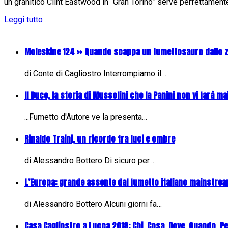
un granitico Clint Eastwood in “Gran Torino” serve perfettamente 
Leggi tutto
Moleskine 124 » Quando scappa un fumettosauro dallo 
di Conte di Cagliostro Interrompiamo il…
Il Duce, la storia di Mussolini che la Panini non vi farà mai
...Fumetto d'Autore ve la presenta…
Rinaldo Traini, un ricordo tra luci e ombre
di Alessandro Bottero Di sicuro per…
L’Europa: grande assente dal fumetto italiano mainstre
di Alessandro Bottero Alcuni giorni fa…
Casa Cagliostro a Lucca 2018: Chi, Cosa, Dove, Quando, P