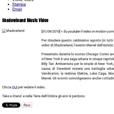
Stampa
Email
Shadowloand Music Video
[01/09/2010] »
Su youtube Il video in motion comi
Per chiudere questo caldissimo agosto (in tutti i
video di Shadowland, l'evento Marvel dell'estate 
Presentato durante lo scorso Chicago Comic and
of New York è una saga urbana in cinque capitoli
Billy Tan. Ambientata per le strade di New York
causa di Daredevil inizierà una battaglia urba
Vendicatori, la rediviva Elektra, Luke Cage, Mo
Marvel. Gli scontri coinvolgeranno anche i cittadi
Clicca
QUI
per vedere il video.
Take a Stand..e nella Terra dell'Ombra gli eroi si perdono.