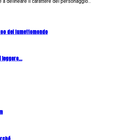
a delineare il carattere del personaggio...
zoo del fumettomondo
 leggere...
am
erché