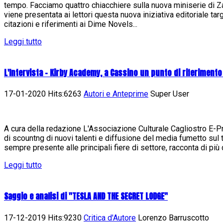
tempo. Facciamo quattro chiacchiere sulla nuova miniserie di
viene presentata ai lettori questa nuova iniziativa editoriale ta
citazioni e riferimenti ai Dime Novels...
Leggi tutto
L'Intervista - Kirby Academy, a Cassino un punto di riferimento
17-01-2020 Hits:6263
Autori e Anteprime
Super User
A cura della redazione L'Associazione Culturale Cagliostro E-Pres
di scountng di nuovi talenti e diffusione del media fumetto sul t
sempre presente alle principali fiere di settore, racconta di più d
Leggi tutto
Saggio e analisi di "TESLA AND THE SECRET LODGE"
17-12-2019 Hits:9230
Critica d'Autore
Lorenzo Barruscotto