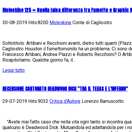
Moleskine 125 » Quella falsa differenza tra Fumetto e Graphic 
30-08-2019 Hits:8200
Moleskine
Conte di Cagliostro
Sottotitolo: Artibani e Recchioni avanti, dietro tutti quanti (Pla
Cagliostro Houston il fumettomondo ha un problema. Ci sono de
Francesco Artibani, Andrea Plazzi e Roberto Recchioni? O Artib
Ricapitoliamo. Qualche giorno fa, il...
Leggi tutto
RECENSIONE CARTONATO DEADWOOD DICK "TRA IL TEXAS E L'INFERNO"
29-07-2019 Hits:9032
Critica d'Autore
Lorenzo Barruscotto
"Avete mai fatto caso che nella vita ogni tanto si incontra qua
qualcuno è Deadwood Dick. Mutuandola ed adattandola per i nost