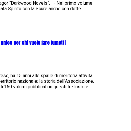
 Zagor “Darkwood Novels”. - Nel primo volume
rgata Spirito con la Scure anche con dotte
 unico per chi vuole fare fumetti
s, ha 15 anni alle spalle di meritoria attività
erritorio nazionale: la storia dell'Associazione,
i 150 volumi pubblicati in questi tre lustri e...