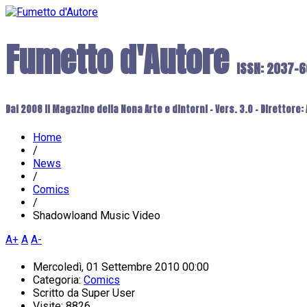
Fumetto d'Autore
ISSN: 2037-
Dal 2008 il Magazine della Nona Arte e dintorni - Vers. 3.0 - Direttore
Home
/
News
/
Comics
/
Shadowloand Music Video
A+
A
A-
Mercoledì, 01 Settembre 2010 00:00
Categoria:
Comics
Scritto da
Super User
Visite: 8826